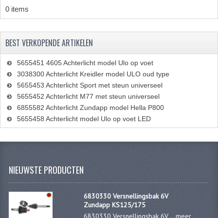
PAKKINGEN
0 items
PEDALEN
BEST VERKOPENDE ARTIKELEN
REVISIESETS
5655451 4605 Achterlicht model Ulo op voet
TANDWIELEN
3038300 Achterlicht Kreidler model ULO oud type
5655453 Achterlicht Sport met steun universeel
UITLATEN EN BOCHTEN
5655452 Achterlicht M77 met steun universeel
VERSNELLING EN KOPPELING
6855582 Achterlicht Zundapp model Hella P800
5655458 Achterlicht model Ulo op voet LED
FRAME ONDERDELEN
ACHTERBRUG
BAGAGEDRAGERS EN VOETSTEUNEN
NIEUWSTE PRODUCTEN
BUDDY SEATS
6830330 Versnellingsbak 6V
Zundapp KS125/175
BUDDY SEAT HOEZEN
6830330 Versnellingsbak 6V ...
meer