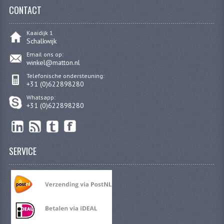
CONTACT
KABELS
SPIEGELS
Kaaidijk 1
Schalkwijk
STUREN
Email ons op:
winkel@matton.nl
TELLER ONDERDELEN
Telefonische ondersteuning:
+31 (0)622898280
TELLERS COMPLEET
Whatsapp:
+31 (0)622898280
TANK
VERLICHTING EN ELEKTRA
SERVICE
ACCU'S EN CLAXONS
ACHTERLICHTEN
KABELBOMEN
KOPLAMPEN