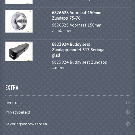
BUDDY SEAT ONDERDELEN
6826528 Voornaaf 150mm
Zundapp 75-76
BUDDY SEATS
6826528 Voornaaf 150mm
Zund...
meer
CRANKS EN STANDAARDS
EMBLEMEN EN STICKERS
6823924 Buddy seat
Zundapp model 517 Seringa
glad
FRAMEBEPLATING
6823924 Buddy seat Zundapp
...
meer
REMMEN EN WIELEN
SCHOKBREKERS
EXTRA
SLOTEN
over ons
SPATBORDEN EN KENTEKENPLATEN
Privacybeleid
STUUR EN BEDIENING
Leveringsvoorwaarden
HANDELS EN HANDVATTEN