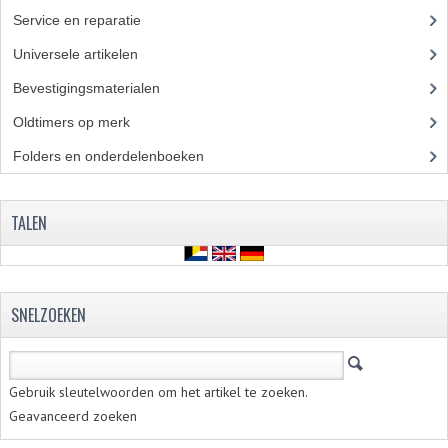
PAKKINGEN
Service en reparatie
(23)
TANDWIELEN
Universele artikelen
(295)
UITLATEN
Bevestigingsmaterialen
(120)
Oldtimers op merk
(73)
VERSNELLING
Folders en onderdelenboeken
(86)
KS100 ONDERDELEN
KS125 ONDERDELEN
TALEN
KS175 ONDERDELEN
ZUNDAPP FAMEL
SNELZOEKEN
NOS
KREIDLER
Gebruik sleutelwoorden om het artikel te zoeken.
Geavanceerd zoeken
MOTORBLOK DELEN