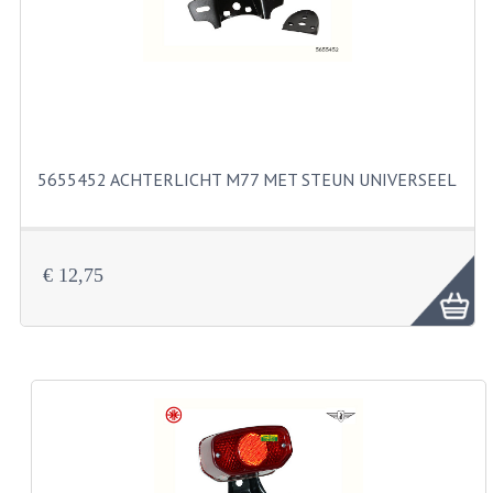
KABELS
SPIEGELS
STUREN
TELLER ONDERDELEN
5655452 ACHTERLICHT M77 MET STEUN UNIVERSEEL
TELLERS COMPLEET
SPATBORDEN EN KENTEKENPLATEN
€ 12,75
TANK
VERLICHTING EN ELEKTRA
ACCU'S EN CLAXONS
ACHTERLICHTEN
KABELBOMEN