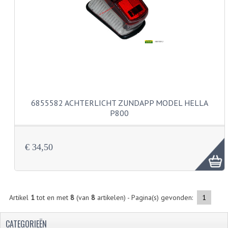
PEDALEN
SPRUITSTUKKEN EN RUBBERS
TANDWIELEN
ACHTERTANDWIELEN
VOORTANDWIELEN
6855582 ACHTERLICHT ZUNDAPP MODEL HELLA
P800
UITLATEN EN BOCHTEN
UITLATEN
€ 34,50
UITLAATBOCHTEN
UITLAATONDERDELEN
Artikel
1
tot en met
8
(van
8
artikelen) - Pagina(s) gevonden:
1
VERSNELLING EN KOPPELING
CATEGORIEËN
KOPPELING ONDERDELEN