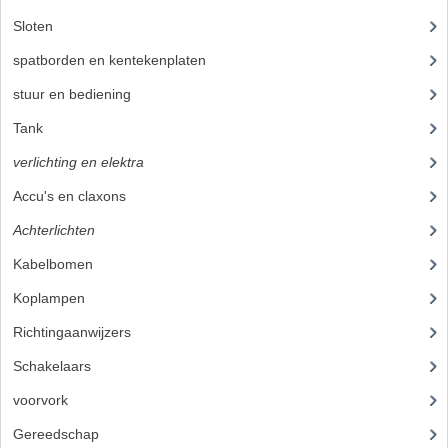
Sloten
(1)
RVS PRODUCTEN
spatborden en kentekenplaten
(19)
RVS BOUTEN EN MOEREN
stuur en bediening
(89)
DIVERSEN
Tank
(21)
verlichting en elektra
(37)
KS80 KS125 KS175
Accu's en claxons
(2)
KS80 ONDERDELEN
Achterlichten
(8)
KICKSTARTER
Kabelbomen
(9)
KOPPELING
Koplampen
(9)
KRUKASSEN
Richtingaanwijzers
(3)
Schakelaars
(6)
LAGERS EN KEERRINGEN
voorvork
(27)
ONTSTEKING
Gereedschap
(5)