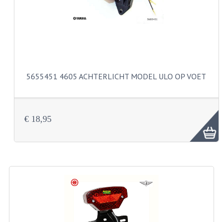
VELGEN EN SPAKEN
ALUMINIUM VELGEN
CHROMEN VELGEN
SPAKEN
5655451 4605 ACHTERLICHT MODEL ULO OP VOET
WIELEN DIVERSEN
SCHOKBREKERS
€ 18,95
SLOTEN
STUUR EN BEDIENING
COCKPIT ONDERDELEN
HANDELS EN HANDVATTEN
MAGURA BLOKHANDELS