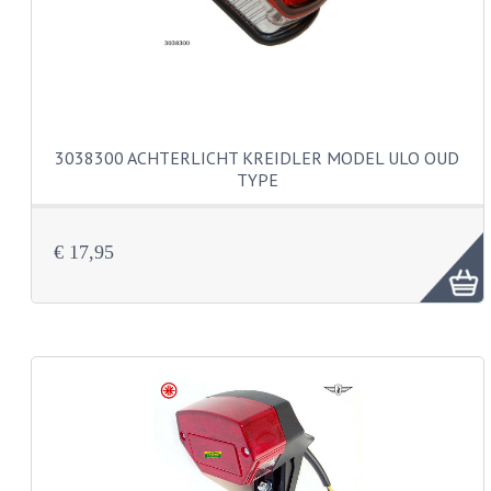
BUDDY SEATS
CRANKS EN STANDAARDS
EMBLEMEN EN STICKERS
FRAMEBEUGELS
3038300 ACHTERLICHT KREIDLER MODEL ULO OUD
TYPE
KETTINGKASTEN
MOTOROPHANGING
€ 17,95
REMMEN EN WIELEN
AANDRIJVERS EN LAGERS
ASSEN EN BUSSEN
BUITENBANDEN
REMDELEN