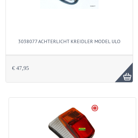
BUITENBANDEN 19"
BUITENBANDEN 21"
BEPLATING
3038077 ACHTERLICHT KREIDLER MODEL ULO
BOUTENSETS
ZUNDAPP 515 RVS
€ 47,95
ZUNDAPP 517 RVS
ZUNDAPP 529 RVS
BUDDY SEATS
BUDDY OVERTREKKEN
BUDDY SEAT ONDERDELEN