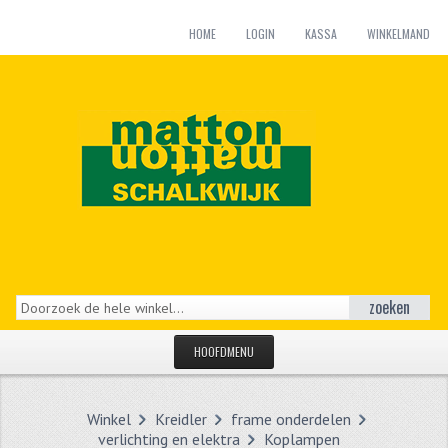
HOME
LOGIN
KASSA
WINKELMAND
zoeken
HOOFDMENU
HOME
Winkel
Kreidler
frame onderdelen
CATEGORIEËN
verlichting en elektra
Koplampen