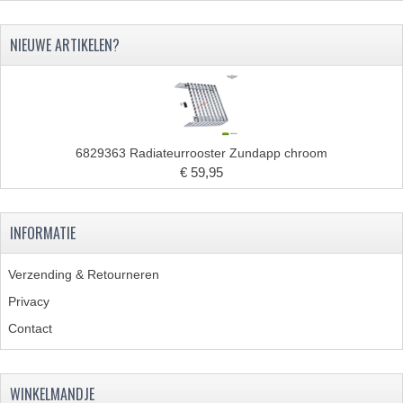
PAKKINGEN
NIEUWE ARTIKELEN?
PEDALEN
REVISIESETS
TANDWIELEN
6829363 Radiateurrooster Zundapp chroom
UITLATEN EN BOCHTEN
€ 59,95
VERSNELLING EN KOPPELING
INFORMATIE
FRAME ONDERDELEN
ACHTERBRUG
Verzending & Retourneren
Privacy
BAGAGEDRAGERS EN VOETSTEUNEN
Contact
BUDDY SEATS
BUDDY SEAT HOEZEN
WINKELMANDJE