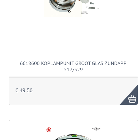
PEDALEN
SPRUITSTUKKEN EN RUBBERS
TANDWIELEN
ACHTERTANDWIELEN
VOORTANDWIELEN
6618600 KOPLAMPUNIT GROOT GLAS ZUNDAPP
517/529
UITLATEN EN BOCHTEN
UITLATEN
€ 49,50
UITLAATBOCHTEN
UITLAATONDERDELEN
VERSNELLING EN KOPPELING
KOPPELING ONDERDELEN