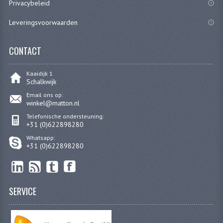
Privacybeleid
RICHTINGAANWIJZERS
Leveringsvoorwaarden
SCHAKELAARS
CONTACT
VOORVORK
Kaaidijk 1
GEREEDSCHAP
Schalkwijk
SERVICE EN REPARATIE
Email ons op:
winkel@matton.nl
REVISIE ZUNDAPP MOTORBLOK
Telefonische ondersteuning:
+31 (0)622898280
REVISIE KREIDLER MOTORBLOK
Whatsapp:
+31 (0)622898280
SPAKEN VAN WIELEN
UNIVERSELE ARTIKELEN
SERVICE
BINNENBANDEN 16-23"
BOUGIES