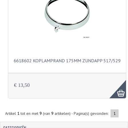
VERSNELLING ONDERDELEN
REVISIESETS
REVISIE 3 BAK HAND
REVISIE 3 BAK VOET
REVISIE 4 BAK VOET
6618602 KOPLAMPRAND 175MM ZUNDAPP 517/529
REVISIE 5 BAK VOET
REVISIE KS80/314 MOTORBLOK
€ 13,50
REVISIE KS125/285 MOTORBLOK
OVERIG
Artikel
1
tot en met
9
(van
9
artikelen) - Pagina(s) gevonden:
1
WATERKOELING
KS50 KOPLAMPHUIS