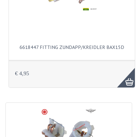
VELGEN EN SPAKEN
ALUMINIUM VELGEN
CHROMEN VELGEN
SPAKEN
6618447 FITTING ZUNDAPP/KREIDLER BAX15D
WIELEN DIVERSEN
SCHOKBREKERS
€ 4,95
SLOTEN
STUUR EN BEDIENING
COCKPIT ONDERDELEN
HANDELS EN HANDVATTEN
MAGURA BLOKHANDELS