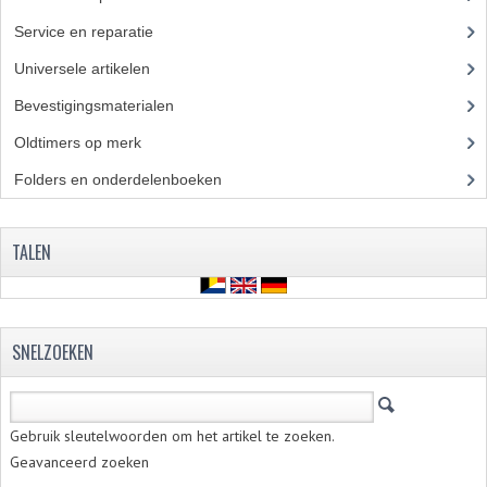
CARBURATEURS EN SPROEIERS
Service en reparatie
(23)
SPROEIERSET MIKUNI ZESKANT
Universele artikelen
(295)
SPROEIERSET BING KLEIN 44-021
Bevestigingsmaterialen
(120)
Oldtimers op merk
(73)
SPROEIERSET BING KLEIN NT 44-031
Folders en onderdelenboeken
(86)
SPROEIERSET BING ZESKANT 44-051
CARTERDELEN
TALEN
CILINDERS EN ZUIGERS
KETTINGEN
SNELZOEKEN
KRUKASSEN
LAGERS EN KEERRINGEN
Gebruik sleutelwoorden om het artikel te zoeken.
ONTSTEKINGSDELEN
Geavanceerd zoeken