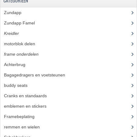
CATEGORIEËN
RVS PRODUCTEN
Zundapp
(2591)
Zundapp Famel
(61)
RVS BOUTEN EN MOEREN
Kreidler
(648)
DIVERSEN
motorblok delen
(251)
KS80 KS125 KS175
frame onderdelen
(397)
KS80 ONDERDELEN
Achterbrug
(14)
Bagagedragers en voetsteunen
(14)
KICKSTARTER
buddy seats
(19)
KOPPELING
Cranks en standaards
(10)
KRUKASSEN
emblemen en stickers
(40)
LAGERS EN KEERRINGEN
Framebeplating
(37)
ONTSTEKING
remmen en wielen
(58)