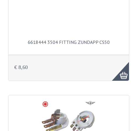
BUDDY SEATS
CRANKS EN STANDAARDS
EMBLEMEN EN STICKERS
FRAMEBEUGELS
6618444 3504 FITTING ZUNDAPP CS50
KETTINGKASTEN
MOTOROPHANGING
€ 8,60
REMMEN EN WIELEN
AANDRIJVERS EN LAGERS
ASSEN EN BUSSEN
BUITENBANDEN
REMDELEN