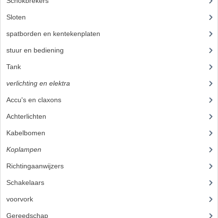
Schokbrekers
(11)
PAKKINGEN
Sloten
(1)
TANDWIELEN
spatborden en kentekenplaten
(19)
UITLATEN
stuur en bediening
(89)
VERSNELLING
Tank
(21)
KS100 ONDERDELEN
verlichting en elektra
(37)
Accu's en claxons
(2)
KS125 ONDERDELEN
Achterlichten
(8)
KS175 ONDERDELEN
Kabelbomen
(9)
ZUNDAPP FAMEL
Koplampen
(9)
NOS
Richtingaanwijzers
(3)
KREIDLER
Schakelaars
(6)
voorvork
(27)
MOTORBLOK DELEN
Gereedschap
(5)