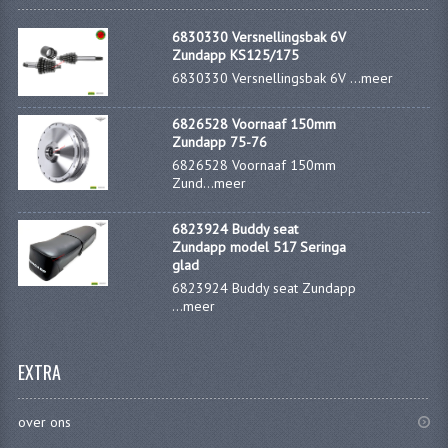
KABELS
6830330 Versnellingsbak 6V
Zundapp KS125/175
SPIEGELS
6830330 Versnellingsbak 6V ...
meer
STUREN
6826528 Voornaaf 150mm
Zundapp 75-76
TELLER ONDERDELEN
6826528 Voornaaf 150mm
Zund...
meer
TELLERS COMPLEET
TANK
6823924 Buddy seat
Zundapp model 517 Seringa
glad
VERLICHTING EN ELEKTRA
6823924 Buddy seat Zundapp
...
meer
ACCU'S EN CLAXONS
ACHTERLICHTEN
EXTRA
KABELBOMEN
over ons
KOPLAMPEN