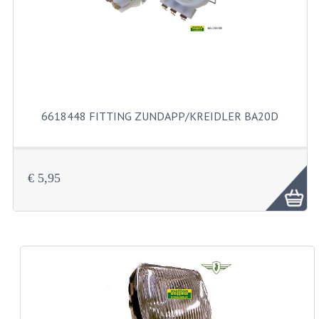
KABELS
SPIEGELS
STUREN
TELLER ONDERDELEN
6618448 FITTING ZUNDAPP/KREIDLER BA20D
TELLERS COMPLEET
SPATBORDEN EN KENTEKENPLATEN
€ 5,95
TANK
VERLICHTING EN ELEKTRA
ACCU'S EN CLAXONS
ACHTERLICHTEN
KABELBOMEN