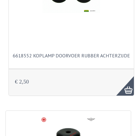
CARBURATEURS
SPROEIERSET BING 26MM
SPROEIERSET BING KLEIN 44-021
SPROEIERSET BING KLEIN NT 44-031
6618552 KOPLAMP DOORVOER RUBBER ACHTERZIJDE
SPROEIERSET BING ZESKANT 44-051
SPROEIERSET MIKUNI ZESKANT
CARTERDELEN
€ 2,50
CILINDERS EN ZUIGERS
CILINDERKITS
CILINDERKOPPEN
ZUIGERS EN ZUIGERVEREN