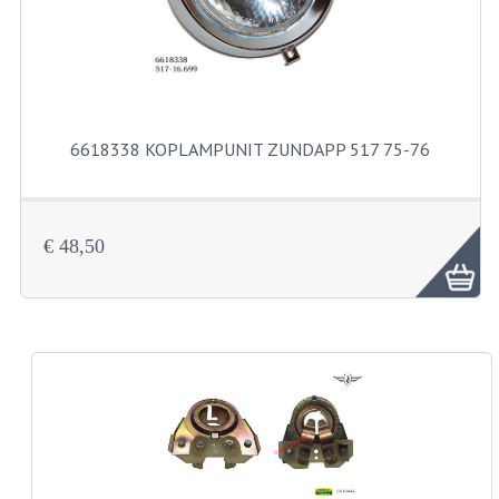
BUITENBANDEN 19"
BUITENBANDEN 21"
BEPLATING
6618338 KOPLAMPUNIT ZUNDAPP 517 75-76
BOUTENSETS
ZUNDAPP 515 RVS
€ 48,50
ZUNDAPP 517 RVS
ZUNDAPP 529 RVS
BUDDY SEATS
BUDDY OVERTREKKEN
BUDDY SEAT ONDERDELEN