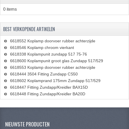
BUDDY SEAT ONDERDELEN
0 items
BUDDY SEATS
BEST VERKOPENDE ARTIKELEN
CRANKS EN STANDAARDS
EMBLEMEN EN STICKERS
6618552 Koplamp doorvoer rubber achterzijde
6618546 Koplamp chroom vierkant
FRAMEBEPLATING
6618338 Koplampunit zundapp 517 75-76
6618600 Koplampunit groot glas Zundapp 517/529
REMMEN EN WIELEN
6618553 Koplamp doorvoer rubber achterzijde
6618444 3504 Fitting Zundapp CS50
SCHOKBREKERS
6618602 Koplamprand 175mm Zundapp 517/529
6618447 Fitting Zundapp/Kreidler BAX15D
SLOTEN
6618448 Fitting Zundapp/Kreidler BA20D
SPATBORDEN EN KENTEKENPLATEN
STUUR EN BEDIENING
NIEUWSTE PRODUCTEN
HANDELS EN HANDVATTEN