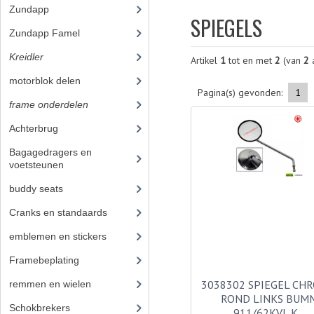
Zundapp
(2591)
SPIEGELS
Zundapp Famel
(61)
Kreidler
(648)
Artikel
1
tot en met
2
(van
2
a
motorblok delen
(251)
Pagina(s) gevonden:
1
frame onderdelen
(397)
Achterbrug
(14)
Bagagedragers en
voetsteunen
(14)
buddy seats
(19)
Cranks en standaards
(10)
emblemen en stickers
(40)
Framebeplating
(37)
3038302 SPIEGEL CH
remmen en wielen
(58)
ROND LINKS BUM
Schokbrekers
(11)
911/62KVL K…