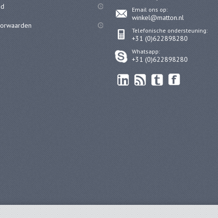
id
Email ons op:
winkel@matton.nl
oorwaarden
Telefonische ondersteuning:
+31 (0)622898280
Whatsapp:
+31 (0)622898280