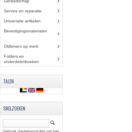
Gereedschap
(5)
Service en reparatie
(23)
Universele artikelen
(295)
Bevestigingsmaterialen
(12
0)
Oldtimers op merk
(73)
Folders en
onderdelenboeken
(86)
TALEN
SNELZOEKEN
Gebruik sleutelwoorden om het