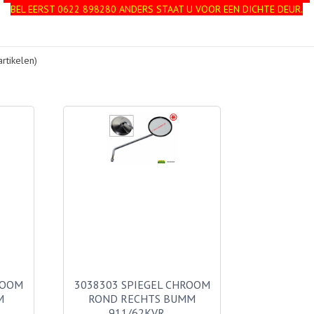
BEL EERST 0622 898280 ANDERS STAAT U VOOR EEN DICHTE DEUR.
rtikelen)
ROOM
3038303 SPIEGEL CHROOM
M
ROND RECHTS BUMM
911/62KVR …