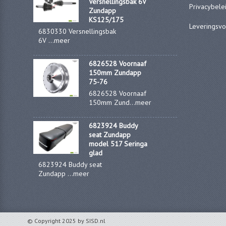
Versnellingsbak 6V
Privacybele
Zundapp
KS125/175
Leveringsv
6830330 Versnellingsbak
6V ...
meer
6826528 Voornaaf
150mm Zundapp
75-76
6826528 Voornaaf
150mm Zund...
meer
6823924 Buddy
seat Zundapp
model 517 Seringa
glad
6823924 Buddy seat
Zundapp ...
meer
© Copyright 2025 by SISD.nl