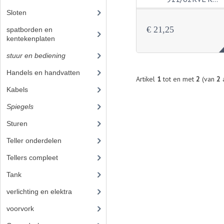
Sloten
(1)
€ 21,25
spatborden en
kentekenplaten
(19)
stuur en bediening
(89)
Handels en handvatten
(30)
Artikel
1
tot en met
2
(van
2
a
Kabels
(25)
Spiegels
(2)
Sturen
(7)
Teller onderdelen
(21)
Tellers compleet
(4)
Tank
(21)
verlichting en elektra
(37)
voorvork
(27)