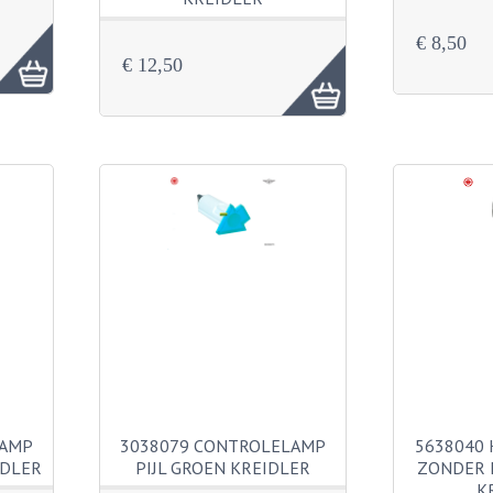
€ 8,50
€ 12,50
LAMP
3038079 CONTROLELAMP
5638040 
IDLER
PIJL GROEN KREIDLER
ZONDER 
K