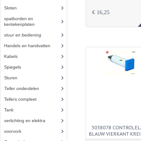
Sloten
(1)
€ 16,25
spatborden en
kentekenplaten
(19)
stuur en bediening
(89)
Handels en handvatten
(30)
Kabels
(25)
Spiegels
(2)
Sturen
(7)
Teller onderdelen
(21)
Tellers compleet
(4)
Tank
(21)
verlichting en elektra
(37)
3038078 CONTROLE
voorvork
(27)
BLAUW VIERKANT KRE