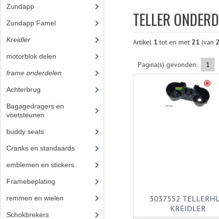
Zundapp
(2591)
TELLER ONDERD
Zundapp Famel
(61)
Kreidler
(648)
Artikel
1
tot en met
21
(van
motorblok delen
(251)
Pagina(s) gevonden:
1
frame onderdelen
(397)
Achterbrug
(14)
Bagagedragers en
voetsteunen
(14)
buddy seats
(19)
Cranks en standaards
(10)
emblemen en stickers
(40)
Framebeplating
(37)
3037552 TELLERHU
remmen en wielen
(58)
KREIDLER
Schokbrekers
(11)