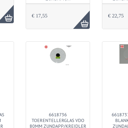
€ 17,55
€ 22,75
AS
6618736
661873
M
TOERENTELLERGLAS VDO
BLAN
ER
80MM ZUNDAPP/KREIDLER
ZUNDA