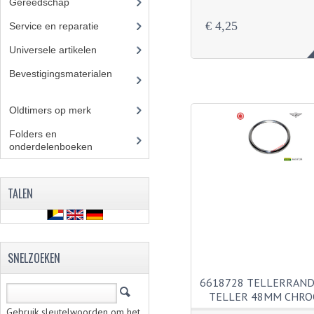
Gereedschap
(5)
€ 4,25
Service en reparatie
(23)
Universele artikelen
(295)
Bevestigingsmaterialen
(12
0)
Oldtimers op merk
(73)
Folders en
onderdelenboeken
(86)
TALEN
SNELZOEKEN
6618728 TELLERRAND
TELLER 48MM CHR
Gebruik sleutelwoorden om het