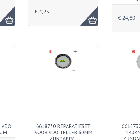
€ 4,25
€ 24,50
 VDO
6618730 REPARATIESET
661873
OOM
VOOR VDO TELLER 60MM
140K
ZUNDAPP/…
ZUNDA