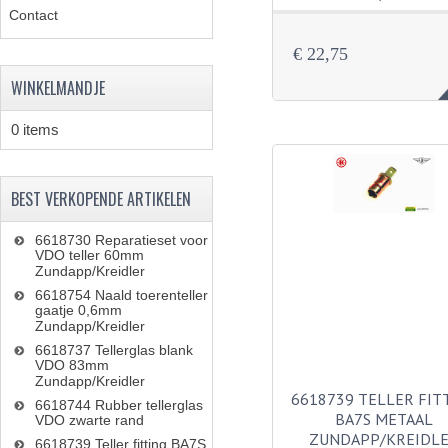
Contact
€ 22,75
WINKELMANDJE
0 items
BEST VERKOPENDE ARTIKELEN
6618730 Reparatieset voor
VDO teller 60mm
Zundapp/Kreidler
6618754 Naald toerenteller
gaatje 0,6mm
Zundapp/Kreidler
6618737 Tellerglas blank
VDO 83mm
Zundapp/Kreidler
6618739 TELLER FIT
6618744 Rubber tellerglas
BA7S METAAL
VDO zwarte rand
ZUNDAPP/KREIDL
6618739 Teller fitting BA7S