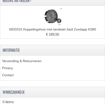
NIEUWE ARTIKELEN?
PEDALEN
SPRUITSTUKKEN EN RUBBERS
TANDWIELEN
6833315 Koppelingshuis met tandwiel Jasil Zundapp KS80
€ 189,50
ACHTERTANDWIELEN
VOORTANDWIELEN
INFORMATIE
UITLATEN EN BOCHTEN
Verzending & Retourneren
UITLATEN
Privacy
UITLAATBOCHTEN
Contact
UITLAATONDERDELEN
WINKELMANDJE
VERSNELLING EN KOPPELING
0 items
KOPPELING ONDERDELEN