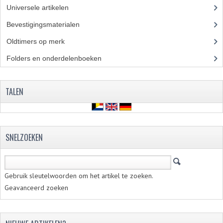
Universele artikelen
(295)
FILTERS EN TRECHTERS
Bevestigingsmaterialen
(120)
KETTINGEN
Oldtimers op merk
(73)
KRUKASSEN
Folders en onderdelenboeken
(86)
LAGERS EN KEERRINGEN
TALEN
KEERRINGSETS
LAGERS EN LAGERSETS
ONTSTEKINGSDELEN
SNELZOEKEN
BOUGIE EN BOUGIEDOP
Gebruik sleutelwoorden om het artikel te zoeken.
ELECTRONISCHE ONTSTEKING
Geavanceerd zoeken
PUNTEN ONTSTEKING
PAKKINGEN