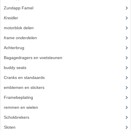
KOPLAMPEN
Zundapp Famel
(61)
RICHTINGAANWIJZERS
Kreidler
(648)
motorblok delen
(251)
SCHAKELAARS
frame onderdelen
(397)
VOORVORK ONDERDELEN
Achterbrug
(14)
VOORVORK COMPLEET
Bagagedragers en voetsteunen
(14)
VOORVORK 517
buddy seats
(19)
VOORVORK 529 TROMMEL
Cranks en standaards
(10)
emblemen en stickers
(40)
VOORVORK 530 SCHIJFREM
Framebeplating
(37)
MOTORBLOK DELEN
remmen en wielen
(58)
CARBURATEURDELEN
Schokbrekers
(11)
CARBURATEURS EN SPROEIERS
Sloten
(1)