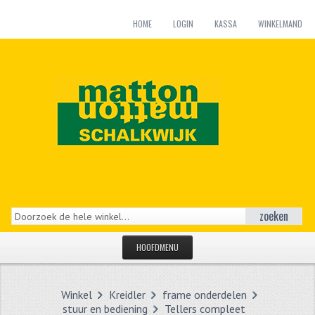
HOME
LOGIN
KASSA
WINKELMAND
zoeken
HOOFDMENU
HOME
Winkel
Kreidler
frame onderdelen
CATEGORIEËN
stuur en bediening
Tellers compleet