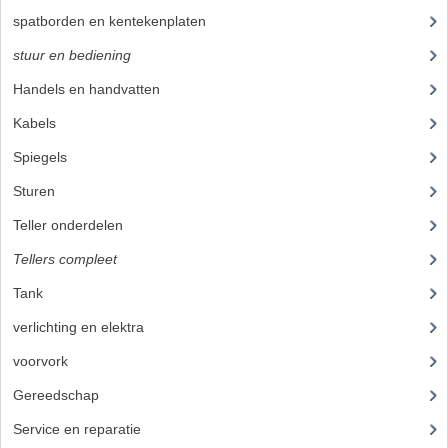
CARBURATEURS
spatborden en kentekenplaten
(19)
stuur en bediening
(89)
SPROEIERSET BING 26MM
Handels en handvatten
(30)
SPROEIERSET BING KLEIN 44-021
Kabels
(25)
SPROEIERSET BING KLEIN NT 44-031
Spiegels
(2)
SPROEIERSET BING ZESKANT 44-051
Sturen
(7)
SPROEIERSET MIKUNI ZESKANT
Teller onderdelen
(21)
Tellers compleet
(4)
CARTERDELEN
Tank
(21)
CILINDERS EN ZUIGERS
verlichting en elektra
(37)
CILINDERKITS
voorvork
(27)
CILINDERKOPPEN
Gereedschap
(5)
Service en reparatie
(23)
ZUIGERS EN ZUIGERVEREN