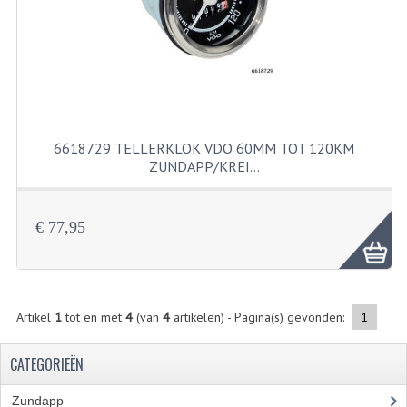
KABELS
SPIEGELS
STUREN
TELLER ONDERDELEN
6618729 TELLERKLOK VDO 60MM TOT 120KM
TELLERS COMPLEET
ZUNDAPP/KREI…
SPATBORDEN EN KENTEKENPLATEN
€ 77,95
TANK
VERLICHTING EN ELEKTRA
ACCU'S EN CLAXONS
Artikel
1
tot en met
4
(van
4
artikelen) - Pagina(s) gevonden:
1
ACHTERLICHTEN
CATEGORIEËN
KABELBOMEN
Zundapp
(2590)