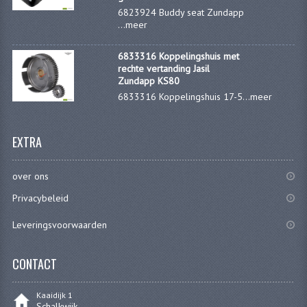
6823924 Buddy seat Zundapp
...
meer
RVS PRODUCTEN
RVS BOUTEN EN MOEREN
6833316 Koppelingshuis met
rechte vertanding Jasil
Zundapp KS80
DIVERSEN
6833316 Koppelingshuis 17-5...
meer
KS80 KS125 KS175
EXTRA
KS80 ONDERDELEN
KICKSTARTER
over ons
KOPPELING
Privacybeleid
Leveringsvoorwaarden
KRUKASSEN
LAGERS EN KEERRINGEN
CONTACT
ONTSTEKING
Kaaidijk 1
Schalkwijk