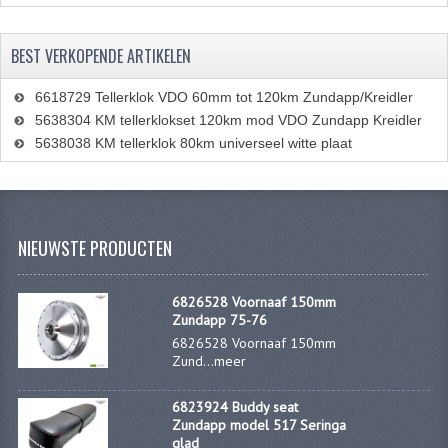
VERSNELLING ONDERDELEN
BEST VERKOPENDE ARTIKELEN
REVISIESETS
6618729 Tellerklok VDO 60mm tot 120km Zundapp/Kreidler
REVISIE 3 BAK HAND
5638304 KM tellerklokset 120km mod VDO Zundapp Kreidler
5638038 KM tellerklok 80km universeel witte plaat
REVISIE 3 BAK VOET
REVISIE 4 BAK VOET
REVISIE 5 BAK VOET
NIEUWSTE PRODUCTEN
REVISIE KS80/314 MOTORBLOK
6826528 Voornaaf 150mm
Zundapp 75-76
REVISIE KS125/285 MOTORBLOK
6826528 Voornaaf 150mm
Zund...
meer
OVERIG
WATERKOELING
6823924 Buddy seat
Zundapp model 517 Seringa
glad
KS50 KOPLAMPHUIS