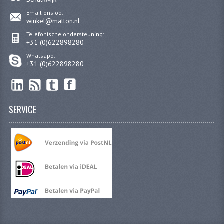
PAKKINGEN
Email ons op:
winkel@matton.nl
TANDWIELEN
Telefonische ondersteuning:
+31 (0)622898280
UITLATEN
Whatsapp:
VERSNELLING
+31 (0)622898280
KS100 ONDERDELEN
KS125 ONDERDELEN
SERVICE
KS175 ONDERDELEN
ZUNDAPP FAMEL
NOS
KREIDLER
MOTORBLOK DELEN