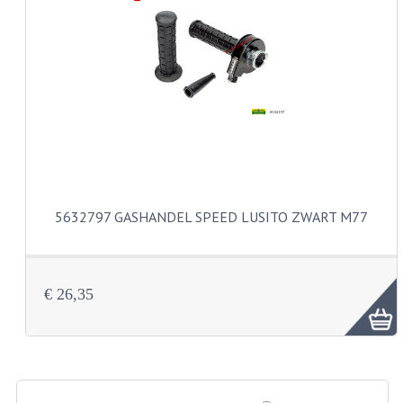
CARBURATEURS EN SPROEIERS
SPROEIERSET MIKUNI ZESKANT
SPROEIERSET BING KLEIN 44-021
SPROEIERSET BING KLEIN NT 44-031
SPROEIERSET BING ZESKANT 44-051
CARTERDELEN
5632797 GASHANDEL SPEED LUSITO ZWART M77
CILINDERS EN ZUIGERS
KETTINGEN
€ 26,35
KRUKASSEN
LAGERS EN KEERRINGEN
ONTSTEKINGSDELEN