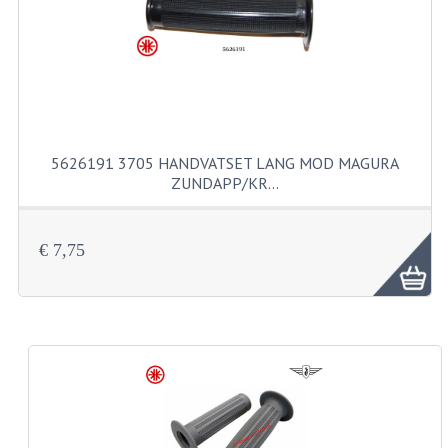
KABELS
SPIEGELS
STUREN
TELLER ONDERDELEN
5626191 3705 HANDVATSET LANG MOD MAGURA
TELLERS COMPLEET
ZUNDAPP/KR…
SPATBORDEN EN KENTEKENPLATEN
€ 7,75
TANK
VERLICHTING EN ELEKTRA
ACCU'S EN CLAXONS
ACHTERLICHTEN
KABELBOMEN