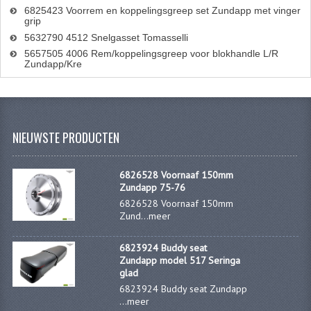
6825423 Voorrem en koppelingsgreep set Zundapp met vinger
grip
5632790 4512 Snelgasset Tomasselli
5657505 4006 Rem/koppelingsgreep voor blokhandle L/R
Zundapp/Kre
NIEUWSTE PRODUCTEN
6826528 Voornaaf 150mm
Zundapp 75-76
6826528 Voornaaf 150mm
Zund...
meer
6823924 Buddy seat
Zundapp model 517 Seringa
glad
6823924 Buddy seat Zundapp
...
meer