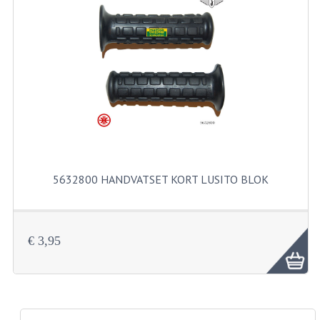
PAKKINGEN
PEDALEN
REVISIESETS
TANDWIELEN
UITLATEN EN BOCHTEN
VERSNELLING EN KOPPELING
5632800 HANDVATSET KORT LUSITO BLOK
FRAME ONDERDELEN
ACHTERBRUG
€ 3,95
BAGAGEDRAGERS EN VOETSTEUNEN
BUDDY SEATS
BUDDY SEAT HOEZEN