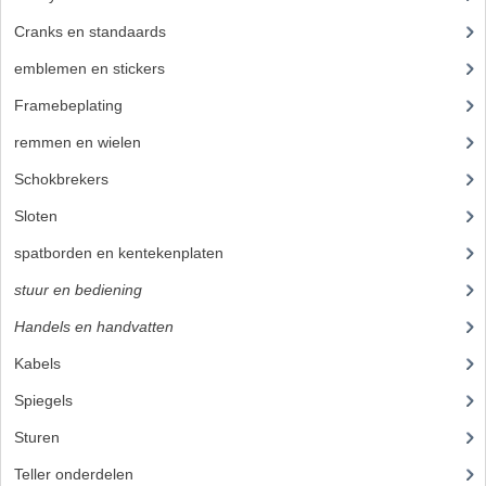
Cranks en standaards
(10)
emblemen en stickers
(40)
Framebeplating
(37)
remmen en wielen
(58)
Schokbrekers
(11)
Sloten
(1)
spatborden en kentekenplaten
(19)
stuur en bediening
(89)
Handels en handvatten
(30)
Kabels
(25)
Spiegels
(2)
Sturen
(7)
Teller onderdelen
(21)