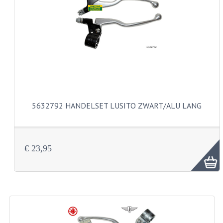
VERSNELLING ONDERDELEN
REVISIESETS
REVISIE 3 BAK HAND
REVISIE 3 BAK VOET
REVISIE 4 BAK VOET
5632792 HANDELSET LUSITO ZWART/ALU LANG
REVISIE 5 BAK VOET
REVISIE KS80/314 MOTORBLOK
€ 23,95
REVISIE KS125/285 MOTORBLOK
OVERIG
WATERKOELING
KS50 KOPLAMPHUIS