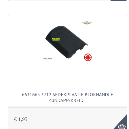
KABEL KLEMBOUT
KABEL HOEDJE
KABEL INSTEEKKIES
KABEL BRUG
KABEL SCHOENTJES
PARKERS EN PLAATSCHROEVEN
TAPEINDEN
VEREN
6631665 3712 AFDEKPLAATJE BLOKHANDLE
SPECIAAL VOOR ZUNDAPP
ZUNDAPP/KREID…
SPECIAAL VOOR KREIDLER
€ 1,95
SPECIAAL VOOR YAMAHA