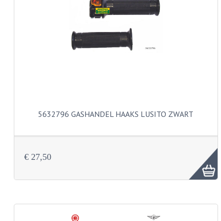
PAKKINGEN
TANDWIELEN
UITLATEN
VERSNELLING
KS100 ONDERDELEN
KS125 ONDERDELEN
5632796 GASHANDEL HAAKS LUSITO ZWART
KS175 ONDERDELEN
ZUNDAPP FAMEL
€ 27,50
NOS
KREIDLER
MOTORBLOK DELEN