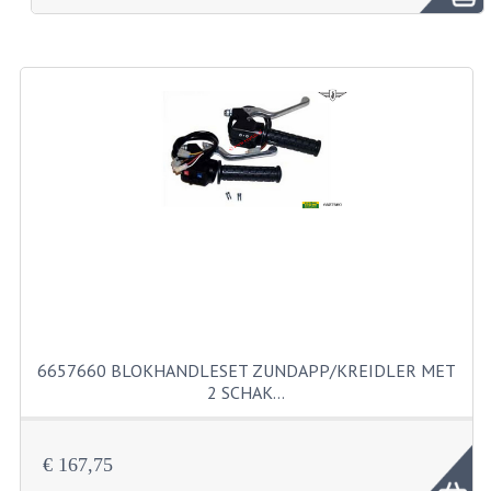
BROMFIETSEN OVERIG
OUDE VOORRAAD
OLDTIMERS OP MERK
SOLEX ONDERDELEN
DE GRABBELTON VAN MATTON
ALLERLEI GEBRUIKTE ONDERDELEN
FRAMEDELEN
TANKS
6657660 BLOKHANDLESET ZUNDAPP/KREIDLER MET
KREIDLER ONDERDELEN GEBRUIKT
2 SCHAK…
MOTORBLOKKEN DIVERSE MERKEN
€ 167,75
PUCH/TOMOS ONDERDELEN GEBRUIKT