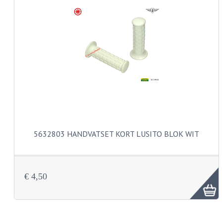
KABELS
SPIEGELS
STUREN
TELLER ONDERDELEN
TELLERS COMPLEET
TANK
5632803 HANDVATSET KORT LUSITO BLOK WIT
VERLICHTING EN ELEKTRA
ACCU'S EN CLAXONS
ACHTERLICHTEN
€ 4,50
KABELBOMEN
KOPLAMPEN