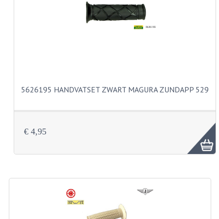
CARBURATEURS
SPROEIERSET BING 26MM
SPROEIERSET BING KLEIN 44-021
SPROEIERSET BING KLEIN NT 44-031
5626195 HANDVATSET ZWART MAGURA ZUNDAPP 529
SPROEIERSET BING ZESKANT 44-051
SPROEIERSET MIKUNI ZESKANT
CARTERDELEN
€ 4,95
CILINDERS EN ZUIGERS
CILINDERKITS
CILINDERKOPPEN
ZUIGERS EN ZUIGERVEREN