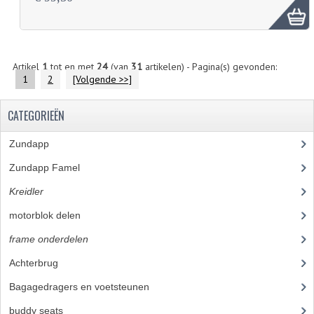
Artikel
1
tot en met
24
(van
31
artikelen) - Pagina(s) gevonden:
1
2
[Volgende >>]
CATEGORIEËN
Zundapp
(2590)
Zundapp Famel
(61)
Kreidler
(648)
motorblok delen
(251)
frame onderdelen
(397)
Achterbrug
(14)
Bagagedragers en voetsteunen
(14)
buddy seats
(19)