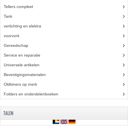
Tellers compleet
(4)
Tank
(21)
verlichting en elektra
(37)
voorvork
(27)
Gereedschap
(5)
Service en reparatie
(23)
Universele artikelen
(295)
Bevestigingsmaterialen
(120)
Oldtimers op merk
(73)
Folders en onderdelenboeken
(86)
TALEN