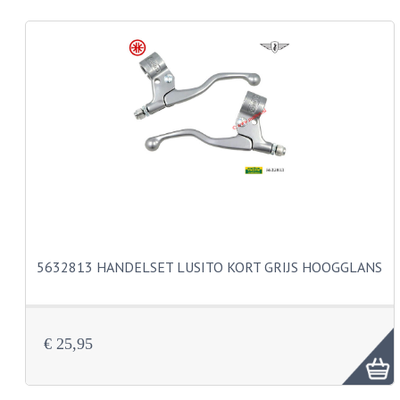
REMLEIDINGEN
SCHOKBREKERS
SMEERMIDDELEN
SPROEIERS
SPROEIERSET BING 26MM
SPROEIERSET BING 33MM
SPROEIERSET BING 6 KANT 44-051
5632813 HANDELSET LUSITO KORT GRIJS HOOGGLANS
SPROEIERSET MIKUNI ZESKANT
SPROEIERSET BING NT 44-031
€ 25,95
SPROEIERSET BING KLEIN 44-021