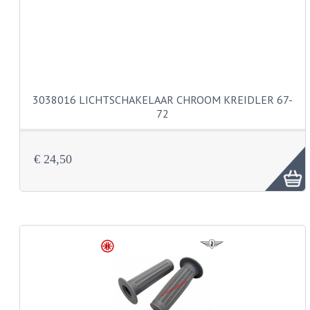
BUDDY SEATS
CRANKS EN STANDAARDS
EMBLEMEN EN STICKERS
FRAMEBEUGELS
3038016 LICHTSCHAKELAAR CHROOM KREIDLER 67-
72
KETTINGKASTEN
MOTOROPHANGING
€ 24,50
REMMEN EN WIELEN
AANDRIJVERS EN LAGERS
ASSEN EN BUSSEN
BUITENBANDEN
REMDELEN