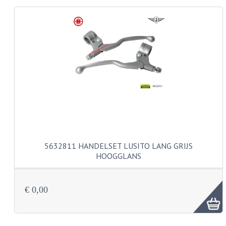
KABELS
LAMPEN
BA7S
BA9S
E10
BA15S
BAX15D
5632811 HANDELSET LUSITO LANG GRIJS
HOOGGLANS
BAY15D
BA20D
€ 0,00
PX15D
LICHTSNOER EN KRIMPKOUS