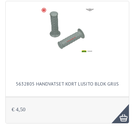
RICHTINGAANWIJZERS
SCHAKELAARS
VOORVORK
GEREEDSCHAP
SERVICE EN REPARATIE
REVISIE ZUNDAPP MOTORBLOK
REVISIE KREIDLER MOTORBLOK
5632805 HANDVATSET KORT LUSITO BLOK GRIJS
SPAKEN VAN WIELEN
UNIVERSELE ARTIKELEN
€ 4,50
BINNENBANDEN 16-23"
BOUGIES