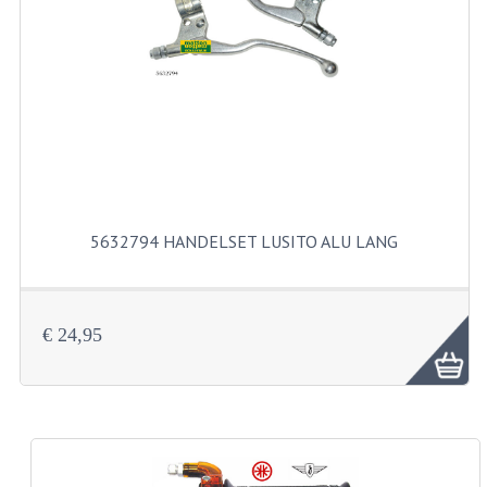
RVS PRODUCTEN
RVS BOUTEN EN MOEREN
DIVERSEN
KS80 KS125 KS175
KS80 ONDERDELEN
5632794 HANDELSET LUSITO ALU LANG
KICKSTARTER
KOPPELING
€ 24,95
KRUKASSEN
LAGERS EN KEERRINGEN
ONTSTEKING