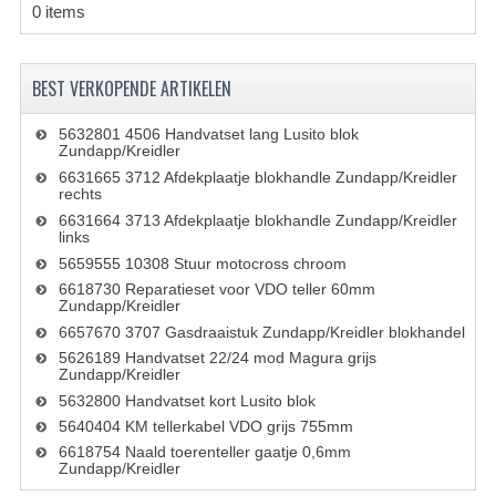
0 items
PEDALEN
SPRUITSTUKKEN EN RUBBERS
BEST VERKOPENDE ARTIKELEN
TANDWIELEN
5632801 4506 Handvatset lang Lusito blok
Zundapp/Kreidler
ACHTERTANDWIELEN
6631665 3712 Afdekplaatje blokhandle Zundapp/Kreidler
rechts
VOORTANDWIELEN
6631664 3713 Afdekplaatje blokhandle Zundapp/Kreidler
links
UITLATEN EN BOCHTEN
5659555 10308 Stuur motocross chroom
6618730 Reparatieset voor VDO teller 60mm
Zundapp/Kreidler
UITLATEN
6657670 3707 Gasdraaistuk Zundapp/Kreidler blokhandel
UITLAATBOCHTEN
5626189 Handvatset 22/24 mod Magura grijs
Zundapp/Kreidler
UITLAATONDERDELEN
5632800 Handvatset kort Lusito blok
5640404 KM tellerkabel VDO grijs 755mm
VERSNELLING EN KOPPELING
6618754 Naald toerenteller gaatje 0,6mm
Zundapp/Kreidler
KOPPELING ONDERDELEN