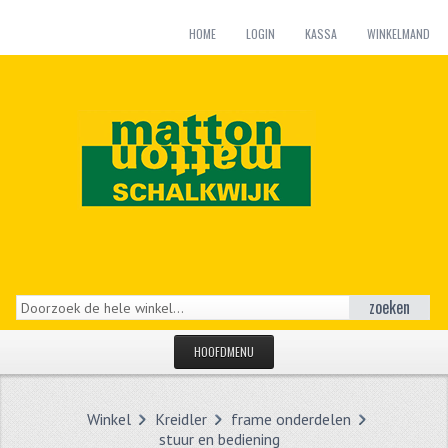
HOME
LOGIN
KASSA
WINKELMAND
zoeken
HOOFDMENU
HOME
Winkel
Kreidler
frame onderdelen
CATEGORIEËN
stuur en bediening