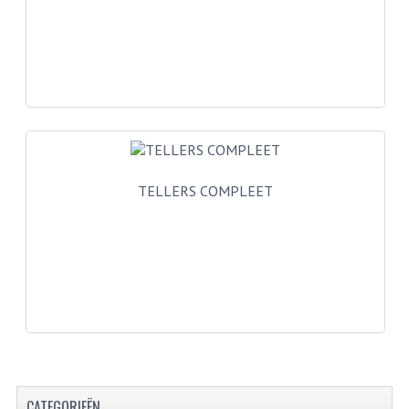
VELGEN EN SPAKEN
ALUMINIUM VELGEN
CHROMEN VELGEN
SPAKEN
WIELEN DIVERSEN
TELLERS COMPLEET
SCHOKBREKERS
SLOTEN
STUUR EN BEDIENING
COCKPIT ONDERDELEN
HANDELS EN HANDVATTEN
MAGURA BLOKHANDELS
CATEGORIEËN