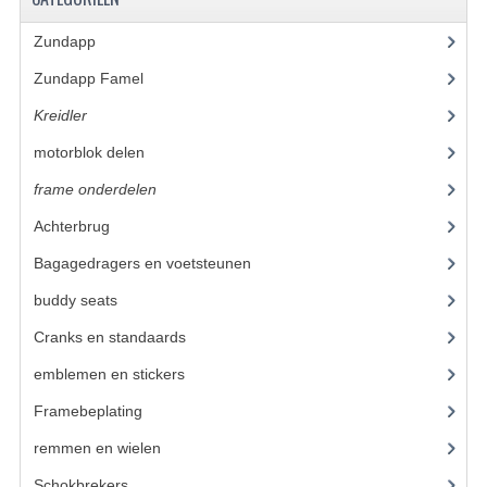
KABELS
Zundapp
(2590)
SPIEGELS
Zundapp Famel
(61)
STUREN
Kreidler
(648)
TELLER ONDERDELEN
motorblok delen
(251)
TELLERS COMPLEET
frame onderdelen
(397)
Achterbrug
(14)
SPATBORDEN EN KENTEKENPLATEN
Bagagedragers en voetsteunen
(14)
TANK
buddy seats
(19)
VERLICHTING EN ELEKTRA
Cranks en standaards
(10)
ACCU'S EN CLAXONS
emblemen en stickers
(40)
Framebeplating
(37)
ACHTERLICHTEN
remmen en wielen
(58)
KABELBOMEN
Schokbrekers
(11)