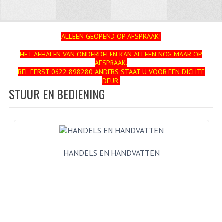
ZUNDAPP
FRAME DELEN
ALLEEN GEOPEND OP AFSPRAAK!
HET AFHALEN VAN ONDERDELEN KAN ALLEEN NOG MAAR OP
ACHTERBRUG
AFSPRAAK.
BEL EERST 0622 898280 ANDERS STAAT U VOOR EEN DICHTE
BAGAGEDRAGERS EN VOETSTEUNEN
DEUR.
STUUR EN BEDIENING
BANDEN
BINNENBANDEN
BINNENBANDEN 16-21"
HANDELS EN HANDVATTEN
BUITENBANDEN
BUITENBANDEN 16"
BUITENBANDEN 17"
BUITENBANDEN 18"