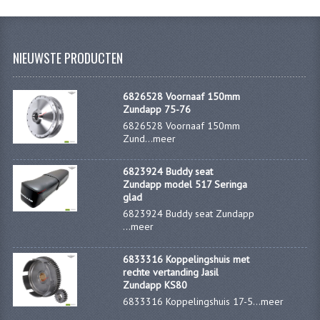
VERSNELLING ONDERDELEN
REVISIESETS
NIEUWSTE PRODUCTEN
REVISIE 3 BAK HAND
6826528 Voornaaf 150mm
Zundapp 75-76
REVISIE 3 BAK VOET
6826528 Voornaaf 150mm
Zund...
meer
REVISIE 4 BAK VOET
6823924 Buddy seat
REVISIE 5 BAK VOET
Zundapp model 517 Seringa
glad
REVISIE KS80/314 MOTORBLOK
6823924 Buddy seat Zundapp
...
meer
REVISIE KS125/285 MOTORBLOK
6833316 Koppelingshuis met
OVERIG
rechte vertanding Jasil
Zundapp KS80
WATERKOELING
6833316 Koppelingshuis 17-5...
meer
KS50 KOPLAMPHUIS