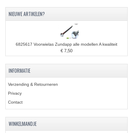
FILTERS EN TRECHTERS
NIEUWE ARTIKELEN?
KETTINGEN
KRUKASSEN
LAGERS EN KEERRINGEN
6825617 Voorwielas Zundapp alle modellen A kwaliteit
€ 7,50
KEERRINGSETS
LAGERS EN LAGERSETS
INFORMATIE
ONTSTEKINGSDELEN
Verzending & Retourneren
BOUGIE EN BOUGIEDOP
Privacy
Contact
ELECTRONISCHE ONTSTEKING
PUNTEN ONTSTEKING
WINKELMANDJE
PAKKINGEN