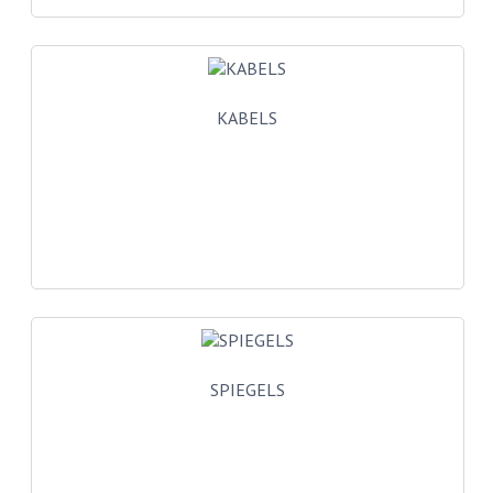
BUITENBANDEN 19"
BUITENBANDEN 21"
KABELS
BEPLATING
BOUTENSETS
ZUNDAPP 515 RVS
ZUNDAPP 517 RVS
ZUNDAPP 529 RVS
BUDDY SEATS
SPIEGELS
BUDDY OVERTREKKEN
BUDDY SEAT ONDERDELEN