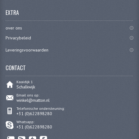
EXTRA
RVS PRODUCTEN
RVS BOUTEN EN MOEREN
over ons
Privacybeleid
DIVERSEN
Leveringsvoorwaarden
KS80 KS125 KS175
KS80 ONDERDELEN
CONTACT
KICKSTARTER
Kaaidijk 1
Schalkwijk
KOPPELING
Email ons op:
winkel@matton.nl
KRUKASSEN
Telefonische ondersteuning:
+31 (0)622898280
LAGERS EN KEERRINGEN
Whatsapp:
+31 (0)622898280
ONTSTEKING