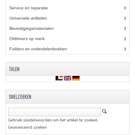
CARBURATEURS
Service en reparatie
(23)
Universele artikelen
(295)
SPROEIERSET BING 26MM
Bevestigingsmaterialen
(120)
SPROEIERSET BING KLEIN 44-021
Oldtimers op merk
(73)
SPROEIERSET BING KLEIN NT 44-031
Folders en onderdelenboeken
(86)
SPROEIERSET BING ZESKANT 44-051
SPROEIERSET MIKUNI ZESKANT
TALEN
CARTERDELEN
CILINDERS EN ZUIGERS
SNELZOEKEN
CILINDERKITS
CILINDERKOPPEN
Gebruik sleutelwoorden om het artikel te zoeken.
Geavanceerd zoeken
ZUIGERS EN ZUIGERVEREN