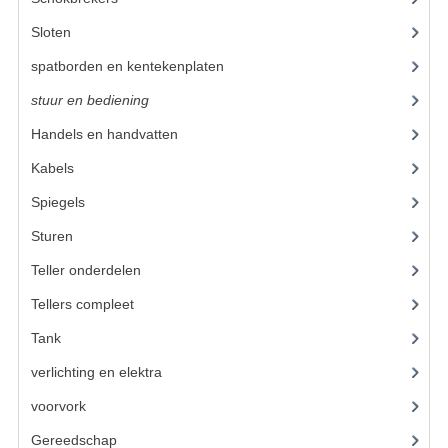
KOPLAMPEN
Sloten
(1)
RICHTINGAANWIJZERS
spatborden en kentekenplaten
(19)
SCHAKELAARS
stuur en bediening
(89)
Handels en handvatten
(30)
VOORVORK ONDERDELEN
Kabels
(25)
VOORVORK COMPLEET
Spiegels
(2)
VOORVORK 517
Sturen
(7)
VOORVORK 529 TROMMEL
Teller onderdelen
(21)
VOORVORK 530 SCHIJFREM
Tellers compleet
(4)
Tank
(21)
MOTORBLOK DELEN
verlichting en elektra
(37)
CARBURATEURDELEN
voorvork
(27)
CARBURATEURS EN SPROEIERS
Gereedschap
(5)