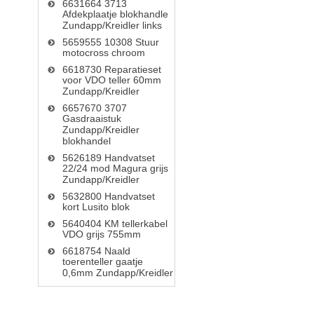
6631664 3713
Afdekplaatje blokhandle
Zundapp/Kreidler links
5659555 10308 Stuur
motocross chroom
6618730 Reparatieset
voor VDO teller 60mm
Zundapp/Kreidler
6657670 3707
Gasdraaistuk
Zundapp/Kreidler
blokhandel
5626189 Handvatset
22/24 mod Magura grijs
Zundapp/Kreidler
5632800 Handvatset
kort Lusito blok
5640404 KM tellerkabel
VDO grijs 755mm
6618754 Naald
toerenteller gaatje
0,6mm Zundapp/Kreidler