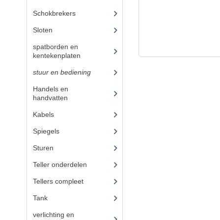
Schokbrekers
(11)
Sloten
(1)
spatborden en
kentekenplaten
(19)
stuur en bediening
(89)
Handels en
handvatten
(30)
Kabels
(25)
Spiegels
(2)
Sturen
(7)
Teller onderdelen
(21)
Tellers compleet
(4)
Tank
(21)
verlichting en