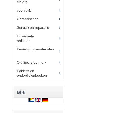
elektra
(37)
voorvork
(27)
Gereedschap
(5)
Service en reparatie
(23)
Universele
artikelen
(295)
Bevestigingsmaterialen
(
120)
Oldtimers op merk
(73)
Folders en
onderdelenboeken
(86)
TALEN