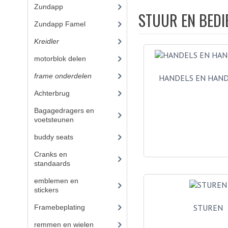
Zundapp
(2590)
STUUR EN BEDI
Zundapp Famel
(61)
Kreidler
(648)
motorblok delen
(251)
frame onderdelen
(397)
HANDELS EN HAN
Achterbrug
(14)
Bagagedragers en
voetsteunen
(14)
buddy seats
(19)
Cranks en
standaards
(10)
emblemen en
stickers
(40)
STUREN
Framebeplating
(37)
remmen en wielen
(58)