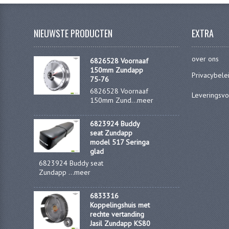
NIEUWSTE PRODUCTEN
EXTRA
over ons
6826528 Voornaaf
150mm Zundapp
Privacybele
75-76
6826528 Voornaaf
Leveringsv
150mm Zund...
meer
6823924 Buddy
seat Zundapp
model 517 Seringa
glad
6823924 Buddy seat
Zundapp ...
meer
6833316
Koppelingshuis met
rechte vertanding
Jasil Zundapp KS80