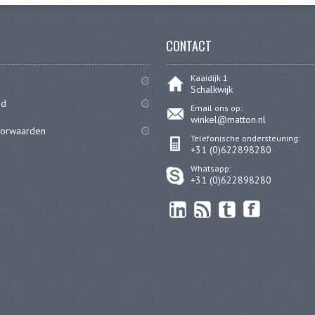
CONTACT
Kaaidijk 1
Schalkwijk
id
Email ons op:
winkel@matton.nl
oorwaarden
Telefonische ondersteuning:
+31 (0)622898280
Whatsapp:
+31 (0)622898280