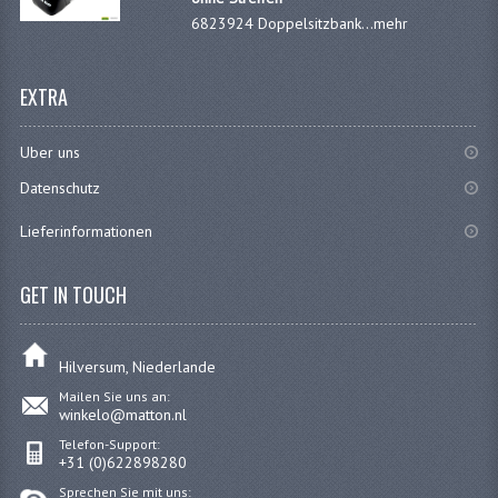
6823924 Doppelsitzbank...
mehr
DÜSENSATZ BING 44-031
DÜSENSATZ BING 44-051
EXTRA
DÜSENSATZ MIKUNI SECHSKANT
Uber uns
VERGASERTEILE
Datenschutz
ZYLINDER UND KOLBEN
Lieferinformationen
KOLBEN UND KOLBENRINGE
GET IN TOUCH
ZYLINDERKÖPFE
ZYLINDERSÄTZE
Hilversum, Niederlande
Mailen Sie uns an:
ZÜNDUNGTEILE
winkelo@matton.nl
HKZ ZÜNDUNG
Telefon-Support:
+31 (0)622898280
KONTAKTPUNKT ZÜNDUNG
Sprechen Sie mit uns: