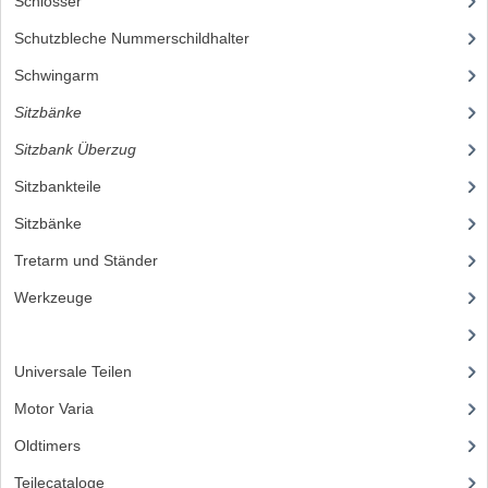
Schlösser
(1)
LENKER
Schutzbleche Nummerschildhalter
(19)
SPIEGEL
Schwingarm
(14)
TACHOMETERTEILE
Sitzbänke
(19)
TACHOS
Sitzbank Überzug
(2)
Sitzbankteile
(4)
ZÜGE
Sitzbänke
(13)
SCHUTZBLECHE UND KENNZEICHENTRAG
Tretarm und Ständer
(10)
BENZINTANK
Werkzeuge
(5)
ELEKTRISCHE AUSRÜSTUNG
(23)
BATTERIEN UND HUPE
Universale Teilen
(295)
Motor Varia
(120)
BLINKER
Oldtimers
(73)
KABELSÄTZE
Teilecataloge
(86)