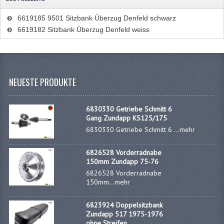
KUGELLAGER UND WELLENDICHTRINGE
6619185 9501 Sitzbank Überzug Denfeld schwarz
6619182 Sitzbank Überzug Denfeld weiss
KUGELLAGERS UND KUGELLAGERSATZE
WELLENDICHTUNGSATZE
KURBELWELLE
NEUESTE PRODUKTE
SCHALTUNG UND KUPPLUNG
6830330 Getriebe Schmitt 6
KUPPLUNGTEILE
Gang Zundapp KS125/175
6830330 Getriebe Schmitt 6 ...
mehr
SCHALTUNGTEILE
6826528 Vorderradnabe
VERGASER UND DÜSEN
150mm Zundapp 75-76
6826528 Vorderradnabe
DÜSENSATZ BING 26MM
150mm...
mehr
VERGASER
6823924 Doppelsitzbank
Zundapp 517 1975-1976
DÜSENSATZ BING 44-021
ohne Streifen