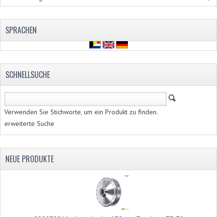
RUCKLEUCHTE
SCHALTER
SPRACHEN
SCHEINWERFER
GABEL VORNE TEILE
SCHNELLSUCHE
VORDERGABEL GANZ
VORDERGABEL 517
Verwenden Sie Stichworte, um ein Produkt zu finden.
erweiterte Suche
VORDERRADGABEL 529
VORDERRADGABEL 530 SCHEIBEBREMSE
NEUE PRODUKTE
MOTORTEILE
ANSAUGSTÜTZE
AUSPÜFFE UND KRÜMMER