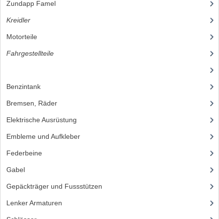
ZUNDAPP 529 EDELSTAHL
Zundapp Famel
(61)
Kreidler
(648)
SCHWINGE
Motorteile
(251)
SITZBÄNKE
Fahrgestellteile
(397)
SITZBAENKE
(37)
SITZBANKTEILE
Benzintank
(21)
SITZBANKUEBERZUEGE
Bremsen, Räder
(58)
Elektrische Ausrüstung
(37)
UNTERZUGSATZE
Embleme und Aufkleber
(40)
LENKER ARMATUREN
Federbeine
(11)
COCKPIT TEILE
Gabel
(27)
HEBELS UND GRIFFBESAETZE
Gepäckträger und Fussstützen
(14)
Lenker Armaturen
(89)
MAGURA BLOCKGRIFFE