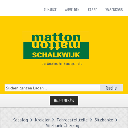
ZUHAUSE
ANMELDEN
KASSE
WARENKORB
Der Webshop Für Zundapp Teile
Suche
HAUPTMENÃ¼
STARTSEITE
Katalog
Kreidler
Fahrgestellteile
Sitzbänke
KATEGORIEN
Sitzbank Überzug