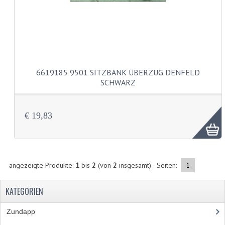
SCHLAUCHE 16-21"
REIFEN
REIFEN 16"
REIFEN 17"
6619185 9501 SITZBANK ÜBERZUG DENFELD
SCHWARZ
REIFEN 18"
REIFEN 19"
€ 19,83
REIFEN 21"
SCHLOSSER
SCHRAUBENSÄTZE
angezeigte Produkte:
1
bis
2
(von
2
insgesamt) - Seiten:
1
ZUNDAPP 515 EDELSTAHL
KATEGORIEN
ZUNDAPP 517 EDELSTAHL
Zundapp
(2591)