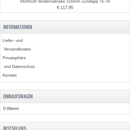
6826528 Vorderradnabe 150mm Zundapp 75-76
AUSPUFFE
€ 117,95
AUSPUFFKRUMMER
INFORMATIONEN
AUSPUFFTEILE
Liefer- und
DICHTUNGEN
Versandkosten
FILTERS UND TEILE
Privatsphäre
GEHAÜSETEILE
und Datenschutz
Kontakt
KETTEN
KETTENRITZEL UND RÄDER
EINKAUFSWAGEN
ZAHNRADER HINTEN
0 Waren
ZAHNRADER VORNE
KICKSTARTER
BESTSELLERS