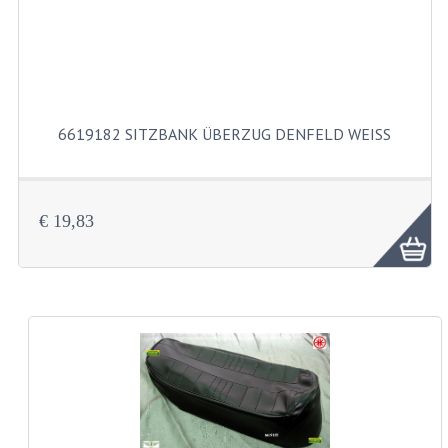
TACHORADER UND LAGERSATZE
WELLEN UND BUCHSE
CRANK UND PEDALE
6619182 SITZBANK ÜBERZUG DENFELD WEISS
FEDERBEINE
GEPACKTRAGER UND FUSSRASTEN
€ 19,83
KETTENKASTEN
MOTORTRÄGER
RAHMENTEILE
REIFEN
INNEN SCHLÄUCHE