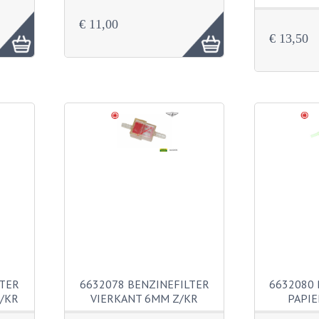
€ 11,00
€ 13,50
LTER
6632078 BENZINEFILTER
6632080 
/KR
VIERKANT 6MM Z/KR
PAPIE