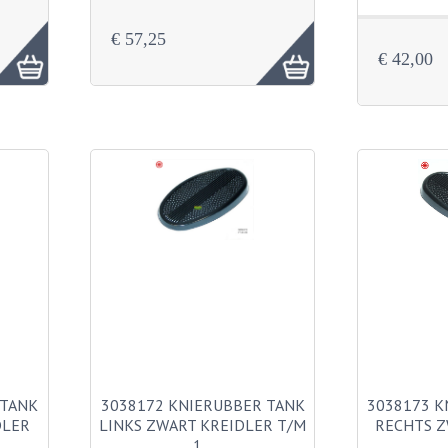
€ 57,25
€ 42,00
 TANK
3038172 KNIERUBBER TANK
3038173 K
DLER
LINKS ZWART KREIDLER T/M
RECHTS Z
1…