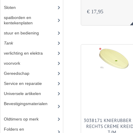
Sloten
(1)
€ 17,95
spatborden en
kentekenplaten
(19)
stuur en bediening
(89)
Tank
(21)
verlichting en elektra
(37)
voorvork
(27)
Gereedschap
(5)
Service en reparatie
(23)
Universele artikelen
(295)
Bevestigingsmaterialen
(12
0)
Oldtimers op merk
(73)
3038171 KNIERUBBER
RECHTS CREME KREI
Folders en
T/M …