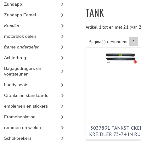
Zundapp
(2591)
TANK
Zundapp Famel
(61)
Kreidler
(648)
Artikel
1
tot en met
21
(van
motorblok delen
(251)
Pagina(s) gevonden:
1
frame onderdelen
(397)
Achterbrug
(14)
Bagagedragers en
voetsteunen
(14)
buddy seats
(19)
Cranks en standaards
(10)
emblemen en stickers
(40)
Framebeplating
(37)
3037891 TANKSTICKE
remmen en wielen
(58)
KREIDLER 73-74 IN R
Schokbrekers
(11)