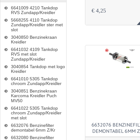
6641009 4210 Tankdop
€ 4,25
RVS Zundapp/Kreidler
5668255 4110 Tankdop
Zundapp/Kreidler ster met
slot
3040850 Benzinekraan
Kreidler
6641032 4109 Tankdop
RVS met slot
Zundapp/Kreidler
3040854 Tankdop met logo
Kreidler
6641010 5305 Tankdop
chroom Zundapp/Kreidler
3040851 Benzinekraan
Karcoma Kreidler Puch
MV50
6641022 5305 Tankdop
chroom Zundapp/Kreidler
met slot
6632076 BENZINEFI
6632076 Benzinefilter
demontabel 6mm Z/Kr
DEMONTABEL 6MM Z
6632080 Benzinefilter