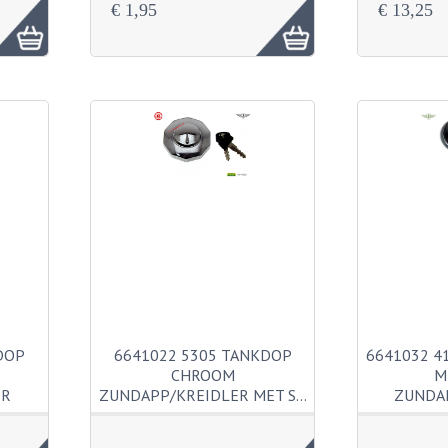
€ 1,95
€ 13,25
DOP
6641022 5305 TANKDOP
6641032 4
CHROOM
M
ER
ZUNDAPP/KREIDLER MET S…
ZUNDA