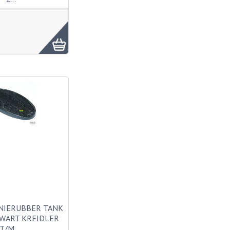
NIERUBBER TANK
WART KREIDLER
T/M …