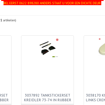
BEL EERST 0622 898280 ANDERS STAAT U VOOR EEN DICHTE DEUR.
21
artikelen)
RSET
3037892 TANKSTICKERSET
3038170 K
UBBER
KREIDLER 73-74 IN RUBBER
LINKS CRE