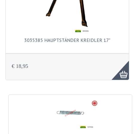
TACHORADER UND LAGERSATZE
WELLEN UND BUCHSE
CRANK UND PEDALE
3035385 HAUPTSTÄNDER KREIDLER 17"
FEDERBEINE
GEPACKTRAGER UND FUSSRASTEN
€ 18,95
KETTENKASTEN
MOTORTRÄGER
RAHMENTEILE
REIFEN
INNEN SCHLÄUCHE