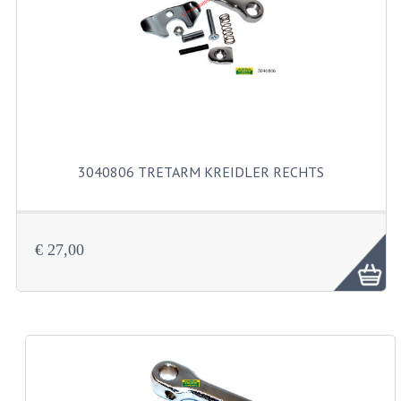
KUGELLAGER UND WELLENDICHTRINGE
KUGELLAGERS UND KUGELLAGERSATZE
WELLENDICHTUNGSATZE
KURBELWELLE
SCHALTUNG UND KUPPLUNG
3040806 TRETARM KREIDLER RECHTS
KUPPLUNGTEILE
SCHALTUNGTEILE
€ 27,00
VERGASER UND DÜSEN
DÜSENSATZ BING 26MM
VERGASER
DÜSENSATZ BING 44-021