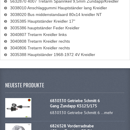
HEBELS UND GRIFFBEZÜGE
5632870 4007 Tretarm Spannkeil 9,5mm Zundapp/Kreidler
3038010 Anschlaggummi Hauptständer lang Kreidler
LENKER
3038020 Bus middenstandaard 80x14 kreidler NT
3035385 Hauptständer Kreidler 17"
RÜCKBLICKSPIEGEL
3035386 hauptständer Feder Kreidler
3040807 Tretarm Kreidler links
TACHOS
3040808 Tretarm Kreidler rechts
3040806 Tretarm Kreidler rechts
TACHOTEILE
3035388 Hauptständer 1968-1972 4V Kreidler
ZÜGE
SCHLÖSSER
NEUESTE PRODUKTE
SCHUTZBLECHE NUMMERSCHILDHALTER
SCHWINGARM
6830330 Getriebe Schmitt 6
Gang Zundapp KS125/175
SITZBÄNKE
6830330 Getriebe Schmitt 6 ...
mehr
SITZBANK ÜBERZUG
6826528 Vorderradnabe