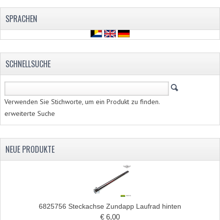
DÜSENSATZ MIKUNI SECHSKANT
SPRACHEN
DÜSENSATZ BING 44-021
DÜSENSATZ BING 44-031
SCHNELLSUCHE
DÜSENSATZ BING 44-051
ZYLINDER UND KOLBEN
Verwenden Sie Stichworte, um ein Produkt zu finden.
ZÜNDUNGTEILE
erweiterte Suche
FAHRGESTELLTEILE
NEUE PRODUKTE
BENZINTANK
BREMSEN, RÄDER
ELEKTRISCHE AUSRÜSTUNG
6825756 Steckachse Zundapp Laufrad hinten
€ 6,00