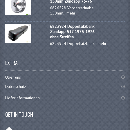
150mm Zundapp 75-76
SITZBANKTEILE
6826528 Vorderradnabe
150mm...
mehr
SITZBÄNKE
TRETARM UND STÄNDER
6823924 Doppelsitzbank
Zundapp 517 1975-1976
ohne Streifen
WERKZEUGE
6823924 Doppelsitzbank...
mehr
EXTRA
UNIVERSALE TEILEN
Uber uns
Datenschutz
BIRNE
Lieferinformationen
BA7S
BA9S
GET IN TOUCH
E10