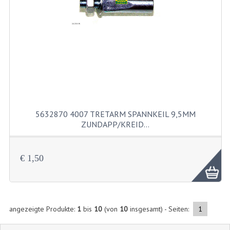
EDELSTAHL TEILEN
EDELSTAHL BOLZEN USW
KS80 KS125 KS175
KS80 TEILE
AUSPUFF
5632870 4007 TRETARM SPANNKEIL 9,5MM
ZUNDAPP/KREID…
DICHTUNGEN
KETTENRAD UND RITZEL
€ 1,50
KICKSTART
KUPPLUNG
angezeigte Produkte:
1
bis
10
(von
10
insgesamt) - Seiten:
1
KURBELWELLE