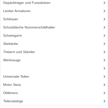
AUSPÜFFE UND KRÜMMER
Gepäckträger und Fussstützen
(14)
Lenker Armaturen
(89)
DICHTUNGEN
Schlösser
(1)
KETTEN
Schutzbleche Nummerschildhalter
(19)
KETTENRITZEL UND RÄDER
Schwingarm
(14)
KUGELLAGER UND WELLENDICHTUNGEN
Sitzbänke
(19)
KURBELWELLEN
Tretarm und Ständer
(10)
Werkzeuge
(5)
MOTOR REPARATURSÄTZE
(23)
MOTORGEHÄUSE
Universale Teilen
(295)
PEDALE
Motor Varia
(120)
SCHALTUNG UND KUPPLUNG
Oldtimers
(73)
Teilecataloge
(86)
VERGASER UND DÜSEN