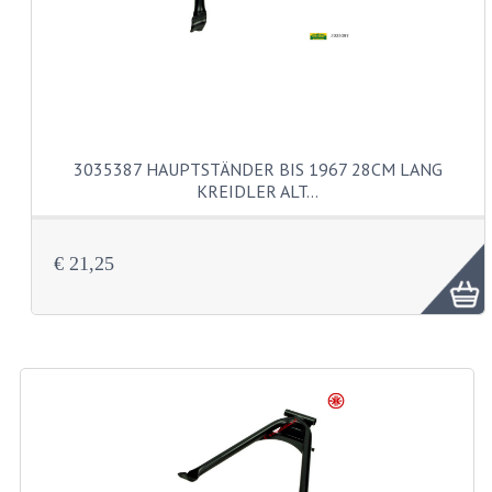
ZUNDAPP 529 EDELSTAHL
SCHWINGE
SITZBÄNKE
SITZBAENKE
3035387 HAUPTSTÄNDER BIS 1967 28CM LANG
SITZBANKTEILE
KREIDLER ALT…
SITZBANKUEBERZUEGE
€ 21,25
UNTERZUGSATZE
LENKER ARMATUREN
COCKPIT TEILE
HEBELS UND GRIFFBESAETZE
MAGURA BLOCKGRIFFE