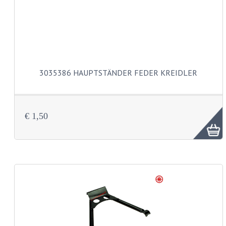
SCHLAUCHE 16-21"
REIFEN
REIFEN 16"
REIFEN 17"
3035386 HAUPTSTÄNDER FEDER KREIDLER
REIFEN 18"
REIFEN 19"
€ 1,50
REIFEN 21"
SCHLOSSER
SCHRAUBENSÄTZE
ZUNDAPP 515 EDELSTAHL
ZUNDAPP 517 EDELSTAHL