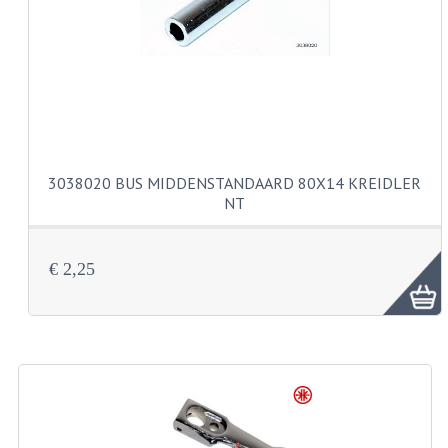
AUSPUFFE
AUSPUFFKRUMMER
AUSPUFFTEILE
DICHTUNGEN
3038020 BUS MIDDENSTANDAARD 80X14 KREIDLER
FILTERS UND TEILE
NT
GEHAÜSETEILE
KETTEN
€ 2,25
KETTENRITZEL UND RÄDER
ZAHNRADER HINTEN
ZAHNRADER VORNE
KICKSTARTER