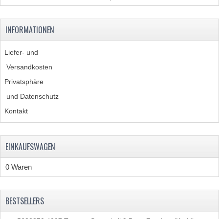
BATTERIE UND HORN
BLINKER
INFORMATIONEN
KABELSÄTZE
Liefer- und
RÜCKLICHT
Versandkosten
SCHALTER
Privatsphäre
und Datenschutz
SCHEINWERFER
Kontakt
EMBLEME UND AUFKLEBER
FEDERBEINE
EINKAUFSWAGEN
GABEL
0 Waren
GEPÄCKTRÄGER UND FUSSSTÜTZEN
BESTSELLERS
LENKER ARMATUREN