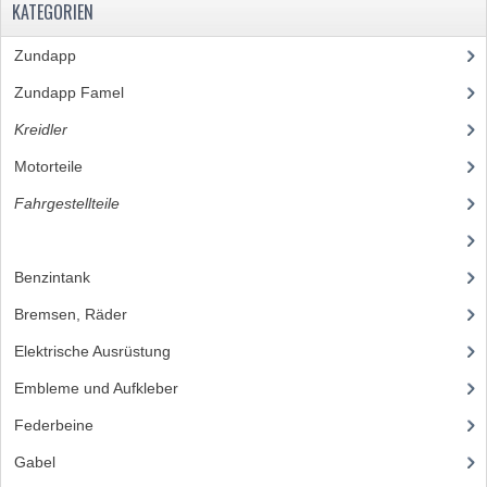
LAGER UND WELLENDICHTUNGEN
KATEGORIEN
SCHALTUNG
Zundapp
(2591)
Zundapp Famel
(61)
ZÜNDUNG
Kreidler
(648)
KS100 TEILE
Motorteile
(251)
KS125 TEILE
Fahrgestellteile
(397)
KS175 TEILE
(37)
VERSCHIEDENES
Benzintank
(21)
Bremsen, Räder
(58)
ZUNDAPP FAMEL
Elektrische Ausrüstung
(37)
NOS
Embleme und Aufkleber
(40)
KREIDLER
Federbeine
(11)
MOTORTEILE
Gabel
(27)