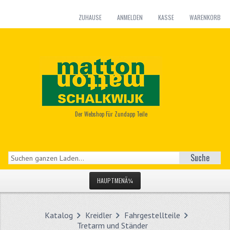
ZUHAUSE
ANMELDEN
KASSE
WARENKORB
Der Webshop Für Zundapp Teile
Suche
HAUPTMENÃ¼
STARTSEITE
Katalog
Kreidler
Fahrgestellteile
KATEGORIEN
Tretarm und Ständer