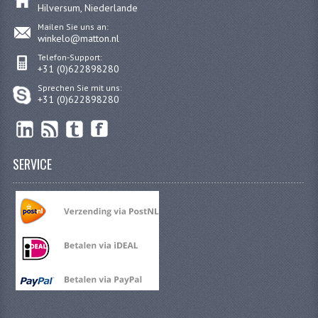
Hilversum, Niederlande
BA15S
Mailen Sie uns an:
winkelo@matton.nl
BAX15D
Telefon-Support:
+31 (0)622898280
BAY15D
Sprechen Sie mit uns:
BA20D
+31 (0)622898280
PX15D
BREMSFÜHRUNGEN
SERVICE
DÜSEN
DÜSENSATZ BING 26MM
DÜSENSATZ BING 33MM
DÜSENSATZ BING 6 KANT 44-051
DÜSENSATZ MIKUNI SECHSKANT