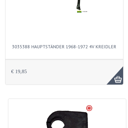
LENKER
SPIEGEL
TACHOMETERTEILE
TACHOS
3035388 HAUPTSTÄNDER 1968-1972 4V KREIDLER
ZÜGE
SCHUTZBLECHE UND KENNZEICHENTRAG
€ 19,85
BENZINTANK
ELEKTRISCHE AUSRÜSTUNG
BATTERIEN UND HUPE
BLINKER
KABELSÄTZE