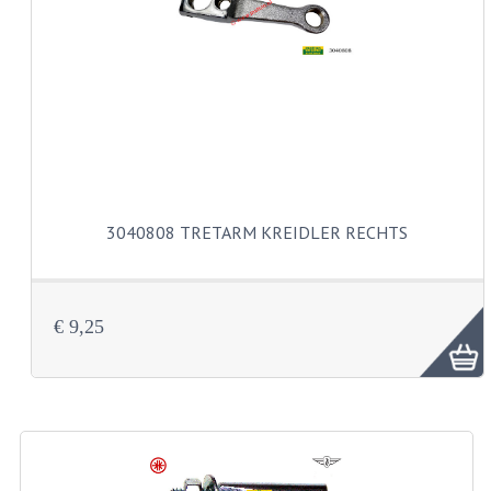
ZÜNDKERZ
REVISIONSÄTZE
REVISION 3 GANG FUSSSCHALTUNG MO
REVISION 3 GANG HANDSCHALTUNGMOT
REVISION 4 GANG FUSSSCHALTUNG MO
3040808 TRETARM KREIDLER RECHTS
REVISION 5 GANG FUSSSCHALTUNG MO
REVISION EINER KS80/314 MOTOR
€ 9,25
REVISION EINER KS125/285 MOTOR
ANDERE
WASSERKÜHLUNG
KS50 GABELGEHÄUSE