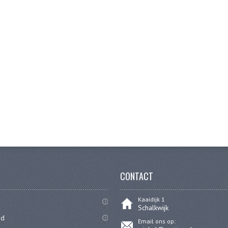
CONTACT
Kaaidijk 1
Schalkwijk
id
Email ons op: