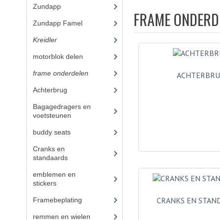
Zundapp
(2591)
FRAME ONDERD
Zundapp Famel
(61)
Kreidler
(648)
motorblok delen
(251)
frame onderdelen
(397)
ACHTERBR
Achterbrug
(14)
Bagagedragers en
voetsteunen
(14)
buddy seats
(19)
Cranks en
standaards
(10)
emblemen en
stickers
(40)
CRANKS EN STAN
Framebeplating
(37)
remmen en wielen
(58)