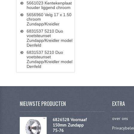
5661023 Kentekenplaat
houder liggend chroom
5656960 Velg 17 x 1.50
chroom
Zundapp/Kreidler
6831537 5210 Duo
voetsteunset
Zundapp/Kreidler model
Denfeld
6831537 5210 Duo
voetsteunset
Zundapp/Kreidler model
Denfeld
NIEUWSTE PRODUCTEN
EXTRA
over ons
6826528 Voornaaf
150mm Zundapp
Privacybele
75-76