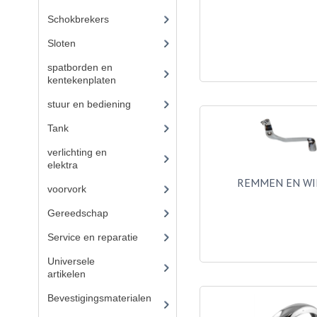
Schokbrekers
(11)
Sloten
(1)
spatborden en
kentekenplaten
(19)
stuur en bediening
(89)
Tank
(21)
verlichting en
elektra
(37)
REMMEN EN WI
voorvork
(27)
Gereedschap
(5)
Service en reparatie
(23)
Universele
artikelen
(295)
Bevestigingsmaterialen
(
120)