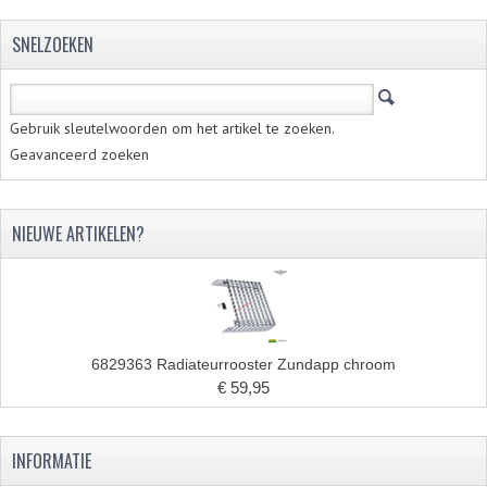
VELGEN EN SPAKEN
SNELZOEKEN
ALUMINIUM VELGEN
CHROMEN VELGEN
Gebruik sleutelwoorden om het artikel te zoeken.
SPAKEN
Geavanceerd zoeken
WIELEN DIVERSEN
SCHOKBREKERS
NIEUWE ARTIKELEN?
SLOTEN
STUUR EN BEDIENING
COCKPIT ONDERDELEN
6829363 Radiateurrooster Zundapp chroom
€ 59,95
HANDELS EN HANDVATTEN
MAGURA BLOKHANDELS
INFORMATIE