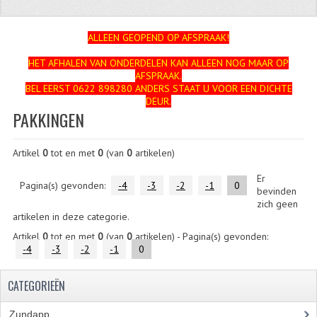
ZUNDAPP
ALLEEN GEOPEND OP AFSPRAAK!
FRAME DELEN
HET AFHALEN VAN ONDERDELEN KAN ALLEEN NOG MAAR OP
AFSPRAAK.
ACHTERBRUG
BEL EERST 0622 898280 ANDERS STAAT U VOOR EEN DICHTE
DEUR.
BAGAGEDRAGERS EN VOETSTEUNEN
PAKKINGEN
BANDEN
Artikel
0
tot en met
0
(van
0
artikelen)
BINNENBANDEN
Er
Pagina(s) gevonden:
-4
-3
-2
-1
0
bevinden
BINNENBANDEN 16-21"
zich geen
artikelen in deze categorie.
BUITENBANDEN
Artikel
0
tot en met
0
(van
0
artikelen) - Pagina(s) gevonden:
-4
-3
-2
-1
0
BUITENBANDEN 16"
CATEGORIEËN
BUITENBANDEN 17"
BUITENBANDEN 18"
Zundapp
(2591)