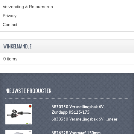
KABELS
Verzending & Retourneren
SPIEGELS
Privacy
Contact
STUREN
TELLER ONDERDELEN
WINKELMANDJE
TELLERS COMPLEET
0 items
SPATBORDEN EN KENTEKENPLATEN
TANK
VERLICHTING EN ELEKTRA
NIEUWSTE PRODUCTEN
ACCU'S EN CLAXONS
6830330 Versnellingsbak 6V
Zundapp KS125/175
ACHTERLICHTEN
6830330 Versnellingsbak 6V ...
meer
KABELBOMEN
6826528 Voornaaf 150mm