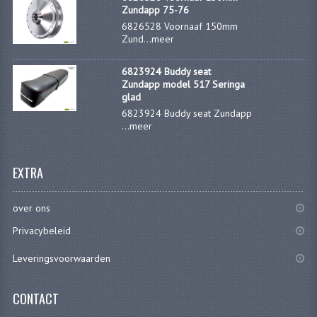
Zundapp 75-76
KOPLAMPEN
6826528 Voornaaf 150mm
Zund...
RICHTINGAANWIJZERS
meer
SCHAKELAARS
6823924 Buddy seat
Zundapp model 517 Seringa
VOORVORK ONDERDELEN
glad
6823924 Buddy seat Zundapp
...
VOORVORK COMPLEET
meer
VOORVORK 517
EXTRA
VOORVORK 529 TROMMEL
over ons
VOORVORK 530 SCHIJFREM
Privacybeleid
MOTORBLOK DELEN
Leveringsvoorwaarden
CARBURATEURDELEN
CONTACT
CARBURATEURS EN SPROEIERS