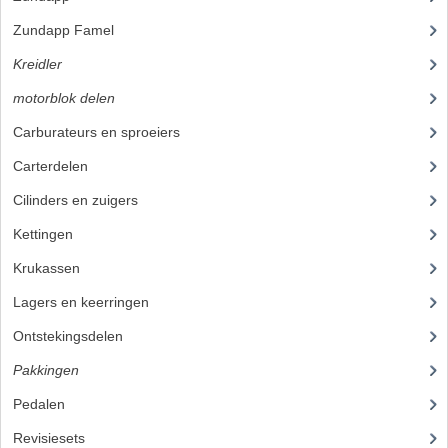
Zundapp Famel
(61)
BUITENBANDEN 19"
Kreidler
(648)
BUITENBANDEN 21"
motorblok delen
(251)
BEPLATING
Carburateurs en sproeiers
(37)
BOUTENSETS
Carterdelen
(3)
Cilinders en zuigers
(38)
ZUNDAPP 515 RVS
Kettingen
(13)
ZUNDAPP 517 RVS
Krukassen
(7)
ZUNDAPP 529 RVS
Lagers en keerringen
(23)
BUDDY SEATS
Ontstekingsdelen
(32)
BUDDY OVERTREKKEN
Pakkingen
Pedalen
BUDDY SEAT ONDERDELEN
Revisiesets