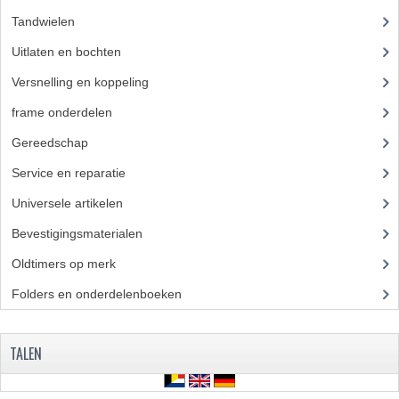
BUDDY SEATS
Tandwielen
(36)
CRANKS EN STANDAARDS
Uitlaten en bochten
(41)
EMBLEMEN EN STICKERS
Versnelling en koppeling
(14)
FRAMEBEUGELS
frame onderdelen
(397)
Gereedschap
(5)
KETTINGKASTEN
Service en reparatie
(23)
MOTOROPHANGING
Universele artikelen
(295)
REMMEN EN WIELEN
Bevestigingsmaterialen
(120)
AANDRIJVERS EN LAGERS
Oldtimers op merk
(73)
ASSEN EN BUSSEN
Folders en onderdelenboeken
(86)
BUITENBANDEN
TALEN
REMDELEN