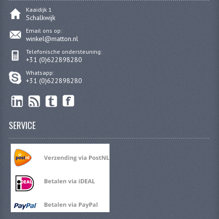
CARBURATEURS
Kaaidijk 1
Schalkwijk
SPROEIERSET BING 26MM
Email ons op:
winkel@matton.nl
SPROEIERSET BING KLEIN 44-021
Telefonische ondersteuning:
+31 (0)622898280
SPROEIERSET BING KLEIN NT 44-031
Whatsapp:
+31 (0)622898280
SPROEIERSET BING ZESKANT 44-051
SPROEIERSET MIKUNI ZESKANT
SERVICE
CARTERDELEN
CILINDERS EN ZUIGERS
CILINDERKITS
CILINDERKOPPEN
ZUIGERS EN ZUIGERVEREN