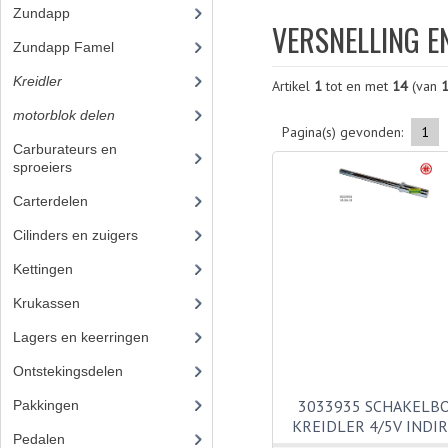
Zundapp
(2590)
VERSNELLING E
Zundapp Famel
(61)
Kreidler
(648)
Artikel
1
tot en met
14
(van
motorblok delen
(251)
Pagina(s) gevonden:
1
Carburateurs en
sproeiers
(37)
Carterdelen
(3)
Cilinders en zuigers
(38)
Kettingen
(13)
Krukassen
(7)
Lagers en keerringen
(23)
Ontstekingsdelen
(32)
3033935 SCHAKELB
Pakkingen
KREIDLER 4/5V INDI
Pedalen