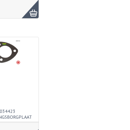
034423
NGSBORGPLAAT