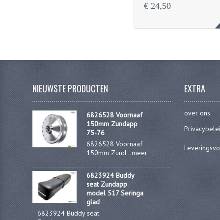
€ 24,50
NIEUWSTE PRODUCTEN
EXTRA
over ons
6826528 Voornaaf
150mm Zundapp
Privacybele
75-76
6826528 Voornaaf
Leveringsv
150mm Zund...
meer
6823924 Buddy
seat Zundapp
model 517 Seringa
glad
6823924 Buddy seat