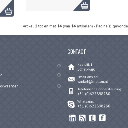
Artikel
1
tot en met
14
(van
14
artikelen) - Pagina(s) gevond
CONTACT
Kaaidijk 1
Schalkwijk
id
Email ons op:
winkel@matton.nl
oorwaarden
Telefonische ondersteuning:
+31 (0)622898280
Whatsapp:
+31 (0)622898280