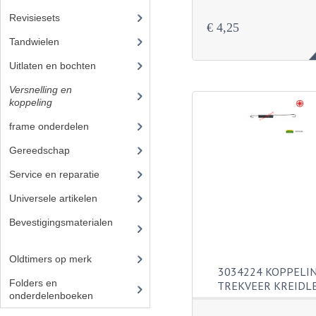
Revisiesets
€ 4,25
Tandwielen
(36)
Uitlaten en bochten
(41)
Versnelling en
koppeling
(14)
frame onderdelen
(397)
Gereedschap
(5)
Service en reparatie
(23)
Universele artikelen
(295)
Bevestigingsmaterialen
(12
0)
Oldtimers op merk
(73)
3034224 KOPPELI
Folders en
TREKVEER KREIDL
onderdelenboeken
(86)