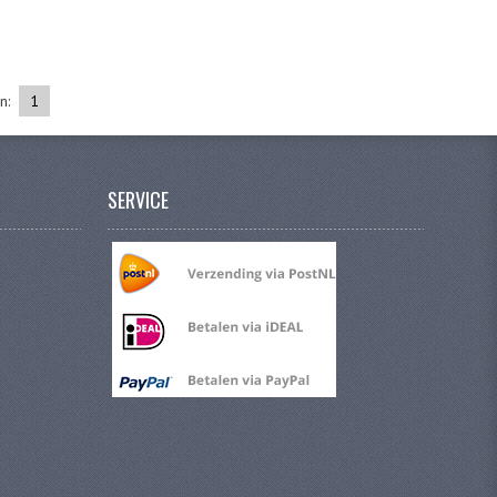
en:
1
SERVICE