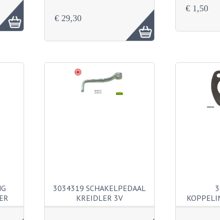
€ 1,50
€ 29,30
NG
3034319 SCHAKELPEDAAL
3
ER
KREIDLER 3V
KOPPELI