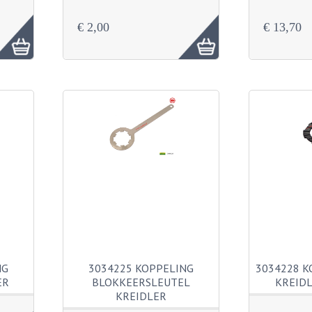
€ 2,00
€ 13,70
NG
3034225 KOPPELING
3034228 K
ER
BLOKKEERSLEUTEL
KREIDL
KREIDLER