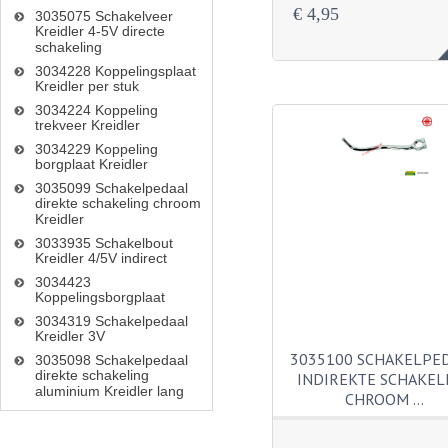
€ 4,95
3035075 Schakelveer
Kreidler 4-5V directe
schakeling
3034228 Koppelingsplaat
Kreidler per stuk
3034224 Koppeling
trekveer Kreidler
3034229 Koppeling
borgplaat Kreidler
3035099 Schakelpedaal
direkte schakeling chroom
Kreidler
3033935 Schakelbout
Kreidler 4/5V indirect
3034423
Koppelingsborgplaat
3034319 Schakelpedaal
Kreidler 3V
3035100 SCHAKELPE
3035098 Schakelpedaal
direkte schakeling
INDIREKTE SCHAKEL
aluminium Kreidler lang
CHROOM …