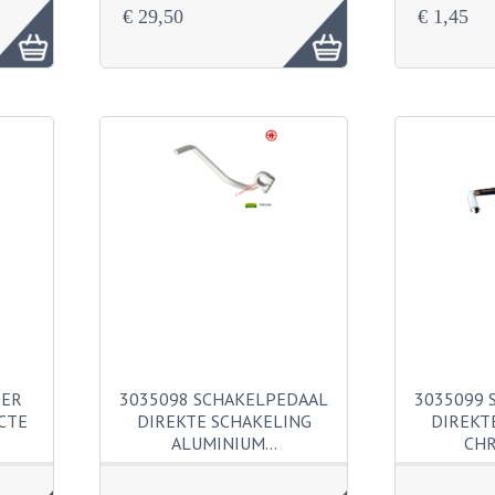
€ 29,50
€ 1,45
EER
3035098 SCHAKELPEDAAL
3035099 
CTE
DIREKTE SCHAKELING
DIREKT
ALUMINIUM…
CH