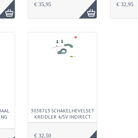
€ 35,95
€ 32,95
DAAL
3038713 SCHAKELHEVELSET
ING
KREIDLER 4/5V INDIRECT
€ 32,50