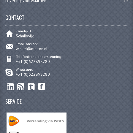
Leveringsvoorwaarden
CONTACT
Kaaidijk 1
Schalkwijk
Email ons op:
winkel@matton.nl
Telefonische ondersteuning:
+31 (0)622898280
Whatsapp:
+31 (0)622898280
SERVICE