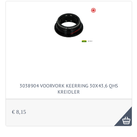
RICHTINGAANWIJZERS
SCHAKELAARS
VOORVORK
GEREEDSCHAP
SERVICE EN REPARATIE
REVISIE ZUNDAPP MOTORBLOK
REVISIE KREIDLER MOTORBLOK
3038904 VOORVORK KEERRING 30X43,6 QHS
KREIDLER
SPAKEN VAN WIELEN
UNIVERSELE ARTIKELEN
€ 8,15
BINNENBANDEN 16-23"
BOUGIES