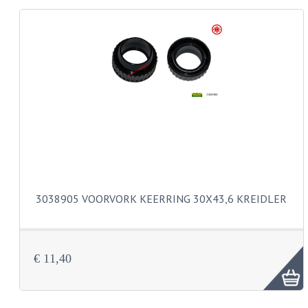
KABELS
LAMPEN
BA7S
BA9S
E10
BA15S
BAX15D
3038905 VOORVORK KEERRING 30X43,6 KREIDLER
BAY15D
BA20D
€ 11,40
PX15D
LICHTSNOER EN KRIMPKOUS