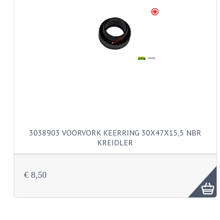
KABELS
SPIEGELS
STUREN
TELLER ONDERDELEN
TELLERS COMPLEET
TANK
3038903 VOORVORK KEERRING 30X47X15,5 NBR
VERLICHTING EN ELEKTRA
KREIDLER
ACCU'S EN CLAXONS
ACHTERLICHTEN
€ 8,50
KABELBOMEN
KOPLAMPEN