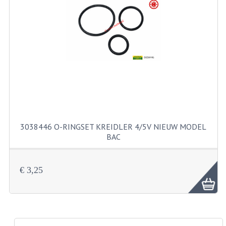
PAKKINGEN
PEDALEN
REVISIESETS
TANDWIELEN
UITLATEN EN BOCHTEN
VERSNELLING EN KOPPELING
3038446 O-RINGSET KREIDLER 4/5V NIEUW MODEL
FRAME ONDERDELEN
BAC
ACHTERBRUG
€ 3,25
BAGAGEDRAGERS EN VOETSTEUNEN
BUDDY SEATS
BUDDY SEAT HOEZEN