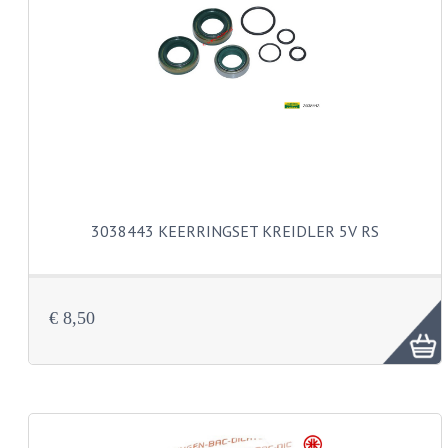
PAKKINGEN
TANDWIELEN
UITLATEN
VERSNELLING
KS100 ONDERDELEN
KS125 ONDERDELEN
3038443 KEERRINGSET KREIDLER 5V RS
KS175 ONDERDELEN
ZUNDAPP FAMEL
€ 8,50
NOS
KREIDLER
MOTORBLOK DELEN