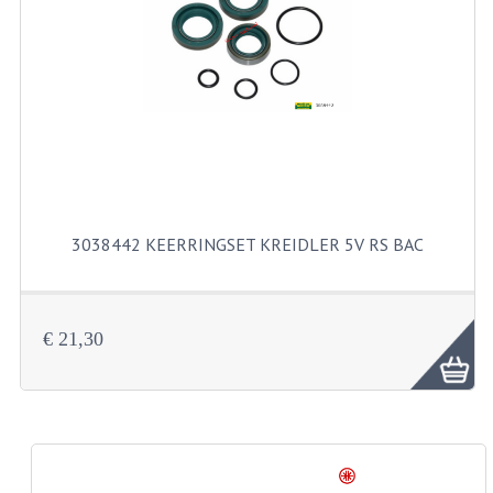
RVS PRODUCTEN
RVS BOUTEN EN MOEREN
DIVERSEN
KS80 KS125 KS175
KS80 ONDERDELEN
3038442 KEERRINGSET KREIDLER 5V RS BAC
KICKSTARTER
KOPPELING
€ 21,30
KRUKASSEN
LAGERS EN KEERRINGEN
ONTSTEKING