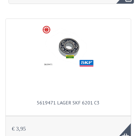
BROMFIETSEN OVERIG
OUDE VOORRAAD
OLDTIMERS OP MERK
SOLEX ONDERDELEN
DE GRABBELTON VAN MATTON
ALLERLEI GEBRUIKTE ONDERDELEN
FRAMEDELEN
TANKS
5619471 LAGER SKF 6201 C3
KREIDLER ONDERDELEN GEBRUIKT
MOTORBLOKKEN DIVERSE MERKEN
€ 3,95
PUCH/TOMOS ONDERDELEN GEBRUIKT