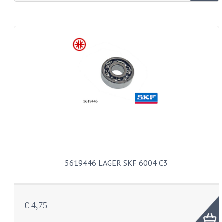
KABEL KLEMBOUT
KABEL HOEDJE
KABEL INSTEEKKIES
KABEL BRUG
KABEL SCHOENTJES
PARKERS EN PLAATSCHROEVEN
TAPEINDEN
VEREN
5619446 LAGER SKF 6004 C3
SPECIAAL VOOR ZUNDAPP
SPECIAAL VOOR KREIDLER
€ 4,75
SPECIAAL VOOR YAMAHA