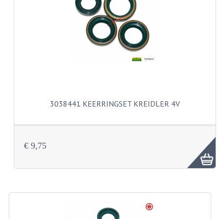
VERSNELLING ONDERDELEN
REVISIESETS
REVISIE 3 BAK HAND
REVISIE 3 BAK VOET
REVISIE 4 BAK VOET
3038441 KEERRINGSET KREIDLER 4V
REVISIE 5 BAK VOET
REVISIE KS80/314 MOTORBLOK
€ 9,75
REVISIE KS125/285 MOTORBLOK
OVERIG
WATERKOELING
KS50 KOPLAMPHUIS