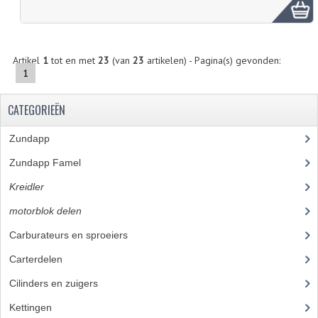
FRAME ONDERDELEN
MOTORBLOK ONDERDELEN
Artikel
1
tot en met
23
(van
23
artikelen) - Pagina(s) gevonden:
1
DRIEWIELERS
FOLDERS EN ONDERDELENBOEKEN
CATEGORIEËN
MODELOVERZICHTEN PER JAAR
Zundapp
(2590)
Zundapp Famel
(61)
ONDERDELENBOEKEN
Kreidler
(648)
ELECTRISCHE SCHEMA'S
motorblok delen
(251)
ACCOUNT
Carburateurs en sproeiers
(37)
CONTACT
Carterdelen
(3)
Cilinders en zuigers
(38)
Kettingen
(13)