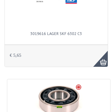
BUITENBANDEN 19"
BUITENBANDEN 21"
BEPLATING
3019616 LAGER SKF 6302 C3
BOUTENSETS
ZUNDAPP 515 RVS
€ 5,65
ZUNDAPP 517 RVS
ZUNDAPP 529 RVS
BUDDY SEATS
BUDDY OVERTREKKEN
BUDDY SEAT ONDERDELEN