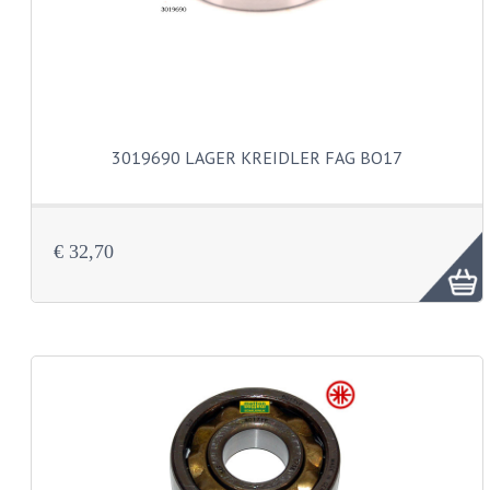
BUDDY SEATS
CRANKS EN STANDAARDS
EMBLEMEN EN STICKERS
FRAMEBEUGELS
3019690 LAGER KREIDLER FAG BO17
KETTINGKASTEN
MOTOROPHANGING
€ 32,70
REMMEN EN WIELEN
AANDRIJVERS EN LAGERS
ASSEN EN BUSSEN
BUITENBANDEN
REMDELEN