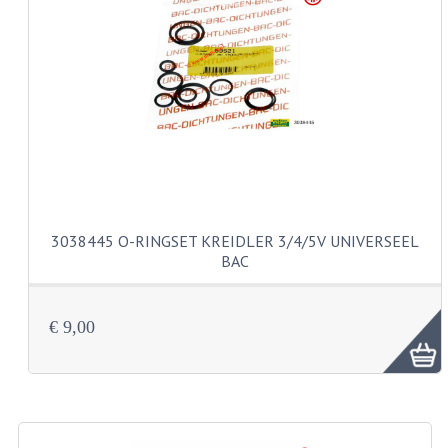
CARBURATEURS EN SPROEIERS
SPROEIERSET MIKUNI ZESKANT
SPROEIERSET BING KLEIN 44-021
SPROEIERSET BING KLEIN NT 44-031
SPROEIERSET BING ZESKANT 44-051
CARTERDELEN
3038445 O-RINGSET KREIDLER 3/4/5V UNIVERSEEL
CILINDERS EN ZUIGERS
BAC
KETTINGEN
€ 9,00
KRUKASSEN
LAGERS EN KEERRINGEN
ONTSTEKINGSDELEN