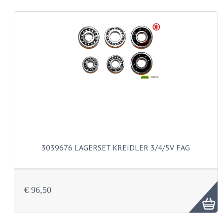
REMLEIDINGEN
SCHOKBREKERS
SMEERMIDDELEN
SPROEIERS
SPROEIERSET BING 26MM
SPROEIERSET BING 33MM
SPROEIERSET BING 6 KANT 44-051
3039676 LAGERSET KREIDLER 3/4/5V FAG
SPROEIERSET MIKUNI ZESKANT
SPROEIERSET BING NT 44-031
€ 96,50
SPROEIERSET BING KLEIN 44-021