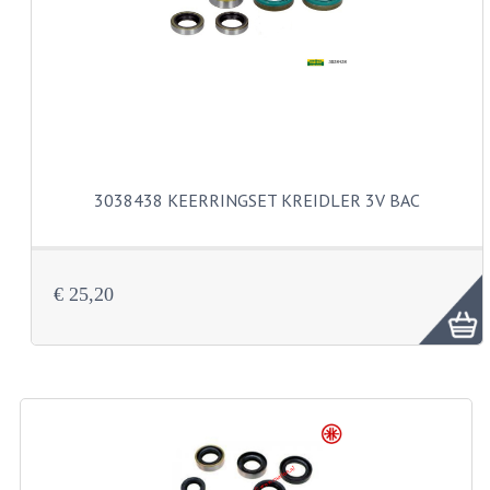
CARBURATEURS
SPROEIERSET BING 26MM
SPROEIERSET BING KLEIN 44-021
SPROEIERSET BING KLEIN NT 44-031
3038438 KEERRINGSET KREIDLER 3V BAC
SPROEIERSET BING ZESKANT 44-051
SPROEIERSET MIKUNI ZESKANT
CARTERDELEN
€ 25,20
CILINDERS EN ZUIGERS
CILINDERKITS
CILINDERKOPPEN
ZUIGERS EN ZUIGERVEREN