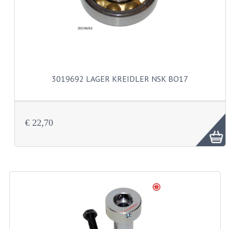
VELGEN EN SPAKEN
ALUMINIUM VELGEN
CHROMEN VELGEN
SPAKEN
3019692 LAGER KREIDLER NSK BO17
WIELEN DIVERSEN
SCHOKBREKERS
€ 22,70
SLOTEN
STUUR EN BEDIENING
COCKPIT ONDERDELEN
HANDELS EN HANDVATTEN
MAGURA BLOKHANDELS