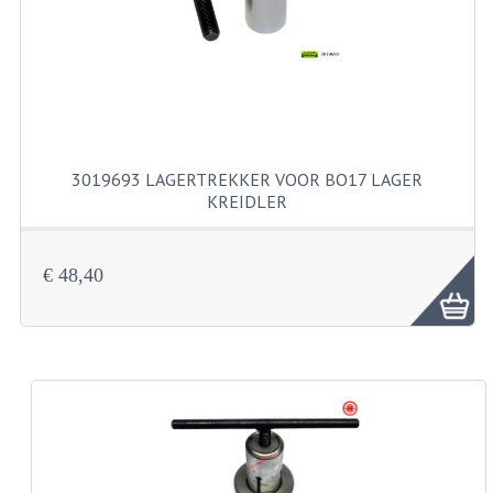
KABELS
SPIEGELS
STUREN
TELLER ONDERDELEN
3019693 LAGERTREKKER VOOR BO17 LAGER
TELLERS COMPLEET
KREIDLER
SPATBORDEN EN KENTEKENPLATEN
€ 48,40
TANK
VERLICHTING EN ELEKTRA
ACCU'S EN CLAXONS
ACHTERLICHTEN
KABELBOMEN