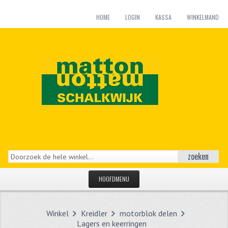
HOME
LOGIN
KASSA
WINKELMAND
zoeken
HOOFDMENU
HOME
Winkel
Kreidler
motorblok delen
CATEGORIEËN
Lagers en keerringen