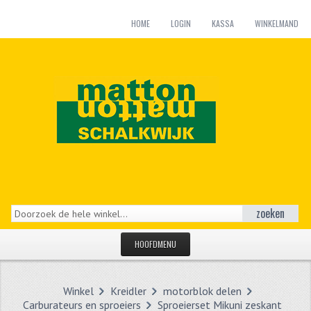
HOME
LOGIN
KASSA
WINKELMAND
zoeken
HOOFDMENU
HOME
Winkel
Kreidler
motorblok delen
CATEGORIEËN
Carburateurs en sproeiers
Sproeierset Mikuni zeskant