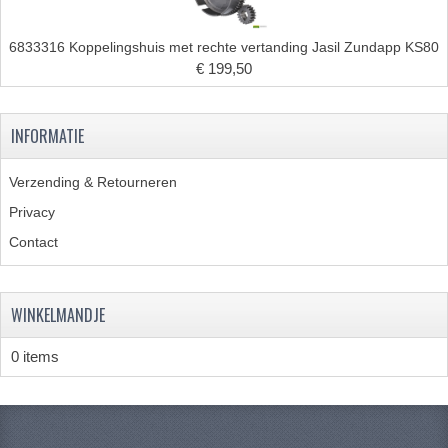
KABELS
6833316 Koppelingshuis met rechte vertanding Jasil Zundapp KS80
SPIEGELS
€ 199,50
STUREN
INFORMATIE
TELLER ONDERDELEN
TELLERS COMPLEET
Verzending & Retourneren
Privacy
SPATBORDEN EN KENTEKENPLATEN
Contact
TANK
VERLICHTING EN ELEKTRA
WINKELMANDJE
ACCU'S EN CLAXONS
0 items
ACHTERLICHTEN
KABELBOMEN