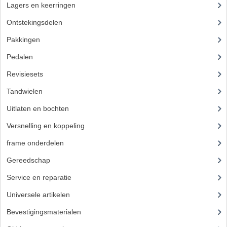
BUDDY SEATS
Lagers en keerringen
(23)
CRANKS EN STANDAARDS
Ontstekingsdelen
(32)
Pakkingen
EMBLEMEN EN STICKERS
Pedalen
FRAMEBEUGELS
Revisiesets
KETTINGKASTEN
Tandwielen
(36)
MOTOROPHANGING
Uitlaten en bochten
(41)
REMMEN EN WIELEN
Versnelling en koppeling
(14)
frame onderdelen
(397)
AANDRIJVERS EN LAGERS
Gereedschap
(5)
ASSEN EN BUSSEN
Service en reparatie
(23)
BUITENBANDEN
Universele artikelen
(295)
REMDELEN
Bevestigingsmaterialen
(120)