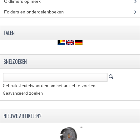
VELGEN EN SPAKEN
Oldtimers op merk
(73)
Folders en onderdelenboeken
(86)
ALUMINIUM VELGEN
CHROMEN VELGEN
TALEN
SPAKEN
WIELEN DIVERSEN
SNELZOEKEN
SCHOKBREKERS
SLOTEN
Gebruik sleutelwoorden om het artikel te zoeken.
STUUR EN BEDIENING
Geavanceerd zoeken
COCKPIT ONDERDELEN
NIEUWE ARTIKELEN?
HANDELS EN HANDVATTEN
MAGURA BLOKHANDELS