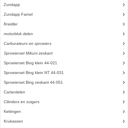
Zundapp
(2590)
BUITENBANDEN 19"
Zundapp Famel
(61)
BUITENBANDEN 21"
Kreidler
(648)
BEPLATING
motorblok delen
(251)
Carburateurs en sproeiers
(37)
BOUTENSETS
Sproeierset Mikuni zeskant
ZUNDAPP 515 RVS
Sproeierset Bing klein 44-021
(6)
ZUNDAPP 517 RVS
Sproeierset Bing klein NT 44-031
ZUNDAPP 529 RVS
Sproeierset Bing zeskant 44-051
(7)
Carterdelen
(3)
BUDDY SEATS
Cilinders en zuigers
(38)
BUDDY OVERTREKKEN
Kettingen
(13)
BUDDY SEAT ONDERDELEN
Krukassen
(7)