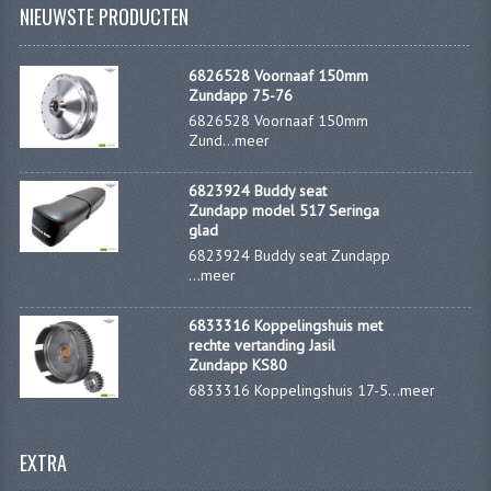
NIEUWSTE PRODUCTEN
KOPLAMPEN
RICHTINGAANWIJZERS
6826528 Voornaaf 150mm
Zundapp 75-76
SCHAKELAARS
6826528 Voornaaf 150mm
Zund...
meer
VOORVORK ONDERDELEN
6823924 Buddy seat
VOORVORK COMPLEET
Zundapp model 517 Seringa
glad
VOORVORK 517
6823924 Buddy seat Zundapp
...
meer
VOORVORK 529 TROMMEL
6833316 Koppelingshuis met
VOORVORK 530 SCHIJFREM
rechte vertanding Jasil
Zundapp KS80
MOTORBLOK DELEN
6833316 Koppelingshuis 17-5...
meer
CARBURATEURDELEN
EXTRA
CARBURATEURS EN SPROEIERS