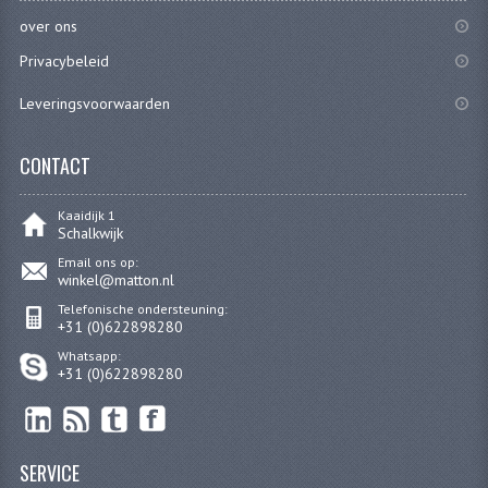
CARBURATEURS
over ons
Privacybeleid
SPROEIERSET BING 26MM
Leveringsvoorwaarden
SPROEIERSET BING KLEIN 44-021
SPROEIERSET BING KLEIN NT 44-031
CONTACT
SPROEIERSET BING ZESKANT 44-051
Kaaidijk 1
Schalkwijk
SPROEIERSET MIKUNI ZESKANT
Email ons op:
winkel@matton.nl
CARTERDELEN
Telefonische ondersteuning:
+31 (0)622898280
CILINDERS EN ZUIGERS
Whatsapp:
+31 (0)622898280
CILINDERKITS
CILINDERKOPPEN
SERVICE
ZUIGERS EN ZUIGERVEREN