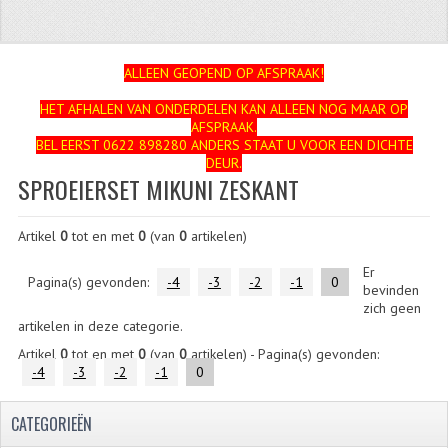
ZUNDAPP
FRAME DELEN
ALLEEN GEOPEND OP AFSPRAAK!
HET AFHALEN VAN ONDERDELEN KAN ALLEEN NOG MAAR OP
ACHTERBRUG
AFSPRAAK.
BEL EERST 0622 898280 ANDERS STAAT U VOOR EEN DICHTE
BAGAGEDRAGERS EN VOETSTEUNEN
DEUR.
SPROEIERSET MIKUNI ZESKANT
BANDEN
Artikel
0
tot en met
0
(van
0
artikelen)
BINNENBANDEN
Er
BINNENBANDEN 16-21"
Pagina(s) gevonden:
-4
-3
-2
-1
0
bevinden
zich geen
BUITENBANDEN
artikelen in deze categorie.
Artikel
0
tot en met
0
(van
0
artikelen) - Pagina(s) gevonden:
BUITENBANDEN 16"
-4
-3
-2
-1
0
BUITENBANDEN 17"
CATEGORIEËN
BUITENBANDEN 18"