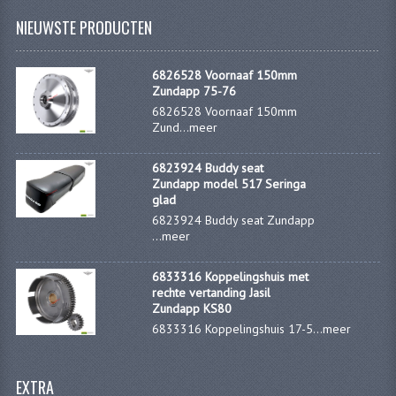
KOPLAMPEN
NIEUWSTE PRODUCTEN
RICHTINGAANWIJZERS
6826528 Voornaaf 150mm
SCHAKELAARS
Zundapp 75-76
6826528 Voornaaf 150mm
VOORVORK ONDERDELEN
Zund...
meer
VOORVORK COMPLEET
6823924 Buddy seat
Zundapp model 517 Seringa
VOORVORK 517
glad
6823924 Buddy seat Zundapp
VOORVORK 529 TROMMEL
...
meer
VOORVORK 530 SCHIJFREM
6833316 Koppelingshuis met
rechte vertanding Jasil
MOTORBLOK DELEN
Zundapp KS80
6833316 Koppelingshuis 17-5...
meer
CARBURATEURDELEN
CARBURATEURS EN SPROEIERS
EXTRA