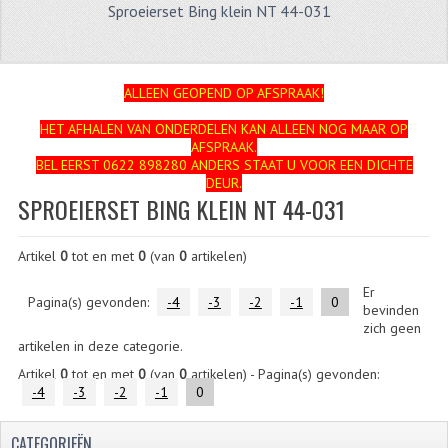
Sproeierset Bing klein NT 44-031
ZUNDAPP
FRAME DELEN
ALLEEN GEOPEND OP AFSPRAAK!
ACHTERBRUG
HET AFHALEN VAN ONDERDELEN KAN ALLEEN NOG MAAR OP
AFSPRAAK.
BAGAGEDRAGERS EN VOETSTEUNEN
BEL EERST 0622 898280 ANDERS STAAT U VOOR EEN DICHTE
DEUR.
BANDEN
SPROEIERSET BING KLEIN NT 44-031
BINNENBANDEN
Artikel
0
tot en met
0
(van
0
artikelen)
BINNENBANDEN 16-21"
Er
Pagina(s) gevonden:
-4
-3
-2
-1
0
bevinden
BUITENBANDEN
zich geen
artikelen in deze categorie.
BUITENBANDEN 16"
Artikel
0
tot en met
0
(van
0
artikelen) - Pagina(s) gevonden:
-4
-3
-2
-1
0
BUITENBANDEN 17"
CATEGORIEËN
BUITENBANDEN 18"