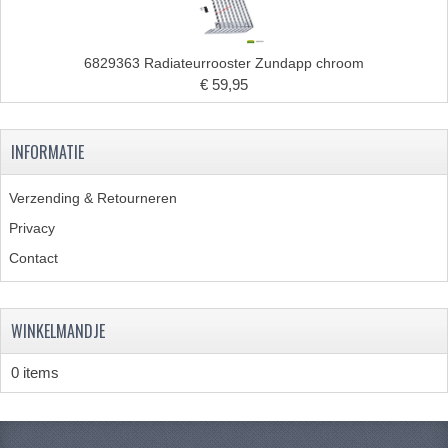
KABELS
SPIEGELS
6829363 Radiateurrooster Zundapp chroom
€ 59,95
STUREN
TELLER ONDERDELEN
INFORMATIE
TELLERS COMPLEET
Verzending & Retourneren
SPATBORDEN EN KENTEKENPLATEN
Privacy
TANK
Contact
VERLICHTING EN ELEKTRA
WINKELMANDJE
ACCU'S EN CLAXONS
0 items
ACHTERLICHTEN
KABELBOMEN