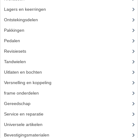
BUDDY SEATS
Lagers en keerringen
(23)
CRANKS EN STANDAARDS
Ontstekingsdelen
(32)
EMBLEMEN EN STICKERS
Pakkingen
FRAMEBEUGELS
Pedalen
KETTINGKASTEN
Revisiesets
Tandwielen
(36)
MOTOROPHANGING
Uitlaten en bochten
(41)
REMMEN EN WIELEN
Versnelling en koppeling
(14)
AANDRIJVERS EN LAGERS
frame onderdelen
(397)
ASSEN EN BUSSEN
Gereedschap
(5)
BUITENBANDEN
Service en reparatie
(23)
Universele artikelen
(295)
REMDELEN
Bevestigingsmaterialen
(120)