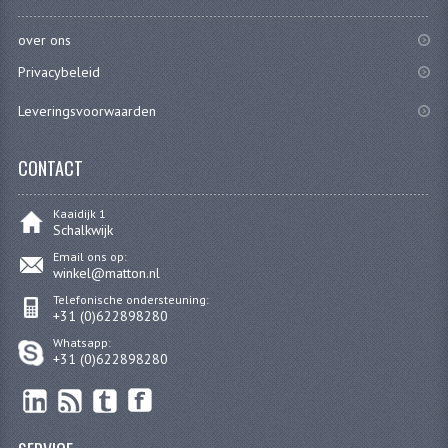
CARBURATEURS
over ons
SPROEIERSET BING 26MM
Privacybeleid
SPROEIERSET BING KLEIN 44-021
Leveringsvoorwaarden
SPROEIERSET BING KLEIN NT 44-031
CONTACT
SPROEIERSET BING ZESKANT 44-051
Kaaidijk 1
SPROEIERSET MIKUNI ZESKANT
Schalkwijk
Email ons op:
CARTERDELEN
winkel@matton.nl
Telefonische ondersteuning:
CILINDERS EN ZUIGERS
+31 (0)622898280
Whatsapp:
CILINDERKITS
+31 (0)622898280
CILINDERKOPPEN
ZUIGERS EN ZUIGERVEREN