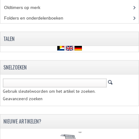
VELGEN EN SPAKEN
Oldtimers op merk
(73)
ALUMINIUM VELGEN
Folders en onderdelenboeken
(86)
CHROMEN VELGEN
TALEN
SPAKEN
WIELEN DIVERSEN
SCHOKBREKERS
SNELZOEKEN
SLOTEN
STUUR EN BEDIENING
Gebruik sleutelwoorden om het artikel te zoeken.
Geavanceerd zoeken
COCKPIT ONDERDELEN
HANDELS EN HANDVATTEN
NIEUWE ARTIKELEN?
MAGURA BLOKHANDELS