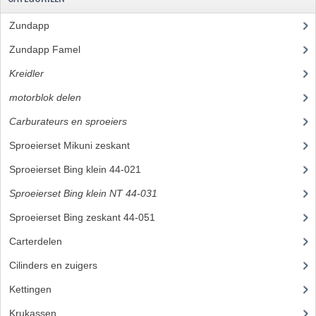
BUITENBANDEN 19"
Zundapp
(2591)
Zundapp Famel
(61)
BUITENBANDEN 21"
Kreidler
(648)
BEPLATING
motorblok delen
(251)
BOUTENSETS
Carburateurs en sproeiers
(37)
ZUNDAPP 515 RVS
Sproeierset Mikuni zeskant
Sproeierset Bing klein 44-021
(6)
ZUNDAPP 517 RVS
Sproeierset Bing klein NT 44-031
ZUNDAPP 529 RVS
Sproeierset Bing zeskant 44-051
(7)
BUDDY SEATS
Carterdelen
(3)
BUDDY OVERTREKKEN
Cilinders en zuigers
(38)
BUDDY SEAT ONDERDELEN
Kettingen
(13)
Krukassen
(7)