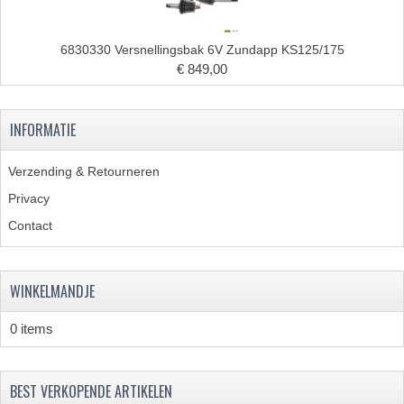
RVS PRODUCTEN
6830330 Versnellingsbak 6V Zundapp KS125/175
€ 849,00
RVS BOUTEN EN MOEREN
DIVERSEN
INFORMATIE
KS80 KS125 KS175
Verzending & Retourneren
KS80 ONDERDELEN
Privacy
KICKSTARTER
Contact
KOPPELING
WINKELMANDJE
KRUKASSEN
0 items
LAGERS EN KEERRINGEN
ONTSTEKING
BEST VERKOPENDE ARTIKELEN