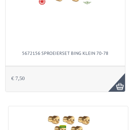
KABELS
SPIEGELS
STUREN
TELLER ONDERDELEN
TELLERS COMPLEET
5672156 SPROEIERSET BING KLEIN 70-78
SPATBORDEN EN KENTEKENPLATEN
TANK
€ 7,50
VERLICHTING EN ELEKTRA
ACCU'S EN CLAXONS
ACHTERLICHTEN
KABELBOMEN