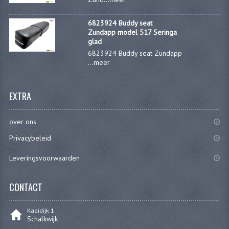
CARBURATEURS EN SPROEIERS
6823924 Buddy seat
SPROEIERSET MIKUNI ZESKANT
Zundapp model 517 Seringa
glad
SPROEIERSET BING KLEIN 44-021
6823924 Buddy seat Zundapp
...
meer
SPROEIERSET BING KLEIN NT 44-031
SPROEIERSET BING ZESKANT 44-051
EXTRA
CARTERDELEN
over ons
CILINDERS EN ZUIGERS
Privacybeleid
KETTINGEN
Leveringsvoorwaarden
KRUKASSEN
CONTACT
LAGERS EN KEERRINGEN
Kaaidijk 1
ONTSTEKINGSDELEN
Schalkwijk