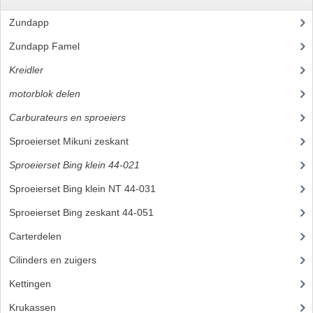
FILTERS EN TRECHTERS
Zundapp
(2591)
KETTINGEN
Zundapp Famel
(61)
Kreidler
(648)
KRUKASSEN
motorblok delen
(251)
LAGERS EN KEERRINGEN
Carburateurs en sproeiers
(37)
KEERRINGSETS
Sproeierset Mikuni zeskant
LAGERS EN LAGERSETS
Sproeierset Bing klein 44-021
(6)
ONTSTEKINGSDELEN
Sproeierset Bing klein NT 44-031
Sproeierset Bing zeskant 44-051
(7)
BOUGIE EN BOUGIEDOP
Carterdelen
(3)
ELECTRONISCHE ONTSTEKING
Cilinders en zuigers
(38)
PUNTEN ONTSTEKING
Kettingen
(13)
PAKKINGEN
Krukassen
(7)