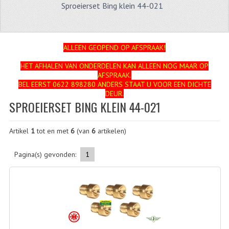
Sproeierset Bing klein 44-021
ZUNDAPP
FRAME DELEN
ALLEEN GEOPEND OP AFSPRAAK!
ACHTERBRUG
HET AFHALEN VAN ONDERDELEN KAN ALLEEN NOG MAAR OP
AFSPRAAK.
BAGAGEDRAGERS EN VOETSTEUNEN
BEL EERST 0622 898280 ANDERS STAAT U VOOR EEN DICHTE
DEUR.
BANDEN
SPROEIERSET BING KLEIN 44-021
BINNENBANDEN
Artikel
1
tot en met
6
(van
6
artikelen)
BINNENBANDEN 16-21"
Pagina(s) gevonden:
1
BUITENBANDEN
BUITENBANDEN 16"
BUITENBANDEN 17"
BUITENBANDEN 18"