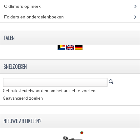
Oldtimers op merk
(73)
VERSNELLING ONDERDELEN
Folders en onderdelenboeken
(86)
REVISIESETS
REVISIE 3 BAK HAND
TALEN
REVISIE 3 BAK VOET
REVISIE 4 BAK VOET
SNELZOEKEN
REVISIE 5 BAK VOET
REVISIE KS80/314 MOTORBLOK
Gebruik sleutelwoorden om het artikel te zoeken.
Geavanceerd zoeken
REVISIE KS125/285 MOTORBLOK
OVERIG
NIEUWE ARTIKELEN?
WATERKOELING
KS50 KOPLAMPHUIS