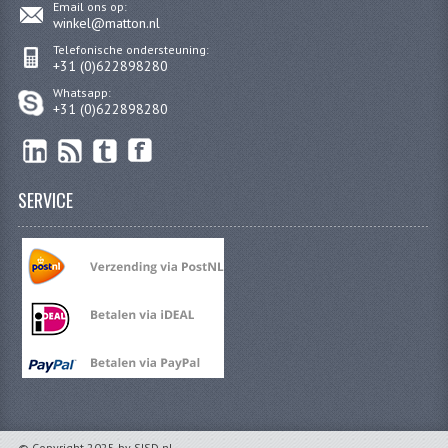
Email ons op:
PAKKINGEN
winkel@matton.nl
Telefonische ondersteuning:
PEDALEN
+31 (0)622898280
Whatsapp:
REVISIESETS
+31 (0)622898280
TANDWIELEN
UITLATEN EN BOCHTEN
SERVICE
VERSNELLING EN KOPPELING
FRAME ONDERDELEN
ACHTERBRUG
BAGAGEDRAGERS EN VOETSTEUNEN
BUDDY SEATS
BUDDY SEAT HOEZEN
© Copyright 2025 by SISD.nl