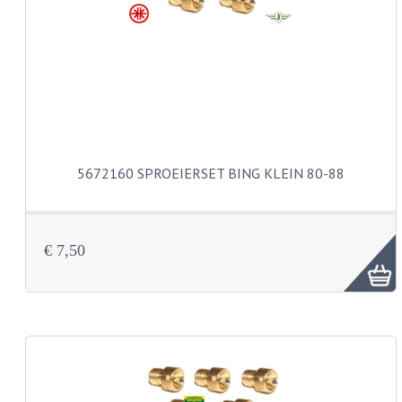
KOPLAMPEN
RICHTINGAANWIJZERS
SCHAKELAARS
VOORVORK ONDERDELEN
VOORVORK COMPLEET
5672160 SPROEIERSET BING KLEIN 80-88
VOORVORK 517
VOORVORK 529 TROMMEL
€ 7,50
VOORVORK 530 SCHIJFREM
MOTORBLOK DELEN
CARBURATEURDELEN
CARBURATEURS EN SPROEIERS