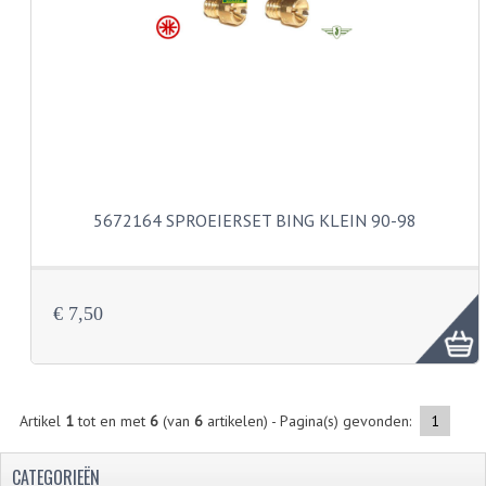
CARBURATEURS
SPROEIERSET BING 26MM
SPROEIERSET BING KLEIN 44-021
SPROEIERSET BING KLEIN NT 44-031
SPROEIERSET BING ZESKANT 44-051
5672164 SPROEIERSET BING KLEIN 90-98
SPROEIERSET MIKUNI ZESKANT
CARTERDELEN
€ 7,50
CILINDERS EN ZUIGERS
CILINDERKITS
Artikel
1
tot en met
6
(van
6
artikelen) - Pagina(s) gevonden:
1
CILINDERKOPPEN
ZUIGERS EN ZUIGERVEREN
CATEGORIEËN