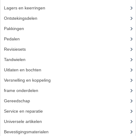
Lagers en keerringen
(23)
PEDALEN
Ontstekingsdelen
(32)
SPRUITSTUKKEN EN RUBBERS
Pakkingen
TANDWIELEN
Pedalen
ACHTERTANDWIELEN
Revisiesets
VOORTANDWIELEN
Tandwielen
(36)
Uitlaten en bochten
(41)
UITLATEN EN BOCHTEN
Versnelling en koppeling
(14)
UITLATEN
frame onderdelen
(397)
UITLAATBOCHTEN
Gereedschap
(5)
UITLAATONDERDELEN
Service en reparatie
(23)
VERSNELLING EN KOPPELING
Universele artikelen
(295)
Bevestigingsmaterialen
(120)
KOPPELING ONDERDELEN