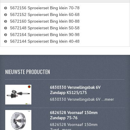
PAKKINGEN
5672156 Sproeierset Bing klein 70-78
TANDWIELEN
5672152 Sproeierset Bing klein 60-68
5672160 Sproeierset Bing klein 80-88
UITLATEN
5672148 Sproeierset Bing klein 50-58
5672164 Sproeierset Bing klein 90-98
VERSNELLING
5672144 Sproeierset Bing klein 40-48
KS100 ONDERDELEN
KS125 ONDERDELEN
NIEUWSTE PRODUCTEN
KS175 ONDERDELEN
ZUNDAPP FAMEL
6830330 Versnellingsbak 6V
Zundapp KS125/175
NOS
6830330 Versnellingsbak 6V ...
meer
KREIDLER
6826528 Voornaaf 150mm
Zundapp 75-76
MOTORBLOK DELEN
6826528 Voornaaf 150mm
Zund...
meer