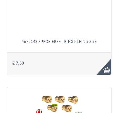
BUDDY SEATS
CRANKS EN STANDAARDS
EMBLEMEN EN STICKERS
FRAMEBEUGELS
5672148 SPROEIERSET BING KLEIN 50-58
KETTINGKASTEN
MOTOROPHANGING
REMMEN EN WIELEN
€ 7,50
AANDRIJVERS EN LAGERS
ASSEN EN BUSSEN
BUITENBANDEN
REMDELEN