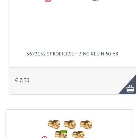
VELGEN EN SPAKEN
ALUMINIUM VELGEN
CHROMEN VELGEN
SPAKEN
WIELEN DIVERSEN
5672152 SPROEIERSET BING KLEIN 60-68
SCHOKBREKERS
SLOTEN
€ 7,50
STUUR EN BEDIENING
COCKPIT ONDERDELEN
HANDELS EN HANDVATTEN
MAGURA BLOKHANDELS