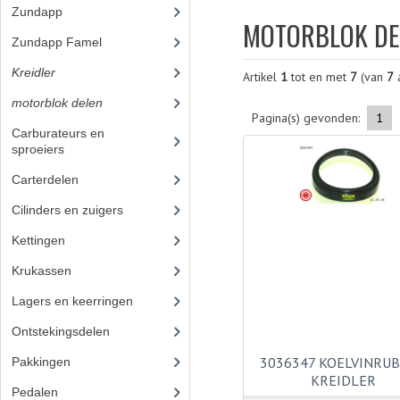
Zundapp
(2590)
MOTORBLOK DE
Zundapp Famel
(61)
Kreidler
(648)
Artikel
1
tot en met
7
(van
7
a
motorblok delen
(251)
Pagina(s) gevonden:
1
Carburateurs en
sproeiers
(37)
Carterdelen
(3)
Cilinders en zuigers
(38)
Kettingen
(13)
Krukassen
(7)
Lagers en keerringen
(23)
Ontstekingsdelen
(32)
3036347 KOELVINRU
Pakkingen
KREIDLER
Pedalen