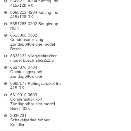
5668212 4204 Ketting Iris
415x128 RX
5668212 4204 Ketting Iris
415x128 RX
5657285 0202 Bougiedop
NGK
6619008 0302
Condensator lang
Zundapp/Kreidler model
Bosch
6833132 Vliegwieltrekker
model Bosch 26/22x1,5
6624876 0704
Ontstekingsspoel
Zundapp/Kreidler
5668177 Kettingschakel Iris
415 RX
6619010 0603
Condensator kort
Zundapp/Kreidler model
Bosch 035
3039731
Schakelpedaalrubber
Kreidler