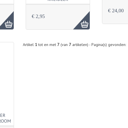
€ 24,00
€ 2,95
Artikel
1
tot en met
7
(van
7
artikelen) - Pagina(s) gevonden:
TER
HROOM