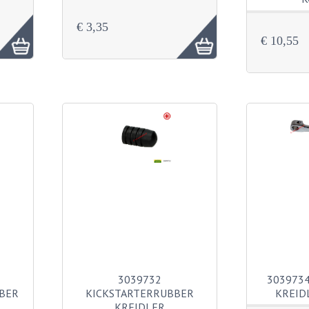
€ 3,35
€ 10,55
3039732
3039734
BER
KICKSTARTERRUBBER
KREID
KREIDLER