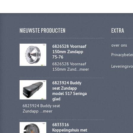
NIEUWSTE PRODUCTEN
EXTRA
over ons
6826528 Voornaaf
150mm Zundapp
Privacybele
75-76
6826528 Voornaaf
Leveringsv
150mm Zund...
meer
6823924 Buddy
seat Zundapp
model 517 Seringa
glad
6823924 Buddy seat
Zundapp ...
meer
6833316
Koppelingshuis met