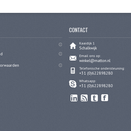
CONTACT
Kaaidijk 1
Schalkwijk
id
Email ons op:
winkel@matton.nl
oorwaarden
Telefonische ondersteuning:
+31 (0)622898280
Whatsapp:
+31 (0)622898280