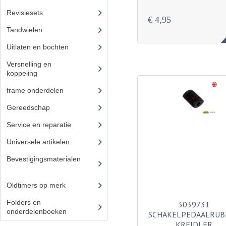
Revisiesets
€ 4,95
Tandwielen
(36)
Uitlaten en bochten
(41)
Versnelling en
koppeling
(14)
frame onderdelen
(397)
Gereedschap
(5)
Service en reparatie
(23)
Universele artikelen
(295)
Bevestigingsmaterialen
(12
0)
Oldtimers op merk
(73)
Folders en
3039731
onderdelenboeken
(86)
SCHAKELPEDAALRUB
KREIDLER