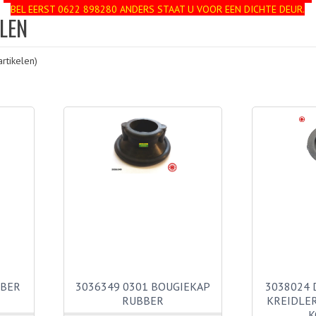
BEL EERST 0622 898280 ANDERS STAAT U VOOR EEN DICHTE DEUR.
LEN
rtikelen)
BBER
3036349 0301 BOUGIEKAP
3038024 
RUBBER
KREIDLE
K