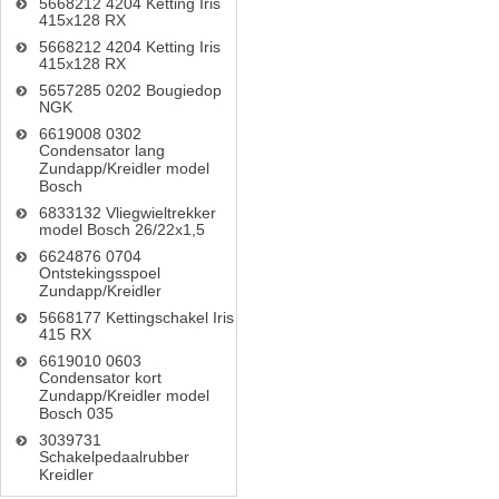
5668212 4204 Ketting Iris
415x128 RX
5668212 4204 Ketting Iris
415x128 RX
5657285 0202 Bougiedop
NGK
6619008 0302
Condensator lang
Zundapp/Kreidler model
Bosch
6833132 Vliegwieltrekker
model Bosch 26/22x1,5
6624876 0704
Ontstekingsspoel
Zundapp/Kreidler
5668177 Kettingschakel Iris
415 RX
6619010 0603
Condensator kort
Zundapp/Kreidler model
Bosch 035
3039731
Schakelpedaalrubber
Kreidler