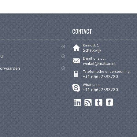
CONTACT
Kaaidijk 1
Schalkwijk
id
Email ons op:
winkel@matton.nl
oorwaarden
Telefonische ondersteuning:
+31 (0)622898280
Whatsapp:
+31 (0)622898280