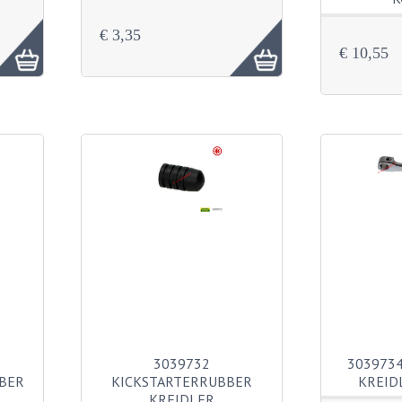
€ 3,35
€ 10,55
3039732
3039734
BER
KICKSTARTERRUBBER
KREID
KREIDLER