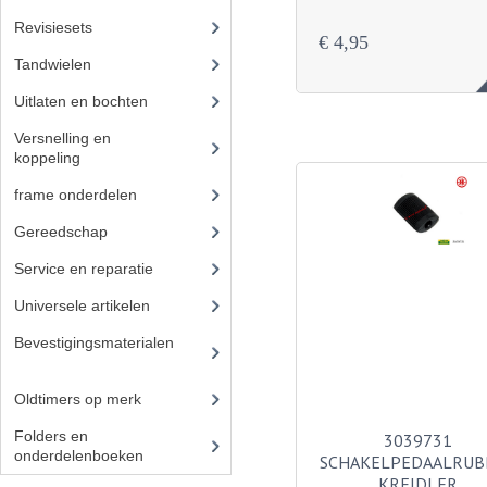
Revisiesets
€ 4,95
Tandwielen
(36)
Uitlaten en bochten
(41)
Versnelling en
koppeling
(14)
frame onderdelen
(397)
Gereedschap
(5)
Service en reparatie
(23)
Universele artikelen
(295)
Bevestigingsmaterialen
(12
0)
Oldtimers op merk
(73)
Folders en
3039731
onderdelenboeken
(86)
SCHAKELPEDAALRUB
KREIDLER