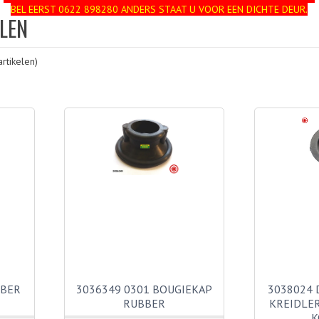
BEL EERST 0622 898280 ANDERS STAAT U VOOR EEN DICHTE DEUR.
LEN
rtikelen)
BBER
3036349 0301 BOUGIEKAP
3038024 
RUBBER
KREIDLE
K