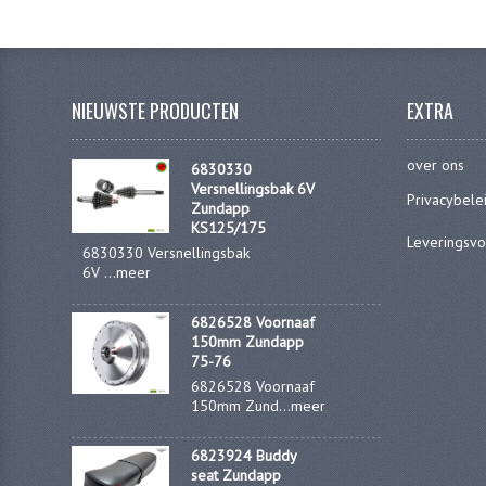
NIEUWSTE PRODUCTEN
EXTRA
over ons
6830330
Versnellingsbak 6V
Privacybele
Zundapp
KS125/175
Leveringsv
6830330 Versnellingsbak
6V ...
meer
6826528 Voornaaf
150mm Zundapp
75-76
6826528 Voornaaf
150mm Zund...
meer
6823924 Buddy
seat Zundapp