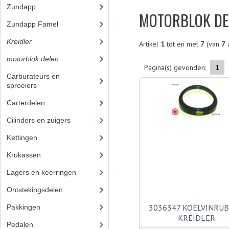
Zundapp
(2591)
MOTORBLOK DE
Zundapp Famel
(61)
Kreidler
(648)
Artikel
1
tot en met
7
(van
7
a
motorblok delen
(251)
Pagina(s) gevonden:
1
Carburateurs en
sproeiers
(37)
Carterdelen
(3)
Cilinders en zuigers
(38)
Kettingen
(13)
Krukassen
(7)
Lagers en keerringen
(23)
Ontstekingsdelen
(32)
3036347 KOELVINRU
Pakkingen
KREIDLER
Pedalen