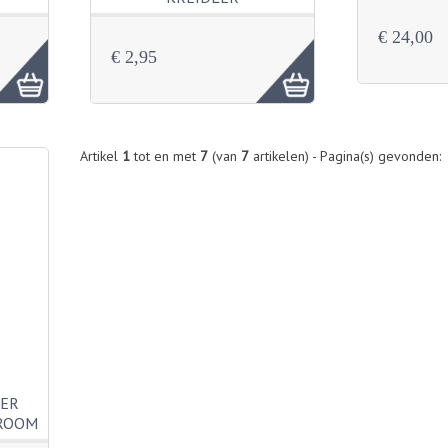
€ 24,00
€ 2,95
Artikel
1
tot en met
7
(van
7
artikelen) - Pagina(s) gevonden:
TER
HROOM