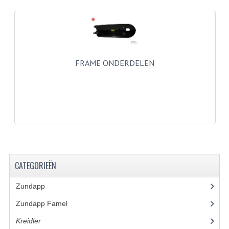
BUITENBANDEN 19"
BUITENBANDEN 21"
BEPLATING
FRAME ONDERDELEN
BOUTENSETS
ZUNDAPP 515 RVS
ZUNDAPP 517 RVS
ZUNDAPP 529 RVS
CATEGORIEËN
BUDDY SEATS
Zundapp
(2591)
BUDDY OVERTREKKEN
Zundapp Famel
(61)
BUDDY SEAT ONDERDELEN
Kreidler
(648)