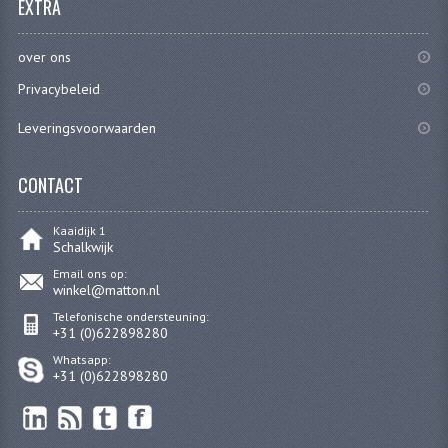
EXTRA
CARBURATEURS
over ons
SPROEIERSET BING 26MM
Privacybeleid
SPROEIERSET BING KLEIN 44-021
Leveringsvoorwaarden
SPROEIERSET BING KLEIN NT 44-031
CONTACT
SPROEIERSET BING ZESKANT 44-051
SPROEIERSET MIKUNI ZESKANT
Kaaidijk 1
Schalkwijk
CARTERDELEN
Email ons op:
winkel@matton.nl
CILINDERS EN ZUIGERS
Telefonische ondersteuning:
+31 (0)622898280
CILINDERKITS
Whatsapp:
+31 (0)622898280
CILINDERKOPPEN
ZUIGERS EN ZUIGERVEREN