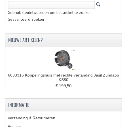
VELGEN EN SPAKEN
Gebruik sleutelwoorden om het artikel te zoeken.
ALUMINIUM VELGEN
Geavanceerd zoeken
CHROMEN VELGEN
SPAKEN
NIEUWE ARTIKELEN?
WIELEN DIVERSEN
SCHOKBREKERS
SLOTEN
6833316 Koppelingshuis met rechte vertanding Jasil Zundapp
KS80
STUUR EN BEDIENING
€ 199,50
COCKPIT ONDERDELEN
INFORMATIE
HANDELS EN HANDVATTEN
Verzending & Retourneren
MAGURA BLOKHANDELS
Privacy