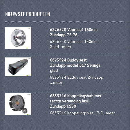
KOPLAMPEN
NIEUWSTE PRODUCTEN
RICHTINGAANWIJZERS
SCHAKELAARS
6826528 Voornaaf 150mm
Zundapp 75-76
VOORVORK ONDERDELEN
6826528 Voornaaf 150mm
Zund...
meer
VOORVORK COMPLEET
6823924 Buddy seat
VOORVORK 517
Zundapp model 517 Seringa
glad
VOORVORK 529 TROMMEL
6823924 Buddy seat Zundapp
...
meer
VOORVORK 530 SCHIJFREM
6833316 Koppelingshuis met
MOTORBLOK DELEN
rechte vertanding Jasil
Zundapp KS80
CARBURATEURDELEN
6833316 Koppelingshuis 17-5...
meer
CARBURATEURS EN SPROEIERS