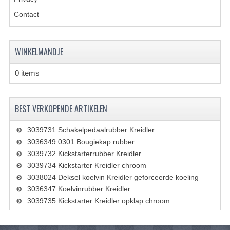
KABELS
Contact
SPIEGELS
STUREN
WINKELMANDJE
TELLER ONDERDELEN
0 items
TELLERS COMPLEET
BEST VERKOPENDE ARTIKELEN
SPATBORDEN EN KENTEKENPLATEN
3039731 Schakelpedaalrubber Kreidler
TANK
3036349 0301 Bougiekap rubber
VERLICHTING EN ELEKTRA
3039732 Kickstarterrubber Kreidler
3039734 Kickstarter Kreidler chroom
ACCU'S EN CLAXONS
3038024 Deksel koelvin Kreidler geforceerde koeling
3036347 Koelvinrubber Kreidler
ACHTERLICHTEN
3039735 Kickstarter Kreidler opklap chroom
KABELBOMEN