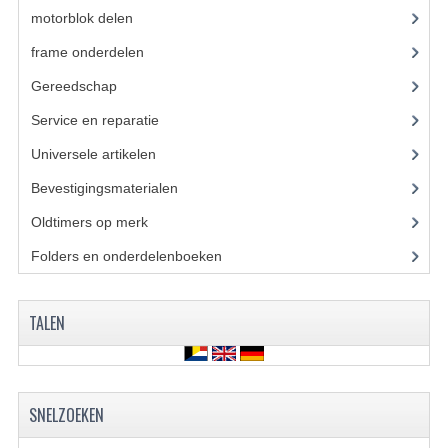
BUDDY SEATS
motorblok delen
(251)
CRANKS EN STANDAARDS
frame onderdelen
(397)
EMBLEMEN EN STICKERS
Gereedschap
(5)
Service en reparatie
(23)
FRAMEBEUGELS
Universele artikelen
(295)
KETTINGKASTEN
Bevestigingsmaterialen
(120)
MOTOROPHANGING
Oldtimers op merk
(73)
REMMEN EN WIELEN
Folders en onderdelenboeken
(86)
AANDRIJVERS EN LAGERS
TALEN
ASSEN EN BUSSEN
BUITENBANDEN
REMDELEN
SNELZOEKEN