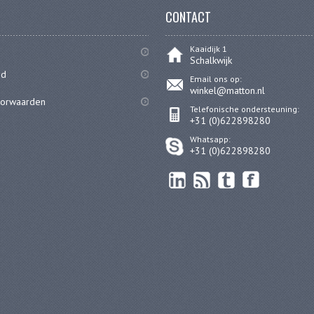
CONTACT
Kaaidijk 1
Schalkwijk
id
Email ons op:
winkel@matton.nl
oorwaarden
Telefonische ondersteuning:
+31 (0)622898280
Whatsapp:
+31 (0)622898280