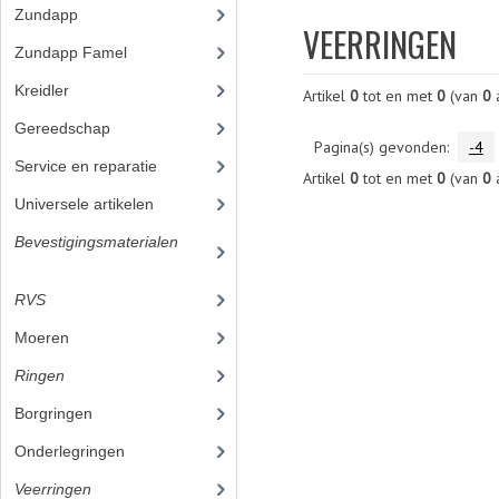
Zundapp
(2591)
VEERRINGEN
Zundapp Famel
(61)
Kreidler
(648)
Artikel
0
tot en met
0
(van
0
a
Gereedschap
(5)
Pagina(s) gevonden:
-4
Service en reparatie
(23)
Artikel
0
tot en met
0
(van
0
a
Universele artikelen
(295)
Bevestigingsmaterialen
(12
0)
RVS
(45)
Moeren
Ringen
Borgringen
Onderlegringen
Veerringen