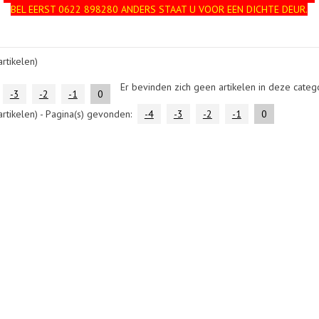
BEL EERST 0622 898280 ANDERS STAAT U VOOR EEN DICHTE DEUR.
rtikelen)
Er bevinden zich geen artikelen in deze catego
-3
-2
-1
0
rtikelen) - Pagina(s) gevonden:
-4
-3
-2
-1
0