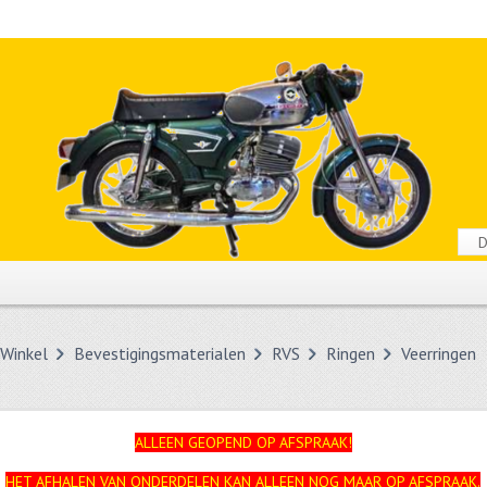
Winkel
Bevestigingsmaterialen
RVS
Ringen
Veerringen
ALLEEN GEOPEND OP AFSPRAAK!
HET AFHALEN VAN ONDERDELEN KAN ALLEEN NOG MAAR OP AFSPRAAK.