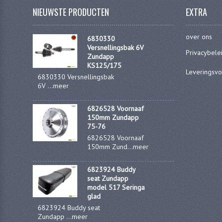
NIEUWSTE PRODUCTEN
EXTRA
over ons
6830330
Versnellingsbak 6V
Privacybele
Zundapp
KS125/175
Leveringsv
6830330 Versnellingsbak
6V ...
meer
6826528 Voornaaf
150mm Zundapp
75-76
6826528 Voornaaf
150mm Zund...
meer
6823924 Buddy
seat Zundapp
model 517 Seringa
glad
6823924 Buddy seat
Zundapp ...
meer