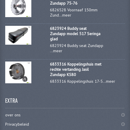
Zundapp 75-76
KOPLAMPEN
6826528 Voornaaf 150mm
Zund...
meer
RICHTINGAANWIJZERS
SCHAKELAARS
6823924 Buddy seat
Zundapp model 517 Seringa
glad
VOORVORK ONDERDELEN
6823924 Buddy seat Zundapp
...
meer
VOORVORK COMPLEET
VOORVORK 517
6833316 Koppelingshuis met
rechte vertanding Jasil
Zundapp KS80
VOORVORK 529 TROMMEL
6833316 Koppelingshuis 17-5...
meer
VOORVORK 530 SCHIJFREM
EXTRA
MOTORBLOK DELEN
CARBURATEURDELEN
over ons
CARBURATEURS EN SPROEIERS
Privacybeleid