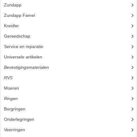
Zundapp
(2591)
BUITENBANDEN 19"
Zundapp Famel
(61)
BUITENBANDEN 21"
Kreidler
(648)
BEPLATING
Gereedschap
(5)
Service en reparatie
(23)
BOUTENSETS
Universele artikelen
(295)
ZUNDAPP 515 RVS
Bevestigingsmaterialen
(120)
ZUNDAPP 517 RVS
RVS
(45)
ZUNDAPP 529 RVS
Moeren
Ringen
BUDDY SEATS
Borgringen
BUDDY OVERTREKKEN
Onderlegringen
BUDDY SEAT ONDERDELEN
Veerringen