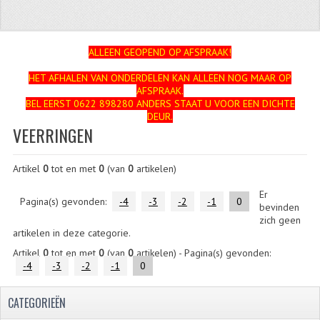
ZUNDAPP
FRAME DELEN
ALLEEN GEOPEND OP AFSPRAAK!
HET AFHALEN VAN ONDERDELEN KAN ALLEEN NOG MAAR OP
ACHTERBRUG
AFSPRAAK.
BEL EERST 0622 898280 ANDERS STAAT U VOOR EEN DICHTE
BAGAGEDRAGERS EN VOETSTEUNEN
DEUR.
VEERRINGEN
BANDEN
Artikel
0
tot en met
0
(van
0
artikelen)
BINNENBANDEN
Er
BINNENBANDEN 16-21"
Pagina(s) gevonden:
-4
-3
-2
-1
0
bevinden
zich geen
BUITENBANDEN
artikelen in deze categorie.
Artikel
0
tot en met
0
(van
0
artikelen) - Pagina(s) gevonden:
BUITENBANDEN 16"
-4
-3
-2
-1
0
BUITENBANDEN 17"
CATEGORIEËN
BUITENBANDEN 18"