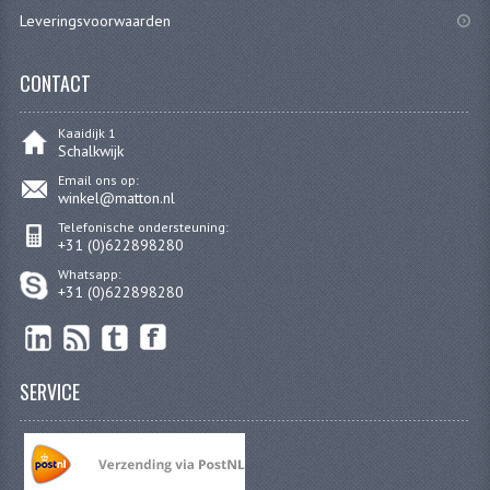
Leveringsvoorwaarden
CARBURATEURS
SPROEIERSET BING 26MM
CONTACT
SPROEIERSET BING KLEIN 44-021
Kaaidijk 1
Schalkwijk
SPROEIERSET BING KLEIN NT 44-031
Email ons op:
winkel@matton.nl
SPROEIERSET BING ZESKANT 44-051
Telefonische ondersteuning:
+31 (0)622898280
SPROEIERSET MIKUNI ZESKANT
Whatsapp:
CARTERDELEN
+31 (0)622898280
CILINDERS EN ZUIGERS
CILINDERKITS
SERVICE
CILINDERKOPPEN
ZUIGERS EN ZUIGERVEREN