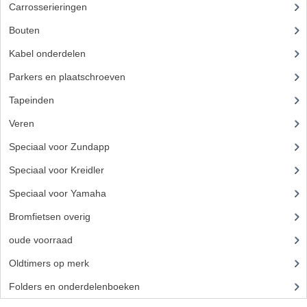
BUDDY SEATS
Carrosserieringen
CRANKS EN STANDAARDS
Bouten
(45)
Kabel onderdelen
(23)
EMBLEMEN EN STICKERS
Parkers en plaatschroeven
FRAMEBEUGELS
Tapeinden
(5)
KETTINGKASTEN
Veren
MOTOROPHANGING
Speciaal voor Zundapp
(7)
REMMEN EN WIELEN
Speciaal voor Kreidler
(7)
Speciaal voor Yamaha
(4)
AANDRIJVERS EN LAGERS
Bromfietsen overig
(7)
ASSEN EN BUSSEN
oude voorraad
(22)
BUITENBANDEN
Oldtimers op merk
(73)
REMDELEN
Folders en onderdelenboeken
(86)