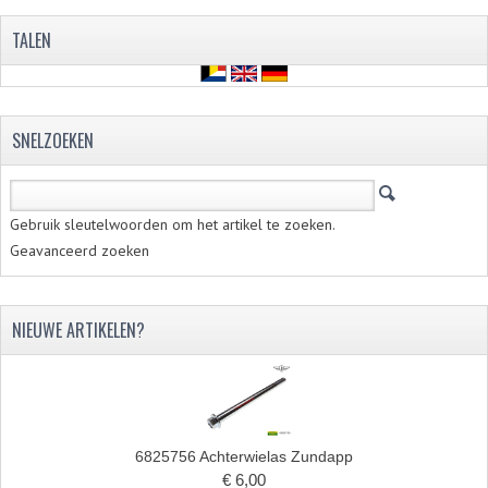
VELGEN EN SPAKEN
TALEN
ALUMINIUM VELGEN
CHROMEN VELGEN
SNELZOEKEN
SPAKEN
WIELEN DIVERSEN
Gebruik sleutelwoorden om het artikel te zoeken.
SCHOKBREKERS
Geavanceerd zoeken
SLOTEN
STUUR EN BEDIENING
NIEUWE ARTIKELEN?
COCKPIT ONDERDELEN
HANDELS EN HANDVATTEN
MAGURA BLOKHANDELS
6825756 Achterwielas Zundapp
€ 6,00