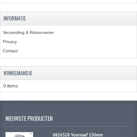
KABELS
SPIEGELS
INFORMATIE
STUREN
Verzending & Retourneren
TELLER ONDERDELEN
Privacy
Contact
TELLERS COMPLEET
SPATBORDEN EN KENTEKENPLATEN
WINKELMANDJE
TANK
0 items
VERLICHTING EN ELEKTRA
ACCU'S EN CLAXONS
ACHTERLICHTEN
NIEUWSTE PRODUCTEN
KABELBOMEN
6826528 Voornaaf 150mm