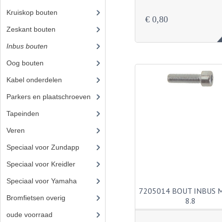
Kruiskop bouten
€ 0,80
Zeskant bouten
(22)
Inbus bouten
(23)
Oog bouten
Kabel onderdelen
(23)
Parkers en plaatschroeven
Tapeinden
(5)
Veren
Speciaal voor Zundapp
(7)
Speciaal voor Kreidler
(7)
Speciaal voor Yamaha
(4)
7205014 BOUT INBUS 
Bromfietsen overig
(7)
8.8
oude voorraad
(22)