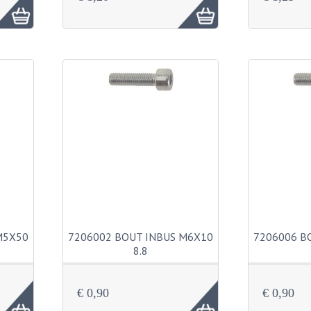
M5X50
7206002 BOUT INBUS M6X10
7206006 B
8.8
€ 0,90
€ 0,90