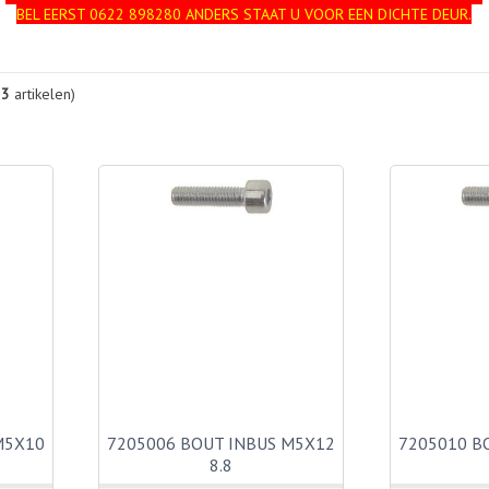
BEL EERST 0622 898280 ANDERS STAAT U VOOR EEN DICHTE DEUR.
23
artikelen)
M5X10
7205006 BOUT INBUS M5X12
7205010 B
8.8