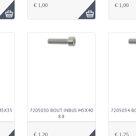
€ 1,00
€ 1,00
M5X35
7205030 BOUT INBUS M5X40
7205034 B
8.8
€ 1,20
€ 1,25