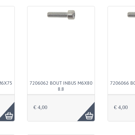
M6X75
7206062 BOUT INBUS M6X80
7206066 B
8.8
€ 4,00
€ 4,00