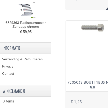
6829363 Radiateurrooster
Zundapp chroom
€ 59,95
INFORMATIE
Verzending & Retourneren
Privacy
Contact
7205038 BOUT INBUS 
8.8
WINKELMANDJE
0 items
€ 1,25