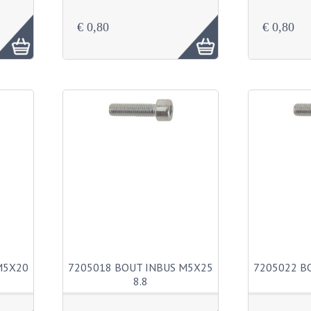
€ 0,80
€ 0,80
M5X20
7205018 BOUT INBUS M5X25
7205022 B
8.8