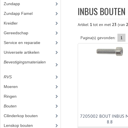
Zundapp
(2591)
INBUS BOUTEN
Zundapp Famel
(61)
Kreidler
(648)
Artikel
1
tot en met
23
(van
Gereedschap
(5)
Pagina(s) gevonden:
1
Service en reparatie
(23)
Universele artikelen
(295)
Bevestigingsmaterialen
(12
0)
RVS
(45)
Moeren
Ringen
Bouten
(45)
7205002 BOUT INBUS 
Cilinderkop bouten
8.8
Lenskop bouten