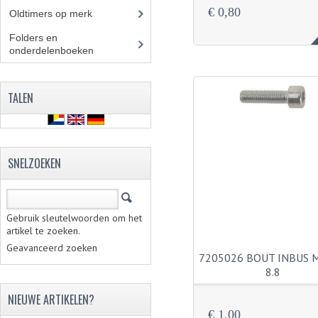
€ 0,80
Oldtimers op merk
(73)
Folders en
onderdelenboeken
(86)
TALEN
SNELZOEKEN
Gebruik sleutelwoorden om het
artikel te zoeken.
Geavanceerd zoeken
7205026 BOUT INBUS 
8.8
NIEUWE ARTIKELEN?
€ 1,00