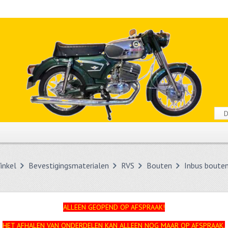
inkel
Bevestigingsmaterialen
RVS
Bouten
Inbus boute
ALLEEN GEOPEND OP AFSPRAAK!
HET AFHALEN VAN ONDERDELEN KAN ALLEEN NOG MAAR OP AFSPRAAK.