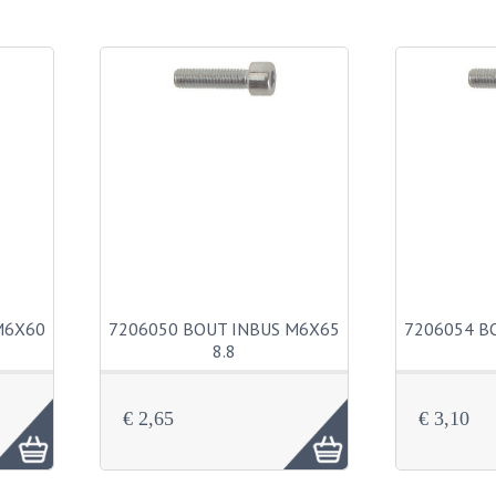
M6X60
7206050 BOUT INBUS M6X65
7206054 B
8.8
€ 2,65
€ 3,10