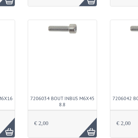
M6X16
7206034 BOUT INBUS M6X45
7206042 B
8.8
€ 2,00
€ 2,00