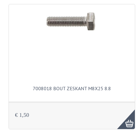
KABELS
LAMPEN
BA7S
BA9S
E10
BA15S
BAX15D
7008018 BOUT ZESKANT M8X25 8.8
BAY15D
BA20D
€ 1,50
PX15D
LICHTSNOER EN KRIMPKOUS