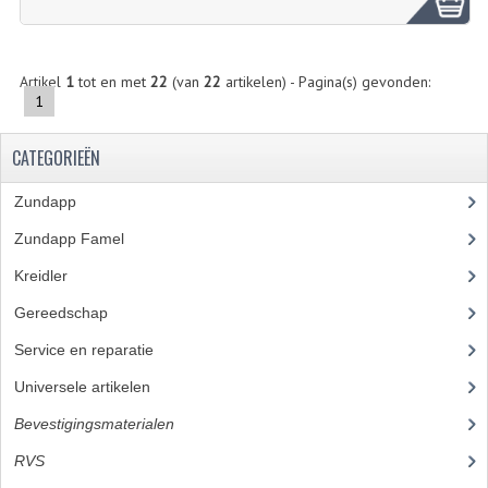
ZUNDAPP ONDERDELEN GEBRUIKT
FRAME DELEN
Artikel
1
tot en met
22
(van
22
artikelen) - Pagina(s) gevonden:
1
REMDELEN GEBRUIKT
CATEGORIEËN
CADEAUTIPS (NIET ACTIEF)
FRAME ONDERDELEN
Zundapp
(2590)
Zundapp Famel
(61)
MOTOR ONDERDELEN
Kreidler
(648)
SACHS ONDERDELEN
Gereedschap
(5)
FRAME ONDERDELEN
Service en reparatie
(23)
MOTOR ONDERDELEN
Universele artikelen
(295)
Bevestigingsmaterialen
(120)
PUCH ONDERDELEN
RVS
(45)
HONDA MB/MT/MTX/MBX/NSR