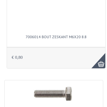
VELGEN EN SPAKEN
ALUMINIUM VELGEN
CHROMEN VELGEN
SPAKEN
7006014 BOUT ZESKANT M6X20 8.8
WIELEN DIVERSEN
SCHOKBREKERS
€ 0,80
SLOTEN
STUUR EN BEDIENING
COCKPIT ONDERDELEN
HANDELS EN HANDVATTEN
MAGURA BLOKHANDELS