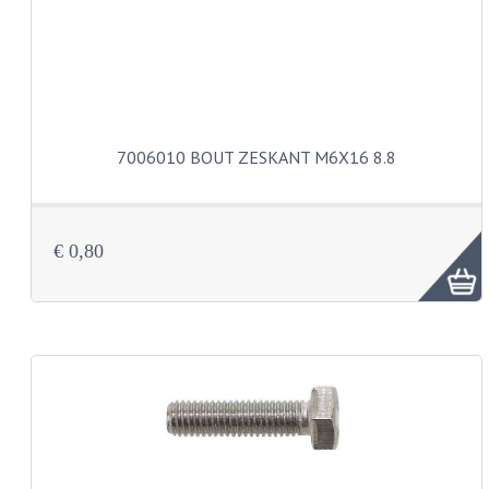
BUDDY SEATS
CRANKS EN STANDAARDS
EMBLEMEN EN STICKERS
FRAMEBEUGELS
7006010 BOUT ZESKANT M6X16 8.8
KETTINGKASTEN
MOTOROPHANGING
€ 0,80
REMMEN EN WIELEN
AANDRIJVERS EN LAGERS
ASSEN EN BUSSEN
BUITENBANDEN
REMDELEN