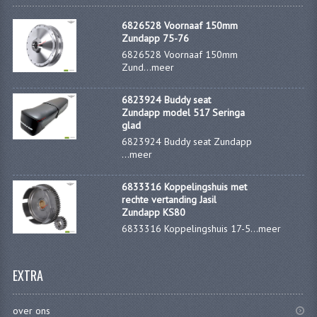
6826528 Voornaaf 150mm
Zundapp 75-76
6826528 Voornaaf 150mm
Zund...
meer
6823924 Buddy seat
Zundapp model 517 Seringa
glad
6823924 Buddy seat Zundapp
...
meer
6833316 Koppelingshuis met
rechte vertanding Jasil
Zundapp KS80
6833316 Koppelingshuis 17-5...
meer
EXTRA
over ons