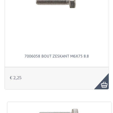
RVS PRODUCTEN
RVS BOUTEN EN MOEREN
DIVERSEN
KS80 KS125 KS175
KS80 ONDERDELEN
7006058 BOUT ZESKANT M6X75 8.8
KICKSTARTER
KOPPELING
€ 2,25
KRUKASSEN
LAGERS EN KEERRINGEN
ONTSTEKING