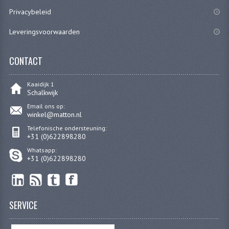
Privacybeleid
Leveringsvoorwaarden
CONTACT
Kaaidijk 1
Schalkwijk
Email ons op:
winkel@matton.nl
Telefonische ondersteuning:
+31 (0)622898280
Whatsapp:
+31 (0)622898280
SERVICE