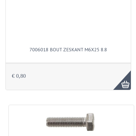
KABELS
SPIEGELS
STUREN
TELLER ONDERDELEN
7006018 BOUT ZESKANT M6X25 8.8
TELLERS COMPLEET
SPATBORDEN EN KENTEKENPLATEN
€ 0,80
TANK
VERLICHTING EN ELEKTRA
ACCU'S EN CLAXONS
ACHTERLICHTEN
KABELBOMEN