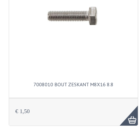
KABELS
SPIEGELS
STUREN
TELLER ONDERDELEN
TELLERS COMPLEET
TANK
7008010 BOUT ZESKANT M8X16 8.8
VERLICHTING EN ELEKTRA
ACCU'S EN CLAXONS
ACHTERLICHTEN
€ 1,50
KABELBOMEN
KOPLAMPEN