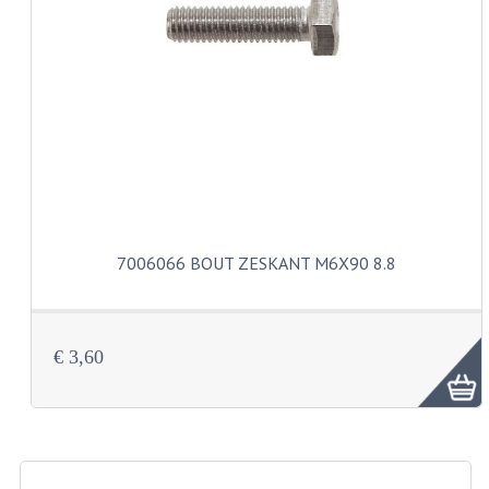
CARBURATEURS EN SPROEIERS
SPROEIERSET MIKUNI ZESKANT
SPROEIERSET BING KLEIN 44-021
SPROEIERSET BING KLEIN NT 44-031
SPROEIERSET BING ZESKANT 44-051
CARTERDELEN
7006066 BOUT ZESKANT M6X90 8.8
CILINDERS EN ZUIGERS
KETTINGEN
€ 3,60
KRUKASSEN
LAGERS EN KEERRINGEN
ONTSTEKINGSDELEN