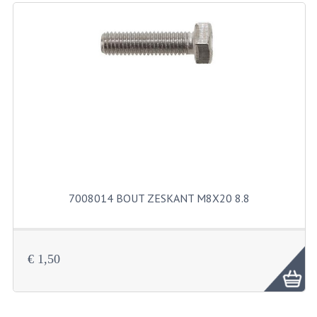
RICHTINGAANWIJZERS
SCHAKELAARS
VOORVORK
GEREEDSCHAP
SERVICE EN REPARATIE
REVISIE ZUNDAPP MOTORBLOK
REVISIE KREIDLER MOTORBLOK
7008014 BOUT ZESKANT M8X20 8.8
SPAKEN VAN WIELEN
UNIVERSELE ARTIKELEN
€ 1,50
BINNENBANDEN 16-23"
BOUGIES