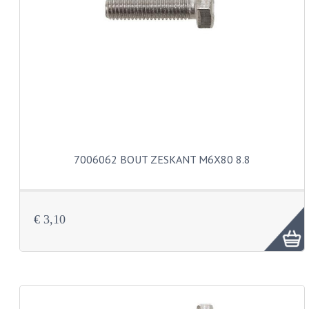
PAKKINGEN
TANDWIELEN
UITLATEN
VERSNELLING
KS100 ONDERDELEN
KS125 ONDERDELEN
7006062 BOUT ZESKANT M6X80 8.8
KS175 ONDERDELEN
ZUNDAPP FAMEL
€ 3,10
NOS
KREIDLER
MOTORBLOK DELEN