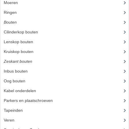
Moeren
FRAME ONDERDELEN
Ringen
MOTORBLOK ONDERDELEN
Bouten
(45)
DRIEWIELERS
Cilinderkop bouten
Lenskop bouten
FOLDERS EN ONDERDELENBOEKEN
Kruiskop bouten
MODELOVERZICHTEN PER JAAR
Zeskant bouten
(22)
ONDERDELENBOEKEN
Inbus bouten
(23)
ELECTRISCHE SCHEMA'S
Oog bouten
ACCOUNT
Kabel onderdelen
(23)
Parkers en plaatschroeven
CONTACT
Tapeinden
(5)
Veren