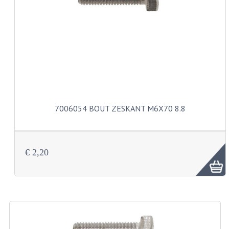
VERSNELLING ONDERDELEN
REVISIESETS
REVISIE 3 BAK HAND
REVISIE 3 BAK VOET
REVISIE 4 BAK VOET
7006054 BOUT ZESKANT M6X70 8.8
REVISIE 5 BAK VOET
REVISIE KS80/314 MOTORBLOK
€ 2,20
REVISIE KS125/285 MOTORBLOK
OVERIG
WATERKOELING
KS50 KOPLAMPHUIS