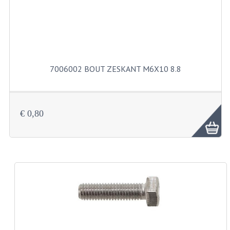
BUITENBANDEN 19"
BUITENBANDEN 21"
BEPLATING
7006002 BOUT ZESKANT M6X10 8.8
BOUTENSETS
ZUNDAPP 515 RVS
€ 0,80
ZUNDAPP 517 RVS
ZUNDAPP 529 RVS
BUDDY SEATS
BUDDY OVERTREKKEN
BUDDY SEAT ONDERDELEN