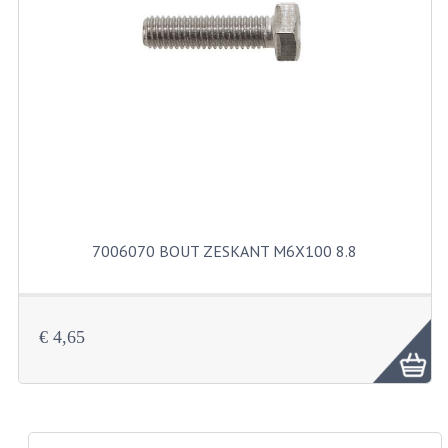
PAKKINGEN
PEDALEN
REVISIESETS
TANDWIELEN
UITLATEN EN BOCHTEN
VERSNELLING EN KOPPELING
7006070 BOUT ZESKANT M6X100 8.8
FRAME ONDERDELEN
ACHTERBRUG
€ 4,65
BAGAGEDRAGERS EN VOETSTEUNEN
BUDDY SEATS
BUDDY SEAT HOEZEN