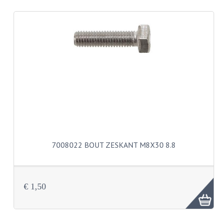
REMLEIDINGEN
SCHOKBREKERS
SMEERMIDDELEN
SPROEIERS
SPROEIERSET BING 26MM
SPROEIERSET BING 33MM
SPROEIERSET BING 6 KANT 44-051
7008022 BOUT ZESKANT M8X30 8.8
SPROEIERSET MIKUNI ZESKANT
SPROEIERSET BING NT 44-031
€ 1,50
SPROEIERSET BING KLEIN 44-021