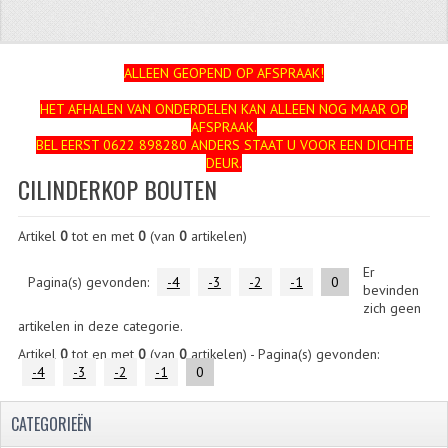
ZUNDAPP
FRAME DELEN
ALLEEN GEOPEND OP AFSPRAAK!
HET AFHALEN VAN ONDERDELEN KAN ALLEEN NOG MAAR OP
ACHTERBRUG
AFSPRAAK.
BEL EERST 0622 898280 ANDERS STAAT U VOOR EEN DICHTE
BAGAGEDRAGERS EN VOETSTEUNEN
DEUR.
CILINDERKOP BOUTEN
BANDEN
Artikel
0
tot en met
0
(van
0
artikelen)
BINNENBANDEN
Er
BINNENBANDEN 16-21"
Pagina(s) gevonden:
-4
-3
-2
-1
0
bevinden
zich geen
BUITENBANDEN
artikelen in deze categorie.
Artikel
0
tot en met
0
(van
0
artikelen) - Pagina(s) gevonden:
BUITENBANDEN 16"
-4
-3
-2
-1
0
BUITENBANDEN 17"
CATEGORIEËN
BUITENBANDEN 18"