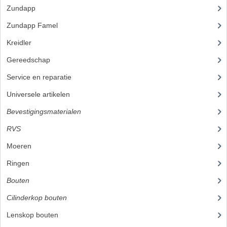
Zundapp
(2591)
BUITENBANDEN 19"
Zundapp Famel
(61)
BUITENBANDEN 21"
Kreidler
(648)
BEPLATING
Gereedschap
(5)
Service en reparatie
(23)
BOUTENSETS
Universele artikelen
(295)
ZUNDAPP 515 RVS
Bevestigingsmaterialen
(120)
ZUNDAPP 517 RVS
RVS
(45)
ZUNDAPP 529 RVS
Moeren
Ringen
BUDDY SEATS
Bouten
(45)
BUDDY OVERTREKKEN
Cilinderkop bouten
BUDDY SEAT ONDERDELEN
Lenskop bouten