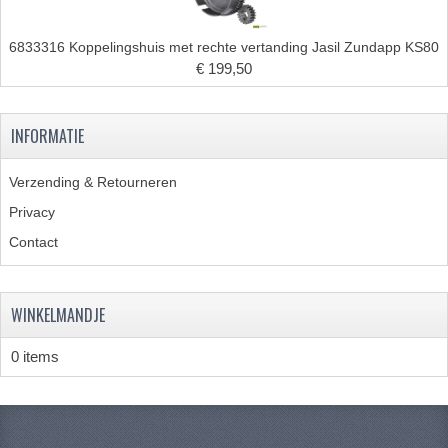
KABELS
6833316 Koppelingshuis met rechte vertanding Jasil Zundapp KS80
SPIEGELS
€ 199,50
STUREN
INFORMATIE
TELLER ONDERDELEN
TELLERS COMPLEET
Verzending & Retourneren
Privacy
SPATBORDEN EN KENTEKENPLATEN
Contact
TANK
VERLICHTING EN ELEKTRA
WINKELMANDJE
ACCU'S EN CLAXONS
0 items
ACHTERLICHTEN
KABELBOMEN