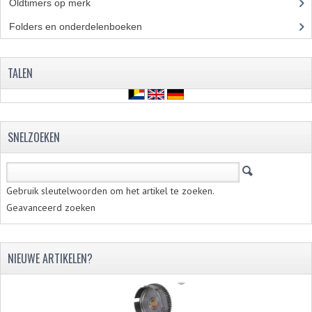
VELGEN EN SPAKEN
Oldtimers op merk
(73)
Folders en onderdelenboeken
(86)
ALUMINIUM VELGEN
CHROMEN VELGEN
TALEN
SPAKEN
WIELEN DIVERSEN
SNELZOEKEN
SCHOKBREKERS
SLOTEN
Gebruik sleutelwoorden om het artikel te zoeken.
STUUR EN BEDIENING
Geavanceerd zoeken
COCKPIT ONDERDELEN
NIEUWE ARTIKELEN?
HANDELS EN HANDVATTEN
MAGURA BLOKHANDELS