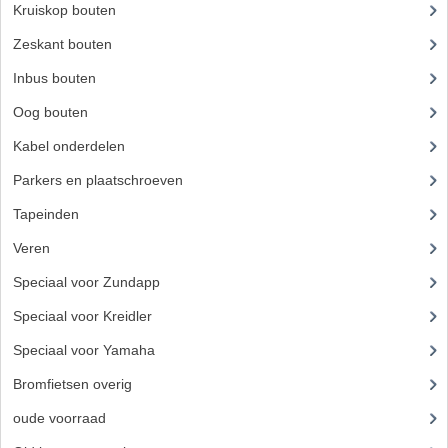
BUDDY SEATS
Kruiskop bouten
CRANKS EN STANDAARDS
Zeskant bouten
(22)
Inbus bouten
(23)
EMBLEMEN EN STICKERS
Oog bouten
FRAMEBEUGELS
Kabel onderdelen
(23)
KETTINGKASTEN
Parkers en plaatschroeven
MOTOROPHANGING
Tapeinden
(5)
REMMEN EN WIELEN
Veren
Speciaal voor Zundapp
(7)
AANDRIJVERS EN LAGERS
Speciaal voor Kreidler
(7)
ASSEN EN BUSSEN
Speciaal voor Yamaha
(4)
BUITENBANDEN
Bromfietsen overig
(7)
REMDELEN
oude voorraad
(22)