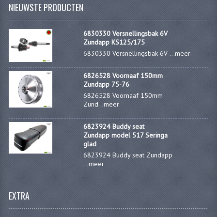
NIEUWSTE PRODUCTEN
KOPLAMPEN
RICHTINGAANWIJZERS
6830330 Versnellingsbak 6V
Zundapp KS125/175
SCHAKELAARS
6830330 Versnellingsbak 6V ...
meer
VOORVORK ONDERDELEN
6826528 Voornaaf 150mm
Zundapp 75-76
VOORVORK COMPLEET
6826528 Voornaaf 150mm
Zund...
meer
VOORVORK 517
VOORVORK 529 TROMMEL
6823924 Buddy seat
Zundapp model 517 Seringa
glad
VOORVORK 530 SCHIJFREM
6823924 Buddy seat Zundapp
...
meer
MOTORBLOK DELEN
CARBURATEURDELEN
EXTRA
CARBURATEURS EN SPROEIERS