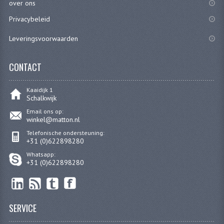
over ons
CARBURATEURS
Privacybeleid
SPROEIERSET BING 26MM
Leveringsvoorwaarden
SPROEIERSET BING KLEIN 44-021
CONTACT
SPROEIERSET BING KLEIN NT 44-031
Kaaidijk 1
SPROEIERSET BING ZESKANT 44-051
Schalkwijk
Email ons op:
SPROEIERSET MIKUNI ZESKANT
winkel@matton.nl
CARTERDELEN
Telefonische ondersteuning:
+31 (0)622898280
CILINDERS EN ZUIGERS
Whatsapp:
+31 (0)622898280
CILINDERKITS
CILINDERKOPPEN
SERVICE
ZUIGERS EN ZUIGERVEREN