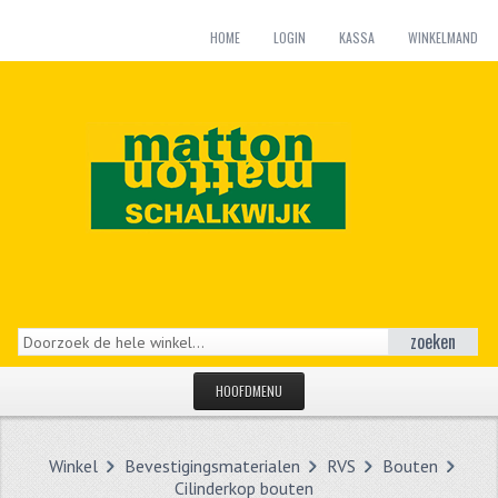
HOME
LOGIN
KASSA
WINKELMAND
zoeken
HOOFDMENU
HOME
Winkel
Bevestigingsmaterialen
RVS
Bouten
CATEGORIEËN
Cilinderkop bouten