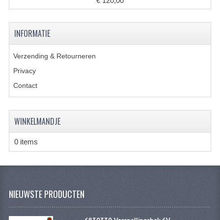
€ 120,00
KOPLAMPEN
RICHTINGAANWIJZERS
INFORMATIE
SCHAKELAARS
Verzending & Retourneren
VOORVORK ONDERDELEN
Privacy
Contact
VOORVORK COMPLEET
VOORVORK 517
WINKELMANDJE
VOORVORK 529 TROMMEL
0 items
VOORVORK 530 SCHIJFREM
MOTORBLOK DELEN
CARBURATEURDELEN
NIEUWSTE PRODUCTEN
CARBURATEURS EN SPROEIERS