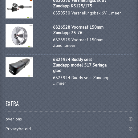
6830330 Versnellingsbak 6V
Zundapp KS125/175
CARBURATEURS
6830330 Versnellingsbak 6V ...
meer
SPROEIERSET BING 26MM
6826528 Voornaaf 150mm
SPROEIERSET BING KLEIN 44-021
Zundapp 75-76
6826528 Voornaaf 150mm
SPROEIERSET BING KLEIN NT 44-031
Zund...
meer
SPROEIERSET BING ZESKANT 44-051
6823924 Buddy seat
Zundapp model 517 Seringa
SPROEIERSET MIKUNI ZESKANT
glad
6823924 Buddy seat Zundapp
CARTERDELEN
...
meer
CILINDERS EN ZUIGERS
EXTRA
CILINDERKITS
over ons
CILINDERKOPPEN
Privacybeleid
ZUIGERS EN ZUIGERVEREN