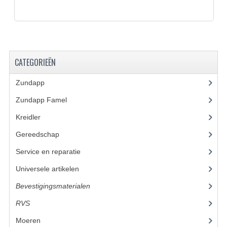
BUDDY SEATS
CRANKS EN STANDAARDS
EMBLEMEN EN STICKERS
CATEGORIEËN
FRAMEBEUGELS
Zundapp
(2591)
KETTINGKASTEN
Zundapp Famel
(61)
MOTOROPHANGING
Kreidler
(648)
REMMEN EN WIELEN
Gereedschap
(5)
AANDRIJVERS EN LAGERS
Service en reparatie
(23)
ASSEN EN BUSSEN
Universele artikelen
(295)
Bevestigingsmaterialen
(120)
BUITENBANDEN
RVS
(45)
REMDELEN
Moeren