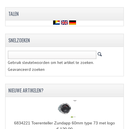
KABELS
TALEN
SPIEGELS
STUREN
TELLER ONDERDELEN
SNELZOEKEN
TELLERS COMPLEET
SPATBORDEN EN KENTEKENPLATEN
Gebruik sleutelwoorden om het artikel te zoeken.
Geavanceerd zoeken
TANK
VERLICHTING EN ELEKTRA
NIEUWE ARTIKELEN?
ACCU'S EN CLAXONS
ACHTERLICHTEN
KABELBOMEN
6834221 Toerenteller Zundapp 60mm type 73 met logo