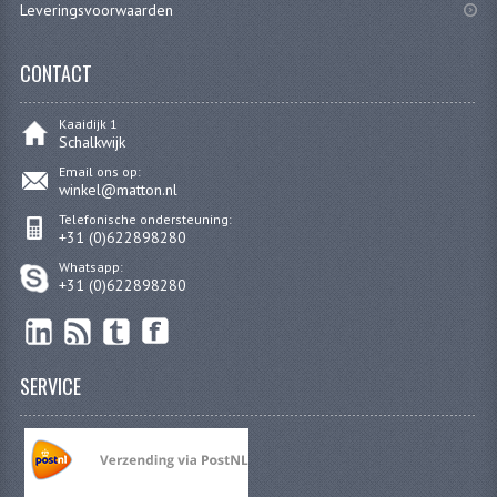
Leveringsvoorwaarden
FILTERS EN TRECHTERS
CONTACT
KETTINGEN
KRUKASSEN
Kaaidijk 1
Schalkwijk
LAGERS EN KEERRINGEN
Email ons op:
winkel@matton.nl
KEERRINGSETS
Telefonische ondersteuning:
+31 (0)622898280
LAGERS EN LAGERSETS
Whatsapp:
+31 (0)622898280
ONTSTEKINGSDELEN
BOUGIE EN BOUGIEDOP
SERVICE
ELECTRONISCHE ONTSTEKING
PUNTEN ONTSTEKING
PAKKINGEN