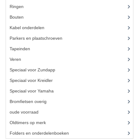
VELGEN EN SPAKEN
Ringen
ALUMINIUM VELGEN
Bouten
(45)
CHROMEN VELGEN
Kabel onderdelen
(23)
Parkers en plaatschroeven
SPAKEN
Tapeinden
(5)
WIELEN DIVERSEN
Veren
SCHOKBREKERS
Speciaal voor Zundapp
(7)
SLOTEN
Speciaal voor Kreidler
(7)
STUUR EN BEDIENING
Speciaal voor Yamaha
(4)
Bromfietsen overig
(7)
COCKPIT ONDERDELEN
oude voorraad
(22)
HANDELS EN HANDVATTEN
Oldtimers op merk
(73)
MAGURA BLOKHANDELS
Folders en onderdelenboeken
(86)