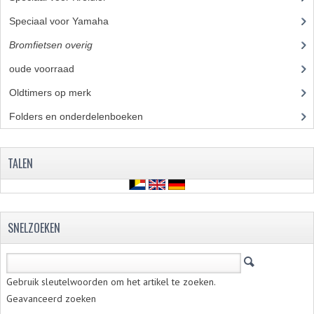
Speciaal voor Yamaha
(4)
VERSNELLING ONDERDELEN
Bromfietsen overig
(7)
REVISIESETS
oude voorraad
(22)
REVISIE 3 BAK HAND
Oldtimers op merk
(73)
REVISIE 3 BAK VOET
Folders en onderdelenboeken
(86)
REVISIE 4 BAK VOET
TALEN
REVISIE 5 BAK VOET
REVISIE KS80/314 MOTORBLOK
SNELZOEKEN
REVISIE KS125/285 MOTORBLOK
OVERIG
Gebruik sleutelwoorden om het artikel te zoeken.
WATERKOELING
Geavanceerd zoeken
KS50 KOPLAMPHUIS