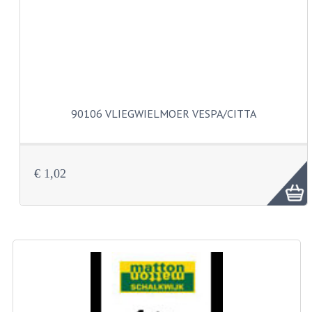
CARBURATEURS
SPROEIERSET BING 26MM
SPROEIERSET BING KLEIN 44-021
SPROEIERSET BING KLEIN NT 44-031
90106 VLIEGWIELMOER VESPA/CITTA
SPROEIERSET BING ZESKANT 44-051
SPROEIERSET MIKUNI ZESKANT
€ 1,02
CARTERDELEN
CILINDERS EN ZUIGERS
CILINDERKITS
CILINDERKOPPEN
ZUIGERS EN ZUIGERVEREN