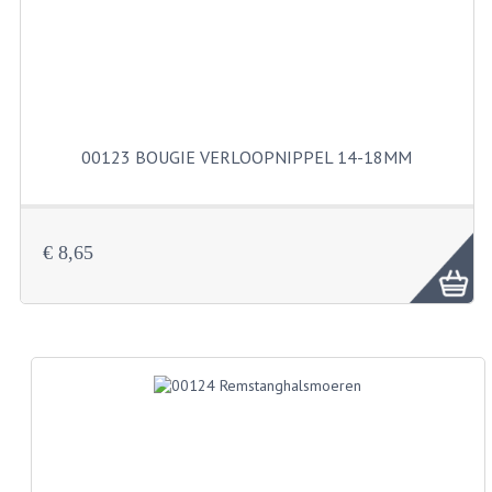
KABELS
SPIEGELS
STUREN
TELLER ONDERDELEN
00123 BOUGIE VERLOOPNIPPEL 14-18MM
TELLERS COMPLEET
SPATBORDEN EN KENTEKENPLATEN
€ 8,65
TANK
VERLICHTING EN ELEKTRA
ACCU'S EN CLAXONS
ACHTERLICHTEN
KABELBOMEN