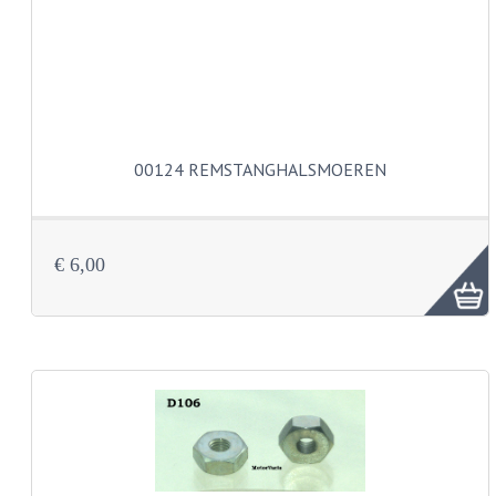
KOPLAMPEN
RICHTINGAANWIJZERS
SCHAKELAARS
VOORVORK ONDERDELEN
00124 REMSTANGHALSMOEREN
VOORVORK COMPLEET
VOORVORK 517
€ 6,00
VOORVORK 529 TROMMEL
VOORVORK 530 SCHIJFREM
MOTORBLOK DELEN
CARBURATEURDELEN
CARBURATEURS EN SPROEIERS