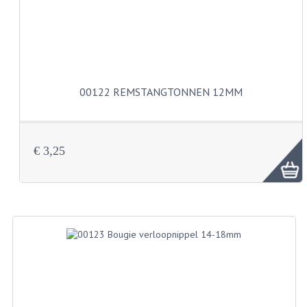
VELGEN EN SPAKEN
ALUMINIUM VELGEN
CHROMEN VELGEN
SPAKEN
00122 REMSTANGTONNEN 12MM
WIELEN DIVERSEN
SCHOKBREKERS
€ 3,25
SLOTEN
STUUR EN BEDIENING
COCKPIT ONDERDELEN
HANDELS EN HANDVATTEN
MAGURA BLOKHANDELS