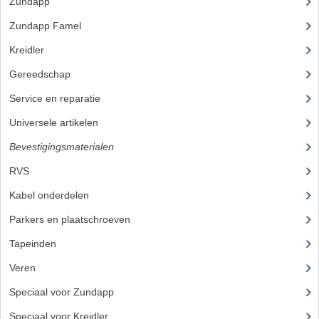
Zundapp
(2591)
PEDALEN
Zundapp Famel
(61)
SPRUITSTUKKEN EN RUBBERS
Kreidler
(648)
Gereedschap
(5)
TANDWIELEN
Service en reparatie
(23)
ACHTERTANDWIELEN
Universele artikelen
(295)
VOORTANDWIELEN
Bevestigingsmaterialen
(120)
UITLATEN EN BOCHTEN
RVS
(45)
Kabel onderdelen
(23)
UITLATEN
Parkers en plaatschroeven
UITLAATBOCHTEN
Tapeinden
(5)
UITLAATONDERDELEN
Veren
VERSNELLING EN KOPPELING
Speciaal voor Zundapp
(7)
KOPPELING ONDERDELEN
Speciaal voor Kreidler
(7)