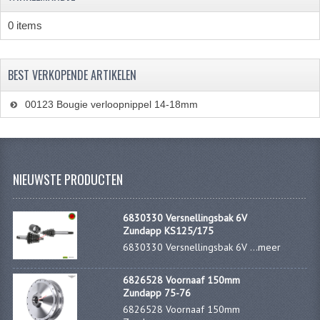
PAKKINGEN
0 items
TANDWIELEN
UITLATEN
BEST VERKOPENDE ARTIKELEN
VERSNELLING
00123 Bougie verloopnippel 14-18mm
KS100 ONDERDELEN
KS125 ONDERDELEN
NIEUWSTE PRODUCTEN
KS175 ONDERDELEN
ZUNDAPP FAMEL
6830330 Versnellingsbak 6V
Zundapp KS125/175
NOS
6830330 Versnellingsbak 6V ...
meer
KREIDLER
6826528 Voornaaf 150mm
Zundapp 75-76
MOTORBLOK DELEN
6826528 Voornaaf 150mm