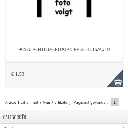
FILTERS EN TRECHTERS
KETTINGEN
KRUKASSEN
LAGERS EN KEERRINGEN
90520 VENTIELVERLOOPNIPPEL FIETS/AUTO
KEERRINGSETS
LAGERS EN LAGERSETS
€ 1,53
ONTSTEKINGSDELEN
BOUGIE EN BOUGIEDOP
ELECTRONISCHE ONTSTEKING
Artikel
1
tot en met
7
(van
7
artikelen) - Pagina(s) gevonden:
1
PUNTEN ONTSTEKING
CATEGORIEËN
PAKKINGEN