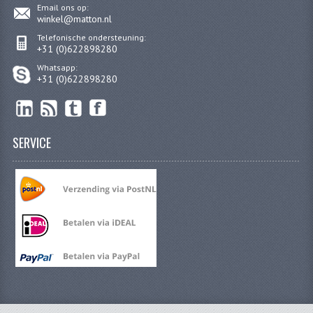
Email ons op:
PAKKINGEN
winkel@matton.nl
Telefonische ondersteuning:
PEDALEN
+31 (0)622898280
REVISIESETS
Whatsapp:
+31 (0)622898280
TANDWIELEN
UITLATEN EN BOCHTEN
SERVICE
VERSNELLING EN KOPPELING
FRAME ONDERDELEN
ACHTERBRUG
BAGAGEDRAGERS EN VOETSTEUNEN
BUDDY SEATS
BUDDY SEAT HOEZEN