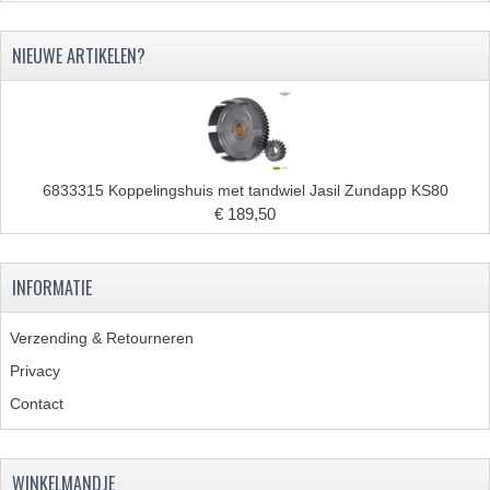
RVS PRODUCTEN
NIEUWE ARTIKELEN?
RVS BOUTEN EN MOEREN
DIVERSEN
KS80 KS125 KS175
6833315 Koppelingshuis met tandwiel Jasil Zundapp KS80
€ 189,50
KS80 ONDERDELEN
KICKSTARTER
INFORMATIE
KOPPELING
Verzending & Retourneren
KRUKASSEN
Privacy
Contact
LAGERS EN KEERRINGEN
ONTSTEKING
WINKELMANDJE