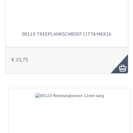
BUITENBANDEN 19"
BUITENBANDEN 21"
00119 TREEPLANKSCHROEF CITTA M6X16
BEPLATING
BOUTENSETS
€ 15,75
ZUNDAPP 515 RVS
ZUNDAPP 517 RVS
ZUNDAPP 529 RVS
BUDDY SEATS
BUDDY OVERTREKKEN
BUDDY SEAT ONDERDELEN