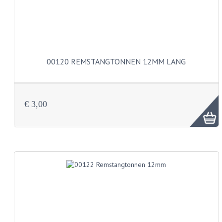
BUDDY SEATS
CRANKS EN STANDAARDS
EMBLEMEN EN STICKERS
FRAMEBEUGELS
00120 REMSTANGTONNEN 12MM LANG
KETTINGKASTEN
MOTOROPHANGING
€ 3,00
REMMEN EN WIELEN
AANDRIJVERS EN LAGERS
ASSEN EN BUSSEN
BUITENBANDEN
REMDELEN