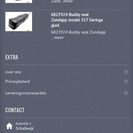
Zund...
meer
CARBURATEURS EN SPROEIERS
6823924 Buddy seat
SPROEIERSET MIKUNI ZESKANT
Zundapp model 517 Seringa
glad
SPROEIERSET BING KLEIN 44-021
6823924 Buddy seat Zundapp
...
meer
SPROEIERSET BING KLEIN NT 44-031
SPROEIERSET BING ZESKANT 44-051
EXTRA
CARTERDELEN
over ons
CILINDERS EN ZUIGERS
Privacybeleid
KETTINGEN
Leveringsvoorwaarden
KRUKASSEN
CONTACT
LAGERS EN KEERRINGEN
Kaaidijk 1
ONTSTEKINGSDELEN
Schalkwijk