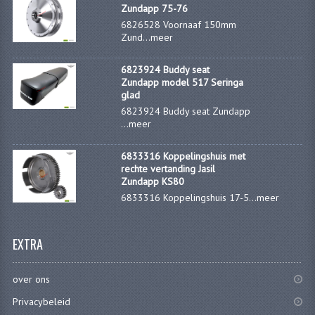
CARBURATEURS EN SPROEIERS
Zundapp 75-76
6826528 Voornaaf 150mm
SPROEIERSET MIKUNI ZESKANT
Zund...
meer
SPROEIERSET BING KLEIN 44-021
6823924 Buddy seat
Zundapp model 517 Seringa
SPROEIERSET BING KLEIN NT 44-031
glad
6823924 Buddy seat Zundapp
SPROEIERSET BING ZESKANT 44-051
...
meer
CARTERDELEN
6833316 Koppelingshuis met
rechte vertanding Jasil
CILINDERS EN ZUIGERS
Zundapp KS80
6833316 Koppelingshuis 17-5...
meer
KETTINGEN
KRUKASSEN
EXTRA
LAGERS EN KEERRINGEN
over ons
ONTSTEKINGSDELEN
Privacybeleid