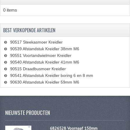
PAKKINGEN
0 items
TANDWIELEN
UITLATEN
BEST VERKOPENDE ARTIKELEN
VERSNELLING
90517 Steekasmoer Kreidler
KS100 ONDERDELEN
90539 Afstandstuk Kreidler 38mm M6
90551 Voortandwielmoer Kreidler
KS125 ONDERDELEN
90540 Afstandstuk Kreidler 41mm M6
90515 Draadbusmoer Kreidler
KS175 ONDERDELEN
90541 Afstandstuk Kreidler boring 6 en 8 mm
90630 Afstandstuk Kreidler 59mm M6
ZUNDAPP FAMEL
NOS
KREIDLER
NIEUWSTE PRODUCTEN
MOTORBLOK DELEN
6826528 Voornaaf 150mm