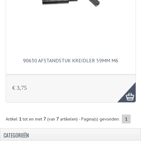
FILTERS EN TRECHTERS
KETTINGEN
KRUKASSEN
LAGERS EN KEERRINGEN
KEERRINGSETS
90630 AFSTANDSTUK KREIDLER 59MM M6
LAGERS EN LAGERSETS
ONTSTEKINGSDELEN
€ 3,75
BOUGIE EN BOUGIEDOP
ELECTRONISCHE ONTSTEKING
Artikel
1
tot en met
7
(van
7
artikelen) - Pagina(s) gevonden:
1
PUNTEN ONTSTEKING
CATEGORIEËN
PAKKINGEN