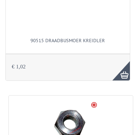
BUITENBANDEN 19"
BUITENBANDEN 21"
BEPLATING
90515 DRAADBUSMOER KREIDLER
BOUTENSETS
ZUNDAPP 515 RVS
€ 1,02
ZUNDAPP 517 RVS
ZUNDAPP 529 RVS
BUDDY SEATS
BUDDY OVERTREKKEN
BUDDY SEAT ONDERDELEN