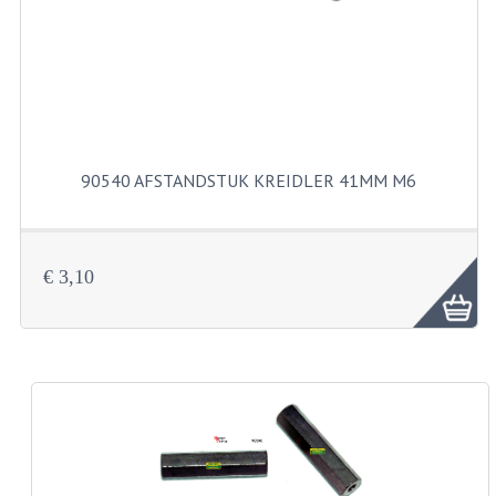
KABELS
SPIEGELS
STUREN
TELLER ONDERDELEN
90540 AFSTANDSTUK KREIDLER 41MM M6
TELLERS COMPLEET
SPATBORDEN EN KENTEKENPLATEN
€ 3,10
TANK
VERLICHTING EN ELEKTRA
ACCU'S EN CLAXONS
ACHTERLICHTEN
KABELBOMEN