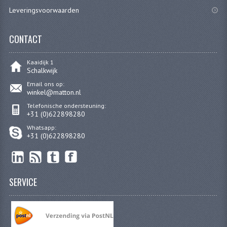
PAKKINGEN
Leveringsvoorwaarden
PEDALEN
CONTACT
REVISIESETS
Kaaidijk 1
TANDWIELEN
Schalkwijk
Email ons op:
UITLATEN EN BOCHTEN
winkel@matton.nl
Telefonische ondersteuning:
VERSNELLING EN KOPPELING
+31 (0)622898280
Whatsapp:
FRAME ONDERDELEN
+31 (0)622898280
ACHTERBRUG
BAGAGEDRAGERS EN VOETSTEUNEN
SERVICE
BUDDY SEATS
BUDDY SEAT HOEZEN