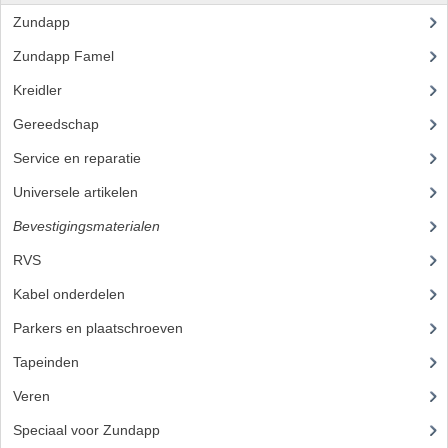
Zundapp
(2590)
PEDALEN
Zundapp Famel
(61)
SPRUITSTUKKEN EN RUBBERS
Kreidler
(648)
TANDWIELEN
Gereedschap
(5)
ACHTERTANDWIELEN
Service en reparatie
(23)
Universele artikelen
(295)
VOORTANDWIELEN
Bevestigingsmaterialen
(120)
UITLATEN EN BOCHTEN
RVS
(45)
UITLATEN
Kabel onderdelen
(23)
UITLAATBOCHTEN
Parkers en plaatschroeven
UITLAATONDERDELEN
Tapeinden
(5)
Veren
VERSNELLING EN KOPPELING
Speciaal voor Zundapp
(7)
KOPPELING ONDERDELEN