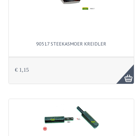
BUDDY SEATS
CRANKS EN STANDAARDS
EMBLEMEN EN STICKERS
FRAMEBEUGELS
90517 STEEKASMOER KREIDLER
KETTINGKASTEN
MOTOROPHANGING
€ 1,15
REMMEN EN WIELEN
AANDRIJVERS EN LAGERS
ASSEN EN BUSSEN
BUITENBANDEN
REMDELEN