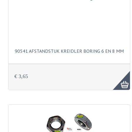
KOPLAMPEN
RICHTINGAANWIJZERS
SCHAKELAARS
VOORVORK ONDERDELEN
90541 AFSTANDSTUK KREIDLER BORING 6 EN 8 MM
VOORVORK COMPLEET
VOORVORK 517
€ 3,65
VOORVORK 529 TROMMEL
VOORVORK 530 SCHIJFREM
MOTORBLOK DELEN
CARBURATEURDELEN
CARBURATEURS EN SPROEIERS