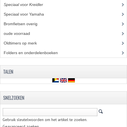
Speciaal voor Kreidler
(7)
VERSNELLING ONDERDELEN
Speciaal voor Yamaha
(4)
REVISIESETS
Bromfietsen overig
(7)
REVISIE 3 BAK HAND
oude voorraad
(22)
Oldtimers op merk
(73)
REVISIE 3 BAK VOET
Folders en onderdelenboeken
(86)
REVISIE 4 BAK VOET
REVISIE 5 BAK VOET
TALEN
REVISIE KS80/314 MOTORBLOK
REVISIE KS125/285 MOTORBLOK
SNELZOEKEN
OVERIG
WATERKOELING
Gebruik sleutelwoorden om het artikel te zoeken.
Geavanceerd zoeken
KS50 KOPLAMPHUIS