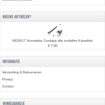
RVS PRODUCTEN
NIEUWE ARTIKELEN?
RVS BOUTEN EN MOEREN
DIVERSEN
KS80 KS125 KS175
6825617 Voorwielas Zundapp alle modellen A kwaliteit
€ 7,50
KS80 ONDERDELEN
KICKSTARTER
INFORMATIE
KOPPELING
Verzending & Retourneren
KRUKASSEN
Privacy
Contact
LAGERS EN KEERRINGEN
ONTSTEKING
WINKELMANDJE