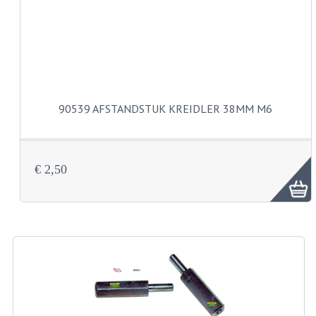
VELGEN EN SPAKEN
ALUMINIUM VELGEN
CHROMEN VELGEN
SPAKEN
90539 AFSTANDSTUK KREIDLER 38MM M6
WIELEN DIVERSEN
SCHOKBREKERS
€ 2,50
SLOTEN
STUUR EN BEDIENING
COCKPIT ONDERDELEN
HANDELS EN HANDVATTEN
MAGURA BLOKHANDELS