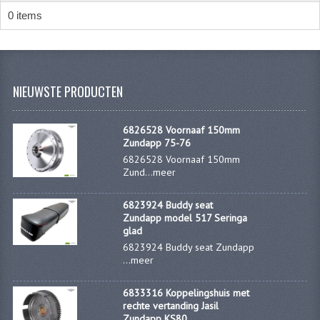
KABELS
0 items
SPIEGELS
STUREN
NIEUWSTE PRODUCTEN
TELLER ONDERDELEN
TELLERS COMPLEET
6826528 Voornaaf 150mm
Zundapp 75-76
SPATBORDEN EN KENTEKENPLATEN
6826528 Voornaaf 150mm
Zund...
meer
TANK
6823924 Buddy seat
VERLICHTING EN ELEKTRA
Zundapp model 517 Seringa
glad
ACCU'S EN CLAXONS
6823924 Buddy seat Zundapp
...
meer
ACHTERLICHTEN
6833316 Koppelingshuis met
KABELBOMEN
rechte vertanding Jasil
Zundapp KS80