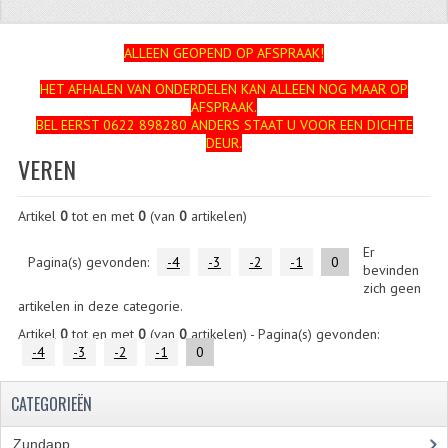
ZUNDAPP
ALLEEN GEOPEND OP AFSPRAAK!
FRAME DELEN
HET AFHALEN VAN ONDERDELEN KAN ALLEEN NOG MAAR OP
AFSPRAAK.
ACHTERBRUG
BEL EERST 0622 898280 ANDERS STAAT U VOOR EEN DICHTE
DEUR.
BAGAGEDRAGERS EN VOETSTEUNEN
VEREN
BANDEN
Artikel
0
tot en met
0
(van
0
artikelen)
BINNENBANDEN
Er
Pagina(s) gevonden:
-4
-3
-2
-1
0
bevinden
BINNENBANDEN 16-21"
zich geen
artikelen in deze categorie.
BUITENBANDEN
Artikel
0
tot en met
0
(van
0
artikelen) - Pagina(s) gevonden:
-4
-3
-2
-1
0
BUITENBANDEN 16"
CATEGORIEËN
BUITENBANDEN 17"
BUITENBANDEN 18"
Zundapp
(2591)