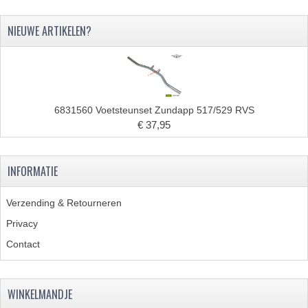
VELGEN EN SPAKEN
NIEUWE ARTIKELEN?
ALUMINIUM VELGEN
CHROMEN VELGEN
SPAKEN
6831560 Voetsteunset Zundapp 517/529 RVS
WIELEN DIVERSEN
€ 37,95
SCHOKBREKERS
INFORMATIE
SLOTEN
STUUR EN BEDIENING
Verzending & Retourneren
Privacy
COCKPIT ONDERDELEN
Contact
HANDELS EN HANDVATTEN
MAGURA BLOKHANDELS
WINKELMANDJE