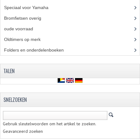
BUDDY SEATS
Speciaal voor Yamaha
(4)
CRANKS EN STANDAARDS
Bromfietsen overig
(7)
EMBLEMEN EN STICKERS
oude voorraad
(22)
FRAMEBEUGELS
Oldtimers op merk
(73)
Folders en onderdelenboeken
(86)
KETTINGKASTEN
MOTOROPHANGING
TALEN
REMMEN EN WIELEN
AANDRIJVERS EN LAGERS
SNELZOEKEN
ASSEN EN BUSSEN
BUITENBANDEN
Gebruik sleutelwoorden om het artikel te zoeken.
REMDELEN
Geavanceerd zoeken