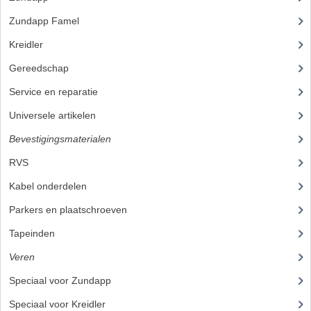
Zundapp Famel
(61)
BUITENBANDEN 19"
Kreidler
(648)
BUITENBANDEN 21"
Gereedschap
(5)
BEPLATING
Service en reparatie
(23)
BOUTENSETS
Universele artikelen
(295)
Bevestigingsmaterialen
(120)
ZUNDAPP 515 RVS
RVS
(45)
ZUNDAPP 517 RVS
Kabel onderdelen
(23)
ZUNDAPP 529 RVS
Parkers en plaatschroeven
BUDDY SEATS
Tapeinden
(5)
BUDDY OVERTREKKEN
Veren
Speciaal voor Zundapp
(7)
BUDDY SEAT ONDERDELEN
Speciaal voor Kreidler
(7)