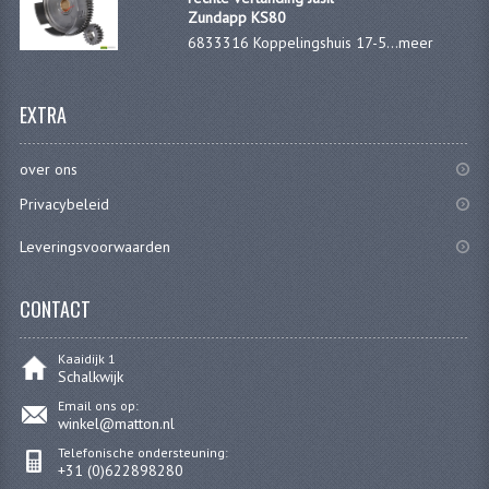
KOPLAMPEN
Zundapp KS80
6833316 Koppelingshuis 17-5...
meer
RICHTINGAANWIJZERS
SCHAKELAARS
EXTRA
VOORVORK ONDERDELEN
over ons
VOORVORK COMPLEET
Privacybeleid
VOORVORK 517
Leveringsvoorwaarden
VOORVORK 529 TROMMEL
CONTACT
VOORVORK 530 SCHIJFREM
Kaaidijk 1
MOTORBLOK DELEN
Schalkwijk
Email ons op:
CARBURATEURDELEN
winkel@matton.nl
Telefonische ondersteuning:
CARBURATEURS EN SPROEIERS
+31 (0)622898280