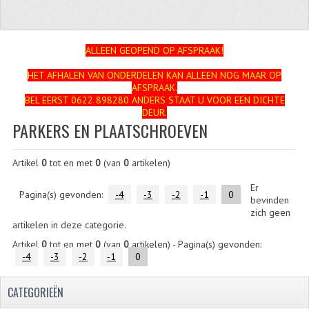
ZUNDAPP
FRAME DELEN
ALLEEN GEOPEND OP AFSPRAAK!
HET AFHALEN VAN ONDERDELEN KAN ALLEEN NOG MAAR OP
ACHTERBRUG
AFSPRAAK.
BEL EERST 0622 898280 ANDERS STAAT U VOOR EEN DICHTE
BAGAGEDRAGERS EN VOETSTEUNEN
DEUR.
PARKERS EN PLAATSCHROEVEN
BANDEN
Artikel
0
tot en met
0
(van
0
artikelen)
BINNENBANDEN
Er
BINNENBANDEN 16-21"
Pagina(s) gevonden:
-4
-3
-2
-1
0
bevinden
zich geen
BUITENBANDEN
artikelen in deze categorie.
Artikel
0
tot en met
0
(van
0
artikelen) - Pagina(s) gevonden:
BUITENBANDEN 16"
-4
-3
-2
-1
0
BUITENBANDEN 17"
CATEGORIEËN
BUITENBANDEN 18"