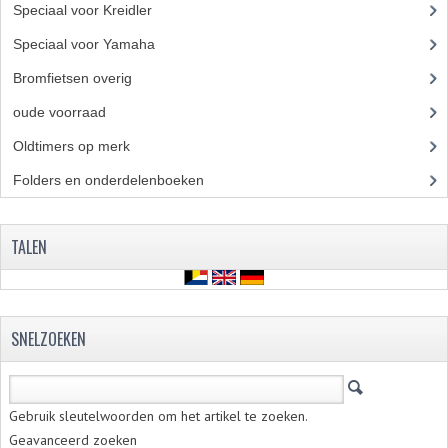
BUDDY SEATS
Speciaal voor Kreidler
(7)
CRANKS EN STANDAARDS
Speciaal voor Yamaha
(4)
Bromfietsen overig
(7)
EMBLEMEN EN STICKERS
oude voorraad
(22)
FRAMEBEUGELS
Oldtimers op merk
(73)
KETTINGKASTEN
Folders en onderdelenboeken
(86)
MOTOROPHANGING
TALEN
REMMEN EN WIELEN
AANDRIJVERS EN LAGERS
ASSEN EN BUSSEN
SNELZOEKEN
BUITENBANDEN
REMDELEN
Gebruik sleutelwoorden om het artikel te zoeken.
Geavanceerd zoeken