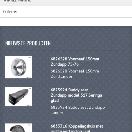
KABELS
0 items
SPIEGELS
STUREN
TELLER ONDERDELEN
NIEUWSTE PRODUCTEN
TELLERS COMPLEET
6826528 Voornaaf 150mm
SPATBORDEN EN KENTEKENPLATEN
Zundapp 75-76
6826528 Voornaaf 150mm
TANK
Zund...
meer
VERLICHTING EN ELEKTRA
6823924 Buddy seat
Zundapp model 517 Seringa
ACCU'S EN CLAXONS
glad
6823924 Buddy seat Zundapp
ACHTERLICHTEN
...
meer
KABELBOMEN
6833316 Koppelingshuis met
rechte vertanding Jasil