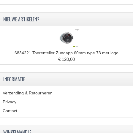
VELGEN EN SPAKEN
ALUMINIUM VELGEN
NIEUWE ARTIKELEN?
CHROMEN VELGEN
SPAKEN
WIELEN DIVERSEN
6834221 Toerenteller Zundapp 60mm type 73 met logo
€ 120,00
SCHOKBREKERS
SLOTEN
INFORMATIE
STUUR EN BEDIENING
Verzending & Retourneren
COCKPIT ONDERDELEN
Privacy
Contact
HANDELS EN HANDVATTEN
MAGURA BLOKHANDELS
WINKELMANDJE