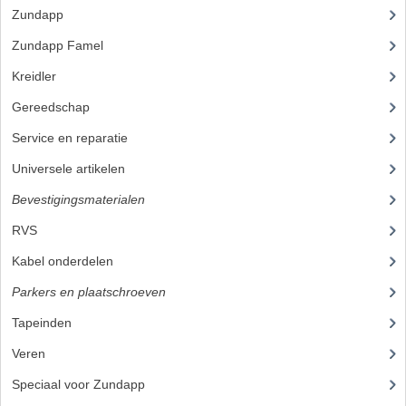
Zundapp
(2590)
BUITENBANDEN 19"
Zundapp Famel
(61)
BUITENBANDEN 21"
Kreidler
(648)
BEPLATING
Gereedschap
(5)
Service en reparatie
(23)
BOUTENSETS
Universele artikelen
(295)
ZUNDAPP 515 RVS
Bevestigingsmaterialen
(120)
ZUNDAPP 517 RVS
RVS
(45)
ZUNDAPP 529 RVS
Kabel onderdelen
(23)
Parkers en plaatschroeven
BUDDY SEATS
Tapeinden
(5)
BUDDY OVERTREKKEN
Veren
BUDDY SEAT ONDERDELEN
Speciaal voor Zundapp
(7)