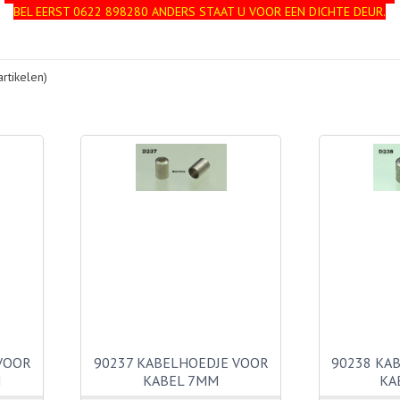
BEL EERST 0622 898280 ANDERS STAAT U VOOR EEN DICHTE DEUR.
rtikelen)
VOOR
90237 KABELHOEDJE VOOR
90238 KA
M
KABEL 7MM
KA