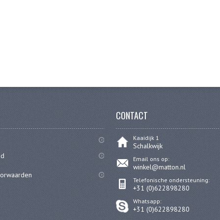
CONTACT
Kaaidijk 1
Schalkwijk
id
Email ons op:
winkel@matton.nl
oorwaarden
Telefonische ondersteuning:
+31 (0)622898280
Whatsapp:
+31 (0)622898280