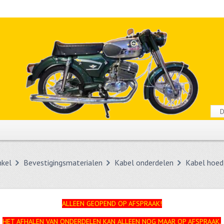
nkel
Bevestigingsmaterialen
Kabel onderdelen
Kabel hoed
ALLEEN GEOPEND OP AFSPRAAK!
HET AFHALEN VAN ONDERDELEN KAN ALLEEN NOG MAAR OP AFSPRAAK.