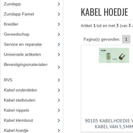
Zundapp
(2591)
KABEL HOEDJE
Zundapp Famel
(61)
Kreidler
(648)
Artikel
1
tot en met
3
(van
3
a
Gereedschap
(5)
Pagina(s) gevonden:
1
Service en reparatie
(23)
Universele artikelen
(295)
Bevestigingsmaterialen
(12
0)
RVS
(45)
Kabel onderdelen
(23)
Kabel stelbouten
(7)
Kabel nippels
(9)
90105 KABELHOEDJE 
Kabel klembout
KABEL VAN 5,5M
Kabel hoedje
(3)