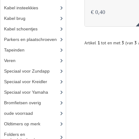
Kabel insteekkies
(3)
€ 0,40
Kabel brug
Kabel schoentjes
Parkers en plaatschroeven
Artikel
1
tot en met
3
(van
3
a
Tapeinden
(5)
Veren
Speciaal voor Zundapp
(7)
Speciaal voor Kreidler
(7)
Speciaal voor Yamaha
(4)
Bromfietsen overig
(7)
oude voorraad
(22)
Oldtimers op merk
(73)
Folders en