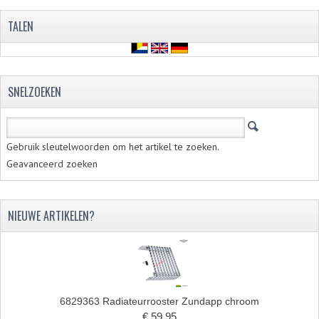
VELGEN EN SPAKEN
TALEN
ALUMINIUM VELGEN
CHROMEN VELGEN
SNELZOEKEN
SPAKEN
WIELEN DIVERSEN
Gebruik sleutelwoorden om het artikel te zoeken.
SCHOKBREKERS
Geavanceerd zoeken
SLOTEN
STUUR EN BEDIENING
NIEUWE ARTIKELEN?
COCKPIT ONDERDELEN
HANDELS EN HANDVATTEN
MAGURA BLOKHANDELS
6829363 Radiateurrooster Zundapp chroom
€ 59,95