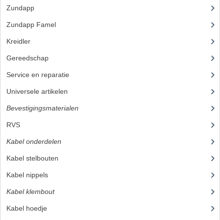
Zundapp
(2590)
BUITENBANDEN 19"
Zundapp Famel
(61)
BUITENBANDEN 21"
Kreidler
(648)
BEPLATING
Gereedschap
(5)
Service en reparatie
(23)
BOUTENSETS
Universele artikelen
(295)
ZUNDAPP 515 RVS
Bevestigingsmaterialen
(120)
ZUNDAPP 517 RVS
RVS
(45)
ZUNDAPP 529 RVS
Kabel onderdelen
(23)
Kabel stelbouten
(7)
BUDDY SEATS
Kabel nippels
(9)
BUDDY OVERTREKKEN
Kabel klembout
BUDDY SEAT ONDERDELEN
Kabel hoedje
(3)