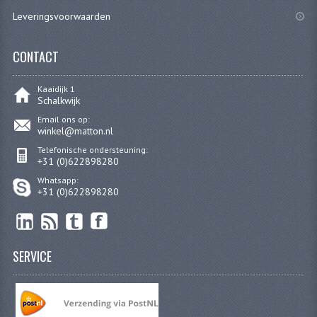
CARBURATEURS
Leveringsvoorwaarden
SPROEIERSET BING 26MM
CONTACT
SPROEIERSET BING KLEIN 44-021
Kaaidijk 1
Schalkwijk
SPROEIERSET BING KLEIN NT 44-031
Email ons op:
SPROEIERSET BING ZESKANT 44-051
winkel@matton.nl
Telefonische ondersteuning:
SPROEIERSET MIKUNI ZESKANT
+31 (0)622898280
Whatsapp:
CARTERDELEN
+31 (0)622898280
CILINDERS EN ZUIGERS
CILINDERKITS
SERVICE
CILINDERKOPPEN
ZUIGERS EN ZUIGERVEREN