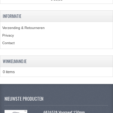
KABELS
SPIEGELS
INFORMATIE
STUREN
Verzending & Retourneren
TELLER ONDERDELEN
Privacy
Contact
TELLERS COMPLEET
SPATBORDEN EN KENTEKENPLATEN
WINKELMANDJE
TANK
0 items
VERLICHTING EN ELEKTRA
ACCU'S EN CLAXONS
ACHTERLICHTEN
NIEUWSTE PRODUCTEN
KABELBOMEN
6826528 Voornaaf 150mm