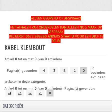
ZUNDAPP
FRAME DELEN
ALLEEN GEOPEND OP AFSPRAAK!
HET AFHALEN VAN ONDERDELEN KAN ALLEEN NOG MAAR OP
ACHTERBRUG
AFSPRAAK.
BEL EERST 0622 898280 ANDERS STAAT U VOOR EEN DICHTE
BAGAGEDRAGERS EN VOETSTEUNEN
DEUR.
KABEL KLEMBOUT
BANDEN
Artikel
0
tot en met
0
(van
0
artikelen)
BINNENBANDEN
Er
BINNENBANDEN 16-21"
Pagina(s) gevonden:
-4
-3
-2
-1
0
bevinden
zich geen
BUITENBANDEN
artikelen in deze categorie.
Artikel
0
tot en met
0
(van
0
artikelen) - Pagina(s) gevonden:
BUITENBANDEN 16"
-4
-3
-2
-1
0
BUITENBANDEN 17"
CATEGORIEËN
BUITENBANDEN 18"