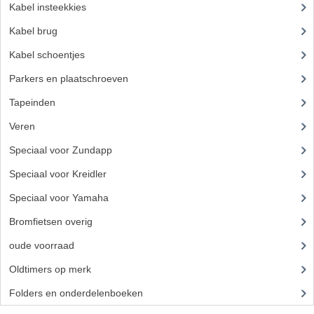
BUDDY SEATS
Kabel insteekkies
(3)
CRANKS EN STANDAARDS
Kabel brug
Kabel schoentjes
EMBLEMEN EN STICKERS
Parkers en plaatschroeven
FRAMEBEUGELS
Tapeinden
(5)
KETTINGKASTEN
Veren
MOTOROPHANGING
Speciaal voor Zundapp
(7)
REMMEN EN WIELEN
Speciaal voor Kreidler
(7)
Speciaal voor Yamaha
(4)
AANDRIJVERS EN LAGERS
Bromfietsen overig
(7)
ASSEN EN BUSSEN
oude voorraad
(22)
BUITENBANDEN
Oldtimers op merk
(73)
REMDELEN
Folders en onderdelenboeken
(86)