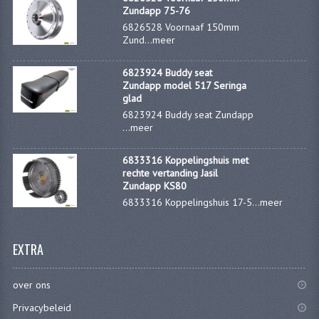
KOPLAMPEN
Zundapp 75-76
6826528 Voornaaf 150mm
RICHTINGAANWIJZERS
Zund...
meer
SCHAKELAARS
6823924 Buddy seat
Zundapp model 517 Seringa
VOORVORK ONDERDELEN
glad
6823924 Buddy seat Zundapp
VOORVORK COMPLEET
...
meer
VOORVORK 517
6833316 Koppelingshuis met
rechte vertanding Jasil
VOORVORK 529 TROMMEL
Zundapp KS80
6833316 Koppelingshuis 17-5...
meer
VOORVORK 530 SCHIJFREM
MOTORBLOK DELEN
EXTRA
CARBURATEURDELEN
over ons
CARBURATEURS EN SPROEIERS
Privacybeleid