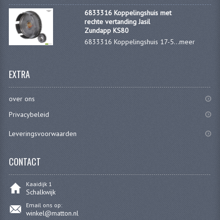
PAKKINGEN
6833316 Koppelingshuis met
rechte vertanding Jasil
PEDALEN
Zundapp KS80
6833316 Koppelingshuis 17-5...
meer
REVISIESETS
TANDWIELEN
EXTRA
UITLATEN EN BOCHTEN
over ons
VERSNELLING EN KOPPELING
Privacybeleid
FRAME ONDERDELEN
Leveringsvoorwaarden
ACHTERBRUG
CONTACT
BAGAGEDRAGERS EN VOETSTEUNEN
Kaaidijk 1
BUDDY SEATS
Schalkwijk
Email ons op:
BUDDY SEAT HOEZEN
winkel@matton.nl