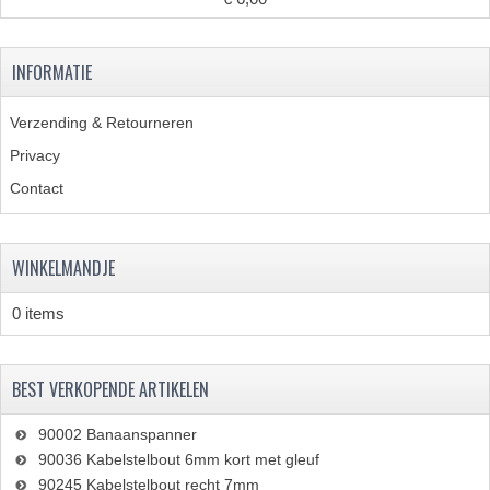
PAKKINGEN
TANDWIELEN
INFORMATIE
UITLATEN
Verzending & Retourneren
VERSNELLING
Privacy
KS100 ONDERDELEN
Contact
KS125 ONDERDELEN
WINKELMANDJE
KS175 ONDERDELEN
0 items
ZUNDAPP FAMEL
NOS
BEST VERKOPENDE ARTIKELEN
KREIDLER
90002 Banaanspanner
MOTORBLOK DELEN
90036 Kabelstelbout 6mm kort met gleuf
90245 Kabelstelbout recht 7mm