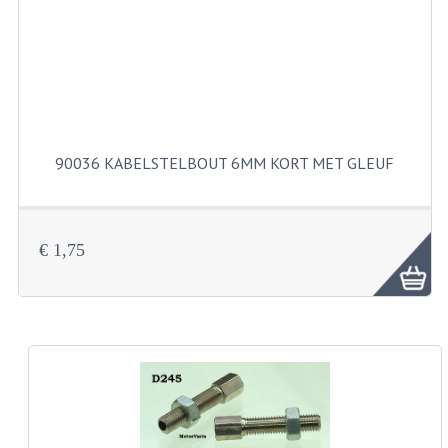
KABELS
SPIEGELS
STUREN
TELLER ONDERDELEN
90036 KABELSTELBOUT 6MM KORT MET GLEUF
TELLERS COMPLEET
SPATBORDEN EN KENTEKENPLATEN
€ 1,75
TANK
VERLICHTING EN ELEKTRA
ACCU'S EN CLAXONS
ACHTERLICHTEN
KABELBOMEN