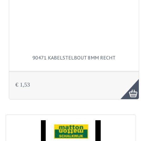
CARBURATEURS
SPROEIERSET BING 26MM
SPROEIERSET BING KLEIN 44-021
SPROEIERSET BING KLEIN NT 44-031
90471 KABELSTELBOUT 8MM RECHT
SPROEIERSET BING ZESKANT 44-051
SPROEIERSET MIKUNI ZESKANT
CARTERDELEN
€ 1,53
CILINDERS EN ZUIGERS
CILINDERKITS
CILINDERKOPPEN
ZUIGERS EN ZUIGERVEREN