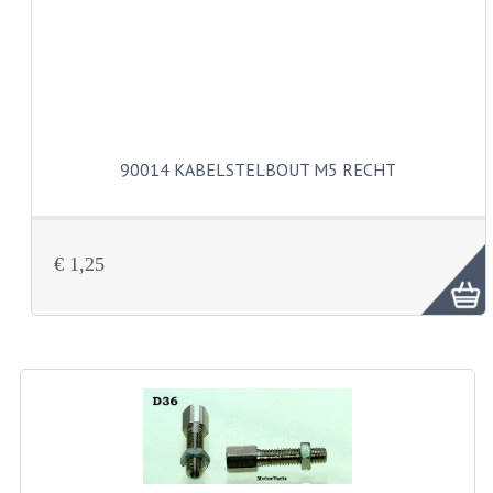
VELGEN EN SPAKEN
ALUMINIUM VELGEN
CHROMEN VELGEN
SPAKEN
90014 KABELSTELBOUT M5 RECHT
WIELEN DIVERSEN
SCHOKBREKERS
€ 1,25
SLOTEN
STUUR EN BEDIENING
COCKPIT ONDERDELEN
HANDELS EN HANDVATTEN
MAGURA BLOKHANDELS