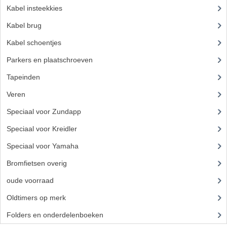
Kabel insteekkies
(3)
VERSNELLING ONDERDELEN
Kabel brug
REVISIESETS
Kabel schoentjes
REVISIE 3 BAK HAND
Parkers en plaatschroeven
Tapeinden
(5)
REVISIE 3 BAK VOET
Veren
REVISIE 4 BAK VOET
Speciaal voor Zundapp
(7)
REVISIE 5 BAK VOET
Speciaal voor Kreidler
(7)
REVISIE KS80/314 MOTORBLOK
Speciaal voor Yamaha
(4)
Bromfietsen overig
(7)
REVISIE KS125/285 MOTORBLOK
oude voorraad
(22)
OVERIG
Oldtimers op merk
(73)
WATERKOELING
Folders en onderdelenboeken
(86)
KS50 KOPLAMPHUIS