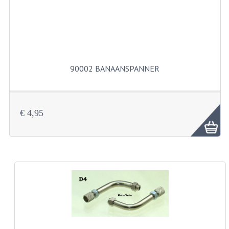
BUITENBANDEN 19"
BUITENBANDEN 21"
BEPLATING
90002 BANAANSPANNER
BOUTENSETS
ZUNDAPP 515 RVS
€ 4,95
ZUNDAPP 517 RVS
ZUNDAPP 529 RVS
BUDDY SEATS
BUDDY OVERTREKKEN
BUDDY SEAT ONDERDELEN