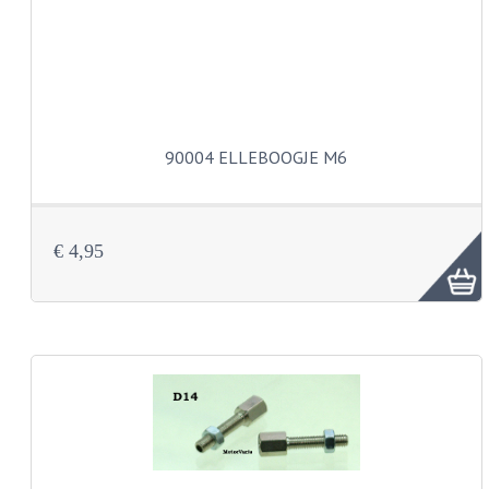
BUDDY SEATS
CRANKS EN STANDAARDS
EMBLEMEN EN STICKERS
FRAMEBEUGELS
90004 ELLEBOOGJE M6
KETTINGKASTEN
MOTOROPHANGING
€ 4,95
REMMEN EN WIELEN
AANDRIJVERS EN LAGERS
ASSEN EN BUSSEN
BUITENBANDEN
REMDELEN