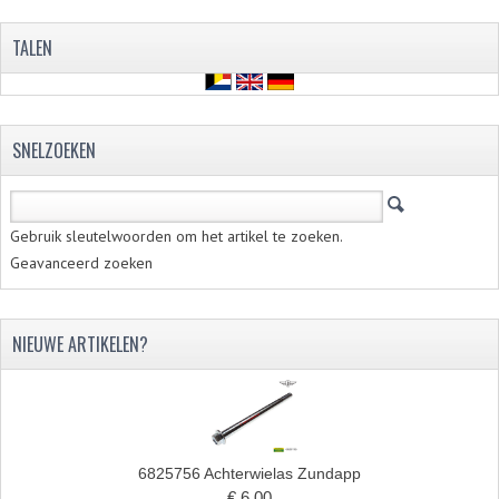
RVS PRODUCTEN
TALEN
RVS BOUTEN EN MOEREN
DIVERSEN
SNELZOEKEN
KS80 KS125 KS175
KS80 ONDERDELEN
Gebruik sleutelwoorden om het artikel te zoeken.
Geavanceerd zoeken
KICKSTARTER
KOPPELING
NIEUWE ARTIKELEN?
KRUKASSEN
LAGERS EN KEERRINGEN
ONTSTEKING
6825756 Achterwielas Zundapp
€ 6,00