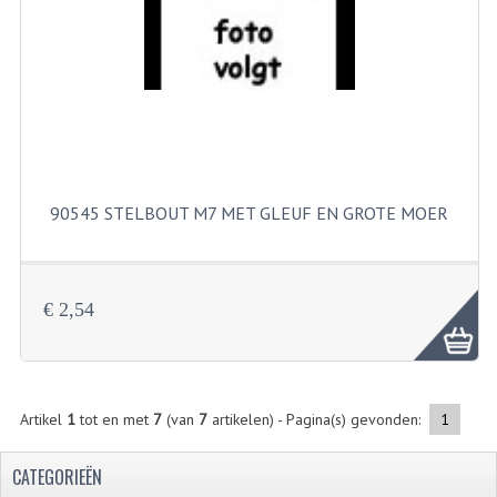
FILTERS EN TRECHTERS
KETTINGEN
KRUKASSEN
LAGERS EN KEERRINGEN
KEERRINGSETS
90545 STELBOUT M7 MET GLEUF EN GROTE MOER
LAGERS EN LAGERSETS
ONTSTEKINGSDELEN
€ 2,54
BOUGIE EN BOUGIEDOP
ELECTRONISCHE ONTSTEKING
Artikel
1
tot en met
7
(van
7
artikelen) - Pagina(s) gevonden:
1
PUNTEN ONTSTEKING
CATEGORIEËN
PAKKINGEN