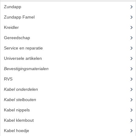
Zundapp
(2590)
PEDALEN
Zundapp Famel
(61)
SPRUITSTUKKEN EN RUBBERS
Kreidler
(648)
TANDWIELEN
Gereedschap
(5)
ACHTERTANDWIELEN
Service en reparatie
(23)
Universele artikelen
(295)
VOORTANDWIELEN
Bevestigingsmaterialen
(120)
UITLATEN EN BOCHTEN
RVS
(45)
UITLATEN
Kabel onderdelen
(23)
UITLAATBOCHTEN
Kabel stelbouten
(7)
UITLAATONDERDELEN
Kabel nippels
(9)
Kabel klembout
VERSNELLING EN KOPPELING
Kabel hoedje
(3)
KOPPELING ONDERDELEN