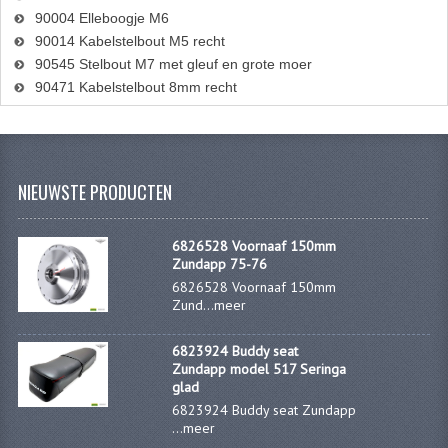
CARBURATEURS EN SPROEIERS
90004 Elleboogje M6
90014 Kabelstelbout M5 recht
SPROEIERSET MIKUNI ZESKANT
90545 Stelbout M7 met gleuf en grote moer
90471 Kabelstelbout 8mm recht
SPROEIERSET BING KLEIN 44-021
SPROEIERSET BING KLEIN NT 44-031
SPROEIERSET BING ZESKANT 44-051
NIEUWSTE PRODUCTEN
CARTERDELEN
6826528 Voornaaf 150mm
CILINDERS EN ZUIGERS
Zundapp 75-76
6826528 Voornaaf 150mm
KETTINGEN
Zund...
meer
KRUKASSEN
6823924 Buddy seat
Zundapp model 517 Seringa
LAGERS EN KEERRINGEN
glad
6823924 Buddy seat Zundapp
ONTSTEKINGSDELEN
...
meer