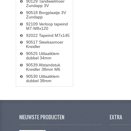
90129 Tandwielmoer
Zundapp 3V
90518 Borgplaatje 3V
Zundapp
92109 Verloop tapeind
M7-M8x120
92022 Tapeind M7x145
90517 Steekasmoer
Kreidler
90525 Uitlaatklem
dubbel 34mm
90539 Afstandstuk
Kreidler 38mm M6
90530 Uitlaatklem
dubbel 38mm
NIEUWSTE PRODUCTEN
EXTRA