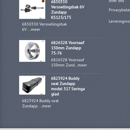
over ons
6830330
Versnellingsbak 6V
Privacybele
Zundapp
KS125/175
Leveringsv
6830330 Versnellingsbak
6V ...
meer
6826528 Voornaaf
150mm Zundapp
75-76
6826528 Voornaaf
150mm Zund...
meer
6823924 Buddy
seat Zundapp
model 517 Seringa
glad
6823924 Buddy seat
Zundapp ...
meer