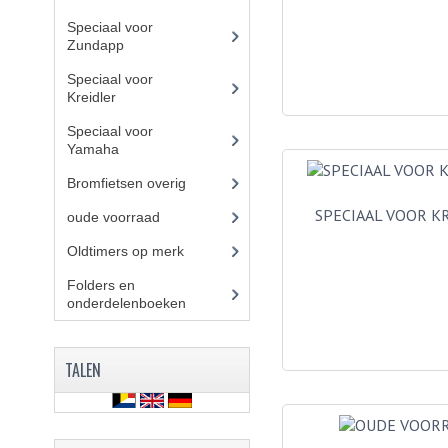
Speciaal voor
Zundapp
(7)
Speciaal voor
Kreidler
(7)
Speciaal voor
Yamaha
(4)
Bromfietsen overig
(7)
SPECIAAL VOOR K
oude voorraad
(22)
Oldtimers op merk
(73)
Folders en
onderdelenboeken
(86)
TALEN