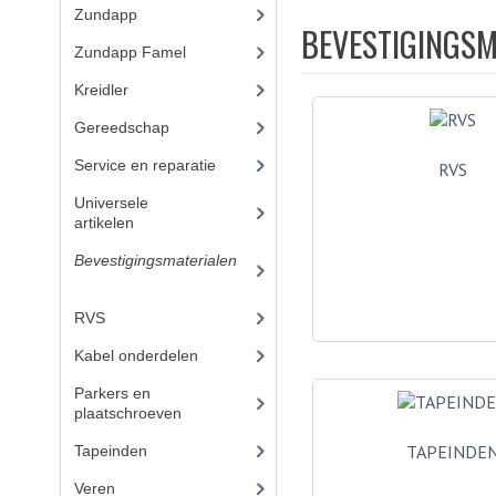
Zundapp
(2591)
BEVESTIGINGSM
Zundapp Famel
(61)
Kreidler
(648)
Gereedschap
(5)
Service en reparatie
(23)
RVS
Universele
artikelen
(295)
Bevestigingsmaterialen
(
120)
RVS
(45)
Kabel onderdelen
(23)
Parkers en
plaatschroeven
TAPEINDE
Tapeinden
(5)
Veren