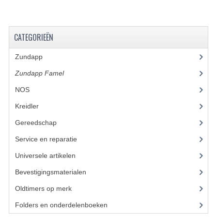
BUITENBANDEN 19"
CATEGORIEËN
BUITENBANDEN 21"
Zundapp
(2590)
BEPLATING
Zundapp Famel
(61)
BOUTENSETS
NOS
(61)
ZUNDAPP 515 RVS
Kreidler
(648)
ZUNDAPP 517 RVS
Gereedschap
(5)
ZUNDAPP 529 RVS
Service en reparatie
(23)
Universele artikelen
(295)
BUDDY SEATS
Bevestigingsmaterialen
(120)
BUDDY OVERTREKKEN
Oldtimers op merk
(73)
BUDDY SEAT ONDERDELEN
Folders en onderdelenboeken
(86)