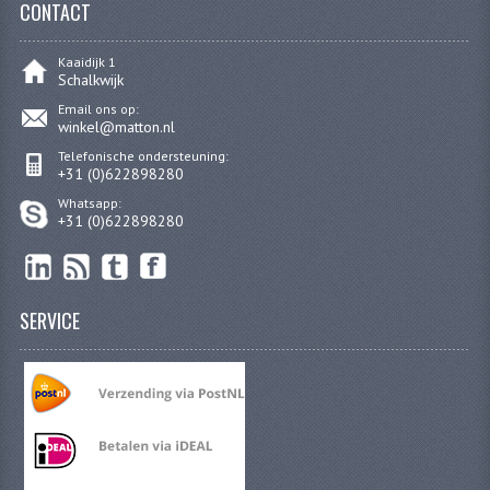
CONTACT
CARBURATEURS
Kaaidijk 1
SPROEIERSET BING 26MM
Schalkwijk
Email ons op:
SPROEIERSET BING KLEIN 44-021
winkel@matton.nl
SPROEIERSET BING KLEIN NT 44-031
Telefonische ondersteuning:
+31 (0)622898280
SPROEIERSET BING ZESKANT 44-051
Whatsapp:
+31 (0)622898280
SPROEIERSET MIKUNI ZESKANT
CARTERDELEN
SERVICE
CILINDERS EN ZUIGERS
CILINDERKITS
CILINDERKOPPEN
ZUIGERS EN ZUIGERVEREN