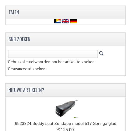
BUDDY SEATS
TALEN
CRANKS EN STANDAARDS
EMBLEMEN EN STICKERS
FRAMEBEUGELS
SNELZOEKEN
KETTINGKASTEN
MOTOROPHANGING
Gebruik sleutelwoorden om het artikel te zoeken.
Geavanceerd zoeken
REMMEN EN WIELEN
AANDRIJVERS EN LAGERS
NIEUWE ARTIKELEN?
ASSEN EN BUSSEN
BUITENBANDEN
REMDELEN
6823924 Buddy seat Zundapp model 517 Seringa glad
€ 125,00