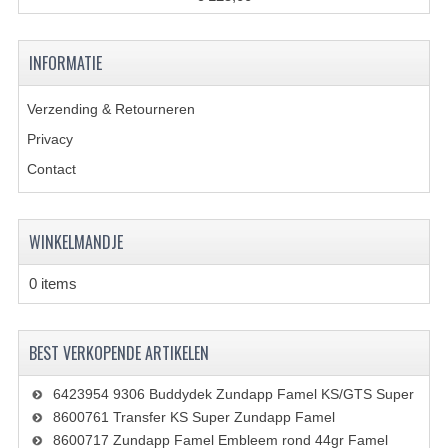
VELGEN EN SPAKEN
ALUMINIUM VELGEN
INFORMATIE
CHROMEN VELGEN
Verzending & Retourneren
SPAKEN
Privacy
WIELEN DIVERSEN
Contact
SCHOKBREKERS
WINKELMANDJE
SLOTEN
0 items
STUUR EN BEDIENING
COCKPIT ONDERDELEN
BEST VERKOPENDE ARTIKELEN
HANDELS EN HANDVATTEN
6423954 9306 Buddydek Zundapp Famel KS/GTS Super
MAGURA BLOKHANDELS
8600761 Transfer KS Super Zundapp Famel
8600717 Zundapp Famel Embleem rond 44gr Famel