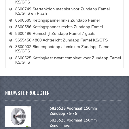
KS/GTS
KABELS
8600749 Stertankdop met slot voor Zundapp Famel
KS/GTS en Flash
SPIEGELS
8600585 Kettingspanner links Zundapp Famel
STUREN
8600586 Kettingspanner rechts Zundapp Famel
8600496 Remschijf Zundapp Famel 7 gaats
TELLER ONDERDELEN
5655456 4800 Achterlicht Zundapp Famel KS/GTS
8600902 Binnenpootdop aluminium Zundapp Famel
TELLERS COMPLEET
KS/GTS
8600525 Kettingkast zwart compleet voor Zundapp Famel
SPATBORDEN EN KENTEKENPLATEN
KS/GTS
TANK
VERLICHTING EN ELEKTRA
NIEUWSTE PRODUCTEN
ACCU'S EN CLAXONS
6826528 Voornaaf 150mm
ACHTERLICHTEN
Zundapp 75-76
6826528 Voornaaf 150mm
KABELBOMEN
Zund...
meer