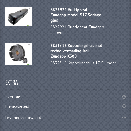
KOPLAMPEN
6823924 Buddy seat
Zundapp model 517 Seringa
RICHTINGAANWIJZERS
glad
6823924 Buddy seat Zundapp
SCHAKELAARS
...
meer
VOORVORK ONDERDELEN
6833316 Koppelingshuis met
rechte vertanding Jasil
VOORVORK COMPLEET
Zundapp KS80
6833316 Koppelingshuis 17-5...
meer
VOORVORK 517
VOORVORK 529 TROMMEL
EXTRA
VOORVORK 530 SCHIJFREM
over ons
MOTORBLOK DELEN
Privacybeleid
CARBURATEURDELEN
Leveringsvoorwaarden
CARBURATEURS EN SPROEIERS