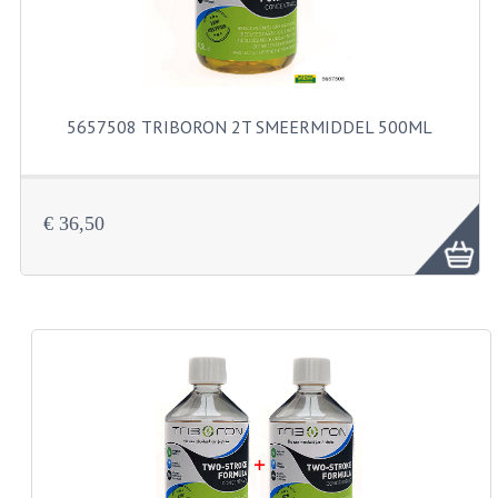
BUITENBANDEN 19"
BUITENBANDEN 21"
5657508 TRIBORON 2T SMEERMIDDEL 500ML
BEPLATING
BOUTENSETS
€ 36,50
ZUNDAPP 515 RVS
ZUNDAPP 517 RVS
ZUNDAPP 529 RVS
BUDDY SEATS
BUDDY OVERTREKKEN
BUDDY SEAT ONDERDELEN