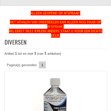
ZUNDAPP
ALLEEN GEOPEND OP AFSPRAAK!
FRAME DELEN
HET AFHALEN VAN ONDERDELEN KAN ALLEEN NOG MAAR OP
AFSPRAAK.
ACHTERBRUG
BEL EERST 0622 898280 ANDERS STAAT U VOOR EEN DICHTE
DEUR.
BAGAGEDRAGERS EN VOETSTEUNEN
DIVERSEN
BANDEN
Artikel
1
tot en met
3
(van
3
artikelen)
BINNENBANDEN
Pagina(s) gevonden:
1
BINNENBANDEN 16-21"
BUITENBANDEN
BUITENBANDEN 16"
BUITENBANDEN 17"
BUITENBANDEN 18"