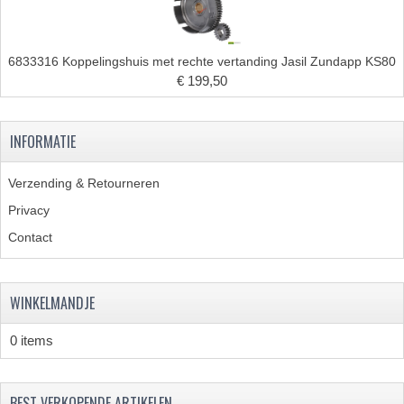
CARBURATEURS
SPROEIERSET BING 26MM
6833316 Koppelingshuis met rechte vertanding Jasil Zundapp KS80
€ 199,50
SPROEIERSET BING KLEIN 44-021
SPROEIERSET BING KLEIN NT 44-031
INFORMATIE
SPROEIERSET BING ZESKANT 44-051
Verzending & Retourneren
SPROEIERSET MIKUNI ZESKANT
Privacy
Contact
CARTERDELEN
CILINDERS EN ZUIGERS
WINKELMANDJE
CILINDERKITS
0 items
CILINDERKOPPEN
ZUIGERS EN ZUIGERVEREN
BEST VERKOPENDE ARTIKELEN