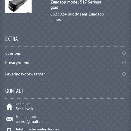
Zundapp model 517 Seringa
glad
PEDALEN
6823924 Buddy seat Zundapp
...
meer
SPRUITSTUKKEN EN RUBBERS
TANDWIELEN
EXTRA
ACHTERTANDWIELEN
over ons
VOORTANDWIELEN
Privacybeleid
UITLATEN EN BOCHTEN
Leveringsvoorwaarden
UITLATEN
CONTACT
UITLAATBOCHTEN
Kaaidijk 1
UITLAATONDERDELEN
Schalkwijk
VERSNELLING EN KOPPELING
Email ons op:
winkel@matton.nl
KOPPELING ONDERDELEN
Telefonische ondersteuning: