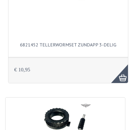
VELGEN EN SPAKEN
ALUMINIUM VELGEN
CHROMEN VELGEN
SPAKEN
6821452 TELLERWORMSET ZUNDAPP 3-DELIG
WIELEN DIVERSEN
SCHOKBREKERS
€ 10,95
SLOTEN
STUUR EN BEDIENING
COCKPIT ONDERDELEN
HANDELS EN HANDVATTEN
MAGURA BLOKHANDELS