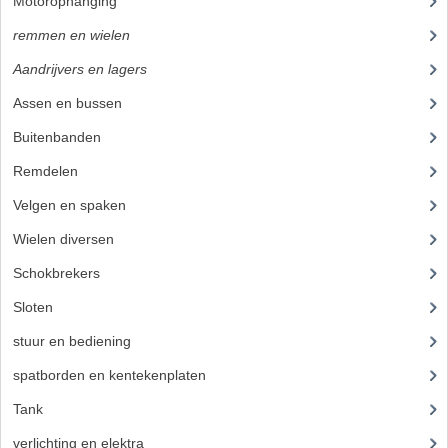
Motorophanging
(17)
PAKKINGEN
remmen en wielen
(193)
TANDWIELEN
Aandrijvers en lagers
(9)
UITLATEN
Assen en bussen
(26)
VERSNELLING
Buitenbanden
(17)
KS100 ONDERDELEN
Remdelen
(80)
Velgen en spaken
(38)
KS125 ONDERDELEN
Wielen diversen
(23)
KS175 ONDERDELEN
Schokbrekers
(25)
ZUNDAPP FAMEL
Sloten
(12)
NOS
stuur en bediening
(307)
KREIDLER
spatborden en kentekenplaten
(46)
Tank
(54)
MOTORBLOK DELEN
verlichting en elektra
(121)