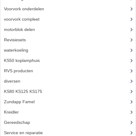
CARBURATEURS EN SPROEIERS
Voorvork onderdelen
(93)
SPROEIERSET MIKUNI ZESKANT
voorvork compleet
(30)
SPROEIERSET BING KLEIN 44-021
motorblok delen
(712)
Revisiesets
(85)
SPROEIERSET BING KLEIN NT 44-031
waterkoeling
(50)
SPROEIERSET BING ZESKANT 44-051
KS50 koplamphuis
(22)
CARTERDELEN
RVS producten
(127)
CILINDERS EN ZUIGERS
diversen
(3)
KETTINGEN
KS80 KS125 KS175
(310)
Zundapp Famel
(61)
KRUKASSEN
Kreidler
(648)
LAGERS EN KEERRINGEN
Gereedschap
(5)
ONTSTEKINGSDELEN
Service en reparatie
(23)