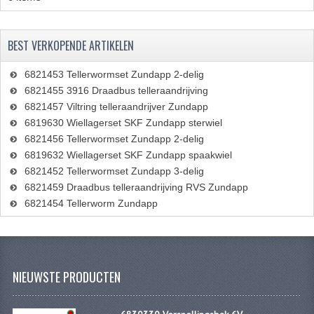
KABELS
BEST VERKOPENDE ARTIKELEN
SPIEGELS
STUREN
6821453 Tellerwormset Zundapp 2-delig
6821455 3916 Draadbus telleraandrijving
TELLER ONDERDELEN
6821457 Viltring telleraandrijver Zundapp
6819630 Wiellagerset SKF Zundapp sterwiel
TELLERS COMPLEET
6821456 Tellerwormset Zundapp 2-delig
6819632 Wiellagerset SKF Zundapp spaakwiel
TANK
6821452 Tellerwormset Zundapp 3-delig
6821459 Draadbus telleraandrijving RVS Zundapp
VERLICHTING EN ELEKTRA
6821454 Tellerworm Zundapp
ACCU'S EN CLAXONS
ACHTERLICHTEN
NIEUWSTE PRODUCTEN
KABELBOMEN
KOPLAMPEN