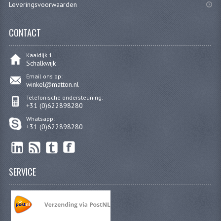
Leveringsvoorwaarden
KABELS
CONTACT
LAMPEN
Kaaidijk 1
BA7S
Schalkwijk
BA9S
Email ons op:
winkel@matton.nl
E10
Telefonische ondersteuning:
+31 (0)622898280
BA15S
Whatsapp:
+31 (0)622898280
BAX15D
BAY15D
SERVICE
BA20D
PX15D
LICHTSNOER EN KRIMPKOUS