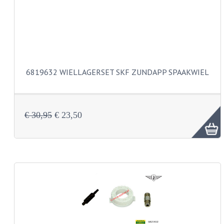
BUDDY SEATS
CRANKS EN STANDAARDS
EMBLEMEN EN STICKERS
FRAMEBEUGELS
6819632 WIELLAGERSET SKF ZUNDAPP SPAAKWIEL
KETTINGKASTEN
MOTOROPHANGING
€ 30,95
€ 23,50
REMMEN EN WIELEN
AANDRIJVERS EN LAGERS
ASSEN EN BUSSEN
BUITENBANDEN
REMDELEN