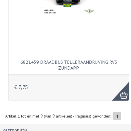
VERSNELLING ONDERDELEN
REVISIESETS
REVISIE 3 BAK HAND
REVISIE 3 BAK VOET
REVISIE 4 BAK VOET
6821459 DRAADBUS TELLERAANDRIJVING RVS
ZUNDAPP
REVISIE 5 BAK VOET
REVISIE KS80/314 MOTORBLOK
€ 7,75
REVISIE KS125/285 MOTORBLOK
OVERIG
Artikel
1
tot en met
9
(van
9
artikelen) - Pagina(s) gevonden:
1
WATERKOELING
KS50 KOPLAMPHUIS