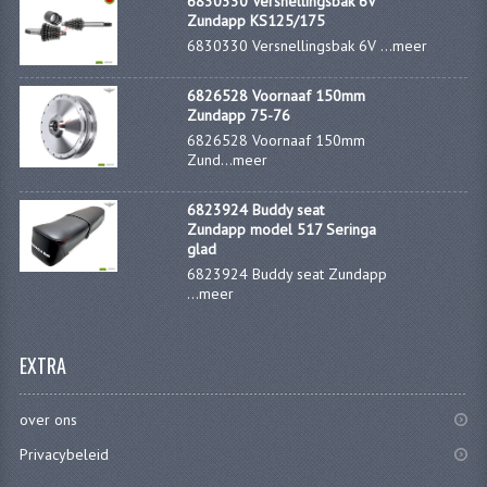
6830330 Versnellingsbak 6V
Zundapp KS125/175
RICHTINGAANWIJZERS
6830330 Versnellingsbak 6V ...
meer
SCHAKELAARS
6826528 Voornaaf 150mm
Zundapp 75-76
VOORVORK
6826528 Voornaaf 150mm
Zund...
meer
GEREEDSCHAP
SERVICE EN REPARATIE
6823924 Buddy seat
Zundapp model 517 Seringa
glad
REVISIE ZUNDAPP MOTORBLOK
6823924 Buddy seat Zundapp
...
meer
REVISIE KREIDLER MOTORBLOK
SPAKEN VAN WIELEN
EXTRA
UNIVERSELE ARTIKELEN
over ons
BINNENBANDEN 16-23"
Privacybeleid
BOUGIES