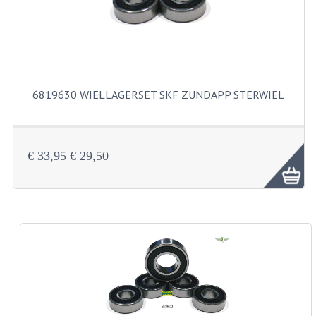
BUITENBANDEN 19"
BUITENBANDEN 21"
BEPLATING
6819630 WIELLAGERSET SKF ZUNDAPP STERWIEL
BOUTENSETS
ZUNDAPP 515 RVS
€ 33,95
€ 29,50
ZUNDAPP 517 RVS
ZUNDAPP 529 RVS
BUDDY SEATS
BUDDY OVERTREKKEN
BUDDY SEAT ONDERDELEN