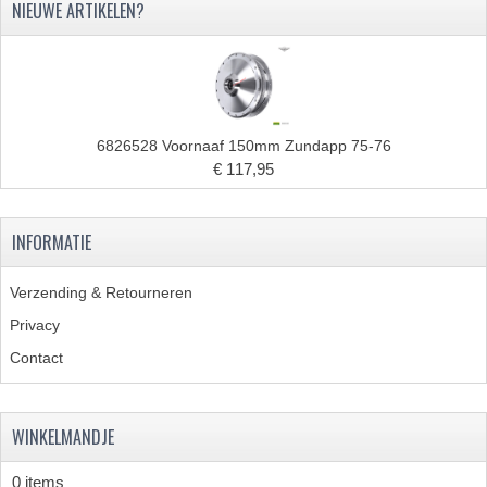
NIEUWE ARTIKELEN?
BUDDY SEAT ONDERDELEN
BUDDY SEATS
CRANKS EN STANDAARDS
6826528 Voornaaf 150mm Zundapp 75-76
EMBLEMEN EN STICKERS
€ 117,95
FRAMEBEPLATING
INFORMATIE
REMMEN EN WIELEN
SCHOKBREKERS
Verzending & Retourneren
Privacy
SLOTEN
Contact
SPATBORDEN EN KENTEKENPLATEN
STUUR EN BEDIENING
WINKELMANDJE
HANDELS EN HANDVATTEN
0 items