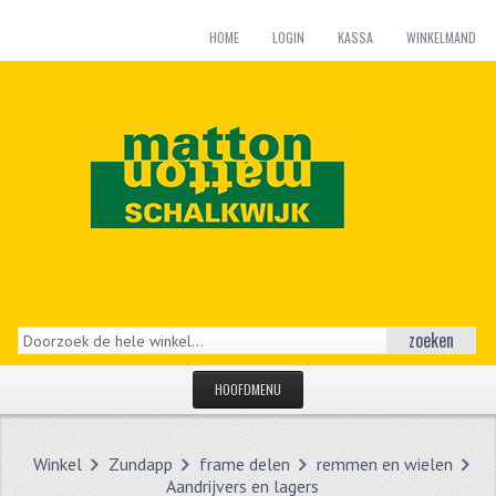
HOME
LOGIN
KASSA
WINKELMAND
zoeken
HOOFDMENU
HOME
Winkel
Zundapp
frame delen
remmen en wielen
CATEGORIEËN
Aandrijvers en lagers