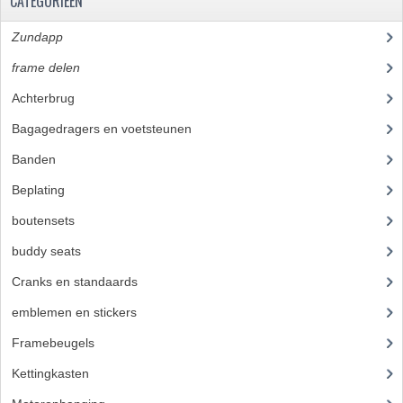
CATEGORIEËN
RVS PRODUCTEN
Zundapp
(2591)
frame delen
(1282)
RVS BOUTEN EN MOEREN
Achterbrug
(19)
DIVERSEN
Bagagedragers en voetsteunen
(24)
KS80 KS125 KS175
Banden
(52)
KS80 ONDERDELEN
Beplating
(41)
boutensets
(24)
KICKSTARTER
buddy seats
(105)
KOPPELING
Cranks en standaards
(24)
KRUKASSEN
emblemen en stickers
(68)
LAGERS EN KEERRINGEN
Framebeugels
(9)
ONTSTEKING
Kettingkasten
(18)