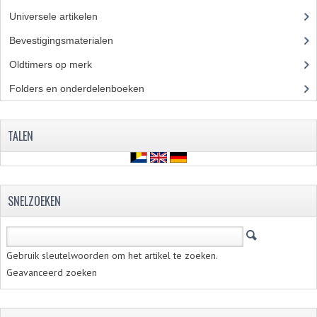
PAKKINGEN
Universele artikelen
(295)
PEDALEN
Bevestigingsmaterialen
(120)
Oldtimers op merk
(73)
REVISIESETS
Folders en onderdelenboeken
(86)
TANDWIELEN
UITLATEN EN BOCHTEN
TALEN
VERSNELLING EN KOPPELING
FRAME ONDERDELEN
SNELZOEKEN
ACHTERBRUG
BAGAGEDRAGERS EN VOETSTEUNEN
Gebruik sleutelwoorden om het artikel te zoeken.
BUDDY SEATS
Geavanceerd zoeken
BUDDY SEAT HOEZEN