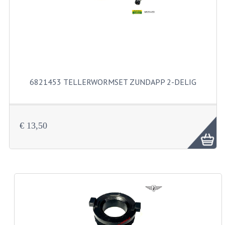
KABELS
SPIEGELS
STUREN
TELLER ONDERDELEN
6821453 TELLERWORMSET ZUNDAPP 2-DELIG
TELLERS COMPLEET
SPATBORDEN EN KENTEKENPLATEN
€ 13,50
TANK
VERLICHTING EN ELEKTRA
ACCU'S EN CLAXONS
ACHTERLICHTEN
KABELBOMEN