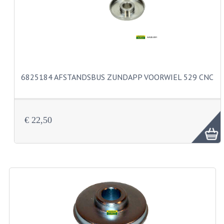
VELGEN EN SPAKEN
ALUMINIUM VELGEN
CHROMEN VELGEN
SPAKEN
6825184 AFSTANDSBUS ZUNDAPP VOORWIEL 529 CNC
WIELEN DIVERSEN
SCHOKBREKERS
€ 22,50
SLOTEN
STUUR EN BEDIENING
COCKPIT ONDERDELEN
HANDELS EN HANDVATTEN
MAGURA BLOKHANDELS