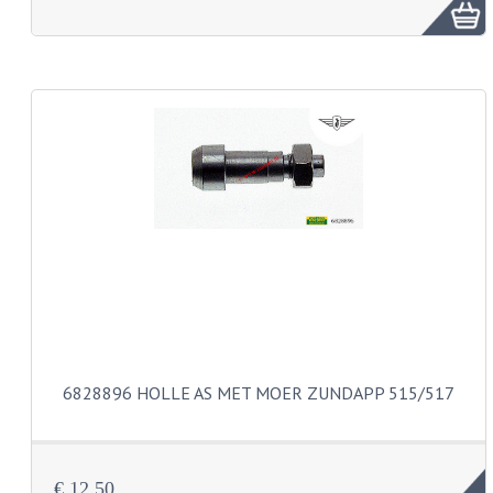
FRAME ONDERDELEN
MOTORBLOK ONDERDELEN
DRIEWIELERS
FOLDERS EN ONDERDELENBOEKEN
MODELOVERZICHTEN PER JAAR
ONDERDELENBOEKEN
ELECTRISCHE SCHEMA'S
ACCOUNT
CONTACT
6828896 HOLLE AS MET MOER ZUNDAPP 515/517
€ 12,50