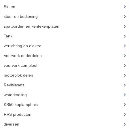
Sloten
(12)
stuur en bediening
(307)
spatborden en kentekenplaten
(46)
Tank
(54)
verlichting en elektra
(121)
Voorvork onderdelen
(93)
voorvork compleet
(30)
motorblok delen
(712)
Revisiesets
(85)
waterkoeling
(50)
KS50 koplamphuis
(22)
RVS producten
(127)
diversen
(3)