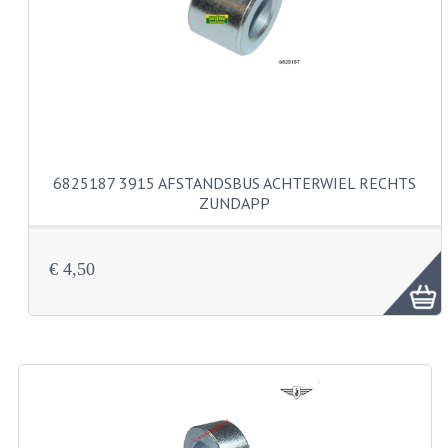
CARBURATEURS
SPROEIERSET BING 26MM
SPROEIERSET BING KLEIN 44-021
SPROEIERSET BING KLEIN NT 44-031
6825187 3915 AFSTANDSBUS ACHTERWIEL RECHTS
SPROEIERSET BING ZESKANT 44-051
ZUNDAPP
SPROEIERSET MIKUNI ZESKANT
CARTERDELEN
€ 4,50
CILINDERS EN ZUIGERS
CILINDERKITS
CILINDERKOPPEN
ZUIGERS EN ZUIGERVEREN