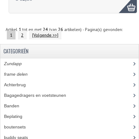
Artikel
1
tot en met
24
(van
26
artikelen) - Pagina(s) gevonden:
1
2
[Volgende >>]
CATEGORIEËN
Zundapp
(2591)
frame delen
(1282)
Achterbrug
(19)
Bagagedragers en voetsteunen
(24)
Banden
(52)
Beplating
(41)
boutensets
(24)
buddy seats
(105)