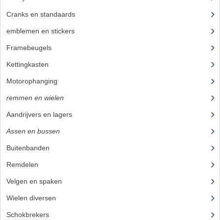
Cranks en standaards
(24)
emblemen en stickers
(68)
Framebeugels
(9)
Kettingkasten
(18)
Motorophanging
(17)
remmen en wielen
(193)
Aandrijvers en lagers
(9)
Assen en bussen
(26)
Buitenbanden
(17)
Remdelen
(80)
Velgen en spaken
(38)
Wielen diversen
(23)
Schokbrekers
(25)