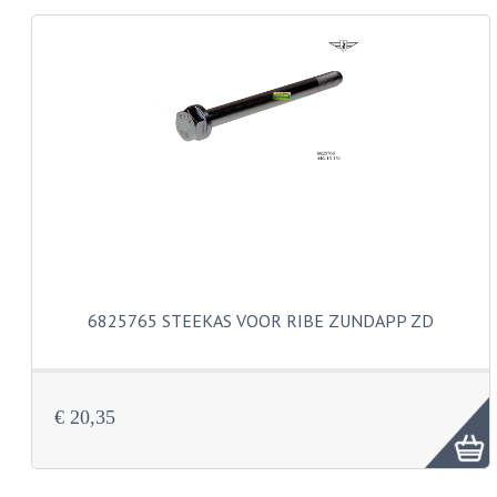
KABELS
LAMPEN
BA7S
BA9S
E10
BA15S
BAX15D
6825765 STEEKAS VOOR RIBE ZUNDAPP ZD
BAY15D
BA20D
€ 20,35
PX15D
LICHTSNOER EN KRIMPKOUS