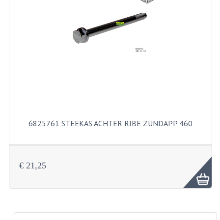
PAKKINGEN
PEDALEN
REVISIESETS
TANDWIELEN
UITLATEN EN BOCHTEN
VERSNELLING EN KOPPELING
6825761 STEEKAS ACHTER RIBE ZUNDAPP 460
FRAME ONDERDELEN
ACHTERBRUG
€ 21,25
BAGAGEDRAGERS EN VOETSTEUNEN
BUDDY SEATS
BUDDY SEAT HOEZEN