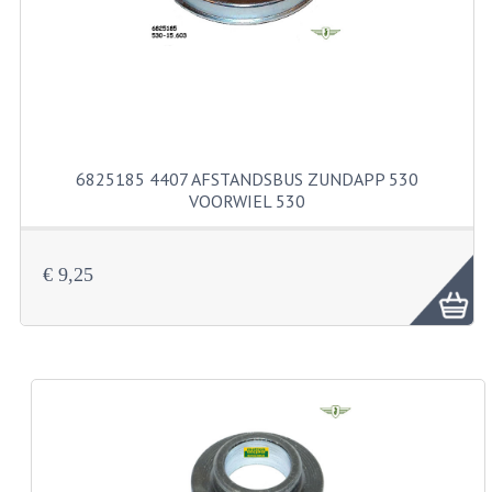
KABELS
SPIEGELS
STUREN
TELLER ONDERDELEN
6825185 4407 AFSTANDSBUS ZUNDAPP 530
TELLERS COMPLEET
VOORWIEL 530
SPATBORDEN EN KENTEKENPLATEN
€ 9,25
TANK
VERLICHTING EN ELEKTRA
ACCU'S EN CLAXONS
ACHTERLICHTEN
KABELBOMEN