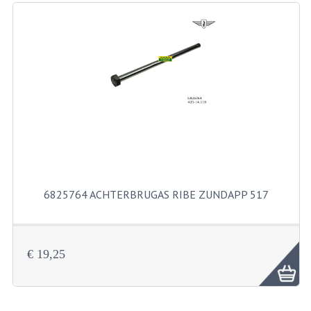
RICHTINGAANWIJZERS
SCHAKELAARS
VOORVORK
GEREEDSCHAP
SERVICE EN REPARATIE
REVISIE ZUNDAPP MOTORBLOK
REVISIE KREIDLER MOTORBLOK
6825764 ACHTERBRUGAS RIBE ZUNDAPP 517
SPAKEN VAN WIELEN
UNIVERSELE ARTIKELEN
€ 19,25
BINNENBANDEN 16-23"
BOUGIES