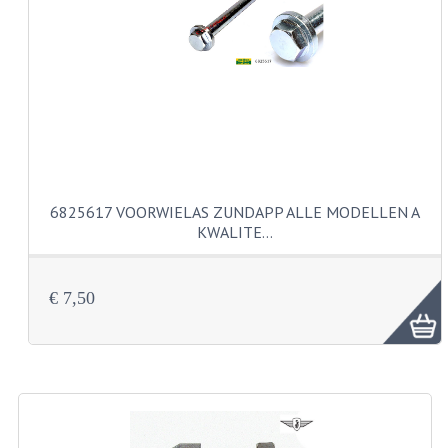
VERSNELLING ONDERDELEN
REVISIESETS
REVISIE 3 BAK HAND
REVISIE 3 BAK VOET
REVISIE 4 BAK VOET
6825617 VOORWIELAS ZUNDAPP ALLE MODELLEN A
KWALITE…
REVISIE 5 BAK VOET
REVISIE KS80/314 MOTORBLOK
€ 7,50
REVISIE KS125/285 MOTORBLOK
OVERIG
WATERKOELING
KS50 KOPLAMPHUIS