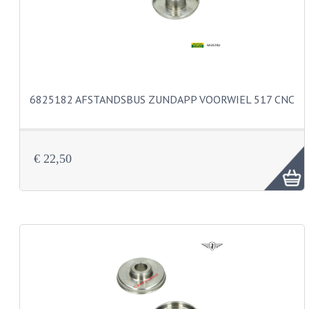
BUDDY SEATS
CRANKS EN STANDAARDS
EMBLEMEN EN STICKERS
FRAMEBEUGELS
6825182 AFSTANDSBUS ZUNDAPP VOORWIEL 517 CNC
KETTINGKASTEN
MOTOROPHANGING
€ 22,50
REMMEN EN WIELEN
AANDRIJVERS EN LAGERS
ASSEN EN BUSSEN
BUITENBANDEN
REMDELEN