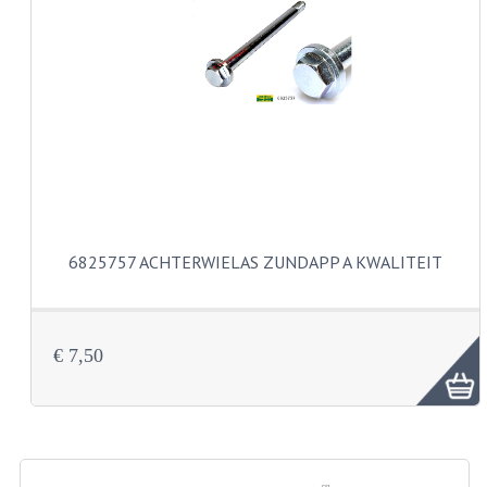
CARBURATEURS EN SPROEIERS
SPROEIERSET MIKUNI ZESKANT
SPROEIERSET BING KLEIN 44-021
SPROEIERSET BING KLEIN NT 44-031
SPROEIERSET BING ZESKANT 44-051
CARTERDELEN
6825757 ACHTERWIELAS ZUNDAPP A KWALITEIT
CILINDERS EN ZUIGERS
KETTINGEN
€ 7,50
KRUKASSEN
LAGERS EN KEERRINGEN
ONTSTEKINGSDELEN