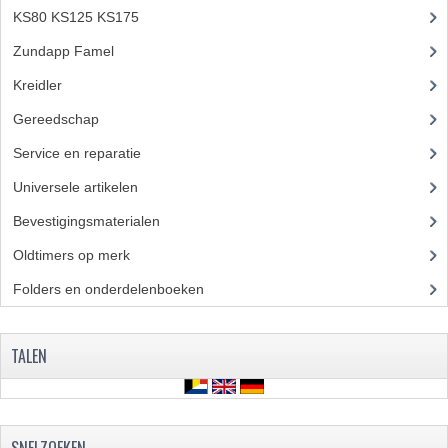
KS80 KS125 KS175
(310)
Zundapp Famel
(61)
Kreidler
(648)
Gereedschap
(5)
Service en reparatie
(23)
Universele artikelen
(295)
Bevestigingsmaterialen
(120)
Oldtimers op merk
(73)
Folders en onderdelenboeken
(86)
TALEN
SNELZOEKEN