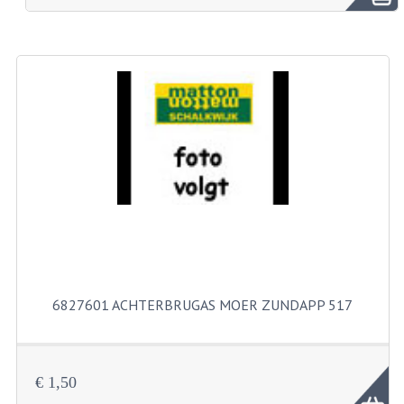
BROMFIETSEN OVERIG
OUDE VOORRAAD
OLDTIMERS OP MERK
SOLEX ONDERDELEN
DE GRABBELTON VAN MATTON
ALLERLEI GEBRUIKTE ONDERDELEN
FRAMEDELEN
TANKS
6827601 ACHTERBRUGAS MOER ZUNDAPP 517
KREIDLER ONDERDELEN GEBRUIKT
MOTORBLOKKEN DIVERSE MERKEN
€ 1,50
PUCH/TOMOS ONDERDELEN GEBRUIKT