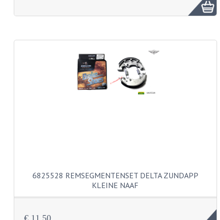
FRAME ONDERDELEN
MOTORBLOK ONDERDELEN
DRIEWIELERS
FOLDERS EN ONDERDELENBOEKEN
MODELOVERZICHTEN PER JAAR
ONDERDELENBOEKEN
ELECTRISCHE SCHEMA'S
ACCOUNT
CONTACT
6825528 REMSEGMENTENSET DELTA ZUNDAPP
KLEINE NAAF
€ 11,50