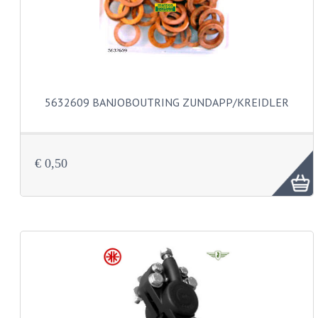
BUDDY SEATS
CRANKS EN STANDAARDS
EMBLEMEN EN STICKERS
FRAMEBEUGELS
5632609 BANJOBOUTRING ZUNDAPP/KREIDLER
KETTINGKASTEN
MOTOROPHANGING
€ 0,50
REMMEN EN WIELEN
AANDRIJVERS EN LAGERS
ASSEN EN BUSSEN
BUITENBANDEN
REMDELEN