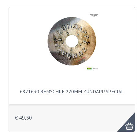
REMLEIDINGEN
SCHOKBREKERS
SMEERMIDDELEN
SPROEIERS
SPROEIERSET BING 26MM
SPROEIERSET BING 33MM
SPROEIERSET BING 6 KANT 44-051
6821630 REMSCHIJF 220MM ZUNDAPP SPECIAL
SPROEIERSET MIKUNI ZESKANT
SPROEIERSET BING NT 44-031
€ 49,50
SPROEIERSET BING KLEIN 44-021