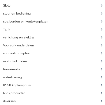
Sloten
(12)
stuur en bediening
(307)
spatborden en kentekenplaten
(46)
Tank
(54)
verlichting en elektra
(121)
Voorvork onderdelen
(93)
voorvork compleet
(30)
motorblok delen
(712)
Revisiesets
(85)
waterkoeling
(50)
KS50 koplamphuis
(22)
RVS producten
(127)
diversen
(3)