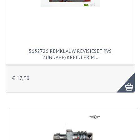
KABELS
SPIEGELS
STUREN
TELLER ONDERDELEN
5632726 REMKLAUW REVISIESET RVS
TELLERS COMPLEET
ZUNDAPP/KREIDLER M…
SPATBORDEN EN KENTEKENPLATEN
€ 17,50
TANK
VERLICHTING EN ELEKTRA
ACCU'S EN CLAXONS
ACHTERLICHTEN
KABELBOMEN