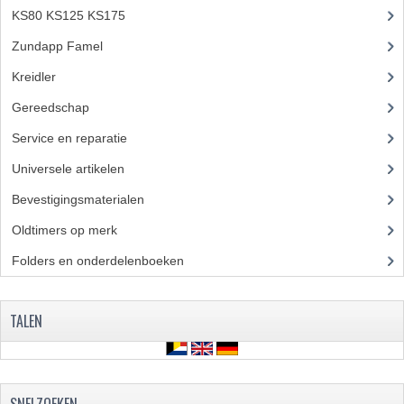
KS80 KS125 KS175
(310)
Zundapp Famel
(61)
Kreidler
(648)
Gereedschap
(5)
Service en reparatie
(23)
Universele artikelen
(295)
Bevestigingsmaterialen
(120)
Oldtimers op merk
(73)
Folders en onderdelenboeken
(86)
TALEN
SNELZOEKEN