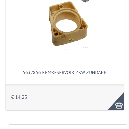
PAKKINGEN
PEDALEN
REVISIESETS
TANDWIELEN
UITLATEN EN BOCHTEN
VERSNELLING EN KOPPELING
5632856 REMRESERVOIR ZKW ZUNDAPP
FRAME ONDERDELEN
ACHTERBRUG
€ 14,25
BAGAGEDRAGERS EN VOETSTEUNEN
BUDDY SEATS
BUDDY SEAT HOEZEN