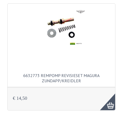
KABELS
LAMPEN
BA7S
BA9S
E10
BA15S
BAX15D
6632773 REMPOMP REVISIESET MAGURA
ZUNDAPP/KREIDLER
BAY15D
BA20D
€ 14,50
PX15D
LICHTSNOER EN KRIMPKOUS