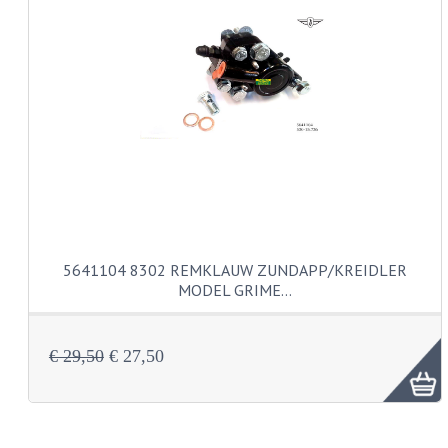
KABELS
SPIEGELS
STUREN
TELLER ONDERDELEN
TELLERS COMPLEET
TANK
5641104 8302 REMKLAUW ZUNDAPP/KREIDLER
VERLICHTING EN ELEKTRA
MODEL GRIME…
ACCU'S EN CLAXONS
ACHTERLICHTEN
€ 29,50
€ 27,50
KABELBOMEN
KOPLAMPEN