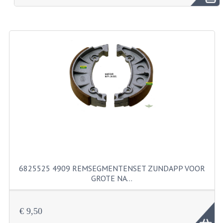
BROMFIETSEN OVERIG
OUDE VOORRAAD
OLDTIMERS OP MERK
SOLEX ONDERDELEN
DE GRABBELTON VAN MATTON
ALLERLEI GEBRUIKTE ONDERDELEN
FRAMEDELEN
TANKS
6825525 4909 REMSEGMENTENSET ZUNDAPP VOOR
KREIDLER ONDERDELEN GEBRUIKT
GROTE NA…
MOTORBLOKKEN DIVERSE MERKEN
€ 9,50
PUCH/TOMOS ONDERDELEN GEBRUIKT