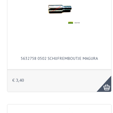
PAKKINGEN
TANDWIELEN
UITLATEN
VERSNELLING
KS100 ONDERDELEN
KS125 ONDERDELEN
5632758 0502 SCHIJFREMBOUTJE MAGURA
KS175 ONDERDELEN
ZUNDAPP FAMEL
€ 3,40
NOS
KREIDLER
MOTORBLOK DELEN