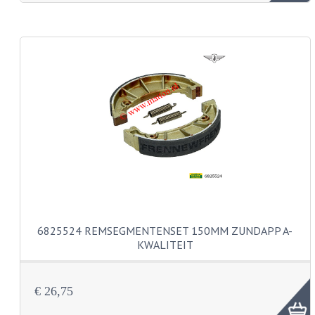
KABEL KLEMBOUT
KABEL HOEDJE
KABEL INSTEEKKIES
KABEL BRUG
KABEL SCHOENTJES
PARKERS EN PLAATSCHROEVEN
TAPEINDEN
VEREN
6825524 REMSEGMENTENSET 150MM ZUNDAPP A-
SPECIAAL VOOR ZUNDAPP
KWALITEIT
SPECIAAL VOOR KREIDLER
€ 26,75
SPECIAAL VOOR YAMAHA