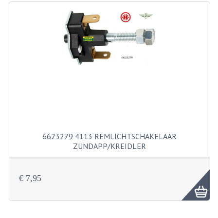
RICHTINGAANWIJZERS
SCHAKELAARS
VOORVORK
GEREEDSCHAP
SERVICE EN REPARATIE
REVISIE ZUNDAPP MOTORBLOK
REVISIE KREIDLER MOTORBLOK
6623279 4113 REMLICHTSCHAKELAAR
ZUNDAPP/KREIDLER
SPAKEN VAN WIELEN
UNIVERSELE ARTIKELEN
€ 7,95
BINNENBANDEN 16-23"
BOUGIES