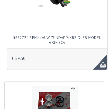
VELGEN EN SPAKEN
ALUMINIUM VELGEN
CHROMEN VELGEN
SPAKEN
5632724 REMKLAUW ZUNDAPP/KREIDLER MODEL
WIELEN DIVERSEN
GRIMECA
SCHOKBREKERS
€ 29,50
SLOTEN
STUUR EN BEDIENING
COCKPIT ONDERDELEN
HANDELS EN HANDVATTEN
MAGURA BLOKHANDELS