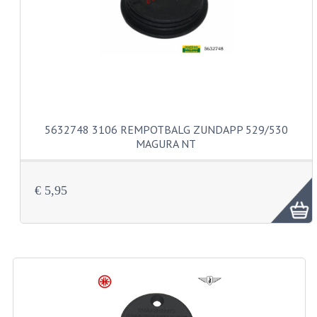
CARBURATEURS
SPROEIERSET BING 26MM
SPROEIERSET BING KLEIN 44-021
SPROEIERSET BING KLEIN NT 44-031
5632748 3106 REMPOTBALG ZUNDAPP 529/530
SPROEIERSET BING ZESKANT 44-051
MAGURA NT
SPROEIERSET MIKUNI ZESKANT
CARTERDELEN
€ 5,95
CILINDERS EN ZUIGERS
CILINDERKITS
CILINDERKOPPEN
ZUIGERS EN ZUIGERVEREN