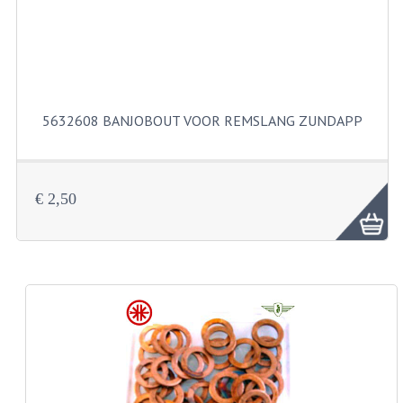
BUITENBANDEN 19"
BUITENBANDEN 21"
BEPLATING
5632608 BANJOBOUT VOOR REMSLANG ZUNDAPP
BOUTENSETS
ZUNDAPP 515 RVS
€ 2,50
ZUNDAPP 517 RVS
ZUNDAPP 529 RVS
BUDDY SEATS
BUDDY OVERTREKKEN
BUDDY SEAT ONDERDELEN