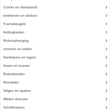
Cranks en standaards
(24)
emblemen en stickers
(68)
Framebeugels
(9)
Kettingkasten
(18)
Motorophanging
(17)
remmen en wielen
(193)
Aandrijvers en lagers
(9)
Assen en bussen
(26)
Buitenbanden
(17)
Remdelen
(80)
Velgen en spaken
(38)
Wielen diversen
(23)
Schokbrekers
(25)