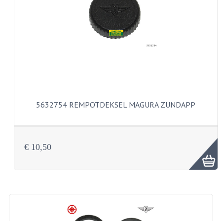
VERSNELLING ONDERDELEN
REVISIESETS
REVISIE 3 BAK HAND
REVISIE 3 BAK VOET
REVISIE 4 BAK VOET
5632754 REMPOTDEKSEL MAGURA ZUNDAPP
REVISIE 5 BAK VOET
REVISIE KS80/314 MOTORBLOK
€ 10,50
REVISIE KS125/285 MOTORBLOK
OVERIG
WATERKOELING
KS50 KOPLAMPHUIS