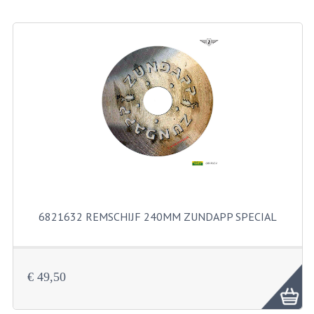
BEVESTIGINGSMATERIALEN
RVS
MOEREN
MOEREN
BORGMOEREN
DOPMOEREN
FLENSMOEREN
RINGEN
6821632 REMSCHIJF 240MM ZUNDAPP SPECIAL
BORGRINGEN
ONDERLEGRINGEN
€ 49,50
VEERRINGEN