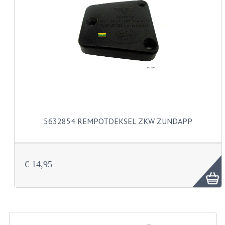
CARBURATEURS EN SPROEIERS
SPROEIERSET MIKUNI ZESKANT
SPROEIERSET BING KLEIN 44-021
SPROEIERSET BING KLEIN NT 44-031
SPROEIERSET BING ZESKANT 44-051
CARTERDELEN
5632854 REMPOTDEKSEL ZKW ZUNDAPP
CILINDERS EN ZUIGERS
KETTINGEN
€ 14,95
KRUKASSEN
LAGERS EN KEERRINGEN
ONTSTEKINGSDELEN