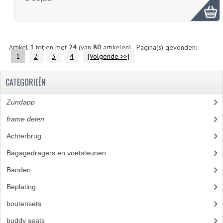
Artikel
1
tot en met
24
(van
80
artikelen) - Pagina(s) gevonden:
1
2
3
4
[Volgende >>]
CATEGORIEËN
Zundapp
(2591)
frame delen
(1282)
Achterbrug
(19)
Bagagedragers en voetsteunen
(24)
Banden
(52)
Beplating
(41)
boutensets
(24)
buddy seats
(105)