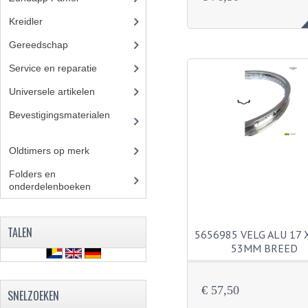
Kreidler
(648)
Gereedschap
(5)
Service en reparatie
(23)
Universele artikelen
(295)
Bevestigingsmaterialen
(12
0)
Oldtimers op merk
(73)
Folders en
onderdelenboeken
(86)
TALEN
5656985 VELG ALU 17 X
53MM BREED
€ 57,50
SNELZOEKEN