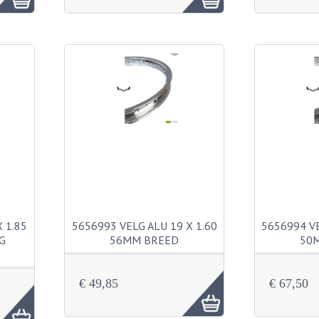
 1.85
5656993 VELG ALU 19 X 1.60
5656994 VE
G
56MM BREED
50
€ 49,85
€ 67,50