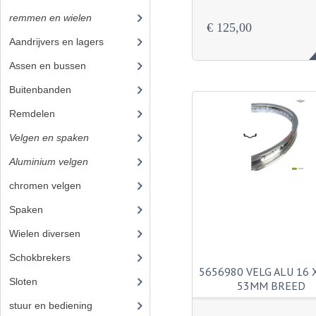
remmen en wielen
(193)
€ 125,00
Aandrijvers en lagers
(9)
Assen en bussen
(26)
Buitenbanden
(17)
Remdelen
(80)
Velgen en spaken
(38)
Aluminium velgen
(20)
chromen velgen
(10)
Spaken
(6)
Wielen diversen
(23)
Schokbrekers
(25)
5656980 VELG ALU 16 X
Sloten
(12)
53MM BREED
stuur en bediening
(307)