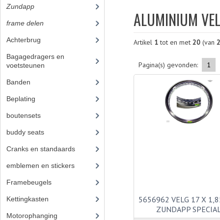
Zundapp
(2590)
ALUMINIUM VE
frame delen
(1282)
Achterbrug
(19)
Artikel
1
tot en met
20
(van
Bagagedragers en
Pagina(s) gevonden:
1
voetsteunen
(24)
Banden
(52)
Beplating
(41)
boutensets
(24)
buddy seats
(105)
Cranks en standaards
(24)
emblemen en stickers
(68)
Framebeugels
(9)
5656962 VELG 17 X 1,8
Kettingkasten
(18)
ZUNDAPP SPECIA
Motorophanging
(17)