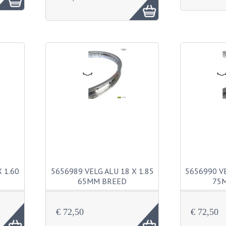
 1.60
5656989 VELG ALU 18 X 1.85
5656990 VE
65MM BREED
75
€ 72,50
€ 72,50