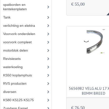
€ 55,00
spatborden en
kentekenplaten
(46)
Tank
(54)
verlichting en elektra
(121)
Voorvork onderdelen
(93)
voorvork compleet
(30)
motorblok delen
(712)
Revisiesets
(85)
waterkoeling
(50)
KS50 koplamphuis
(22)
RVS producten
(127)
5656982 VELG ALU 17 X
diversen
(3)
80MM BREED
KS80 KS125 KS175
(309)
€ 76,50
Zundapp Famel
(61)