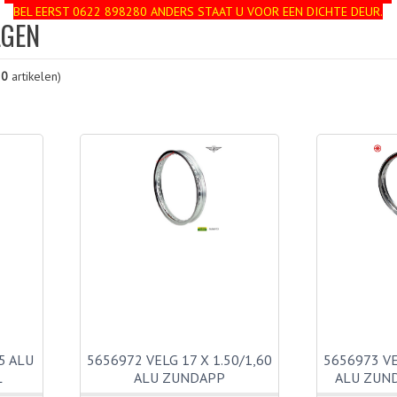
BEL EERST 0622 898280 ANDERS STAAT U VOOR EEN DICHTE DEUR.
LGEN
20
artikelen)
5 ALU
5656972 VELG 17 X 1.50/1,60
5656973 VE
L
ALU ZUNDAPP
ALU ZUN