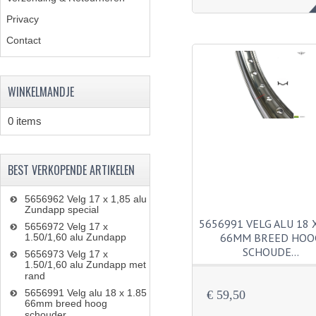
Privacy
Contact
WINKELMANDJE
0 items
BEST VERKOPENDE ARTIKELEN
5656962 Velg 17 x 1,85 alu
Zundapp special
5656991 VELG ALU 18 X
5656972 Velg 17 x
66MM BREED HOO
1.50/1,60 alu Zundapp
SCHOUDE…
5656973 Velg 17 x
1.50/1,60 alu Zundapp met
rand
5656991 Velg alu 18 x 1.85
€ 59,50
66mm breed hoog
schouder