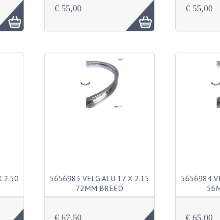
€ 55,00
€ 55,00
 2.50
5656983 VELG ALU 17 X 2.15
5656984 VE
72MM BREED
56
€ 67,50
€ 65,00