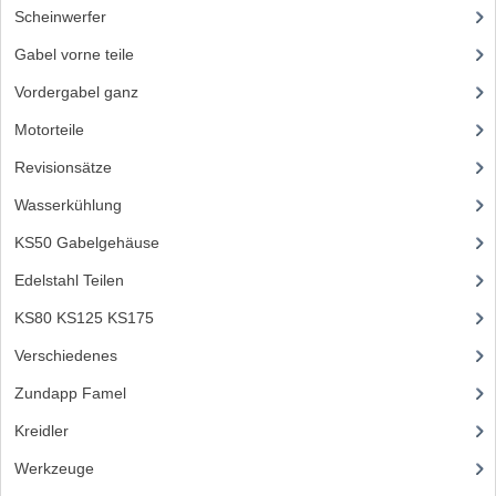
BATTERIE UND HORN
Scheinwerfer
(31)
BLINKER
Gabel vorne teile
(93)
KABELSÄTZE
Vordergabel ganz
(30)
Motorteile
(712)
RÜCKLICHT
Revisionsätze
(85)
SCHALTER
Wasserkühlung
(50)
SCHEINWERFER
KS50 Gabelgehäuse
(22)
EMBLEME UND AUFKLEBER
Edelstahl Teilen
(127)
FEDERBEINE
KS80 KS125 KS175
(310)
Verschiedenes
(3)
GABEL
Zundapp Famel
(61)
GEPÄCKTRÄGER UND FUSSSTÜTZEN
Kreidler
(648)
LENKER ARMATUREN
Werkzeuge
(5)