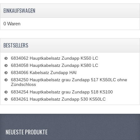
BA15S
EINKAUFSWAGEN
BAX15D
0 Waren
BAY15D
BA20D
BESTSELLERS
PX15D
6834062 Hauptkabelsatz Zundapp KS50 LC
6834058 Hauptkabelsatz Zundapp KS80 LC
BREMSFÜHRUNGEN
6834066 Kabelsatz Zundapp HAI
6834250 Hauptkabelsatz grau Zundapp 517 KS50LC ohne
DÜSEN
Zündschloss
6834254 Hauptkabelsatz grau Zundapp 518 KS100
DÜSENSATZ BING 26MM
6834261 Hauptkabelsatz Zundapp 530 KS50LC
DÜSENSATZ BING 33MM
DÜSENSATZ BING 6 KANT 44-051
NEUESTE PRODUKTE
DÜSENSATZ MIKUNI SECHSKANT