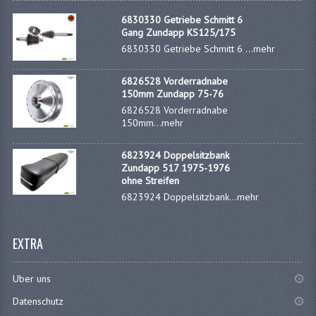
DÜSENSATZ BING 44-031
6830330 Getriebe Schmitt 6
Gang Zundapp KS125/175
DÜSENSATZ BING 44-021 (KLEIN)
6830330 Getriebe Schmitt 6 ...
mehr
FEDERBEINE
6826528 Vorderradnabe
150mm Zundapp 75-76
LICHTSNOER EN KRIMPKOUS
6826528 Vorderradnabe
150mm...
mehr
SCHLÄUCHE 16-23"
6823924 Doppelsitzbank
SCHMIERSTOFFE
Zundapp 517 1975-1976
ohne Streifen
ZÜGE
6823924 Doppelsitzbank...
mehr
ZÜNDKERZEN
EXTRA
MOTOR VARIA
EDELSTAHL
Uber uns
Datenschutz
MUTTER