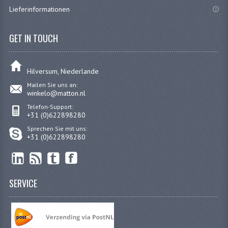
Lieferinformationen
MOEREN
BORGMOEREN
GET IN TOUCH
DOPMOEREN
Hilversum, Niederlande
FLENSMOEREN
Mailen Sie uns an:
winkelo@matton.nl
RINGE
Telefon-Support:
+31 (0)622898280
BORGRINGEN
Sprechen Sie mit uns:
+31 (0)622898280
ONDERLEGRINGEN
VEERRINGEN
CARROSSERIERINGEN
SERVICE
SCHRAUBEN
CILINDERKOP BOUTEN