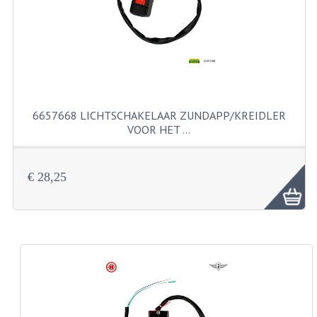
KABELS
SPIEGELS
STUREN
TELLER ONDERDELEN
6657668 LICHTSCHAKELAAR ZUNDAPP/KREIDLER
TELLERS COMPLEET
VOOR HET …
SPATBORDEN EN KENTEKENPLATEN
€ 28,25
TANK
VERLICHTING EN ELEKTRA
ACCU'S EN CLAXONS
ACHTERLICHTEN
KABELBOMEN