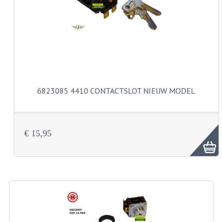
CARBURATEURS
SPROEIERSET BING 26MM
SPROEIERSET BING KLEIN 44-021
SPROEIERSET BING KLEIN NT 44-031
6823085 4410 CONTACTSLOT NIEUW MODEL
SPROEIERSET BING ZESKANT 44-051
SPROEIERSET MIKUNI ZESKANT
CARTERDELEN
€ 15,95
CILINDERS EN ZUIGERS
CILINDERKITS
CILINDERKOPPEN
ZUIGERS EN ZUIGERVEREN