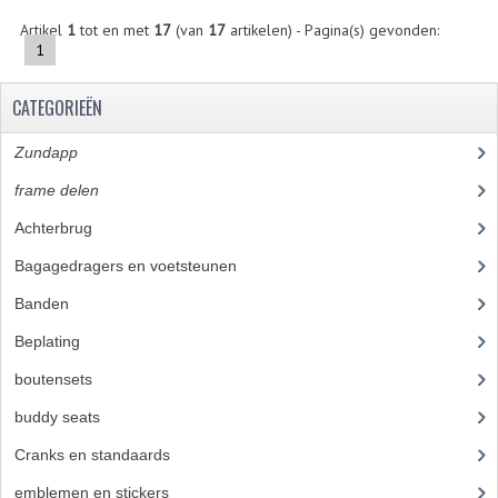
Artikel
1
tot en met
17
(van
17
artikelen) - Pagina(s) gevonden:
REMLEIDINGEN
1
SCHOKBREKERS
CATEGORIEËN
SMEERMIDDELEN
Zundapp
(2591)
SPROEIERS
frame delen
(1282)
SPROEIERSET BING 26MM
Achterbrug
(19)
Bagagedragers en voetsteunen
(24)
SPROEIERSET BING 33MM
Banden
(52)
SPROEIERSET BING 6 KANT 44-051
Beplating
(41)
SPROEIERSET MIKUNI ZESKANT
boutensets
(24)
SPROEIERSET BING NT 44-031
buddy seats
(105)
SPROEIERSET BING KLEIN 44-021
Cranks en standaards
(24)
emblemen en stickers
(68)