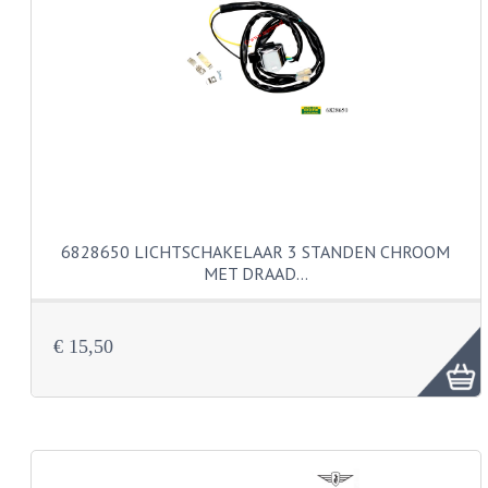
PAKKINGEN
TANDWIELEN
UITLATEN
VERSNELLING
KS100 ONDERDELEN
KS125 ONDERDELEN
6828650 LICHTSCHAKELAAR 3 STANDEN CHROOM
KS175 ONDERDELEN
MET DRAAD…
ZUNDAPP FAMEL
€ 15,50
NOS
KREIDLER
MOTORBLOK DELEN