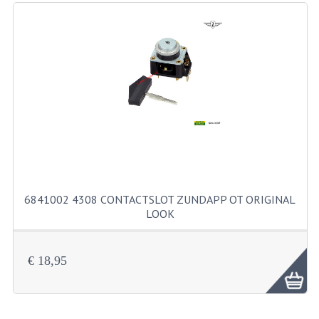
RICHTINGAANWIJZERS
SCHAKELAARS
VOORVORK
GEREEDSCHAP
SERVICE EN REPARATIE
REVISIE ZUNDAPP MOTORBLOK
REVISIE KREIDLER MOTORBLOK
6841002 4308 CONTACTSLOT ZUNDAPP OT ORIGINAL
LOOK
SPAKEN VAN WIELEN
UNIVERSELE ARTIKELEN
€ 18,95
BINNENBANDEN 16-23"
BOUGIES