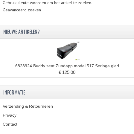
Gebruik sleutelwoorden om het artikel te zoeken.
BROMFIETSEN OVERIG
Geavanceerd zoeken
OUDE VOORRAAD
OLDTIMERS OP MERK
NIEUWE ARTIKELEN?
SOLEX ONDERDELEN
DE GRABBELTON VAN MATTON
6823924 Buddy seat Zundapp model 517 Seringa glad
ALLERLEI GEBRUIKTE ONDERDELEN
€ 125,00
FRAMEDELEN
TANKS
INFORMATIE
KREIDLER ONDERDELEN GEBRUIKT
Verzending & Retourneren
Privacy
MOTORBLOKKEN DIVERSE MERKEN
Contact
PUCH/TOMOS ONDERDELEN GEBRUIKT