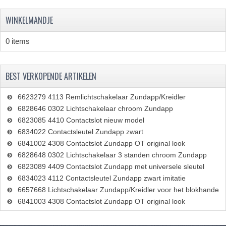
ZUNDAPP ONDERDELEN GEBRUIKT
WINKELMANDJE
FRAME DELEN
0 items
REMDELEN GEBRUIKT
CADEAUTIPS (NIET ACTIEF)
BEST VERKOPENDE ARTIKELEN
FRAME ONDERDELEN
6623279 4113 Remlichtschakelaar Zundapp/Kreidler
6828646 0302 Lichtschakelaar chroom Zundapp
MOTOR ONDERDELEN
6823085 4410 Contactslot nieuw model
6834022 Contactsleutel Zundapp zwart
SACHS ONDERDELEN
6841002 4308 Contactslot Zundapp OT original look
6828648 0302 Lichtschakelaar 3 standen chroom Zundapp
FRAME ONDERDELEN
6823089 4409 Contactslot Zundapp met universele sleutel
MOTOR ONDERDELEN
6834023 4112 Contactsleutel Zundapp zwart imitatie
6657668 Lichtschakelaar Zundapp/Kreidler voor het blokhande
PUCH ONDERDELEN
6841003 4308 Contactslot Zundapp OT original look
HONDA MB/MT/MTX/MBX/NSR