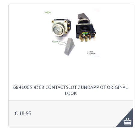
KABELS
LAMPEN
BA7S
BA9S
E10
BA15S
BAX15D
6841003 4308 CONTACTSLOT ZUNDAPP OT ORIGINAL
LOOK
BAY15D
BA20D
€ 18,95
PX15D
LICHTSNOER EN KRIMPKOUS