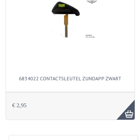
PAKKINGEN
PEDALEN
REVISIESETS
TANDWIELEN
UITLATEN EN BOCHTEN
VERSNELLING EN KOPPELING
6834022 CONTACTSLEUTEL ZUNDAPP ZWART
FRAME ONDERDELEN
ACHTERBRUG
€ 2,95
BAGAGEDRAGERS EN VOETSTEUNEN
BUDDY SEATS
BUDDY SEAT HOEZEN