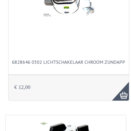
VERSNELLING ONDERDELEN
REVISIESETS
REVISIE 3 BAK HAND
REVISIE 3 BAK VOET
REVISIE 4 BAK VOET
6828646 0302 LICHTSCHAKELAAR CHROOM ZUNDAPP
REVISIE 5 BAK VOET
REVISIE KS80/314 MOTORBLOK
€ 12,00
REVISIE KS125/285 MOTORBLOK
OVERIG
WATERKOELING
KS50 KOPLAMPHUIS