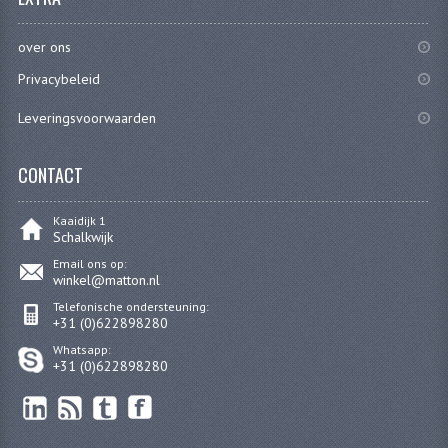
over ons
Privacybeleid
Leveringsvoorwaarden
CONTACT
Kaaidijk 1
Schalkwijk
Email ons op:
winkel@matton.nl
Telefonische ondersteuning:
+31 (0)622898280
Whatsapp:
+31 (0)622898280