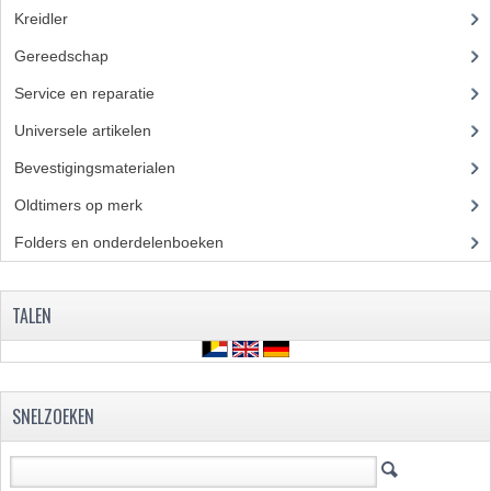
KABEL KLEMBOUT
Kreidler
(648)
Gereedschap
(5)
KABEL HOEDJE
Service en reparatie
(23)
KABEL INSTEEKKIES
Universele artikelen
(295)
KABEL BRUG
Bevestigingsmaterialen
(120)
KABEL SCHOENTJES
Oldtimers op merk
(73)
PARKERS EN PLAATSCHROEVEN
Folders en onderdelenboeken
(86)
TAPEINDEN
TALEN
VEREN
SPECIAAL VOOR ZUNDAPP
SNELZOEKEN
SPECIAAL VOOR KREIDLER
SPECIAAL VOOR YAMAHA