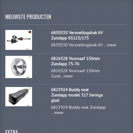
FRAME ONDERDELEN
NIEUWSTE PRODUCTEN
MOTORBLOK ONDERDELEN
DRIEWIELERS
6830330 Versnellingsbak 6V
Zundapp KS125/175
FOLDERS EN ONDERDELENBOEKEN
6830330 Versnellingsbak 6V ...
meer
MODELOVERZICHTEN PER JAAR
6826528 Voornaaf 150mm
Zundapp 75-76
ONDERDELENBOEKEN
6826528 Voornaaf 150mm
Zund...
meer
ELECTRISCHE SCHEMA'S
6823924 Buddy seat
ACCOUNT
Zundapp model 517 Seringa
glad
CONTACT
6823924 Buddy seat Zundapp
...
meer
EXTRA