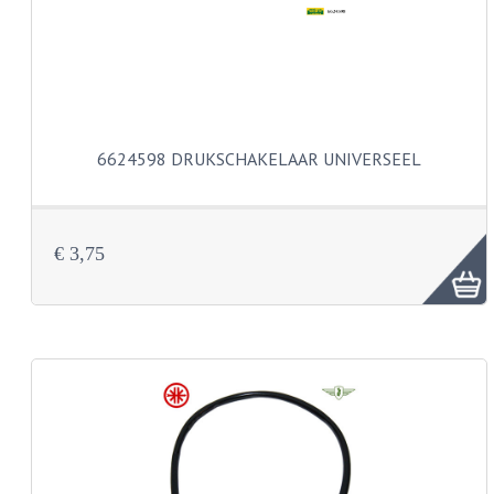
BUDDY SEATS
CRANKS EN STANDAARDS
EMBLEMEN EN STICKERS
FRAMEBEUGELS
6624598 DRUKSCHAKELAAR UNIVERSEEL
KETTINGKASTEN
MOTOROPHANGING
€ 3,75
REMMEN EN WIELEN
AANDRIJVERS EN LAGERS
ASSEN EN BUSSEN
BUITENBANDEN
REMDELEN