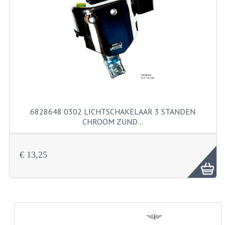
RVS PRODUCTEN
RVS BOUTEN EN MOEREN
DIVERSEN
KS80 KS125 KS175
KS80 ONDERDELEN
6828648 0302 LICHTSCHAKELAAR 3 STANDEN
CHROOM ZUND…
KICKSTARTER
KOPPELING
€ 13,25
KRUKASSEN
LAGERS EN KEERRINGEN
ONTSTEKING