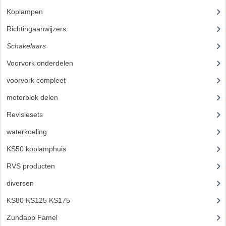
CARROSSERIERINGEN
Koplampen
(31)
BOUTEN
Richtingaanwijzers
(21)
CILINDERKOP BOUTEN
Schakelaars
(17)
Voorvork onderdelen
(93)
LENSKOP BOUTEN
voorvork compleet
(30)
KRUISKOP BOUTEN
motorblok delen
(712)
ZESKANT BOUTEN
Revisiesets
(85)
INBUS BOUTEN
waterkoeling
(50)
OOG BOUTEN
KS50 koplamphuis
(22)
RVS producten
(127)
KABEL ONDERDELEN
diversen
(3)
KABEL STELBOUTEN
KS80 KS125 KS175
(310)
KABEL NIPPELS
Zundapp Famel
(61)