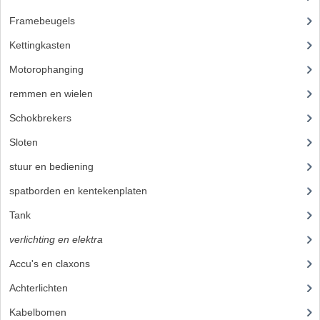
BEVESTIGINGSMATERIALEN
Framebeugels
(9)
RVS
Kettingkasten
(18)
MOEREN
Motorophanging
(17)
MOEREN
remmen en wielen
(193)
Schokbrekers
(25)
BORGMOEREN
Sloten
(12)
DOPMOEREN
stuur en bediening
(307)
FLENSMOEREN
spatborden en kentekenplaten
(46)
RINGEN
Tank
(54)
BORGRINGEN
verlichting en elektra
(121)
Accu's en claxons
(14)
ONDERLEGRINGEN
Achterlichten
(27)
VEERRINGEN
Kabelbomen
(11)