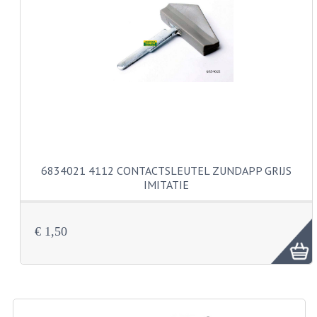
CARBURATEURS EN SPROEIERS
SPROEIERSET MIKUNI ZESKANT
SPROEIERSET BING KLEIN 44-021
SPROEIERSET BING KLEIN NT 44-031
SPROEIERSET BING ZESKANT 44-051
CARTERDELEN
6834021 4112 CONTACTSLEUTEL ZUNDAPP GRIJS
CILINDERS EN ZUIGERS
IMITATIE
KETTINGEN
€ 1,50
KRUKASSEN
LAGERS EN KEERRINGEN
ONTSTEKINGSDELEN