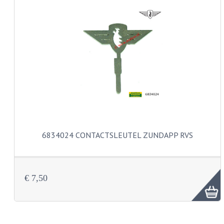
KABELS
SPIEGELS
STUREN
TELLER ONDERDELEN
TELLERS COMPLEET
TANK
6834024 CONTACTSLEUTEL ZUNDAPP RVS
VERLICHTING EN ELEKTRA
ACCU'S EN CLAXONS
ACHTERLICHTEN
€ 7,50
KABELBOMEN
KOPLAMPEN