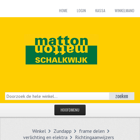
HOME
LOGIN
KASSA
WINKELMAND
zoeken
HOOFDMENU
HOME
Winkel
Zundapp
frame delen
CATEGORIEËN
verlichting en elektra
Richtingaanwijzers