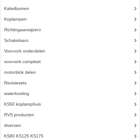
FRAME ONDERDELEN
Kabelbomen
(11)
Koplampen
(31)
MOTORBLOK ONDERDELEN
Richtingaanwijzers
(21)
DRIEWIELERS
Schakelaars
(17)
FOLDERS EN ONDERDELENBOEKEN
Voorvork onderdelen
(93)
MODELOVERZICHTEN PER JAAR
voorvork compleet
(30)
motorblok delen
(712)
ONDERDELENBOEKEN
Revisiesets
(85)
ELECTRISCHE SCHEMA'S
waterkoeling
(50)
ACCOUNT
KS50 koplamphuis
(22)
CONTACT
RVS producten
(127)
diversen
(3)
KS80 KS125 KS175
(310)