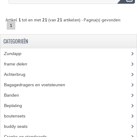
BROMFIETSEN OVERIG
OUDE VOORRAAD
Artikel
1
tot en met
21
(van
21
artikelen) - Pagina(s) gevonden:
1
OLDTIMERS OP MERK
CATEGORIEËN
SOLEX ONDERDELEN
Zundapp
(2591)
DE GRABBELTON VAN MATTON
frame delen
(1282)
ALLERLEI GEBRUIKTE ONDERDELEN
Achterbrug
(19)
FRAMEDELEN
Bagagedragers en voetsteunen
(24)
TANKS
Banden
(52)
KREIDLER ONDERDELEN GEBRUIKT
Beplating
(41)
boutensets
(24)
MOTORBLOKKEN DIVERSE MERKEN
buddy seats
(105)
PUCH/TOMOS ONDERDELEN GEBRUIKT
Cranks en standaards
(24)