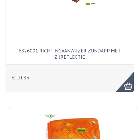
KABELS
SPIEGELS
STUREN
TELLER ONDERDELEN
6826001 RICHTINGAANWIJZER ZUNDAPP MET
TELLERS COMPLEET
ZIJREFLECTIE
SPATBORDEN EN KENTEKENPLATEN
€ 10,95
TANK
VERLICHTING EN ELEKTRA
ACCU'S EN CLAXONS
ACHTERLICHTEN
KABELBOMEN