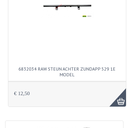
CARBURATEURS EN SPROEIERS
SPROEIERSET MIKUNI ZESKANT
SPROEIERSET BING KLEIN 44-021
SPROEIERSET BING KLEIN NT 44-031
SPROEIERSET BING ZESKANT 44-051
CARTERDELEN
6832034 RAW STEUN ACHTER ZUNDAPP 529 1E
CILINDERS EN ZUIGERS
MODEL
KETTINGEN
€ 12,50
KRUKASSEN
LAGERS EN KEERRINGEN
ONTSTEKINGSDELEN