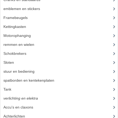
ZUNDAPP ONDERDELEN GEBRUIKT
emblemen en stickers
(68)
FRAME DELEN
Framebeugels
(9)
Kettingkasten
(18)
REMDELEN GEBRUIKT
Motorophanging
(17)
CADEAUTIPS (NIET ACTIEF)
remmen en wielen
(193)
FRAME ONDERDELEN
Schokbrekers
(25)
MOTOR ONDERDELEN
Sloten
(12)
SACHS ONDERDELEN
stuur en bediening
(307)
spatborden en kentekenplaten
(46)
FRAME ONDERDELEN
Tank
(54)
MOTOR ONDERDELEN
verlichting en elektra
(121)
PUCH ONDERDELEN
Accu's en claxons
(14)
HONDA MB/MT/MTX/MBX/NSR
Achterlichten
(27)