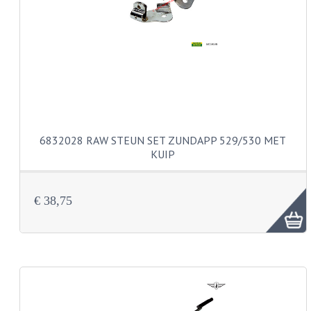
PEDALEN
SPRUITSTUKKEN EN RUBBERS
TANDWIELEN
ACHTERTANDWIELEN
VOORTANDWIELEN
6832028 RAW STEUN SET ZUNDAPP 529/530 MET
KUIP
UITLATEN EN BOCHTEN
UITLATEN
€ 38,75
UITLAATBOCHTEN
UITLAATONDERDELEN
VERSNELLING EN KOPPELING
KOPPELING ONDERDELEN