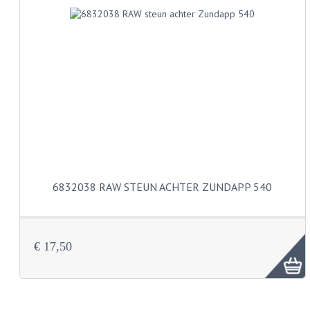
KABELS
SPIEGELS
STUREN
TELLER ONDERDELEN
TELLERS COMPLEET
TANK
6832038 RAW STEUN ACHTER ZUNDAPP 540
VERLICHTING EN ELEKTRA
ACCU'S EN CLAXONS
ACHTERLICHTEN
€ 17,50
KABELBOMEN
KOPLAMPEN