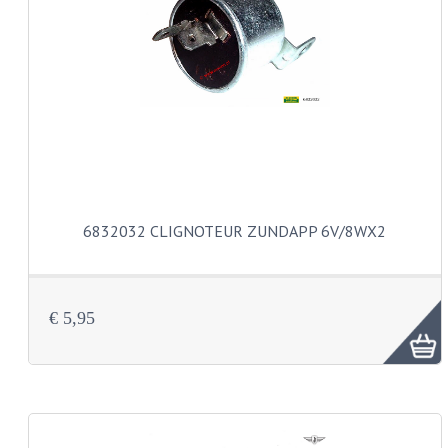
PAKKINGEN
TANDWIELEN
UITLATEN
VERSNELLING
KS100 ONDERDELEN
KS125 ONDERDELEN
6832032 CLIGNOTEUR ZUNDAPP 6V/8WX2
KS175 ONDERDELEN
ZUNDAPP FAMEL
€ 5,95
NOS
KREIDLER
MOTORBLOK DELEN