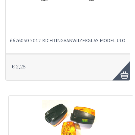
BUITENBANDEN 19"
BUITENBANDEN 21"
BEPLATING
6626050 5012 RICHTINGAANWIJZERGLAS MODEL ULO
BOUTENSETS
ZUNDAPP 515 RVS
€ 2,25
ZUNDAPP 517 RVS
ZUNDAPP 529 RVS
BUDDY SEATS
BUDDY OVERTREKKEN
BUDDY SEAT ONDERDELEN