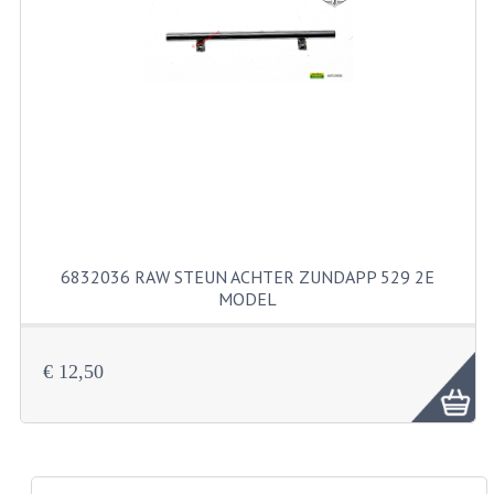
PAKKINGEN
PEDALEN
REVISIESETS
TANDWIELEN
UITLATEN EN BOCHTEN
VERSNELLING EN KOPPELING
6832036 RAW STEUN ACHTER ZUNDAPP 529 2E
FRAME ONDERDELEN
MODEL
ACHTERBRUG
€ 12,50
BAGAGEDRAGERS EN VOETSTEUNEN
BUDDY SEATS
BUDDY SEAT HOEZEN