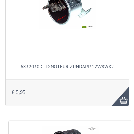
RVS PRODUCTEN
RVS BOUTEN EN MOEREN
DIVERSEN
KS80 KS125 KS175
KS80 ONDERDELEN
6832030 CLIGNOTEUR ZUNDAPP 12V/8WX2
KICKSTARTER
KOPPELING
€ 5,95
KRUKASSEN
LAGERS EN KEERRINGEN
ONTSTEKING