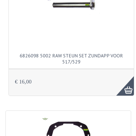
CARBURATEURS
SPROEIERSET BING 26MM
SPROEIERSET BING KLEIN 44-021
SPROEIERSET BING KLEIN NT 44-031
6826098 5002 RAW STEUN SET ZUNDAPP VOOR
SPROEIERSET BING ZESKANT 44-051
517/529
SPROEIERSET MIKUNI ZESKANT
CARTERDELEN
€ 16,00
CILINDERS EN ZUIGERS
CILINDERKITS
CILINDERKOPPEN
ZUIGERS EN ZUIGERVEREN