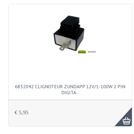
KABELS
LAMPEN
BA7S
BA9S
E10
BA15S
BAX15D
6832042 CLIGNOTEUR ZUNDAPP 12V/1-100W 2 PIN
DIGITA…
BAY15D
BA20D
€ 5,95
PX15D
LICHTSNOER EN KRIMPKOUS