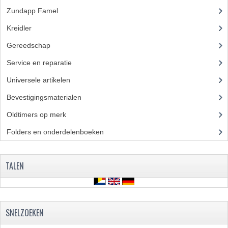
Zundapp Famel
(61)
Kreidler
(648)
Gereedschap
(5)
Service en reparatie
(23)
Universele artikelen
(295)
Bevestigingsmaterialen
(120)
Oldtimers op merk
(73)
Folders en onderdelenboeken
(86)
TALEN
SNELZOEKEN