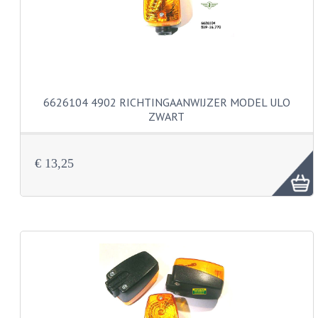
BUDDY SEATS
CRANKS EN STANDAARDS
EMBLEMEN EN STICKERS
FRAMEBEUGELS
6626104 4902 RICHTINGAANWIJZER MODEL ULO
ZWART
KETTINGKASTEN
MOTOROPHANGING
€ 13,25
REMMEN EN WIELEN
AANDRIJVERS EN LAGERS
ASSEN EN BUSSEN
BUITENBANDEN
REMDELEN