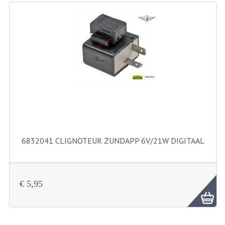
RICHTINGAANWIJZERS
SCHAKELAARS
VOORVORK
GEREEDSCHAP
SERVICE EN REPARATIE
REVISIE ZUNDAPP MOTORBLOK
REVISIE KREIDLER MOTORBLOK
6832041 CLIGNOTEUR ZUNDAPP 6V/21W DIGITAAL
SPAKEN VAN WIELEN
UNIVERSELE ARTIKELEN
€ 5,95
BINNENBANDEN 16-23"
BOUGIES