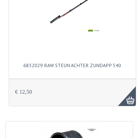
VERSNELLING ONDERDELEN
REVISIESETS
REVISIE 3 BAK HAND
REVISIE 3 BAK VOET
REVISIE 4 BAK VOET
6832029 RAW STEUN ACHTER ZUNDAPP 540
REVISIE 5 BAK VOET
REVISIE KS80/314 MOTORBLOK
€ 12,50
REVISIE KS125/285 MOTORBLOK
OVERIG
WATERKOELING
KS50 KOPLAMPHUIS