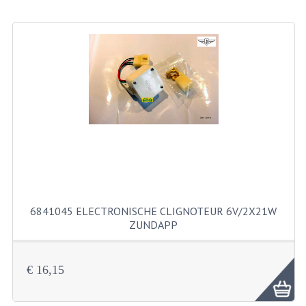
BEVESTIGINGSMATERIALEN
RVS
MOEREN
MOEREN
BORGMOEREN
DOPMOEREN
FLENSMOEREN
RINGEN
6841045 ELECTRONISCHE CLIGNOTEUR 6V/2X21W
ZUNDAPP
BORGRINGEN
ONDERLEGRINGEN
€ 16,15
VEERRINGEN