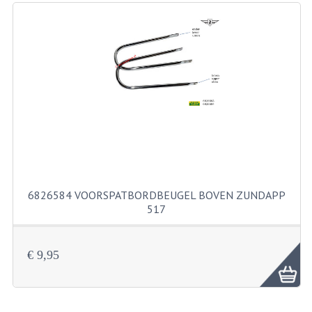
RICHTINGAANWIJZERS
SCHAKELAARS
VOORVORK
GEREEDSCHAP
SERVICE EN REPARATIE
REVISIE ZUNDAPP MOTORBLOK
REVISIE KREIDLER MOTORBLOK
6826584 VOORSPATBORDBEUGEL BOVEN ZUNDAPP
517
SPAKEN VAN WIELEN
UNIVERSELE ARTIKELEN
€ 9,95
BINNENBANDEN 16-23"
BOUGIES