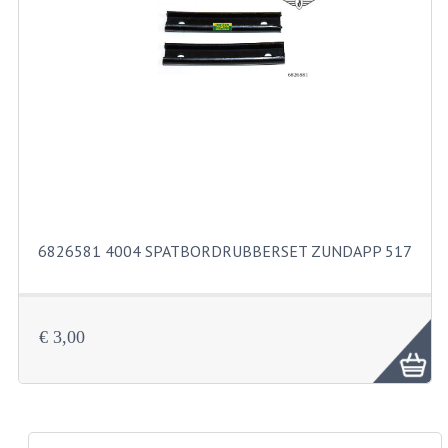
PAKKINGEN
PEDALEN
REVISIESETS
TANDWIELEN
UITLATEN EN BOCHTEN
VERSNELLING EN KOPPELING
6826581 4004 SPATBORDRUBBERSET ZUNDAPP 517
FRAME ONDERDELEN
ACHTERBRUG
€ 3,00
BAGAGEDRAGERS EN VOETSTEUNEN
BUDDY SEATS
BUDDY SEAT HOEZEN