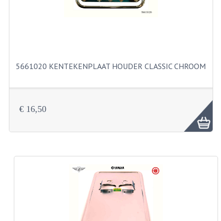
BUITENBANDEN 19"
BUITENBANDEN 21"
BEPLATING
5661020 KENTEKENPLAAT HOUDER CLASSIC CHROOM
BOUTENSETS
ZUNDAPP 515 RVS
€ 16,50
ZUNDAPP 517 RVS
ZUNDAPP 529 RVS
BUDDY SEATS
BUDDY OVERTREKKEN
BUDDY SEAT ONDERDELEN