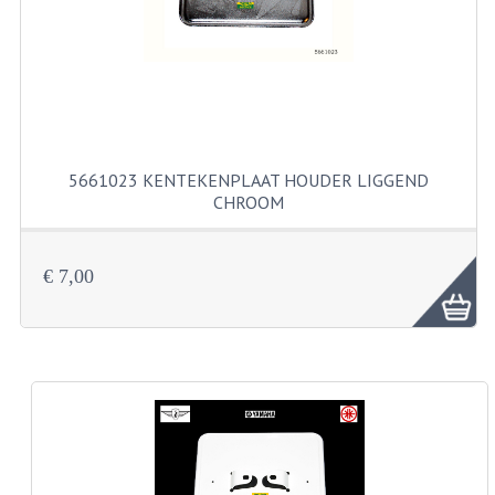
KABELS
SPIEGELS
STUREN
TELLER ONDERDELEN
5661023 KENTEKENPLAAT HOUDER LIGGEND
TELLERS COMPLEET
CHROOM
SPATBORDEN EN KENTEKENPLATEN
€ 7,00
TANK
VERLICHTING EN ELEKTRA
ACCU'S EN CLAXONS
ACHTERLICHTEN
KABELBOMEN