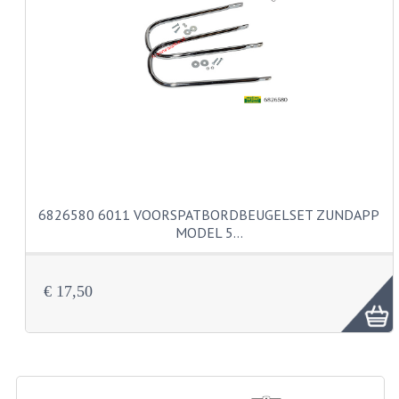
CARBURATEURS EN SPROEIERS
SPROEIERSET MIKUNI ZESKANT
SPROEIERSET BING KLEIN 44-021
SPROEIERSET BING KLEIN NT 44-031
SPROEIERSET BING ZESKANT 44-051
CARTERDELEN
6826580 6011 VOORSPATBORDBEUGELSET ZUNDAPP
CILINDERS EN ZUIGERS
MODEL 5…
KETTINGEN
€ 17,50
KRUKASSEN
LAGERS EN KEERRINGEN
ONTSTEKINGSDELEN