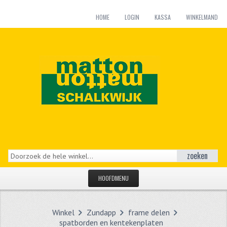
HOME
LOGIN
KASSA
WINKELMAND
zoeken
HOOFDMENU
HOME
Winkel
Zundapp
frame delen
CATEGORIEËN
spatborden en kentekenplaten