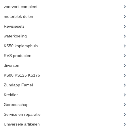
voorvork compleet
(30)
motorblok delen
(712)
Revisiesets
(85)
waterkoeling
(50)
KS50 koplamphuis
(22)
RVS producten
(127)
diversen
(3)
KS80 KS125 KS175
(309)
Zundapp Famel
(61)
Kreidler
(648)
Gereedschap
(5)
Service en reparatie
(23)
Universele artikelen
(295)