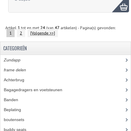
Artikel
1
tot en met
24
(van
47
artikelen) - Pagina(s) gevonden:
1
2
[Volgende >>]
CATEGORIEËN
Zundapp
(2590)
frame delen
(1282)
Achterbrug
(19)
Bagagedragers en voetsteunen
(24)
Banden
(52)
Beplating
(41)
boutensets
(24)
buddy seats
(105)