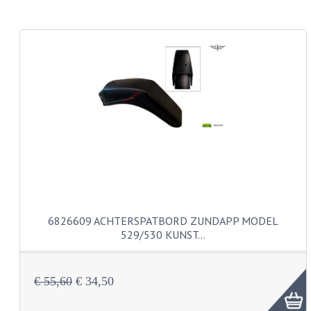
CARROSSERIERINGEN
BOUTEN
CILINDERKOP BOUTEN
LENSKOP BOUTEN
KRUISKOP BOUTEN
ZESKANT BOUTEN
INBUS BOUTEN
OOG BOUTEN
6826609 ACHTERSPATBORD ZUNDAPP MODEL
KABEL ONDERDELEN
529/530 KUNST…
KABEL STELBOUTEN
€ 55,60
€ 34,50
KABEL NIPPELS