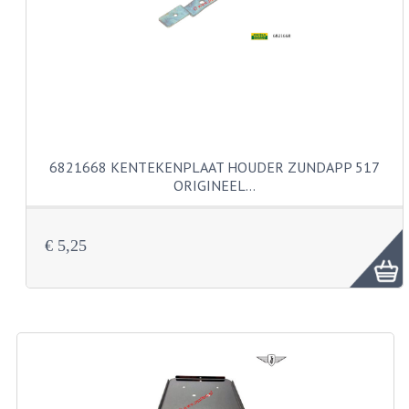
CARBURATEURS
SPROEIERSET BING 26MM
SPROEIERSET BING KLEIN 44-021
SPROEIERSET BING KLEIN NT 44-031
6821668 KENTEKENPLAAT HOUDER ZUNDAPP 517
SPROEIERSET BING ZESKANT 44-051
ORIGINEEL…
SPROEIERSET MIKUNI ZESKANT
CARTERDELEN
€ 5,25
CILINDERS EN ZUIGERS
CILINDERKITS
CILINDERKOPPEN
ZUIGERS EN ZUIGERVEREN