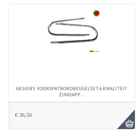
KABELS
LAMPEN
BA7S
BA9S
E10
BA15S
BAX15D
6826585 VOORSPATBORDBEUGELSET A KWALITEIT
ZUNDAPP …
BAY15D
BA20D
€ 36,50
PX15D
LICHTSNOER EN KRIMPKOUS