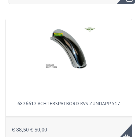
BROMFIETSEN OVERIG
OUDE VOORRAAD
OLDTIMERS OP MERK
SOLEX ONDERDELEN
DE GRABBELTON VAN MATTON
ALLERLEI GEBRUIKTE ONDERDELEN
FRAMEDELEN
TANKS
6826612 ACHTERSPATBORD RVS ZUNDAPP 517
KREIDLER ONDERDELEN GEBRUIKT
MOTORBLOKKEN DIVERSE MERKEN
€ 88,50
€ 50,00
PUCH/TOMOS ONDERDELEN GEBRUIKT