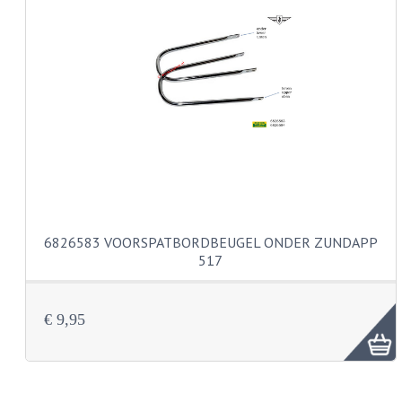
KABELS
SPIEGELS
STUREN
TELLER ONDERDELEN
TELLERS COMPLEET
TANK
6826583 VOORSPATBORDBEUGEL ONDER ZUNDAPP
VERLICHTING EN ELEKTRA
517
ACCU'S EN CLAXONS
ACHTERLICHTEN
€ 9,95
KABELBOMEN
KOPLAMPEN