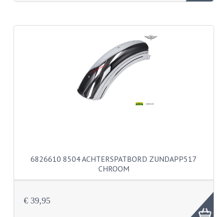
KABEL KLEMBOUT
KABEL HOEDJE
KABEL INSTEEKKIES
KABEL BRUG
KABEL SCHOENTJES
PARKERS EN PLAATSCHROEVEN
TAPEINDEN
VEREN
6826610 8504 ACHTERSPATBORD ZUNDAPP517
SPECIAAL VOOR ZUNDAPP
CHROOM
SPECIAAL VOOR KREIDLER
€ 39,95
SPECIAAL VOOR YAMAHA