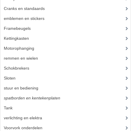
Cranks en standaards
(24)
emblemen en stickers
(68)
Framebeugels
(9)
Kettingkasten
(18)
Motorophanging
(17)
remmen en wielen
(193)
Schokbrekers
(25)
Sloten
(12)
stuur en bediening
(307)
spatborden en kentekenplaten
(46)
Tank
(54)
verlichting en elektra
(121)
Voorvork onderdelen
(93)