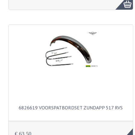
FRAME ONDERDELEN
MOTORBLOK ONDERDELEN
DRIEWIELERS
FOLDERS EN ONDERDELENBOEKEN
MODELOVERZICHTEN PER JAAR
ONDERDELENBOEKEN
ELECTRISCHE SCHEMA'S
ACCOUNT
CONTACT
6826619 VOORSPATBORDSET ZUNDAPP 517 RVS
€ 63,50