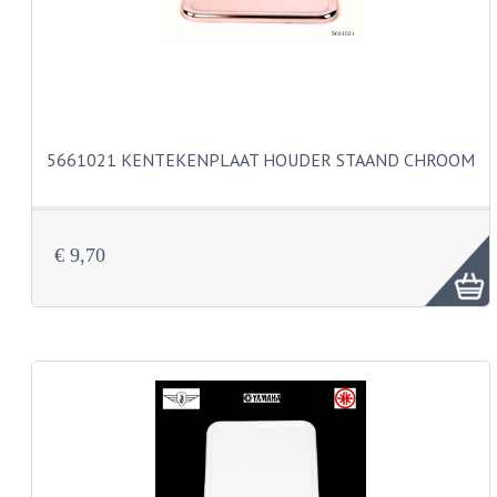
BUDDY SEATS
CRANKS EN STANDAARDS
EMBLEMEN EN STICKERS
FRAMEBEUGELS
5661021 KENTEKENPLAAT HOUDER STAAND CHROOM
KETTINGKASTEN
MOTOROPHANGING
€ 9,70
REMMEN EN WIELEN
AANDRIJVERS EN LAGERS
ASSEN EN BUSSEN
BUITENBANDEN
REMDELEN