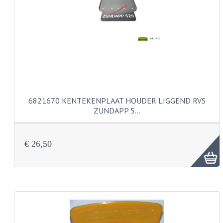
PEDALEN
SPRUITSTUKKEN EN RUBBERS
TANDWIELEN
ACHTERTANDWIELEN
VOORTANDWIELEN
6821670 KENTEKENPLAAT HOUDER LIGGEND RVS
ZUNDAPP 5…
UITLATEN EN BOCHTEN
UITLATEN
€ 26,50
UITLAATBOCHTEN
UITLAATONDERDELEN
VERSNELLING EN KOPPELING
KOPPELING ONDERDELEN