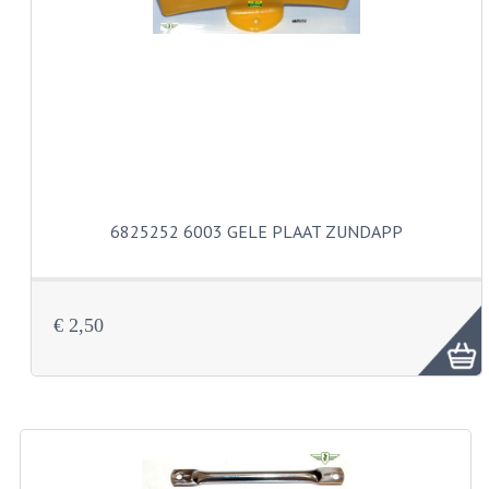
VERSNELLING ONDERDELEN
REVISIESETS
REVISIE 3 BAK HAND
REVISIE 3 BAK VOET
REVISIE 4 BAK VOET
6825252 6003 GELE PLAAT ZUNDAPP
REVISIE 5 BAK VOET
REVISIE KS80/314 MOTORBLOK
€ 2,50
REVISIE KS125/285 MOTORBLOK
OVERIG
WATERKOELING
KS50 KOPLAMPHUIS