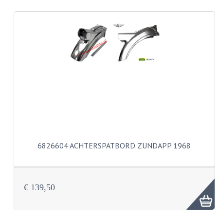
REMLEIDINGEN
SCHOKBREKERS
SMEERMIDDELEN
SPROEIERS
SPROEIERSET BING 26MM
SPROEIERSET BING 33MM
SPROEIERSET BING 6 KANT 44-051
6826604 ACHTERSPATBORD ZUNDAPP 1968
SPROEIERSET MIKUNI ZESKANT
SPROEIERSET BING NT 44-031
€ 139,50
SPROEIERSET BING KLEIN 44-021