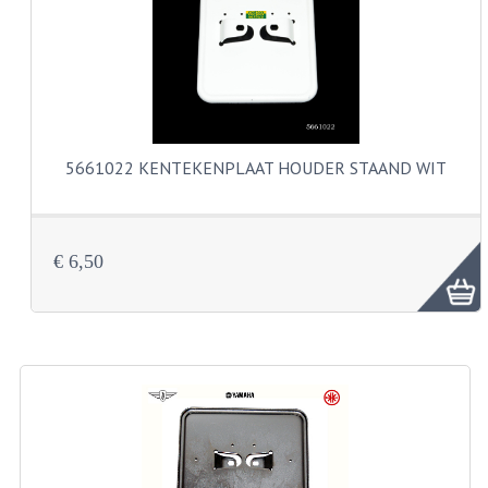
VELGEN EN SPAKEN
ALUMINIUM VELGEN
CHROMEN VELGEN
SPAKEN
5661022 KENTEKENPLAAT HOUDER STAAND WIT
WIELEN DIVERSEN
SCHOKBREKERS
€ 6,50
SLOTEN
STUUR EN BEDIENING
COCKPIT ONDERDELEN
HANDELS EN HANDVATTEN
MAGURA BLOKHANDELS