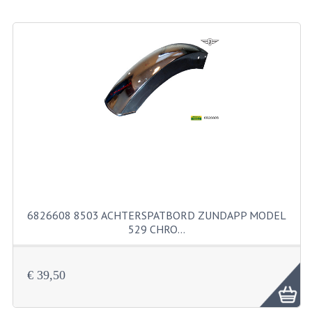
BEVESTIGINGSMATERIALEN
RVS
MOEREN
MOEREN
BORGMOEREN
DOPMOEREN
FLENSMOEREN
RINGEN
6826608 8503 ACHTERSPATBORD ZUNDAPP MODEL
529 CHRO…
BORGRINGEN
ONDERLEGRINGEN
€ 39,50
VEERRINGEN