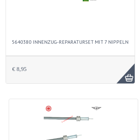
TACHORADER UND LAGERSATZE
WELLEN UND BUCHSE
CRANK UND PEDALE
5640380 INNENZUG-REPARATURSET MIT 7 NIPPELN
FEDERBEINE
GEPACKTRAGER UND FUSSRASTEN
€ 8,95
KETTENKASTEN
MOTORTRÄGER
RAHMENTEILE
REIFEN
INNEN SCHLÄUCHE