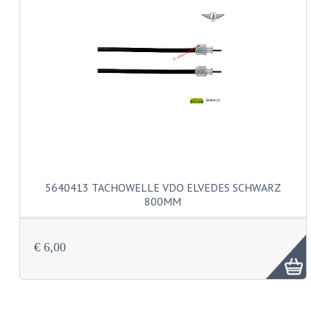
HEBELS UND GRIFFBEZÜGE
LENKER
RÜCKBLICKSPIEGEL
TACHOS
TACHOTEILE
ZÜGE
SCHLÖSSER
5640413 TACHOWELLE VDO ELVEDES SCHWARZ
800MM
SCHUTZBLECHE NUMMERSCHILDHALTER
SCHWINGARM
€ 6,00
SITZBÄNKE
SITZBANK ÜBERZUG