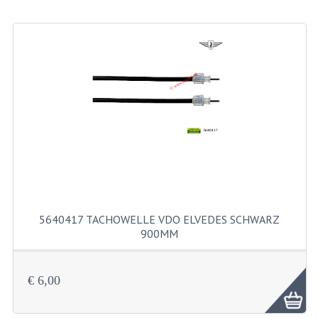
MOEREN
BORGMOEREN
DOPMOEREN
FLENSMOEREN
RINGE
BORGRINGEN
ONDERLEGRINGEN
5640417 TACHOWELLE VDO ELVEDES SCHWARZ
VEERRINGEN
900MM
CARROSSERIERINGEN
€ 6,00
SCHRAUBEN
CILINDERKOP BOUTEN