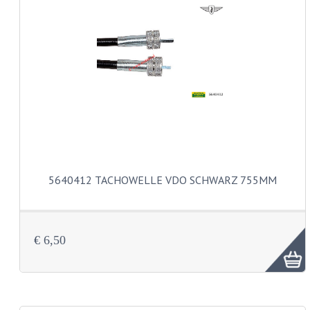
BATTERIE UND HORN
BLINKER
KABELSÄTZE
RÜCKLICHT
SCHALTER
SCHEINWERFER
EMBLEME UND AUFKLEBER
5640412 TACHOWELLE VDO SCHWARZ 755MM
FEDERBEINE
GABEL
€ 6,50
GEPÄCKTRÄGER UND FUSSSTÜTZEN
LENKER ARMATUREN