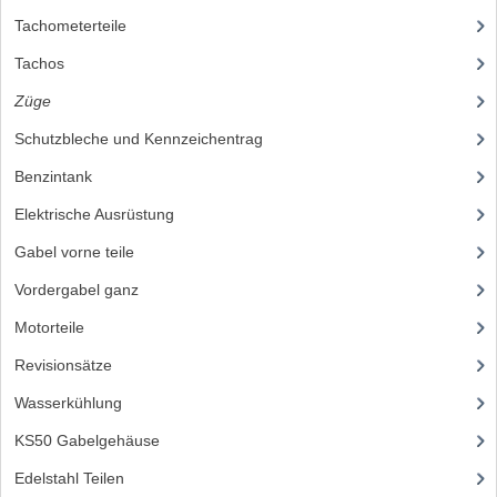
Tachometerteile
(24)
Tachos
(29)
Züge
(59)
Schutzbleche und Kennzeichentrag
(46)
Benzintank
(54)
Elektrische Ausrüstung
(121)
Gabel vorne teile
(93)
Vordergabel ganz
(30)
Motorteile
(712)
Revisionsätze
(85)
Wasserkühlung
(50)
KS50 Gabelgehäuse
(22)
Edelstahl Teilen
(127)