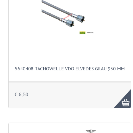
LAGER UND WELLENDICHTUNGEN
SCHALTUNG
ZÜNDUNG
KS100 TEILE
KS125 TEILE
KS175 TEILE
5640408 TACHOWELLE VDO ELVEDES GRAU 950 MM
VERSCHIEDENES
ZUNDAPP FAMEL
€ 6,50
NOS
KREIDLER
MOTORTEILE