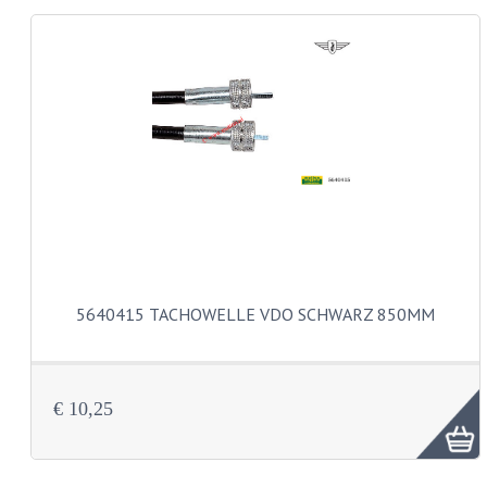
BA15S
BAX15D
BAY15D
BA20D
PX15D
BREMSFÜHRUNGEN
DÜSEN
5640415 TACHOWELLE VDO SCHWARZ 850MM
DÜSENSATZ BING 26MM
DÜSENSATZ BING 33MM
€ 10,25
DÜSENSATZ BING 6 KANT 44-051
DÜSENSATZ MIKUNI SECHSKANT