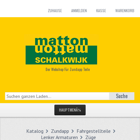
ZUHAUSE
ANMELDEN
KASSE
WARENKORB
Der Webshop Für Zundapp Teile
Suche
HAUPTMENÃ¼
STARTSEITE
Katalog
Zundapp
Fahrgestellteile
KATEGORIEN
Lenker Armaturen
Züge