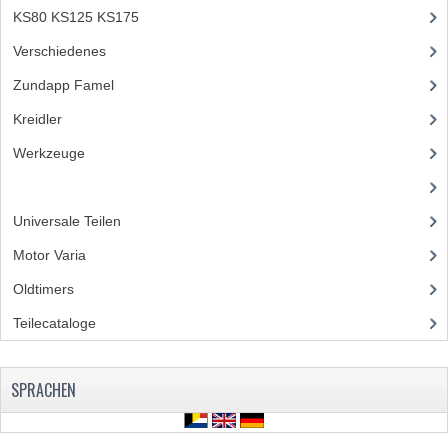
KS80 KS125 KS175
(310)
Verschiedenes
(3)
Zundapp Famel
(61)
Kreidler
(648)
Werkzeuge
(5)
(23)
Universale Teilen
(295)
Motor Varia
(120)
Oldtimers
(73)
Teilecataloge
(86)
SPRACHEN