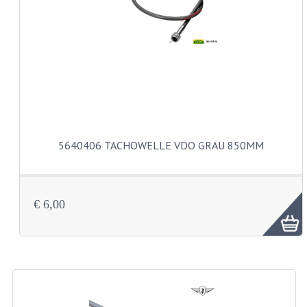
ZÜNDKERZ
REVISIONSÄTZE
REVISION 3 GANG FUSSSCHALTUNG MO
REVISION 3 GANG HANDSCHALTUNGMOT
REVISION 4 GANG FUSSSCHALTUNG MO
5640406 TACHOWELLE VDO GRAU 850MM
REVISION 5 GANG FUSSSCHALTUNG MO
REVISION EINER KS80/314 MOTOR
€ 6,00
REVISION EINER KS125/285 MOTOR
ANDERE
WASSERKÜHLUNG
KS50 GABELGEHÄUSE