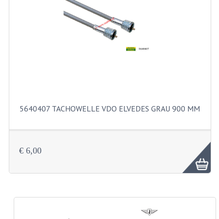
EDELSTAHL TEILEN
EDELSTAHL BOLZEN USW
KS80 KS125 KS175
KS80 TEILE
AUSPUFF
5640407 TACHOWELLE VDO ELVEDES GRAU 900 MM
DICHTUNGEN
KETTENRAD UND RITZEL
€ 6,00
KICKSTART
KUPPLUNG
KURBELWELLE