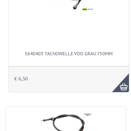
AUSPUFFE
AUSPUFFKRUMMER
AUSPUFFTEILE
DICHTUNGEN
5640403 TACHOWELLE VDO GRAU 750MM
FILTERS UND TEILE
GEHAÜSETEILE
KETTEN
€ 6,50
KETTENRITZEL UND RÄDER
ZAHNRADER HINTEN
ZAHNRADER VORNE
KICKSTARTER