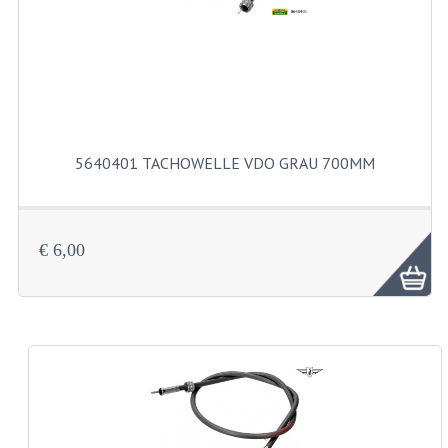
LENKER
SPIEGEL
TACHOMETERTEILE
TACHOS
5640401 TACHOWELLE VDO GRAU 700MM
ZÜGE
SCHUTZBLECHE UND KENNZEICHENTRAG
€ 6,00
BENZINTANK
ELEKTRISCHE AUSRÜSTUNG
BATTERIEN UND HUPE
BLINKER
KABELSÄTZE