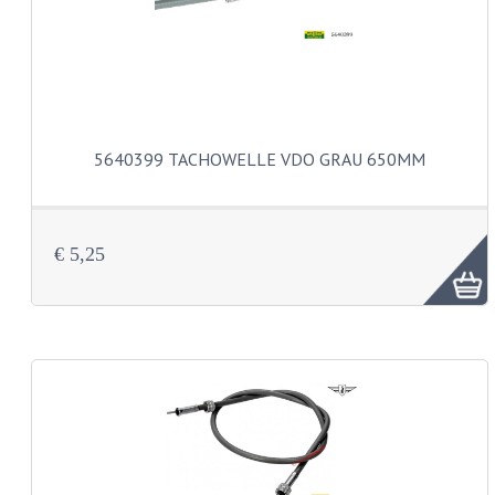
SCHLAUCHE 16-21"
REIFEN
REIFEN 16"
REIFEN 17"
5640399 TACHOWELLE VDO GRAU 650MM
REIFEN 18"
REIFEN 19"
€ 5,25
REIFEN 21"
SCHLOSSER
SCHRAUBENSÄTZE
ZUNDAPP 515 EDELSTAHL
ZUNDAPP 517 EDELSTAHL