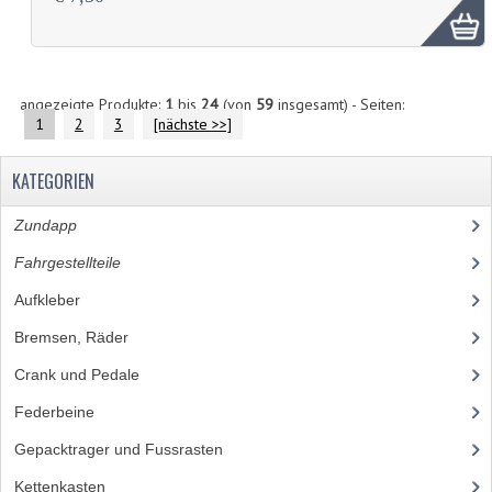
angezeigte Produkte:
1
bis
24
(von
59
insgesamt) - Seiten:
1
2
3
[nächste >>]
KATEGORIEN
Zundapp
(2591)
Fahrgestellteile
(1282)
Aufkleber
(68)
Bremsen, Räder
(193)
Crank und Pedale
(24)
Federbeine
(25)
Gepacktrager und Fussrasten
(24)
Kettenkasten
(18)