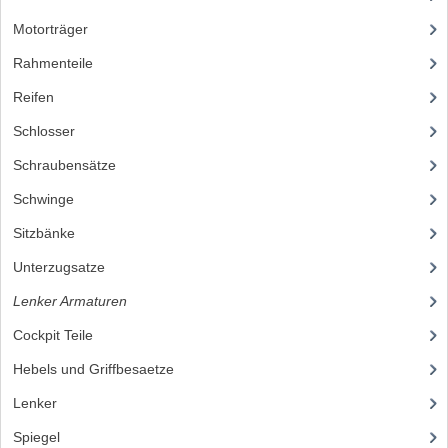
Motorträger
(17)
Rahmenteile
(41)
Reifen
(52)
Schlosser
(12)
Schraubensätze
(24)
Schwinge
(19)
Sitzbänke
(105)
Unterzugsatze
(9)
Lenker Armaturen
(307)
Cockpit Teile
(46)
Hebels und Griffbesaetze
(105)
Lenker
(33)
Spiegel
(11)