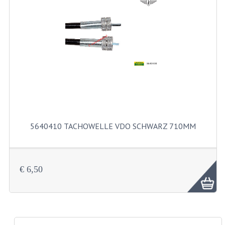
DÜSENSATZ MIKUNI SECHSKANT
DÜSENSATZ BING 44-021
DÜSENSATZ BING 44-031
DÜSENSATZ BING 44-051
ZYLINDER UND KOLBEN
ZÜNDUNGTEILE
5640410 TACHOWELLE VDO SCHWARZ 710MM
FAHRGESTELLTEILE
BENZINTANK
€ 6,50
BREMSEN, RÄDER
ELEKTRISCHE AUSRÜSTUNG