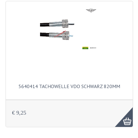
SITZBANKTEILE
SITZBÄNKE
TRETARM UND STÄNDER
WERKZEUGE
UNIVERSALE TEILEN
5640414 TACHOWELLE VDO SCHWARZ 820MM
BIRNE
BA7S
€ 9,25
BA9S
E10