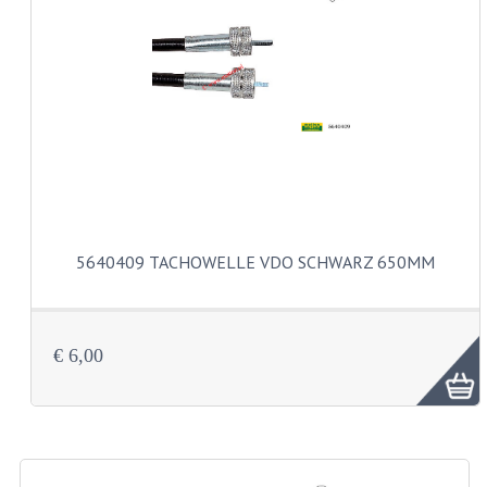
AUSPÜFFE UND KRÜMMER
DICHTUNGEN
KETTEN
KETTENRITZEL UND RÄDER
KUGELLAGER UND WELLENDICHTUNGEN
KURBELWELLEN
5640409 TACHOWELLE VDO SCHWARZ 650MM
MOTOR REPARATURSÄTZE
MOTORGEHÄUSE
€ 6,00
PEDALE
SCHALTUNG UND KUPPLUNG
VERGASER UND DÜSEN