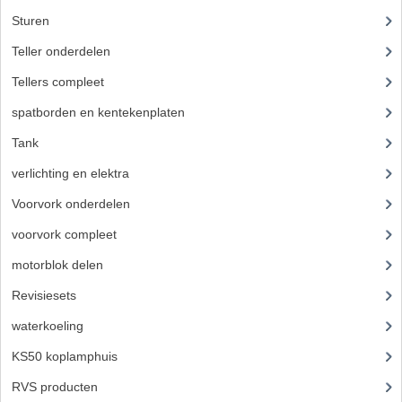
Sturen
(33)
Teller onderdelen
(24)
Tellers compleet
(29)
spatborden en kentekenplaten
(46)
Tank
(54)
verlichting en elektra
(121)
Voorvork onderdelen
(93)
voorvork compleet
(30)
motorblok delen
(712)
Revisiesets
(85)
waterkoeling
(50)
KS50 koplamphuis
(22)
RVS producten
(127)