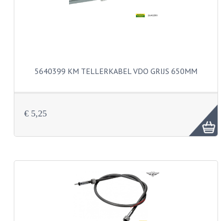
BUDDY SEATS
CRANKS EN STANDAARDS
EMBLEMEN EN STICKERS
FRAMEBEUGELS
5640399 KM TELLERKABEL VDO GRIJS 650MM
KETTINGKASTEN
MOTOROPHANGING
€ 5,25
REMMEN EN WIELEN
AANDRIJVERS EN LAGERS
ASSEN EN BUSSEN
BUITENBANDEN
REMDELEN