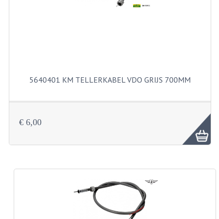
KABELS
SPIEGELS
STUREN
TELLER ONDERDELEN
5640401 KM TELLERKABEL VDO GRIJS 700MM
TELLERS COMPLEET
SPATBORDEN EN KENTEKENPLATEN
€ 6,00
TANK
VERLICHTING EN ELEKTRA
ACCU'S EN CLAXONS
ACHTERLICHTEN
KABELBOMEN