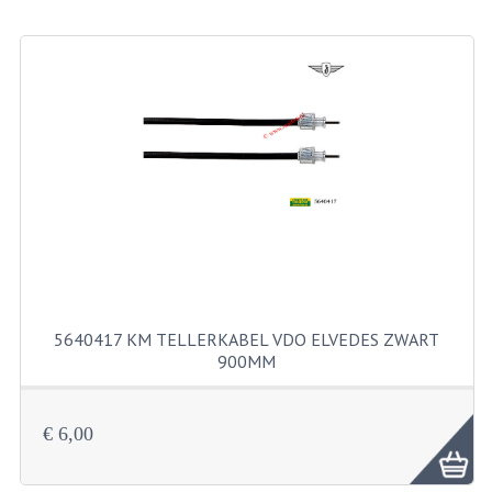
BEVESTIGINGSMATERIALEN
RVS
MOEREN
MOEREN
BORGMOEREN
DOPMOEREN
FLENSMOEREN
RINGEN
5640417 KM TELLERKABEL VDO ELVEDES ZWART
900MM
BORGRINGEN
ONDERLEGRINGEN
€ 6,00
VEERRINGEN