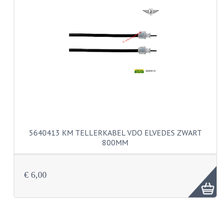
KABELS
SPIEGELS
STUREN
TELLER ONDERDELEN
TELLERS COMPLEET
TANK
5640413 KM TELLERKABEL VDO ELVEDES ZWART
VERLICHTING EN ELEKTRA
800MM
ACCU'S EN CLAXONS
ACHTERLICHTEN
€ 6,00
KABELBOMEN
KOPLAMPEN