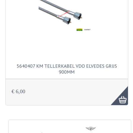
RVS PRODUCTEN
RVS BOUTEN EN MOEREN
DIVERSEN
KS80 KS125 KS175
KS80 ONDERDELEN
5640407 KM TELLERKABEL VDO ELVEDES GRIJS
900MM
KICKSTARTER
KOPPELING
€ 6,00
KRUKASSEN
LAGERS EN KEERRINGEN
ONTSTEKING