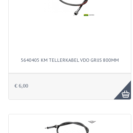
PEDALEN
SPRUITSTUKKEN EN RUBBERS
TANDWIELEN
ACHTERTANDWIELEN
VOORTANDWIELEN
5640405 KM TELLERKABEL VDO GRIJS 800MM
UITLATEN EN BOCHTEN
UITLATEN
€ 6,00
UITLAATBOCHTEN
UITLAATONDERDELEN
VERSNELLING EN KOPPELING
KOPPELING ONDERDELEN