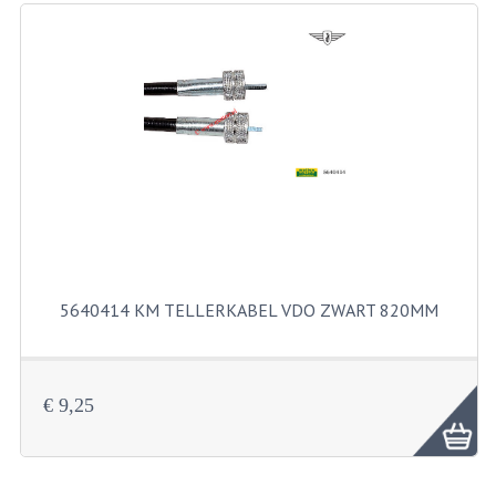
RICHTINGAANWIJZERS
SCHAKELAARS
VOORVORK
GEREEDSCHAP
SERVICE EN REPARATIE
REVISIE ZUNDAPP MOTORBLOK
REVISIE KREIDLER MOTORBLOK
5640414 KM TELLERKABEL VDO ZWART 820MM
SPAKEN VAN WIELEN
UNIVERSELE ARTIKELEN
€ 9,25
BINNENBANDEN 16-23"
BOUGIES