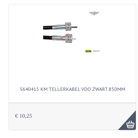
KABELS
LAMPEN
BA7S
BA9S
E10
BA15S
BAX15D
5640415 KM TELLERKABEL VDO ZWART 850MM
BAY15D
BA20D
€ 10,25
PX15D
LICHTSNOER EN KRIMPKOUS