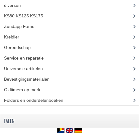
diversen
(3)
KS80 KS125 KS175
(309)
Zundapp Famel
(61)
Kreidler
(648)
Gereedschap
(5)
Service en reparatie
(23)
Universele artikelen
(295)
Bevestigingsmaterialen
(120)
Oldtimers op merk
(73)
Folders en onderdelenboeken
(86)
TALEN