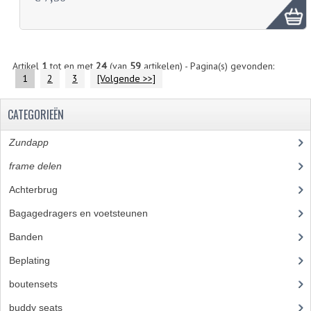
Artikel
1
tot en met
24
(van
59
artikelen) - Pagina(s) gevonden:
1
2
3
[Volgende >>]
CATEGORIEËN
Zundapp
(2590)
frame delen
(1282)
Achterbrug
(19)
Bagagedragers en voetsteunen
(24)
Banden
(52)
Beplating
(41)
boutensets
(24)
buddy seats
(105)