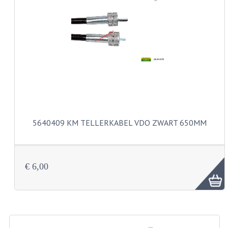
CARBURATEURS EN SPROEIERS
SPROEIERSET MIKUNI ZESKANT
SPROEIERSET BING KLEIN 44-021
SPROEIERSET BING KLEIN NT 44-031
SPROEIERSET BING ZESKANT 44-051
CARTERDELEN
5640409 KM TELLERKABEL VDO ZWART 650MM
CILINDERS EN ZUIGERS
KETTINGEN
€ 6,00
KRUKASSEN
LAGERS EN KEERRINGEN
ONTSTEKINGSDELEN