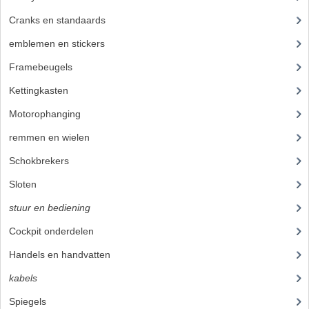
Cranks en standaards
(24)
emblemen en stickers
(68)
Framebeugels
(9)
Kettingkasten
(18)
Motorophanging
(17)
remmen en wielen
(193)
Schokbrekers
(25)
Sloten
(12)
stuur en bediening
(307)
Cockpit onderdelen
(46)
Handels en handvatten
(105)
kabels
(59)
Spiegels
(11)