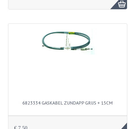
FRAME ONDERDELEN
MOTORBLOK ONDERDELEN
DRIEWIELERS
FOLDERS EN ONDERDELENBOEKEN
MODELOVERZICHTEN PER JAAR
ONDERDELENBOEKEN
ELECTRISCHE SCHEMA'S
ACCOUNT
CONTACT
6823334 GASKABEL ZUNDAPP GRIJS + 15CM
€ 7,50