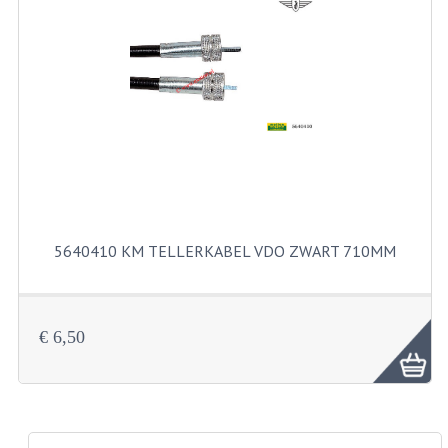
PAKKINGEN
PEDALEN
REVISIESETS
TANDWIELEN
UITLATEN EN BOCHTEN
VERSNELLING EN KOPPELING
5640410 KM TELLERKABEL VDO ZWART 710MM
FRAME ONDERDELEN
ACHTERBRUG
€ 6,50
BAGAGEDRAGERS EN VOETSTEUNEN
BUDDY SEATS
BUDDY SEAT HOEZEN