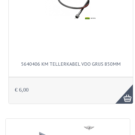
VERSNELLING ONDERDELEN
REVISIESETS
REVISIE 3 BAK HAND
REVISIE 3 BAK VOET
REVISIE 4 BAK VOET
5640406 KM TELLERKABEL VDO GRIJS 850MM
REVISIE 5 BAK VOET
REVISIE KS80/314 MOTORBLOK
€ 6,00
REVISIE KS125/285 MOTORBLOK
OVERIG
WATERKOELING
KS50 KOPLAMPHUIS