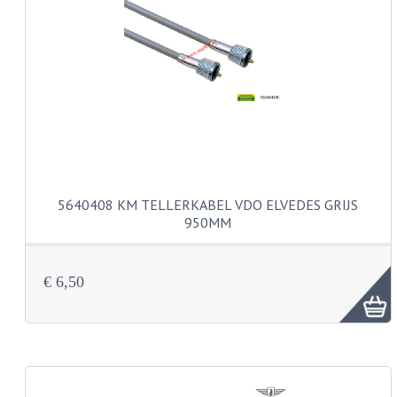
PAKKINGEN
TANDWIELEN
UITLATEN
VERSNELLING
KS100 ONDERDELEN
KS125 ONDERDELEN
5640408 KM TELLERKABEL VDO ELVEDES GRIJS
KS175 ONDERDELEN
950MM
ZUNDAPP FAMEL
€ 6,50
NOS
KREIDLER
MOTORBLOK DELEN