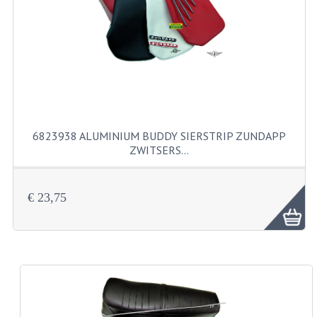
FILTERS EN TRECHTERS
KETTINGEN
KRUKASSEN
LAGERS EN KEERRINGEN
KEERRINGSETS
6823938 ALUMINIUM BUDDY SIERSTRIP ZUNDAPP
ZWITSERS…
LAGERS EN LAGERSETS
ONTSTEKINGSDELEN
€ 23,75
BOUGIE EN BOUGIEDOP
ELECTRONISCHE ONTSTEKING
PUNTEN ONTSTEKING
PAKKINGEN