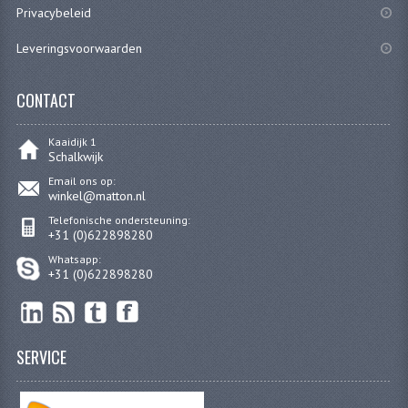
Privacybeleid
Leveringsvoorwaarden
CONTACT
Kaaidijk 1
Schalkwijk
Email ons op:
winkel@matton.nl
Telefonische ondersteuning:
+31 (0)622898280
Whatsapp:
+31 (0)622898280
SERVICE