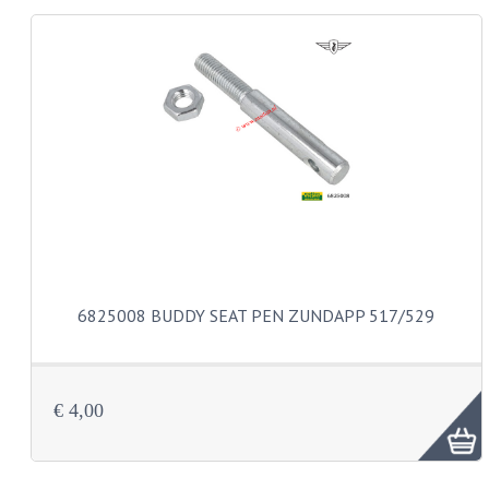
KABELS
LAMPEN
BA7S
BA9S
E10
BA15S
BAX15D
6825008 BUDDY SEAT PEN ZUNDAPP 517/529
BAY15D
BA20D
€ 4,00
PX15D
LICHTSNOER EN KRIMPKOUS