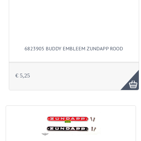
VELGEN EN SPAKEN
ALUMINIUM VELGEN
CHROMEN VELGEN
SPAKEN
6823905 BUDDY EMBLEEM ZUNDAPP ROOD
WIELEN DIVERSEN
SCHOKBREKERS
€ 5,25
SLOTEN
STUUR EN BEDIENING
COCKPIT ONDERDELEN
HANDELS EN HANDVATTEN
MAGURA BLOKHANDELS