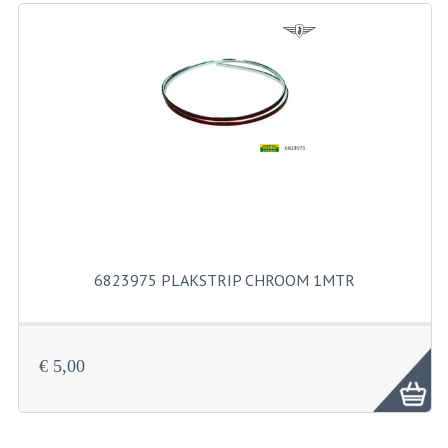
RICHTINGAANWIJZERS
SCHAKELAARS
VOORVORK
GEREEDSCHAP
SERVICE EN REPARATIE
REVISIE ZUNDAPP MOTORBLOK
REVISIE KREIDLER MOTORBLOK
6823975 PLAKSTRIP CHROOM 1MTR
SPAKEN VAN WIELEN
UNIVERSELE ARTIKELEN
€ 5,00
BINNENBANDEN 16-23"
BOUGIES