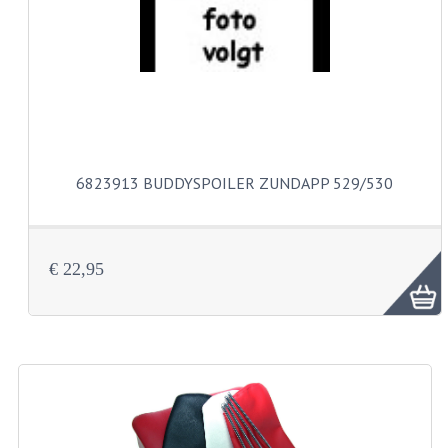
CARBURATEURS
SPROEIERSET BING 26MM
SPROEIERSET BING KLEIN 44-021
SPROEIERSET BING KLEIN NT 44-031
6823913 BUDDYSPOILER ZUNDAPP 529/530
SPROEIERSET BING ZESKANT 44-051
SPROEIERSET MIKUNI ZESKANT
CARTERDELEN
€ 22,95
CILINDERS EN ZUIGERS
CILINDERKITS
CILINDERKOPPEN
ZUIGERS EN ZUIGERVEREN