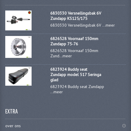
6830330 Versnellingsbak 6V
Zundapp KS125/175
6830330 Versnellingsbak 6V ...
meer
6826528 Voornaaf 150mm
Zundapp 75-76
6826528 Voornaaf 150mm
Zund...
meer
6823924 Buddy seat
Zundapp model 517 Seringa
glad
6823924 Buddy seat Zundapp
...
meer
EXTRA
over ons