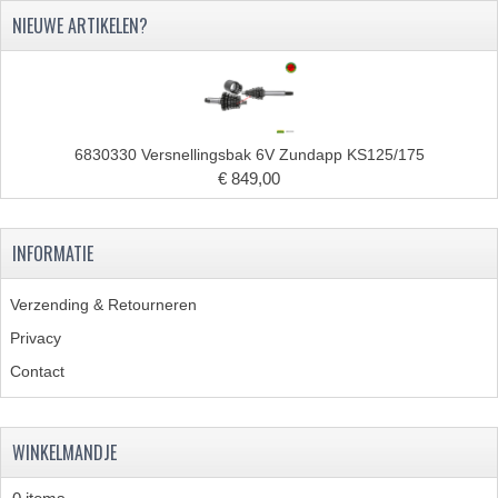
NIEUWE ARTIKELEN?
FRAME ONDERDELEN
MOTORBLOK ONDERDELEN
DRIEWIELERS
6830330 Versnellingsbak 6V Zundapp KS125/175
FOLDERS EN ONDERDELENBOEKEN
€ 849,00
MODELOVERZICHTEN PER JAAR
INFORMATIE
ONDERDELENBOEKEN
ELECTRISCHE SCHEMA'S
Verzending & Retourneren
Privacy
ACCOUNT
Contact
CONTACT
WINKELMANDJE