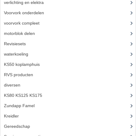
verlichting en elektra
(121)
BROMFIETSEN OVERIG
Voorvork onderdelen
(93)
OUDE VOORRAAD
voorvork compleet
(30)
OLDTIMERS OP MERK
motorblok delen
(712)
SOLEX ONDERDELEN
Revisiesets
(85)
waterkoeling
(50)
DE GRABBELTON VAN MATTON
KS50 koplamphuis
(22)
ALLERLEI GEBRUIKTE ONDERDELEN
RVS producten
(127)
FRAMEDELEN
diversen
(3)
TANKS
KS80 KS125 KS175
(310)
KREIDLER ONDERDELEN GEBRUIKT
Zundapp Famel
(61)
Kreidler
(648)
MOTORBLOKKEN DIVERSE MERKEN
Gereedschap
(5)
PUCH/TOMOS ONDERDELEN GEBRUIKT