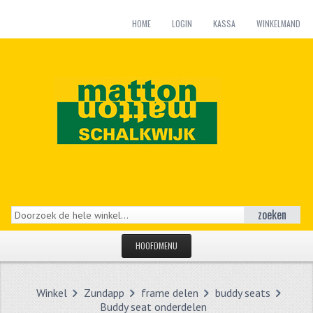
HOME
LOGIN
KASSA
WINKELMAND
zoeken
HOOFDMENU
HOME
Winkel
Zundapp
frame delen
buddy seats
CATEGORIEËN
Buddy seat onderdelen