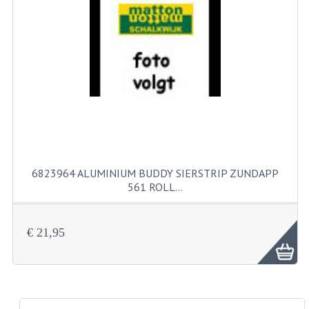
PAKKINGEN
PEDALEN
REVISIESETS
TANDWIELEN
UITLATEN EN BOCHTEN
VERSNELLING EN KOPPELING
6823964 ALUMINIUM BUDDY SIERSTRIP ZUNDAPP
FRAME ONDERDELEN
561 ROLL…
ACHTERBRUG
€ 21,95
BAGAGEDRAGERS EN VOETSTEUNEN
BUDDY SEATS
BUDDY SEAT HOEZEN