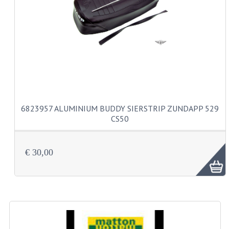
VERSNELLING ONDERDELEN
REVISIESETS
REVISIE 3 BAK HAND
REVISIE 3 BAK VOET
REVISIE 4 BAK VOET
6823957 ALUMINIUM BUDDY SIERSTRIP ZUNDAPP 529
CS50
REVISIE 5 BAK VOET
REVISIE KS80/314 MOTORBLOK
€ 30,00
REVISIE KS125/285 MOTORBLOK
OVERIG
WATERKOELING
KS50 KOPLAMPHUIS