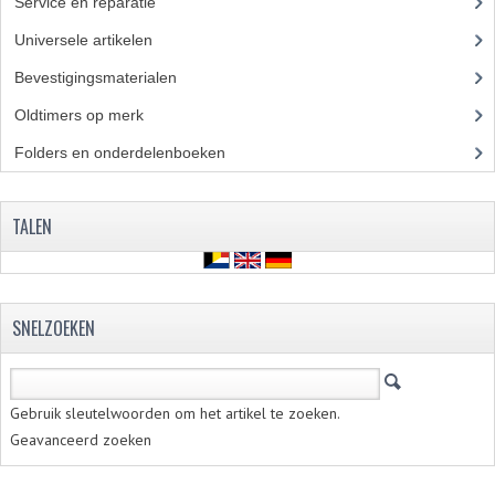
Service en reparatie
(23)
ZUNDAPP ONDERDELEN GEBRUIKT
Universele artikelen
(295)
FRAME DELEN
Bevestigingsmaterialen
(120)
REMDELEN GEBRUIKT
Oldtimers op merk
(73)
Folders en onderdelenboeken
(86)
CADEAUTIPS (NIET ACTIEF)
FRAME ONDERDELEN
TALEN
MOTOR ONDERDELEN
SACHS ONDERDELEN
SNELZOEKEN
FRAME ONDERDELEN
MOTOR ONDERDELEN
Gebruik sleutelwoorden om het artikel te zoeken.
PUCH ONDERDELEN
Geavanceerd zoeken
HONDA MB/MT/MTX/MBX/NSR