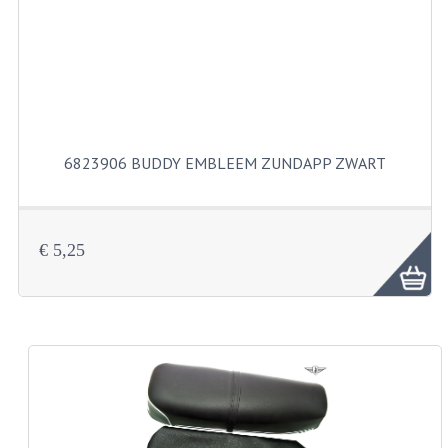
KABELS
SPIEGELS
STUREN
TELLER ONDERDELEN
6823906 BUDDY EMBLEEM ZUNDAPP ZWART
TELLERS COMPLEET
SPATBORDEN EN KENTEKENPLATEN
€ 5,25
TANK
VERLICHTING EN ELEKTRA
ACCU'S EN CLAXONS
ACHTERLICHTEN
KABELBOMEN