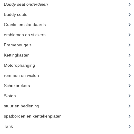
KABEL KLEMBOUT
Buddy seat onderdelen
(19)
Buddy seats
(23)
KABEL HOEDJE
Cranks en standaards
(24)
KABEL INSTEEKKIES
emblemen en stickers
(68)
KABEL BRUG
Framebeugels
(9)
KABEL SCHOENTJES
Kettingkasten
(18)
PARKERS EN PLAATSCHROEVEN
Motorophanging
(17)
remmen en wielen
(193)
TAPEINDEN
Schokbrekers
(25)
VEREN
Sloten
(12)
SPECIAAL VOOR ZUNDAPP
stuur en bediening
(307)
SPECIAAL VOOR KREIDLER
spatborden en kentekenplaten
(46)
SPECIAAL VOOR YAMAHA
Tank
(54)