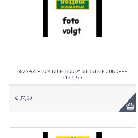
PAKKINGEN
TANDWIELEN
UITLATEN
VERSNELLING
KS100 ONDERDELEN
KS125 ONDERDELEN
6823961 ALUMINIUM BUDDY SIERSTRIP ZUNDAPP
KS175 ONDERDELEN
517 1973
ZUNDAPP FAMEL
€ 37,50
NOS
KREIDLER
MOTORBLOK DELEN