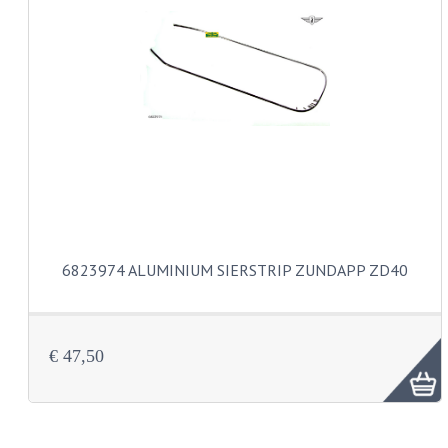
KABELS
SPIEGELS
STUREN
TELLER ONDERDELEN
TELLERS COMPLEET
TANK
6823974 ALUMINIUM SIERSTRIP ZUNDAPP ZD40
VERLICHTING EN ELEKTRA
ACCU'S EN CLAXONS
ACHTERLICHTEN
€ 47,50
KABELBOMEN
KOPLAMPEN