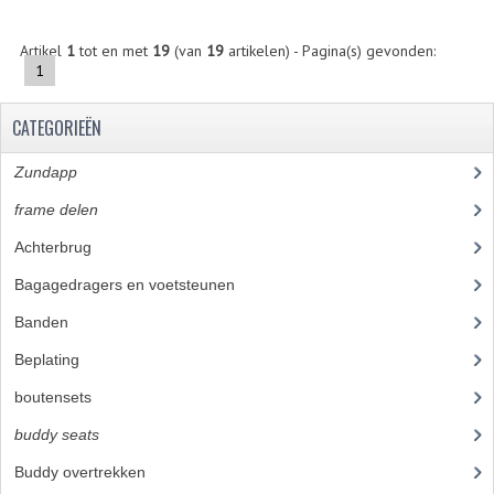
CARROSSERIERINGEN
Artikel
1
tot en met
19
(van
19
artikelen) - Pagina(s) gevonden:
BOUTEN
1
CILINDERKOP BOUTEN
CATEGORIEËN
LENSKOP BOUTEN
Zundapp
(2591)
KRUISKOP BOUTEN
frame delen
(1282)
ZESKANT BOUTEN
Achterbrug
(19)
INBUS BOUTEN
Bagagedragers en voetsteunen
(24)
Banden
(52)
OOG BOUTEN
Beplating
(41)
KABEL ONDERDELEN
boutensets
(24)
KABEL STELBOUTEN
buddy seats
(105)
KABEL NIPPELS
Buddy overtrekken
(63)