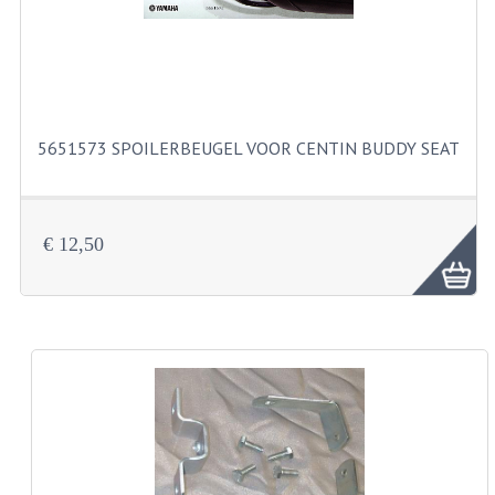
BUITENBANDEN 19"
BUITENBANDEN 21"
BEPLATING
5651573 SPOILERBEUGEL VOOR CENTIN BUDDY SEAT
BOUTENSETS
ZUNDAPP 515 RVS
€ 12,50
ZUNDAPP 517 RVS
ZUNDAPP 529 RVS
BUDDY SEATS
BUDDY OVERTREKKEN
BUDDY SEAT ONDERDELEN