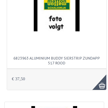
CARBURATEURS EN SPROEIERS
SPROEIERSET MIKUNI ZESKANT
SPROEIERSET BING KLEIN 44-021
SPROEIERSET BING KLEIN NT 44-031
SPROEIERSET BING ZESKANT 44-051
CARTERDELEN
6823963 ALUMINIUM BUDDY SIERSTRIP ZUNDAPP
CILINDERS EN ZUIGERS
517 ROOD
KETTINGEN
€ 37,50
KRUKASSEN
LAGERS EN KEERRINGEN
ONTSTEKINGSDELEN