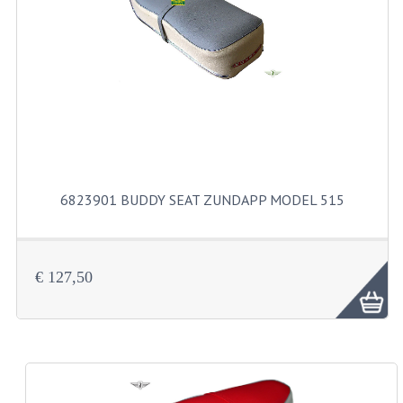
RVS PRODUCTEN
RVS BOUTEN EN MOEREN
DIVERSEN
KS80 KS125 KS175
KS80 ONDERDELEN
6823901 BUDDY SEAT ZUNDAPP MODEL 515
KICKSTARTER
KOPPELING
€ 127,50
KRUKASSEN
LAGERS EN KEERRINGEN
ONTSTEKING