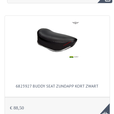
BROMFIETSEN OVERIG
OUDE VOORRAAD
OLDTIMERS OP MERK
SOLEX ONDERDELEN
DE GRABBELTON VAN MATTON
ALLERLEI GEBRUIKTE ONDERDELEN
FRAMEDELEN
TANKS
6823927 BUDDY SEAT ZUNDAPP KORT ZWART
KREIDLER ONDERDELEN GEBRUIKT
MOTORBLOKKEN DIVERSE MERKEN
€ 88,50
PUCH/TOMOS ONDERDELEN GEBRUIKT