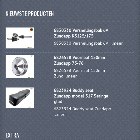
NIEUWSTE PRODUCTEN
6830330 Versnellingsbak 6V
Zundapp KS125/175
6830330 Versnellingsbak 6V ...
meer
6826528 Voornaaf 150mm
Zundapp 75-76
6826528 Voornaaf 150mm
Zund...
meer
6823924 Buddy seat
Zundapp model 517 Seringa
glad
6823924 Buddy seat Zundapp
...
meer
EXTRA