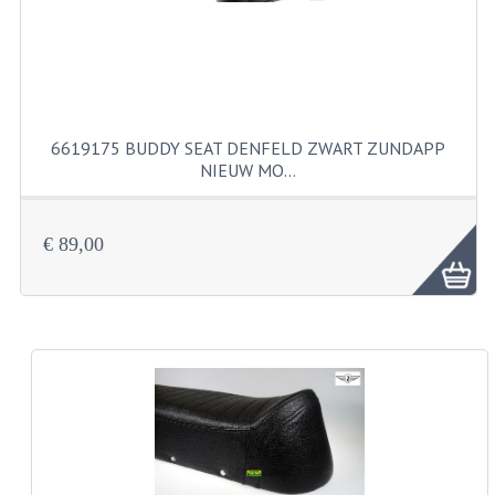
BUITENBANDEN 19"
BUITENBANDEN 21"
BEPLATING
6619175 BUDDY SEAT DENFELD ZWART ZUNDAPP
NIEUW MO…
BOUTENSETS
ZUNDAPP 515 RVS
€ 89,00
ZUNDAPP 517 RVS
ZUNDAPP 529 RVS
BUDDY SEATS
BUDDY OVERTREKKEN
BUDDY SEAT ONDERDELEN