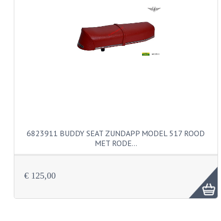
KABELS
SPIEGELS
STUREN
TELLER ONDERDELEN
TELLERS COMPLEET
TANK
6823911 BUDDY SEAT ZUNDAPP MODEL 517 ROOD
VERLICHTING EN ELEKTRA
MET RODE…
ACCU'S EN CLAXONS
ACHTERLICHTEN
€ 125,00
KABELBOMEN
KOPLAMPEN