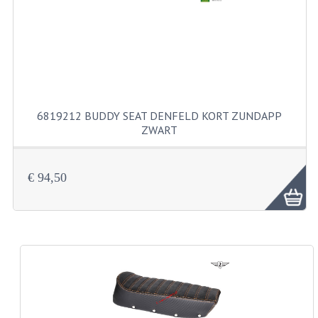
KABELS
SPIEGELS
STUREN
TELLER ONDERDELEN
6819212 BUDDY SEAT DENFELD KORT ZUNDAPP
TELLERS COMPLEET
ZWART
SPATBORDEN EN KENTEKENPLATEN
€ 94,50
TANK
VERLICHTING EN ELEKTRA
ACCU'S EN CLAXONS
ACHTERLICHTEN
KABELBOMEN