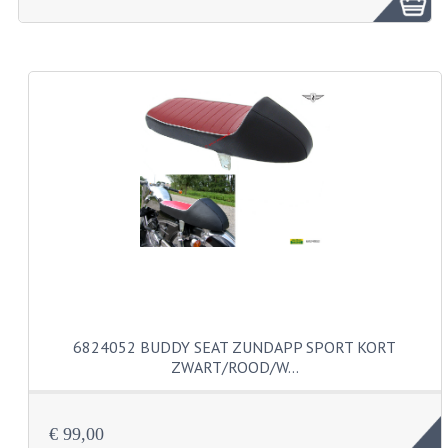
ZUNDAPP ONDERDELEN GEBRUIKT
FRAME DELEN
REMDELEN GEBRUIKT
CADEAUTIPS (NIET ACTIEF)
FRAME ONDERDELEN
MOTOR ONDERDELEN
SACHS ONDERDELEN
FRAME ONDERDELEN
6824052 BUDDY SEAT ZUNDAPP SPORT KORT
MOTOR ONDERDELEN
ZWART/ROOD/W…
PUCH ONDERDELEN
€ 99,00
HONDA MB/MT/MTX/MBX/NSR