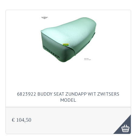
BEVESTIGINGSMATERIALEN
RVS
MOEREN
MOEREN
BORGMOEREN
DOPMOEREN
FLENSMOEREN
RINGEN
6823922 BUDDY SEAT ZUNDAPP WIT ZWITSERS
MODEL
BORGRINGEN
ONDERLEGRINGEN
€ 104,50
VEERRINGEN