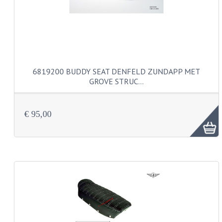
BUDDY SEATS
CRANKS EN STANDAARDS
EMBLEMEN EN STICKERS
FRAMEBEUGELS
6819200 BUDDY SEAT DENFELD ZUNDAPP MET
GROVE STRUC…
KETTINGKASTEN
MOTOROPHANGING
€ 95,00
REMMEN EN WIELEN
AANDRIJVERS EN LAGERS
ASSEN EN BUSSEN
BUITENBANDEN
REMDELEN