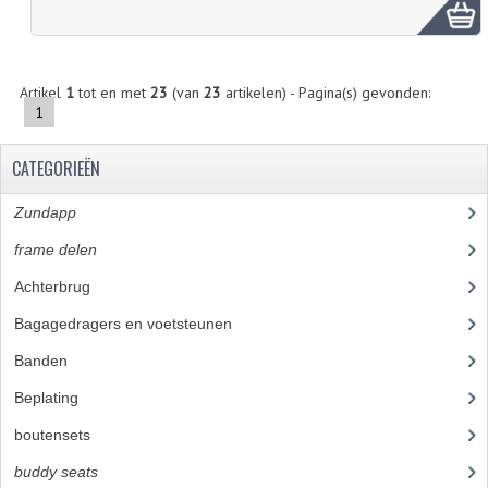
FRAME ONDERDELEN
MOTORBLOK ONDERDELEN
Artikel
1
tot en met
23
(van
23
artikelen) - Pagina(s) gevonden:
1
DRIEWIELERS
FOLDERS EN ONDERDELENBOEKEN
CATEGORIEËN
MODELOVERZICHTEN PER JAAR
Zundapp
(2591)
frame delen
(1282)
ONDERDELENBOEKEN
Achterbrug
(19)
ELECTRISCHE SCHEMA'S
Bagagedragers en voetsteunen
(24)
ACCOUNT
Banden
(52)
CONTACT
Beplating
(41)
boutensets
(24)
buddy seats
(105)