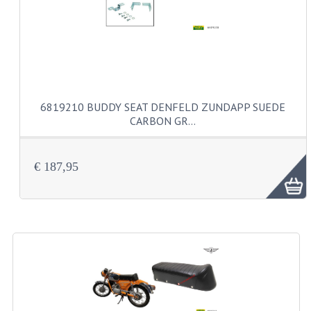
VELGEN EN SPAKEN
ALUMINIUM VELGEN
CHROMEN VELGEN
SPAKEN
6819210 BUDDY SEAT DENFELD ZUNDAPP SUEDE
WIELEN DIVERSEN
CARBON GR…
SCHOKBREKERS
€ 187,95
SLOTEN
STUUR EN BEDIENING
COCKPIT ONDERDELEN
HANDELS EN HANDVATTEN
MAGURA BLOKHANDELS