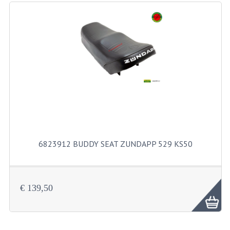
RICHTINGAANWIJZERS
SCHAKELAARS
VOORVORK
GEREEDSCHAP
SERVICE EN REPARATIE
REVISIE ZUNDAPP MOTORBLOK
REVISIE KREIDLER MOTORBLOK
6823912 BUDDY SEAT ZUNDAPP 529 KS50
SPAKEN VAN WIELEN
UNIVERSELE ARTIKELEN
€ 139,50
BINNENBANDEN 16-23"
BOUGIES