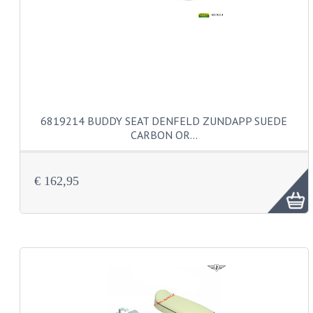
KOPLAMPEN
RICHTINGAANWIJZERS
SCHAKELAARS
VOORVORK ONDERDELEN
6819214 BUDDY SEAT DENFELD ZUNDAPP SUEDE
VOORVORK COMPLEET
CARBON OR…
VOORVORK 517
€ 162,95
VOORVORK 529 TROMMEL
VOORVORK 530 SCHIJFREM
MOTORBLOK DELEN
CARBURATEURDELEN
CARBURATEURS EN SPROEIERS