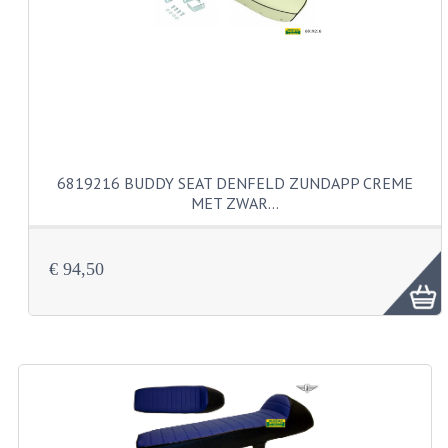
CARBURATEURS
SPROEIERSET BING 26MM
SPROEIERSET BING KLEIN 44-021
SPROEIERSET BING KLEIN NT 44-031
6819216 BUDDY SEAT DENFELD ZUNDAPP CREME
SPROEIERSET BING ZESKANT 44-051
MET ZWAR…
SPROEIERSET MIKUNI ZESKANT
CARTERDELEN
€ 94,50
CILINDERS EN ZUIGERS
CILINDERKITS
CILINDERKOPPEN
ZUIGERS EN ZUIGERVEREN