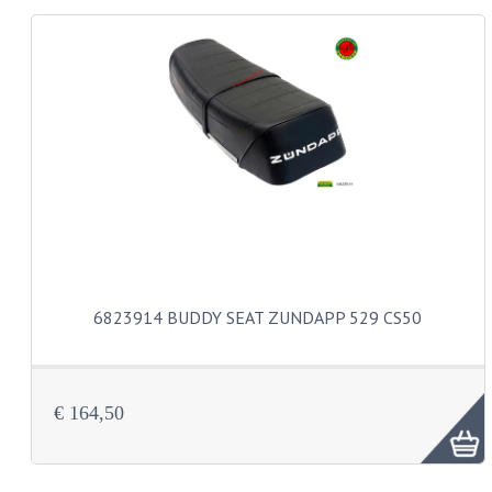
KABELS
LAMPEN
BA7S
BA9S
E10
BA15S
BAX15D
6823914 BUDDY SEAT ZUNDAPP 529 CS50
BAY15D
BA20D
€ 164,50
PX15D
LICHTSNOER EN KRIMPKOUS