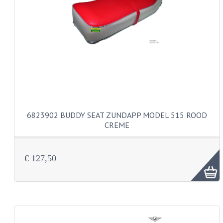
PAKKINGEN
TANDWIELEN
UITLATEN
VERSNELLING
KS100 ONDERDELEN
KS125 ONDERDELEN
6823902 BUDDY SEAT ZUNDAPP MODEL 515 ROOD
KS175 ONDERDELEN
CREME
ZUNDAPP FAMEL
€ 127,50
NOS
KREIDLER
MOTORBLOK DELEN