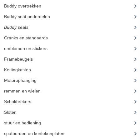
Buddy overtrekken
(63)
Buddy seat onderdelen
(19)
Buddy seats
(23)
Cranks en standaards
(24)
emblemen en stickers
(68)
Framebeugels
(9)
Kettingkasten
(18)
Motorophanging
(17)
remmen en wielen
(193)
Schokbrekers
(25)
Sloten
(12)
stuur en bediening
(307)
spatborden en kentekenplaten
(46)