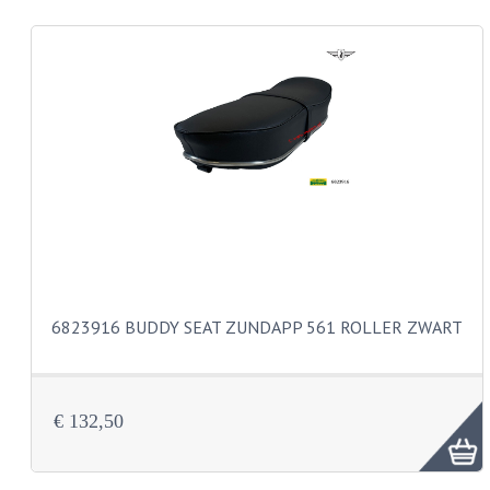
REMLEIDINGEN
SCHOKBREKERS
SMEERMIDDELEN
SPROEIERS
SPROEIERSET BING 26MM
SPROEIERSET BING 33MM
SPROEIERSET BING 6 KANT 44-051
6823916 BUDDY SEAT ZUNDAPP 561 ROLLER ZWART
SPROEIERSET MIKUNI ZESKANT
SPROEIERSET BING NT 44-031
€ 132,50
SPROEIERSET BING KLEIN 44-021