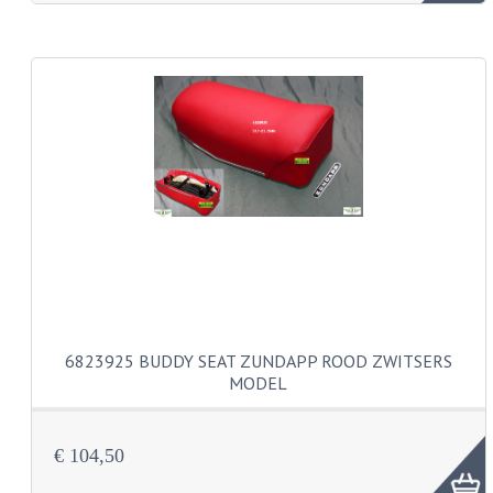
KABEL KLEMBOUT
KABEL HOEDJE
KABEL INSTEEKKIES
KABEL BRUG
KABEL SCHOENTJES
PARKERS EN PLAATSCHROEVEN
TAPEINDEN
VEREN
6823925 BUDDY SEAT ZUNDAPP ROOD ZWITSERS
SPECIAAL VOOR ZUNDAPP
MODEL
SPECIAAL VOOR KREIDLER
€ 104,50
SPECIAAL VOOR YAMAHA