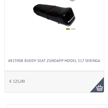
PAKKINGEN
PEDALEN
REVISIESETS
TANDWIELEN
UITLATEN EN BOCHTEN
VERSNELLING EN KOPPELING
6823908 BUDDY SEAT ZUNDAPP MODEL 517 SERINGA
FRAME ONDERDELEN
ACHTERBRUG
€ 125,00
BAGAGEDRAGERS EN VOETSTEUNEN
BUDDY SEATS
BUDDY SEAT HOEZEN