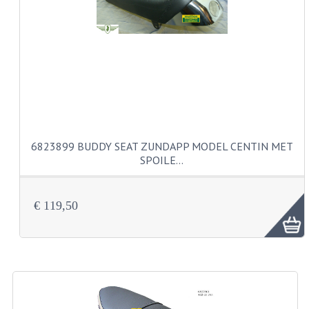
VERSNELLING ONDERDELEN
REVISIESETS
REVISIE 3 BAK HAND
REVISIE 3 BAK VOET
REVISIE 4 BAK VOET
6823899 BUDDY SEAT ZUNDAPP MODEL CENTIN MET
SPOILE…
REVISIE 5 BAK VOET
REVISIE KS80/314 MOTORBLOK
€ 119,50
REVISIE KS125/285 MOTORBLOK
OVERIG
WATERKOELING
KS50 KOPLAMPHUIS