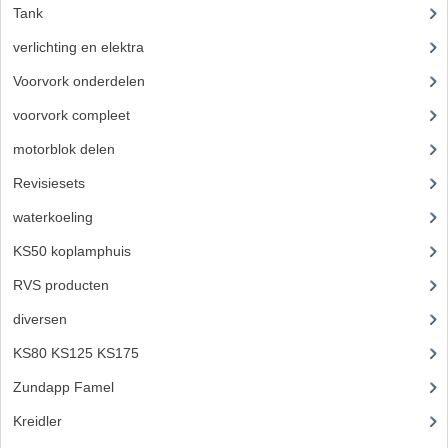
Tank
(54)
verlichting en elektra
(121)
Voorvork onderdelen
(93)
voorvork compleet
(30)
motorblok delen
(712)
Revisiesets
(85)
waterkoeling
(50)
KS50 koplamphuis
(22)
RVS producten
(127)
diversen
(3)
KS80 KS125 KS175
(310)
Zundapp Famel
(61)
Kreidler
(648)