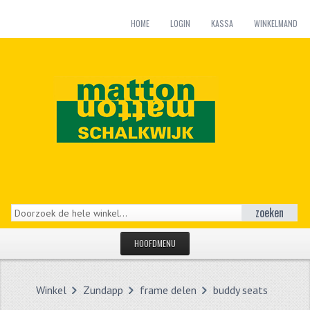
HOME
LOGIN
KASSA
WINKELMAND
zoeken
HOOFDMENU
HOME
Winkel
Zundapp
frame delen
buddy seats
CATEGORIEËN