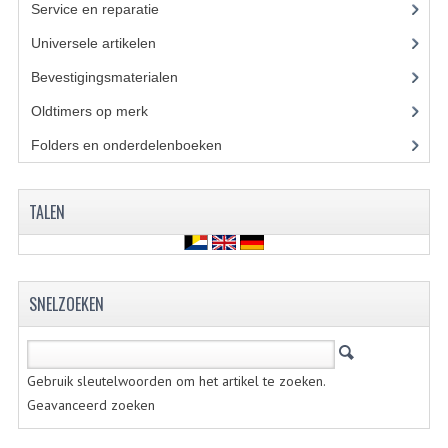
Service en reparatie
(23)
KOPLAMPEN
Universele artikelen
(295)
RICHTINGAANWIJZERS
Bevestigingsmaterialen
(120)
SCHAKELAARS
Oldtimers op merk
(73)
VOORVORK ONDERDELEN
Folders en onderdelenboeken
(86)
VOORVORK COMPLEET
TALEN
VOORVORK 517
VOORVORK 529 TROMMEL
SNELZOEKEN
VOORVORK 530 SCHIJFREM
MOTORBLOK DELEN
Gebruik sleutelwoorden om het artikel te zoeken.
CARBURATEURDELEN
Geavanceerd zoeken
CARBURATEURS EN SPROEIERS