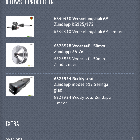
NIEUWSTE PRODUCTEN
PEDALEN
6830330 Versnellingsbak 6V
SPRUITSTUKKEN EN RUBBERS
Zundapp KS125/175
6830330 Versnellingsbak 6V ...
meer
TANDWIELEN
6826528 Voornaaf 150mm
ACHTERTANDWIELEN
Zundapp 75-76
6826528 Voornaaf 150mm
VOORTANDWIELEN
Zund...
meer
UITLATEN EN BOCHTEN
6823924 Buddy seat
Zundapp model 517 Seringa
UITLATEN
glad
6823924 Buddy seat Zundapp
UITLAATBOCHTEN
...
meer
UITLAATONDERDELEN
EXTRA
VERSNELLING EN KOPPELING
KOPPELING ONDERDELEN
over ons