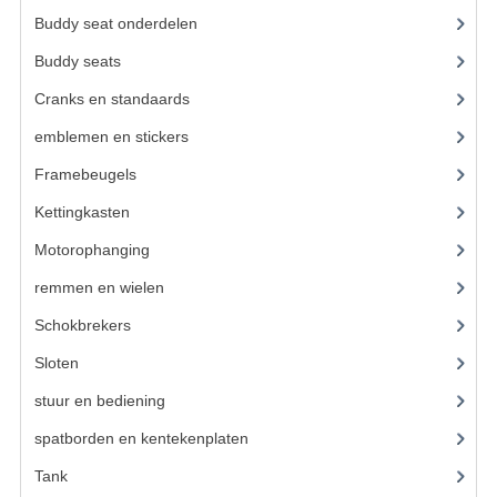
VELGEN EN SPAKEN
Buddy seat onderdelen
(19)
ALUMINIUM VELGEN
Buddy seats
(23)
CHROMEN VELGEN
Cranks en standaards
(24)
emblemen en stickers
(68)
SPAKEN
Framebeugels
(9)
WIELEN DIVERSEN
Kettingkasten
(18)
SCHOKBREKERS
Motorophanging
(17)
SLOTEN
remmen en wielen
(193)
STUUR EN BEDIENING
Schokbrekers
(25)
Sloten
(12)
COCKPIT ONDERDELEN
stuur en bediening
(307)
HANDELS EN HANDVATTEN
spatborden en kentekenplaten
(46)
MAGURA BLOKHANDELS
Tank
(54)