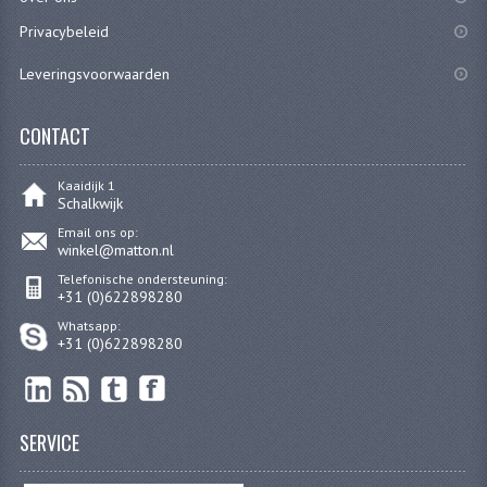
Privacybeleid
VERSNELLING ONDERDELEN
Leveringsvoorwaarden
REVISIESETS
REVISIE 3 BAK HAND
CONTACT
REVISIE 3 BAK VOET
Kaaidijk 1
Schalkwijk
REVISIE 4 BAK VOET
Email ons op:
winkel@matton.nl
REVISIE 5 BAK VOET
Telefonische ondersteuning:
+31 (0)622898280
REVISIE KS80/314 MOTORBLOK
Whatsapp:
+31 (0)622898280
REVISIE KS125/285 MOTORBLOK
OVERIG
SERVICE
WATERKOELING
KS50 KOPLAMPHUIS