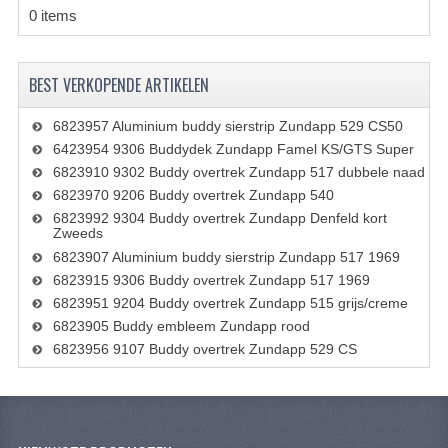
0 items
FILTERS EN TRECHTERS
KETTINGEN
BEST VERKOPENDE ARTIKELEN
KRUKASSEN
6823957 Aluminium buddy sierstrip Zundapp 529 CS50
LAGERS EN KEERRINGEN
6423954 9306 Buddydek Zundapp Famel KS/GTS Super
6823910 9302 Buddy overtrek Zundapp 517 dubbele naad
KEERRINGSETS
6823970 9206 Buddy overtrek Zundapp 540
6823992 9304 Buddy overtrek Zundapp Denfeld kort
LAGERS EN LAGERSETS
Zweeds
6823907 Aluminium buddy sierstrip Zundapp 517 1969
ONTSTEKINGSDELEN
6823915 9306 Buddy overtrek Zundapp 517 1969
6823951 9204 Buddy overtrek Zundapp 515 grijs/creme
BOUGIE EN BOUGIEDOP
6823905 Buddy embleem Zundapp rood
6823956 9107 Buddy overtrek Zundapp 529 CS
ELECTRONISCHE ONTSTEKING
PUNTEN ONTSTEKING
PAKKINGEN