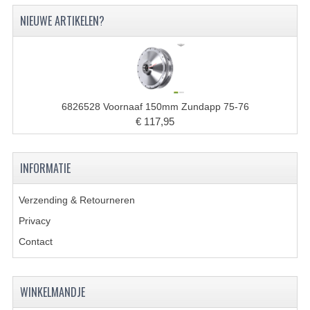
CARBURATEURS
NIEUWE ARTIKELEN?
SPROEIERSET BING 26MM
SPROEIERSET BING KLEIN 44-021
SPROEIERSET BING KLEIN NT 44-031
6826528 Voornaaf 150mm Zundapp 75-76
€ 117,95
SPROEIERSET BING ZESKANT 44-051
SPROEIERSET MIKUNI ZESKANT
INFORMATIE
CARTERDELEN
Verzending & Retourneren
CILINDERS EN ZUIGERS
Privacy
CILINDERKITS
Contact
CILINDERKOPPEN
WINKELMANDJE
ZUIGERS EN ZUIGERVEREN