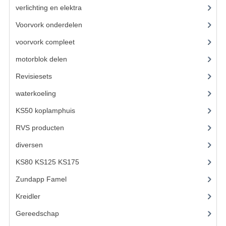
KABELS
verlichting en elektra
(121)
Voorvork onderdelen
(93)
SPIEGELS
voorvork compleet
(30)
STUREN
motorblok delen
(712)
TELLER ONDERDELEN
Revisiesets
(85)
TELLERS COMPLEET
waterkoeling
(50)
SPATBORDEN EN KENTEKENPLATEN
KS50 koplamphuis
(22)
RVS producten
(127)
TANK
diversen
(3)
VERLICHTING EN ELEKTRA
KS80 KS125 KS175
(310)
ACCU'S EN CLAXONS
Zundapp Famel
(61)
ACHTERLICHTEN
Kreidler
(648)
KABELBOMEN
Gereedschap
(5)