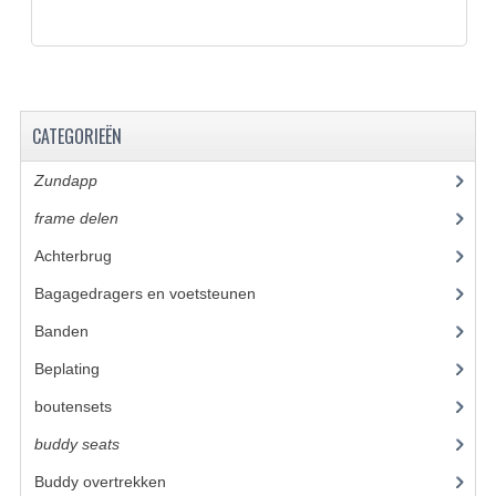
BUDDY SEATS
CRANKS EN STANDAARDS
EMBLEMEN EN STICKERS
CATEGORIEËN
FRAMEBEUGELS
Zundapp
(2591)
KETTINGKASTEN
frame delen
(1282)
MOTOROPHANGING
Achterbrug
(19)
REMMEN EN WIELEN
Bagagedragers en voetsteunen
(24)
AANDRIJVERS EN LAGERS
Banden
(52)
ASSEN EN BUSSEN
Beplating
(41)
boutensets
(24)
BUITENBANDEN
buddy seats
(105)
REMDELEN
Buddy overtrekken
(63)